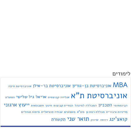
לימודים
MBA
אוניברסיטת בן-גוריון
אוניברסיטת בר-אילן
אוניברסיטת חיפה
אוניברסיטת ת"א
אריאל
גיל שלישי
אנליזה קבוצתית
גשטלט
ייעוץ ארגוני
הטכניון
הבינתחומי
המכללה למינהל
הנחיית קבוצות
חינוך
חשבונאות
מדיניות ציבורית
מכללת רמת גן
מש"א
משפטים
עבודה סוציאלית
פיתוח מנהלים
תואר שני
קואצ'ינג
תקשורת
רווחה
שיווק