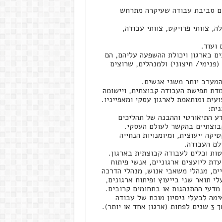
נם סביבת עבודה שעיקרה מתרחש
ה, צוותי פרויקט, צוותי עבודה,
 ועוד.
ם בארגון ויכולת ההשפעה עליהם, הם
(פנימי/ חיצוני) ולמנהלים, שרוצים
המערב יותר משני אנשים.
דת תפישת העבודה קבוצתית, ויישומה
עית ומותאמת לארגון עסקי ומאפייניו.
ית:
ע התיאורטי וההבנה של תהליכים
בוצתיים בהקשר לעולם העסקי.
יקה ייעוצית, ומיומנויות הנחייה
לם העבודה.
טות וכלים לעבודה קבוצתית בארגון.
עדת ליועצים ארגוניים, אנשי פיתוח
ים, מנהלי משאבי אנוש, מנהלי הדרכה
לי תואר שני בייעוץ ופיתוח ארגונים,
 מדעי ההתנהגות או בתחומים קרובים.
מה לבעלי ניסיון מוכח של עבודה
 יותר).