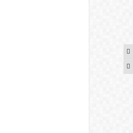
מתג ניגודיות גבוהה
מתג גודל גופן