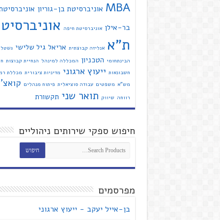
MBA
אוניברסיטת בן-גוריון
אוניברסיטת
אוניברסיט
בר-אילן
אוניברסיטת חיפה
ת"א
אריאל
גיל שלישי
אנליזה קבוצתית
גשטל
הטכניון
הבינתחומי
המכללה למינהל
הנחיית קבוצות
חי
ייעוץ ארגוני
חשבונאות
מדיניות ציבורית
מכללת רמת
קואצ'י
מש"א
משפטים
עבודה סוציאלית
פיתוח מנהלים
תואר שני
תקשורת
רווחה
שיווק
חיפוש ספקי שירותים ניהוליים
מפרסמים
בן-אייל יעקב - ייעוץ ארגוני