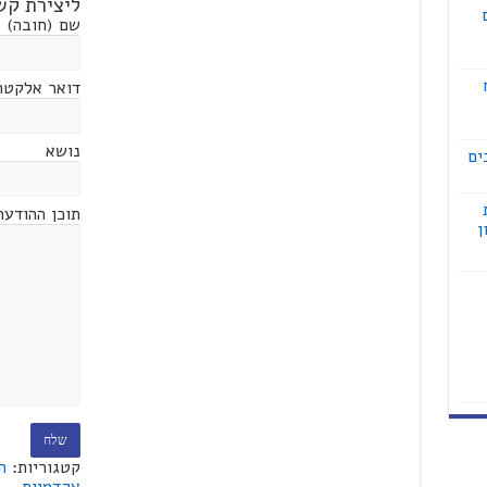
ליצירת קש
שם (חובה)
דואר אלקטרו
נושא
ים
ת
תוכן ההודעה
ן
קטגוריות:
ה