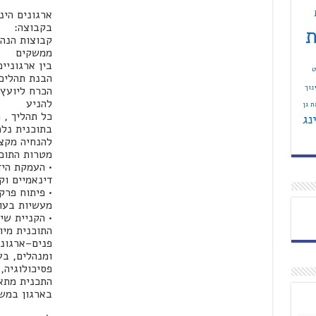
ארגונים הי
בקבוצה:
ת
קבוצות הנהל
ממשקים
בין ארגוניים
ט
הבנת תהליכי
נוך
הכרח ליועץ 
להניע
 גן
כל תהליך , 
נג
בתוכנית נלמ
להנחיה מקצו
מטרות התוכנ
• העמקת היד
דינאמיים וק
• פיתוח פרקט
מעשיות בעו
• הקניית שי
התוכנית מיו
פנים–ארגוני
ומנהלים, בע
פסיכולוגיה,
התכנית מתאי
בארגון במשך 3 שנים לפחות (ארגון אחד או