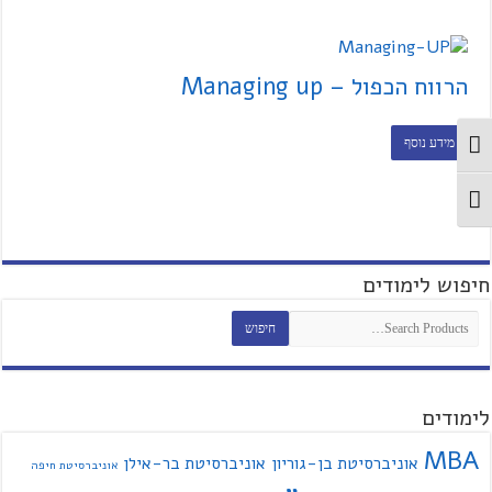
הרווח הכפול – Managing up
מידע נוסף
מתג ניגודיות גבוהה
מתג גודל גופן
חיפוש לימודים
לימודים
MBA
אוניברסיטת בן-גוריון
אוניברסיטת בר-אילן
אוניברסיטת חיפה