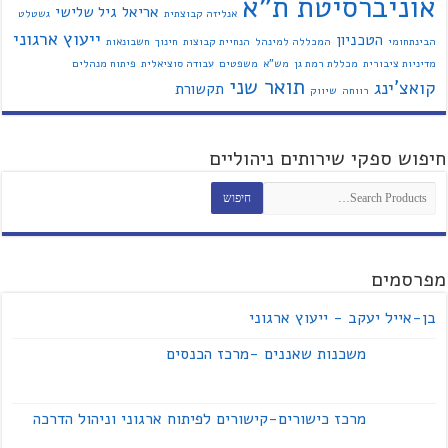
אוניברסיטת ת"א
אריאל
גיל שלישי
אנליזה קבוצתית
גשטלט
ייעוץ ארגוני
הטכניון
הבינתחומי
המכללה למינהל
הנחיית קבוצות
חינוך
חשבונאות
מדיניות ציבורית
מכללת רמת גן
מש"א
משפטים
עבודה סוציאלית
פיתוח מנהלים
תואר שני
קואצ'ינג
תקשורת
רווחה
שיווק
חיפוש ספקי שירותים ניהוליים
מפרסמים
בן-אייל יעקב - ייעוץ ארגוני
משכנות שאננים -מרכז הכנסים
מרכז כישורים-קישורים לפיתוח ארגוני וניהול הדרכה