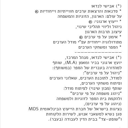
(*) אבישי לנדאו
* סדנאות והרצאות ערכים חווייתיות וייחודיות ®
על עולם: הארגון, הזוגיות והמשפחה
* ייעוץ ארגוני: ®
ניהול וליווי תהליכי שינוי,
עיצוב תרבות הארגון
* אימון על פי ערכים ®
מתודולוגיה ייחודית עפ"י מודל הערכים
* הספר ומשחקי הערכים
—————————————-
(*) אבישי לנדאו, מנהל המרכז,
יועץ ארגוני בכיר ומאמן (M.A), שותף
למהדורה בעברית של הספר (במשותף):
"ניהול על פי ערכים":
למודל, לתוכנת הערכים, שאלוני הערכים
ופיתוח משחקי הערכים,
שותף (מכון שינוי) לפיתוח מודל:
"ניהוג משפחה על פי ערכים"
ולהקמת בית הספר לזוגיות ולמשפחה
(ניהוג על פי ערכים),
נציגות בישראל של חברת הייעוץ הבינלאומית MDS
סגן נשיא למשאבי אנוש, לשירות הלקוחות
ו"שופט-צד" בבית הדין לעבודה (בעבר).