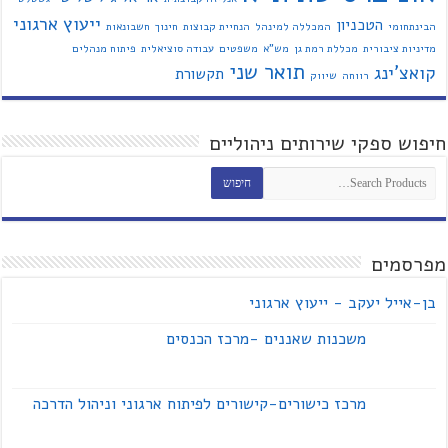
ייעוץ ארגוני
הטכניון
הבינתחומי
המכללה למינהל
הנחיית קבוצות
חינוך
חשבונאות
מדיניות ציבורית
מכללת רמת גן
מש"א
משפטים
עבודה סוציאלית
פיתוח מנהלים
תואר שני
קואצ'ינג
תקשורת
רווחה
שיווק
חיפוש ספקי שירותים ניהוליים
מפרסמים
בן-אייל יעקב - ייעוץ ארגוני
משכנות שאננים -מרכז הכנסים
מרכז כישורים-קישורים לפיתוח ארגוני וניהול הדרכה