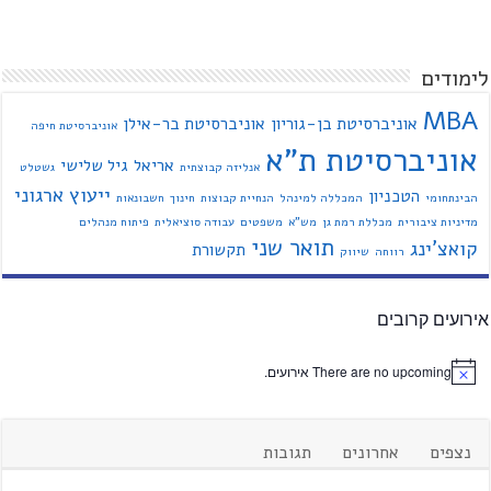
לימודים
MBA
אוניברסיטת בן-גוריון
אוניברסיטת בר-אילן
אוניברסיטת חיפה
אוניברסיטת ת"א
אריאל
גיל שלישי
אנליזה קבוצתית
גשטלט
ייעוץ ארגוני
הטכניון
הבינתחומי
המכללה למינהל
הנחיית קבוצות
חינוך
חשבונאות
מדיניות ציבורית
מכללת רמת גן
מש"א
משפטים
עבודה סוציאלית
פיתוח מנהלים
תואר שני
קואצ'ינג
תקשורת
רווחה
שיווק
אירועים קרובים
There are no upcoming אירועים.
נצפים
אחרונים
תגובות