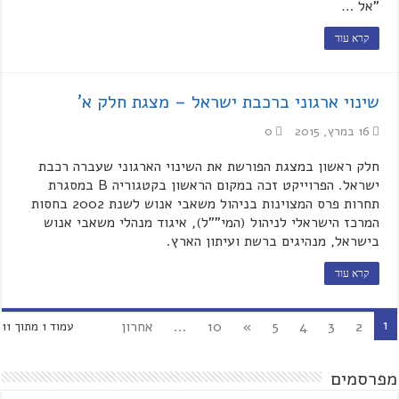
"אל …
קרא עוד
שינוי ארגוני ברכבת ישראל – מצגת חלק א'
16 במרץ, 2015
0
חלק ראשון במצגת הפורשת את השינוי הארגוני שעברה רכבת
ישראל. הפרוייקט זכה במקום הראשון בקטגוריה B במסגרת
תחרות פרס המצוינות בניהול משאבי אנוש לשנת 2002 בחסות
המרכז הישראלי לניהול (המי""ל), איגוד מנהלי משאבי אנוש
בישראל, מנהיגים ברשת ועיתון הארץ.
קרא עוד
1
2
3
4
5
»
10
...
אחרון
עמוד 1 מתוך 11
מפרסמים