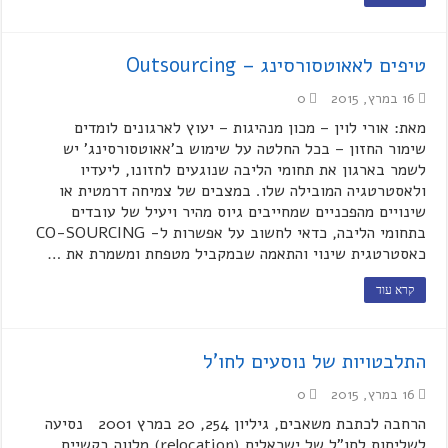
טיפים לאאוטסורסינג – Outsourcing
16 במרץ, 2015
0
מאת: אורי לוין – מכון מנהיגות – יעוץ לארגונים לומדים
שימור החזון – בכל החלטה על שימוש ב'אאוטסורסינג' יש
לשמר בארגון את תחומי הליבה שנוגעים לחזונו, ליעדיו
ולאסטרטגיה המובילה שלו. במצבים של צמיחה דרמטית או
שינויים מהפכניים שמחייבים גיוס מהיר ויעיל של עובדים
בתחומי הליבה, כדאי לחשוב על אפשרות ל- CO-SOURCING
כאסטרטגית שינוי והתאמה שבמקביל מטפחת ומשמרת את …
קרא עוד
התלבטויות של נוסעים לחו'ל
16 במרץ, 2015
0
הרחבה לכתבת משאבים, גיליון 254, 20 במרץ 2001 נסיעה
לשליחות לחו"ל של ישראלים (relocation) מלווה בקשיים