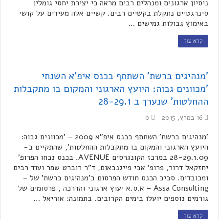
ניסיון ארגונים ומנהלים רבים מראה כי יצירת יחסי גומלין
סינרגטיים נתקלת בקשיים רבים. קשיים אלה מעידים על קושי
באימוץ גבולות גמישים …
קרא עוד
'מנהיגים ברשת' השתתף בכנס איפ'א השנתי
'מכוונים גבוה: היועץ הארגוני והמקום בו מתקבלות
ההחלטות' שנערך ב 28-29.1
16 במרץ, 2015
0
'מנהיגים ברשת' השתתף בכנס איפ"א 2009 – 'מכוונים גבוה:
היועץ הארגוני והמקום בו מתקבלות ההחלטות', שהתקיים ב-
28-29.1.09 במרכז הקונגרסים AVENUE. בכנס נכחו הפרופ'
יחזקאל דרור, פרופ' אבי פייגנבאום, ד"ר רוברט שפר ועוד רבים
ומכובדים. סביב הכנס חודש הפרסום ב'מנהיגים ברשת' של –
Assa Consulting – א.ס.א יעוץ ארגוני והדרכה , פרסומים של
גורמים נוספים יועלו בימים הקרובים. בתמונה: אוריאל …
קרא עוד