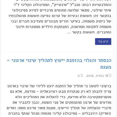
והתלבטויות רבות: מנכ"ל "אינטייק", הפסיכולוג הקליני ד"ר
איתי שילוני, מתאר שלושה תחומים מרכזיים לסיוע פסיכולוגי
בהקשר זה: חששות ובעיות של טרום נסיעה חששות מהשלכותיו
של ניתוק משפחה, בעיקר הורים מבוגרים מעזיבת חברים ובני
משפחה לתקופה ממושכת, התנתקות הילדים ממסגרות חינוך
ומחברים. חששות בקשר …
קרא עוד
הנסתר והגלוי בהזמנת ייעוץ לתהליך שינוי ארגוני –
מצגת
16 במרץ, 2015
0
ברצוני לטעון כי תהליך של הזמנת יועץ לליווי של שינוי בארגון
צריך להבחן לא רק מנקודת מבט רציונאלית – מודעת, אלא גם
מהפרספקטיבה הלא מודעת, כדי להעלות את התהליכים הלא
מודעים של ארגון מהעומקים אל פני השטח, ובכך להגביר את
סיכויי ההצלחה של תהליך הייעוץ. מצגת פאור פוינט מאת: ואדים
(ואדיק) רוזנבליט – פסיכולוג קליני מומחה מנהל שותף בחברת