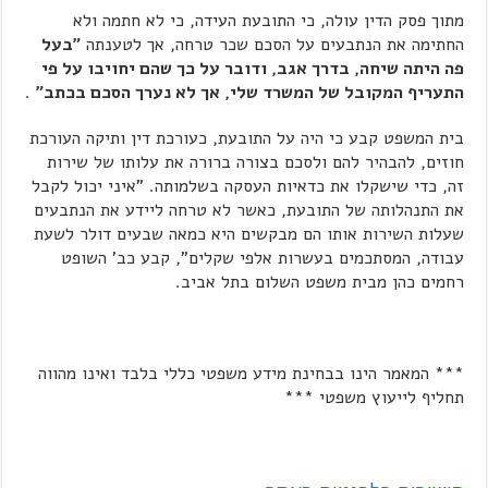
מתוך פסק הדין עולה, כי התובעת העידה, כי לא חתמה ולא
החתימה את הנתבעים על הסכם שכר טרחה, אך לטענתה
"בעל
פה היתה שיחה, בדרך אגב, ודובר על כך שהם יחויבו על פי
התעריף המקובל של המשרד שלי, אך לא נערך הסכם בכתב"
.
בית המשפט קבע כי היה על התובעת, כעורכת דין ותיקה העורכת
חוזים, להבהיר להם ולסכם בצורה ברורה את עלותו של שירות
זה, כדי שישקלו את כדאיות העסקה בשלמותה. "איני יכול לקבל
את התנהלותה של התובעת, כאשר לא טרחה ליידע את הנתבעים
שעלות השירות אותו הם מבקשים היא כמאה שבעים דולר לשעת
עבודה, המסתכמים בעשרות אלפי שקלים", קבע כב' השופט
רחמים כהן מבית משפט השלום בתל אביב.
*** המאמר הינו בבחינת מידע משפטי כללי בלבד ואינו מהווה
תחליף לייעוץ משפטי ***