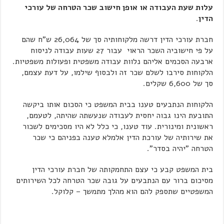
עלות שעת העבודה או אופן חישוב שכר הטרחה של עורכי
הדין
.
חברת עורכי הדין דרשה מלקוחותיה סך של 26,064 ש"ח שהם
על פי חישוביה השכר הראוי עבור 27 שעות עבודה לניסוח
ארבעה הסכמים אליהם נלוות עבודה משפטית ופעולות משפטיות.
הלקוחות סירבו לשלם שכר זה ולבסוף שילמו, על דעת עצמם,
סך של 6,600 שקלים.
הלקוחות הנתבעים טענו בבית המשפט כי הסכום אותו ביקשה
התובעת הינו גבוה יחסית לעבודה שנעשתה שהיתה, לטעמם,
ראשונית ומינורית. עוד טענו, כי כלל לא היו מסכימים לשכור
את שירותיה של עורכת הדין אלמלא טענה בפניהם כי שכר
הטרחה "יהיה בסדר".
בית המשפט קבע כי עצם התחמקותה של חברת עורכי הדין
מסיכום ברור עם הנתבעים על גובה שכר הטרחה לכל השירותים
המשפטיים שתספק להם הוא מהלך מתמשך – קלוקל.