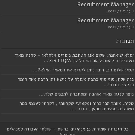
Recruitment Manager
19 ביולי, 2021
Recruitment Manager
19 ביולי, 2021
תגובות
עולא שואהנה: שלום אנו חטחבת נעורים אלחלאן - סחנין מאוד
מעוניינים להטמיע את המודל שך EFQM אבל...
קטי: שלום רב, היכן ניתן לקרוא את המאמר המלא?...
נגה אלון: סוף סוף כתבה מעולה על נושא זה! הרבה מאד חומר
פרקטי. תודה!...
נופר לנגה: מאוד אוהבת ומתחברת לתכנים שלך....
טליה: מאמר הכי ברור ומקצועי שקראתי , לקחתי לעצמי כמה
משפטים מנצחים מכאן , תודה ....
כל הזכויות שמורות © מנהיגים ברשת - שולחן העבודה למנהלים
בישראל