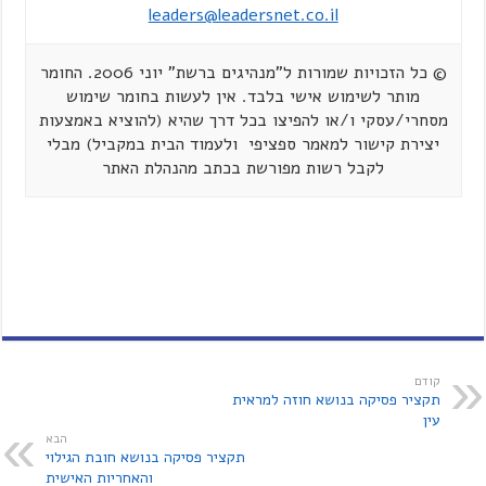
leaders@leadersnet.co.il
© כל הזכויות שמורות ל"מנהיגים ברשת" יוני 2006. החומר
מותר לשימוש אישי בלבד. אין לעשות בחומר שימוש
מסחרי/עסקי ו/או להפיצו בכל דרך שהיא (להוציא באמצעות
יצירת קישור למאמר ספציפי ולעמוד הבית במקביל) מבלי
לקבל רשות מפורשת בכתב מהנהלת האתר
קודם
תקציר פסיקה בנושא חוזה למראית
עין
הבא
תקציר פסיקה בנושא חובת הגילוי
והאחריות האישית