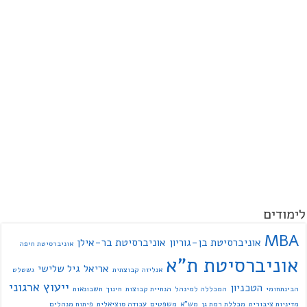
לימודים
MBA
אוניברסיטת בן-גוריון
אוניברסיטת בר-אילן
אוניברסיטת חיפה
אוניברסיטת ת"א
אריאל
גיל שלישי
אנליזה קבוצתית
גשטלט
ייעוץ ארגוני
הטכניון
הבינתחומי
המכללה למינהל
הנחיית קבוצות
חינוך
חשבונאות
מדיניות ציבורית
מכללת רמת גן
מש"א
משפטים
עבודה סוציאלית
פיתוח מנהלים