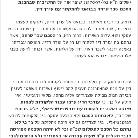
(שלום ת"א 217097/92) שופך אור על
החשיבות שבהכנת
הסכם שכר טרחה בבואנו להתקשר עם עורך דין
.
דומה, כי רבים מאיתנו, בבואם אל עורך הדין, זקוקים לעצתו
המיידית, שוכחים כי להיבט ההתקשרות עם עורך דין יש גם היבט
עסקי והוא עלות השירות. ברור הוא, כי
הסכם שכר טרחה
, אשר
נחתם בין עורך דין ללקוח יגן הן על עורך הדין, העושה עבודתו
נאמנה וזכאי לשכר ראוי, והן על הלקוח, אשר זכותו לדעת בפני
אלו הוצאות יידרש הוא לעמוד.
עובדות פסק הדין מלמדות, כי מספר לקוחות פנו לחברת עורכי
דין על מנת שהאחרונה תעניק להם ייעוץ ושירות משפטי לעניין
מכירת חנות מכולת שצמודים אליה מחסן, מלאי ומוניטין. אין
חולק על כך, כי
עורכי הדין ערכו עבור הלקוחות לפחות
טיוטה ראשונית להסכם עם רוכש פוטנציאלי
, אלא שבסופו
של דבר,
לא נחתם הסכם
ולא בוצעה עסקה בין הלקוחות לרוכש
הפוטנציאלי. בין הצדדים גם לא היתה מחלוקת על כך
כי לא
נחתם כל הסכם לתשלום שכ"ט וכי לא היתה הסכמה מפורשת
לגבי תשלום ע"פ שעות עבודה או באחוזים ולא הוסכם לגבי