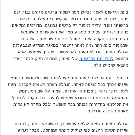
בעת הרישום לאתר נבקש ממך למסור פרטים מזהים כגון: שם
פרטי, שם משפחה, כתובת דואר אלקטרוני פעילה הנמצאת
ברשותך ועוד. עליך למסור רק פרטים נכונים, מדויקים ומלאים.
פרטים שגויים עלולים למנוע ממך את האפשרות להשתמש
בשירותים ובמקרה הצורך לסכל יצירת קשר אתך. הפרטים
שתמסור בעת ההרשמה לאתר יישמרו במאגר המידע שבבעלות
הנהלת האתר. הנהלת האתר לא תעשה בפרטיך שימוש, אלא
בהתאם
למדיניות הפרטיות
של האתר, המהווה חלק בלתי נפרד
מתנאי שימוש אלה.
בנוסף, בעת הרישום לאתר תתבקש לבחור שם משתמש וסיסמא
שיזהו אותך בכל כניסה לאתר. הנהלת האתר רשאית לקבוע, מעת
לעת, דרכי זיהוי נוספות או אחרות. שמור על שם המשתמש
והסיסמא בסודיות כדי למנוע שימוש לרעה בהם. הקפד להחליף
את הסיסמא בתדירות גבוהה ככל האפשר ובכל מקרה לא פחות
מאחת לשישה חודשים.
הנהלת האתר רשאית שלא לאפשר לך להשתמש באתר, לרבות
שירות הטעון רישום לפי שיקול דעתה המוחלט. מבלי לגרוע