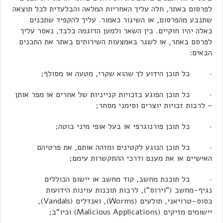
לפרסום באתר, חלה עליך האחריות המלאה והבלעדית לכל תוצאה
שתנבע מהפרסום, או השיגור כאמור. עליך להקפיד שתכנים
כאלה יהיו חוקיים. בין השאר ולמען הדוגמה בלבד, נאסר עליך
לפרסם באתר, או לשגר באמצעות השירותים באתר את התכנים
הבאים:
· כל תוכן הידוע לך שהוא שקרי, מטעה או מסולף;
· כל תוכן הפוגע בזכויות קנייניות של אחרים או מפר אותן
– לרבות זכויות יוצרים וסימני מסחר;
· כל תוכן פורנוגרפי או בעל אופי מיני בוטה;
· כל תוכן הנוגע לקטינים ומזהה אותם, את פרטיהם
האישיים או את מענם ודרכי ההתקשרות עימם;
· כל תוכנת מחשב, קוד מחשב או יישום הכוללים
נגיף-מחשב ("וירוס"), לרבות תוכנות עוינות הידועות
כסוס-טרויאני, תולעים (Worms), ואנדלים (Vandals),
יישומים מזיקים (Malicious Applications) וכיו"ב;