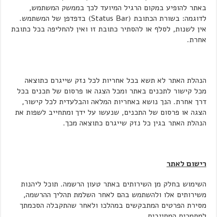
באתר להופיע במקום הרגיל המיועד לכך בממשק המשתמש,
לדוגמה: בשורת הכתובת (Status Bar) בדפדפן של המשתמש.
אין לשנות, לסלף או להסתיר כתובת זו ואין להחליפה בכל כתובת
אחרת.
הנהלת האתר לא תשא בכל אחריות לכל נזק שייגרם כתוצאה
מכל קישור לתכנים באתר ומכל הצגה או פרסום של תכנים בכל
דרך אחרת. הנך נושא באחריות המלאה והבלעדית לכל קישור,
הצגה או פרסום של התכנים, שנעשו על ידך ומתחייב לשפות את
הנהלת האתר בגין כל נזק שייגרם כתוצאה מכך.
רישום לאתר
השימוש בחלק מן השירותים באתר טעון הרשמה. תוכל ליהנות
משירותים אלו ולהשתמש בהם לאחר השלמת תהליך ההרשמה,
מסירת הפרטים המתבקשים במהלכו ולאחר שהתקבלה הסכמתך
למסמכים המחייבים.