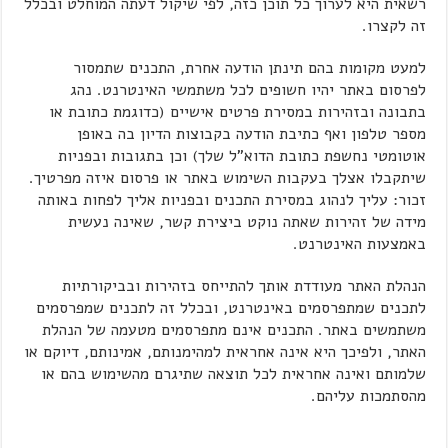
רשאית היא לערוך כל תוכן כזה, לפי שיקול דעתה המוחלט ובכלל
זה לקצרו.
למעט מקומות בהם תינתן הודעה אחרת, התכנים שתמסור
לפרסום באתר יהיו חשופים לכל משתמשי האינטרנט. נהג
בתבונה ובזהירות במסירת פרטים אישיים (כדוגמת כתובת או
מספר טלפון ואף כתיבת הודעה בקבוצות הדיון בה באופן
אוטומטי נחשפת כתובת הדוא"ל שלך) וכן בתגובות ובפניות
שיתקבלו אצלך בעקבות השימוש באתר או פרסום איזה מפרטיך.
זכור: עליך לנהוג במסירת התכנים ובפניות אליך לפחות באותה
מידה של זהירות שאתה נוקט ביצירת קשר, שאינה נעשית
באמצעות האינטרנט.
הנהלת האתר מעודדת אותך להתייחס בזהירות ובביקורתיות
לתכנים שמתפרסמים באינטרנט, ובכלל זה לתכנים שמפרסמים
משתמשים באתר. התכנים אינם מתפרסמים מטעמה של הנהלת
האתר, ולפיכך היא אינה אחראית למהימנותם, אמינותם, דיוקם או
שלמותם ואינה אחראית לכל תוצאה שתיגרם מהשימוש בהם או
מהסתמכות עליהם.