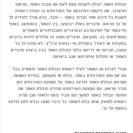
הנהלת האתר יכולה לשנות מעת לעת את מבנה האתר, מראהו
ועיצובו, את היקפם וזמינותם של השירותים בו ותהיה רשאית
לשנות כל היבט אחר הכרוך באתר – והכל, בלא צורך להודיע לך
על כך מראש. שינויים כאלה יבוצעו, בין השאר, בהתחשב באופי
הדינאמי של האינטרנט ובשינויים הטכנולוגיים והאחרים
המתרחשים בה. מטבעם, שינויים מסוג זה עלולים להיות כרוכים
בתקלות או לעורר בתחילה אי-נוחות וכיו"ב. לא תהיה לך כל
טענה, תביעה או דרישה כלפי הנהלת האתר בגין ביצוע שינויים
כאמור או תקלות שיתרחשו אגב ביצועם.
מבלי לגרוע מן האמור לעיל רשאית הנהלת האתר להפסיק בכל
עת את מתן השירותים באתר, כולם או מקצתם. במידת האפשר,
תפרסם הנהלת האתר הודעה באתר על הפסקת השירותים זמן
סביר מראש. עם הפסקת השירותים תחזיק הנהלת האתר את
החומר הכלול באתר למשך זמן סביר נוסף ולאחר מכן תהיה
רשאית למחוק אותו בלא לשמור כל גיבוי ממנו ובלא לתת הודעה
נוספת על כך.