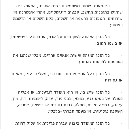
· סיסמאות, שמות משתמש ופרטים אחרים, המאפשרים
שימוש בתוכנות מחשב, קבצים דיגיטליים, אתרי אינטרנט או
שירותים, הטעונים הרשמה או תשלום, בלא תשלום או הרשמה
כאמור;
· כל תוכן המהווה לשון הרע על אדם, או הפוגע בפרטיותו,
או בשמו הטוב;
· כל תוכן המזהה אישית אנשים אחרים, מבלי שנתנו את
הסכמתם לפרסום זהותם;
· כל תוכן בעל אופי או תוכן טורדני, מעליב, עוין, מאיים
או גס רוח;
· כל תוכן שיש בו, או הוא מעודד לגזענות, או אפליה
פסולה על בסיס גזע, מוצא, צבע עור, עדה, לאומיות, דת, מין,
עיסוק, נטייה מינית, מחלה, נכות גופנית או נפשית, אמונה,
השקפה פוליטית, או מעמד חברתי-כלכלי;
· כל תוכן המעודד ביצוע עבירה פלילית או עלול להוות