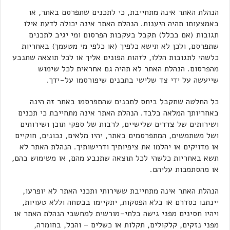
הנהלת האתר אינה מתחייבת, כי לתכנים שתפרסם באתר, או
באמצעותו תהיה היענות. הנהלת האתר אינה יכולה לדעת אילו
תגובות (אם בכלל) תקבל בעקבות הפרסום ומי יגיב לתכנים
שתפרסם, ולכן לא תישא כלפיך (או כלפי מי מטעמך) באחריות
כלשהי לתגובות הללו, לזהות הפונים אליך או לכל תוצאה שתנבע
מהפרסום. הנהלת האתר לא תהיה גם אחראית לכל שימוש
שייעשה על ידי צד שלישי בתכנים שיפורסמו על-ידך.
כל החלטה שתקבל ביחס לתכנים שהתפרסמו באתר זה הינה
באחריותך המלאה בלבד. הנהלת האתר אינה מתחייבת כי תכנים
ושירותים של צדדים שלישיים, לרבות של ספקי תוכן ושירותים
ושל משתמשים, המתפרסמים באתר, יהיו מלאים, נכונים, חוקיים
או מדויקים או יהלמו את ציפיותיך ודרישותיך. הנהלת האתר לא
תשא באחריות כלשהי לכל תוצאה שתנבע מהם, או משימוש בהם,
או מהסתמכות עליהם.
הנהלת האתר אינה מתחייבת ששירותי ותכני האתר לא יופרעו,
יינתנו כסדרם או בלא הפסקות, יתקיימו בבטחה וללא טעויות,
ויהיו חסינים מפני גישה בלתי-מורשית למחשבי הנהלת האתר או
מפני נזקים, קלקולים, תקלות או כשלים – והכל, בחומרה,