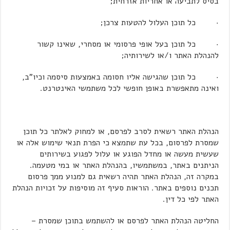
בסיס לתביעה או אחריות אזרחית;
· כל תוכן העלול להטעות צרכן;
· כל תוכן בעל אופי פרסומי או מסחרי, שאינו קשור
להנהלת האתר ו/או לשירותיה;
· כל תוכן שהגישה אליו חסומה באמצעות סיסמה וכיו"ב,
ואינה מתאפשרת באופן חופשי לכל משתמשי האינטרנט.
הנהלת האתר רשאית לסרב לפרסם, או למחוק לאלתר כל תוכן
שמסרת לפרסום, בכל עת שתמצא כי הפרת תנאי שימוש אלה או
שעשית מעשה או מחדל הפוגע או עלול לפגוע בשירותים
הניתנים באתר, במשתמשיו, בהנהלת האתר או במי מטעמה.
במקרה זה, הנהלת האתר תהיה רשאית גם למנוע ממך פרסום
תכנים נוספים באתר. הוראות סעיף זה מוסיפות על זכויות הנהלת
האתר לפי כל דין.
החליטה הנהלת האתר לפרסם או להשתמש בתוכן שמסרת –