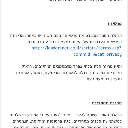
פרטיות
הנהלת האתר מכבדת את פרטיותך בעת השימוש באתר. מדיניות
הפרטיות העדכנית של האתר נמצאת בכל עת בכתובת
http://leadersnet.co.il/scripts/terms.asp?
commid=1&cat=privacy
והיא מהווה חלק בלתי נפרד מהמסמכים המחייבים. הואיל
ומדיניות הפרטיות יכולה להשתנות מדי פעם, מומלץ שתחזור
ותעיין בה מעת לעת.
תכנים מסחריים
הנהלת האתר עשויה להציב באתר ו/או בעלוני המידע הנשלחים
למשתמשיו תכנים מסחריים, כגון פרסומות ומודעות, הנמסרים
לפרסום מטעמם של מפרסמים שונים או משתמשים, המבקשים