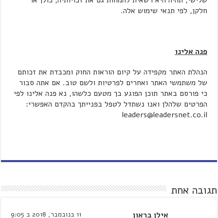
שלישי, תהיה היא רשאית להמחות גם את זכויותיה, כולן או
חלקן, לפי תנאי שימוש אלה.
פנה אלינו
הנהלת האתר מקפידה על קיום הוראות החוק ומכבדת את זכותם
של משתמשי האתר ואחרים לפרטיות ולשם טוב. אם אתה סבור
כי פורסם באתר תוכן הפוגע בך מטעם כלשהו, נא פנה אלינו לפי
הפרטים שלהלן ואנו נשתדל לטפל בפנייתך בהקדם האפשרי:
leaders@leadersnet.co.il
תגובה אחת
אילן בראון
11 בנובמבר, 2018 ב 9:05