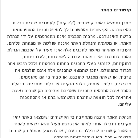
קישורים באתר
ייתכן ותמצא באתר קישורים ('לינקים') לעמודים שונים ברשת
האינטרנט. הקישורים מאפשרים לך למצוא תכנים המתפרסמים
ברשת האינטרנט. מרבית התכנים אינם מתפרסמים על ידי הנהלת
האתר, או מטעמה והנהלת האתר איננה שולטת או מפקחת עליהם.
העובדה שהאתר מקשר לתכנים אלה אינו מעיד על הסכמת הנהלת
האתר לתוכנם ואינו מהווה ערובה לאמינותם, לעדכניותם,
לחוקיותם, לנוהגי בעלי התכנים בתחום הפרטיות ולכל היבט אחר
הכרוך בתפעולם. יתכן שתמצא שתכנים אלה אינם הולמים את
צרכיך, או שאתה מתנגד לתוכנם, או סבור כי הם מקוממים,
מרגיזים, בלתי נאותים, בלתי חוקיים או בלתי מוסריים. הנהלת
האתר אינה אחראית לתכנים שאליהם מוליכים הקישורים ואינה
אחראית לכל תוצאה שתיגרם מהשימוש בהם או מהסתמכות
עליהם.
הנהלת האתר איננה מתחייבת כי הקישורים שימצאו באתר יהיו
תקינים ויובילו אותך לאתר אינטרנט פעיל והיא רשאית להסיר
מהאתר קישורים שנכללו בו בעבר, או להימנע מהוספת קישורים
חדשים – הכל, לפי שיקול דעתה המוחלט.