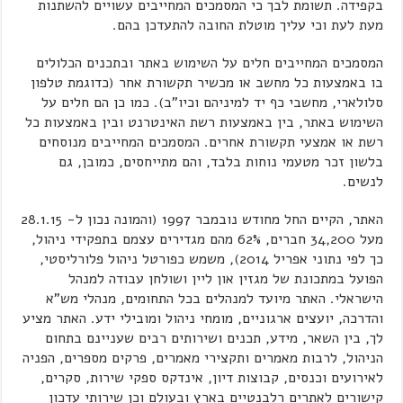
בקפידה. תשומת לבך כי המסמכים המחייבים עשויים להשתנות
מעת לעת וכי עליך מוטלת החובה להתעדכן בהם.
המסמכים המחייבים חלים על השימוש באתר ובתכנים הכלולים
בו באמצעות כל מחשב או מכשיר תקשורת אחר (כדוגמת טלפון
סלולארי, מחשבי כף יד למיניהם וכיו"ב). כמו כן הם חלים על
השימוש באתר, בין באמצעות רשת האינטרנט ובין באמצעות כל
רשת או אמצעי תקשורת אחרים. המסמכים המחייבים מנוסחים
בלשון זכר מטעמי נוחות בלבד, והם מתייחסים, כמובן, גם
לנשים.
האתר, הקיים החל מחודש נובמבר 1997 (והמונה נכון ל- 28.1.15
מעל 34,200 חברים, 62% מהם מגדירים עצמם בתפקידי ניהול,
כך לפי נתוני אפריל 2014), משמש כפורטל ניהול פלורליסטי,
הפועל במתכונת של מגזין און ליין ושולחן עבודה למנהל
הישראלי. האתר מיועד למנהלים בכל התחומים, מנהלי מש"א
והדרכה, יועצים ארגוניים, מומחי ניהול ומובילי ידע. האתר מציע
לך, בין השאר, מידע, תכנים ושירותים רבים שעניינם בתחום
הניהול, לרבות מאמרים ותקצירי מאמרים, פרקים מספרים, הפניה
לאירועים וכנסים, קבוצות דיון, אינדקס ספקי שירות, סקרים,
קישורים לאתרים רלבנטיים בארץ ובעולם וכן שירותי עדכון