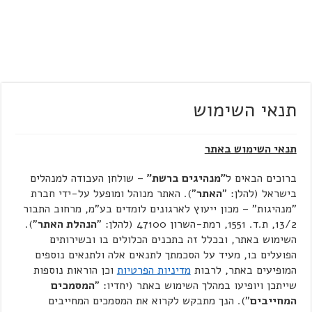
תנאי השימוש
תנאי השימוש באתר
ברוכים הבאים ל
"מנהיגים ברשת"
– שולחן העבודה למנהלים
בישראל (להלן: "
האתר
"). האתר מנוהל ומופעל על-ידי חברת
"מנהיגות" – מכון ייעוץ לארגונים לומדים בע"מ, מרחוב התבור
13/2, ת.ד. 1551, רמת-השרון 47100 (להלן: "
הנהלת האתר
").
השימוש באתר, ובכלל זה בתכנים הכלולים בו ובשירותים
הפועלים בו, מעיד על הסכמתך לתנאים אלה ולתנאים נוספים
המופיעים באתר, לרבות
מדיניות הפרטיות
וכן הוראות נוספות
שייתכן ויופיעו במהלך השימוש באתר (יחדיו: "
המסמכים
המחייבים
"). הנך מתבקש לקרוא את המסמכים המחייבים