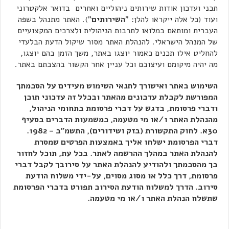
תכני ועדכון אודות שירותים ניהוליים ואחרים בדואר אלקטרוני
ועוד (כל אלה ייקראו להלן: "
השירותים
"). האתר מתנהל בשפה
העברית ומותאם במלואו לתרבות הניהולית ולצרכים המקצועיים
של המנהל הישראלי. להנהלת האתר מסור שיקול הדעת הבלעדי
להחליט אילו תכנים כאמור יוצגו באתר, משך הזמן בהם יוצגו,
מה יהיה מיקומם ועיצובם וכל עניין אחר הקשור בהצבתם באתר.
השימוש באתר ואישורך לתנאי השימוש מעידים על הסכמתך
המפורשת לקבלת עדכונים מהאתר ובכלל זה עדכוני תוכן
ודברי פרסומת, בדגש על דברי פרסומת בתחומי הניהול,
מהנהלת האתר ו/או מי מטעמה, כמשמעות הדברים בסעיף
30א. לחוק התקשורת (בזק ושידורים), התשמ"ב – 1982.
דברי הפרסומת ישלחו אליך באמצעות הפרטים שמסרת
להנהלת האתר במהלך ההרשמה לאתר. בכל עת, תוכל לחזור
בך מהסכמתך ולהודיע להנהלת האתר על סירובך לקבל דברי
פרסומת, דרך כלל או מסוג מסוים, על-ידי משלוח הודעת
סירוב. הדרך למשלוח הודעת הסירוב תפורט בדברי הפרסומת
שתשלח הנהלת האתר ו/או מי מטעמה.