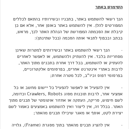
השימוש באתר
הנך רשאי להשתמש באתר, בתכניו ובשירותיו בהתאם לכללים
המפורטים להלן. אין להשתמש באתר באופן אחר, אלא אם כן
קיבלת את הסכמתה המפורשת של הנהלת האתר לכך, מראש,
בכתב ובכפוף לתנאי אותה הסכמה (ככל שתינתן):
· הנך רשאי להשתמש באתר ובשירותים למטרות שאינן
מסחריות בלבד. אין להעתיק ולהשתמש, או לאפשר לאחרים
להעתיק או להשתמש, בכל דרך אחרת בתכנים מתוך האתר,
לרבות באתרי אינטרנט אחרים, בפרסומים אלקטרוניים,
בפרסומי דפוס וכיו"ב, לכל מטרה אחרת;
· אין להפעיל או לאפשר להפעיל כל יישום מחשב או כל
אמצעי אחר, לרבות תוכנות מסוג Crawlers, Robots וכדומה,
לשם חיפוש, סריקה, העתקה או אחזור אוטומטי של תכנים מתוך
האתר. בכלל זה, אין ליצור ואין להשתמש באמצעים כאמור לשם
יצירת לקט, אוסף או מאגר שיכילו תכנים מהאתר;
· אין להציג תכנים מהאתר בתוך מסגרת (Frame), גלויה