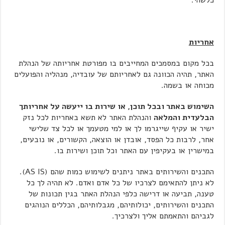
כלשהי.
אחריות
בכל מקום במסמכים המחייבים בו מפורטת אחריותה של הנהלת
האתר, תהיה הכוונה גם לאחריותם של עובדיה, מנהליה והפועלים
מכוחה או בשמה.
השימוש באתר ובכל תוכן, או שירות בו ייעשה על אחריותך
הבלעדית והמלאה
והנהלת האתר לא תשא באחריות לכל נזק
ישיר או עקיף שייגרמו לך או למי מטעמך או לכל צד שלישי
אחר, לרבות כל הפסד, אובדן או הוצאה, הקשורים, או נובעים,
במישרין או בעקיפין עם האתר וכל תוכן ושירות בו.
התכנים והשירותים באתר ניתנים לשימוש כמות שהם (AS IS).
לא ניתן להתאימם לצרכיו של כל אדם ואדם. לא תהיה לך כל
טענה, תביעה או דרישה כלפי הנהלת האתר בגין תכונות של
התכנים והשירותים, יכולותיהם, מגבלותיהם, הכללים הנוהגים
לגביהם והתאמתם אליך ולצרכיך.