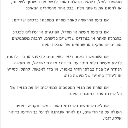
מהאמור לעיל, רשאית הנהלת האתר לבטל את רישומך לשירות,
או לחסום את גישתך אליו, בכל אחד מהמקרים הבאים:
· אם בעת ההרשמה לאתר מסרת במתכוון פרטים שגויים;
· אם ביצעת מעשה או מחדל, הפוגעים או עלולים לפגוע
בהנהלת האתר או בצדדים שלישיים כלשהם, לרבות משתמשים
אחרים או ספקים או שותפים של הנהלת האתר;
· אם השתמשת באתר ו/או בשירותים לביצוע או כדי לנסות
לבצע מעשה בלתי חוקי על-פי דיני מדינת ישראל, או מעשה
הנחזה על פניו כבלתי חוקי כאמור, או כדי לאפשר, להקל, לסייע
או לעודד ביצועו של מעשה כזה;
· אם הפרת את תנאי המסמכים המחייבים או את תנאיו של
כל שירות אחר במסגרת האתר;
· אם לא השתמשת בשירותי האתר במשך תקופה רצופה
העולה על 12 חודשים, גם לאחר שניתנה לך על כך הודעה בדואר
אלקטרוני;