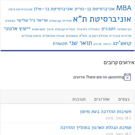
MBA
אוניברסיטת בן-גוריון
אוניברסיטת בר-אילן
אוניברסיטת חיפה
אוניברסיטת ת"א
אריאל
גיל שלישי
אנליזה קבוצתית
גשטלט
ייעוץ ארגוני
הטכניון
הבינתחומי
המכללה למינהל
הנחיית קבוצות
חינוך
חשבונאות
מדיניות ציבורית
מכללת רמת גן
מש"א
משפטים
עבודה סוציאלית
פיתוח מנהלים
תואר שני
קואצ'ינג
תקשורת
רווחה
שיווק
אירועים קרובים
There are no upcoming אירועים.
נצפים
אחרונים
תגובות
חשיבות ההדרכה בעת מיתון
18 במאי, 2015
תמיכת הנהלת הארגון בתהליך ההדרכה
18 במאי, 2015