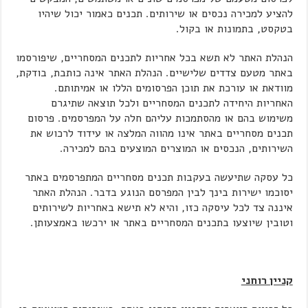
להציע למכירה נכסים או שירותים. תכנים כאמור יכול שיהיו
בטקסט, בתמונות או בקול.
הנהלת האתר לא תשא בכל אחריות לתכנים המסחריים, שיפורסמו
באתר מטעם צדדים שלישיים. הנהלת האתר אינה כותבת, בודקת,
מוודאת או עורכת את תוכן הפרסומים הללו או אמיתותם.
האחריות היחידה לתכנים המסחריים ולכל תוצאה שתיגרם
משימוש בהם או מהסתמכות עליהם חלה על המפרסמים. פרסום
תכנים מסחריים באתר אינו מהווה המלצה או עידוד לרכוש את
השירותים, הנכסים או המוצרים המוצעים בהם למכירה.
כל עסקה שתיעשה בעקבות תכנים מסחריים המתפרסמים באתר
יסוכמו ישירות בינך לבין המפרסם הנוגע בדבר. הנהלת האתר
איננה צד לכל עיסקה כזו, והיא לא תישא באחריות לשירותים
וטובין שיוצעו בתכנים המסחריים באתר או ירכשו באמצעותן.
קניין רוחני