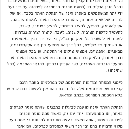
כל זכויות היוצרים והקניין הרוחני באתר, בשירותים המוצעים בו
ובכל תוכן הכלול בו (למעט תכנים הנמסרים לפרסום על ידך ועל
ידי יתר המשתמשים באתר) הינן של הנהלת האתר בלבד, או של
צדדים שלישיים אחרים, שהתירו להנהלת האתר להשתמש בהם.
אין להעתיק, להפיץ, להציג בפומבי, לבצע בפומבי, לשדר,
להעמיד לרשות הציבור, לשנות, לעבד, ליצור יצירות נגזרות,
למכור או להשכיר כל חלק מן הנ"ל, בין על ידך ובין באמצעות
או בשיתוף צד שלישי, בכל דרך או אמצעי בין אם אלקטרוניים,
מכאניים, אופטיים, אמצעי צילום או הקלטה, או בכל אמצעי
ודרך אחרת, בלא קבלת הסכמה בכתב ומראש מהנהלת האתר או
מבעלי הזכויות האחרים, לפי העניין ובכפוף לתנאי ההסכמה (ככל
שתינתן).
סימני המסחר ומודעות הפרסומת של מפרסמים באתר הינם
קניינם של מפרסמים אלה בלבד. גם בהם אין לעשות בהם שימוש
בלא הסכמת המפרסם בכתב ומראש.
הנהלת האתר אינה טוענת לבעלות בתכנים שאתה מוסר לפרסום
באתר, או באמצעותו. יחד עם זה, כאשר אתה מוסר תכנים
לפרסום כאמור, אתה מאשר בעצם מסירתם לפרסום כי אתה בעל
מלוא הזכויות בהם וכי הנך רשאי למוסרם לפרסום. אם אינך