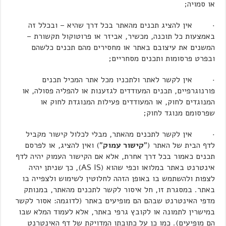
או סמויה;
· אין להציג תכנים מהאתר בכל דרך שהיא – ובכלל זה
באמצעות כל תוכנה, מכשיר, אביזר או פרוטוקול תקשורת –
המשנים את עיצובם באתר או מחסירים מהם תכנים כלשהם
ובפרט פרסומות ותכנים מסחריים;
· אין לקשר לאתר ולתכניו מכל אתר המכיל תכנים
פורנוגרפיים, תכנים המעודדים לגזענות או להפליה פסולה, או
המנוגדים לחוק, או המעודדים פעילות המנוגדת לחוק או
שפרסומם מנוגד לחוק;
· אין לקשר לתכנים מהאתר, מבלי לכלול קישור מקביל
לדף הבית של האתר ("
קישור עמוק
") ואין להציג, או לפרסם
תכנים כאמור בכל דרך אחרת, אלא אם הקישור העמוק יהיה לדף
אינטרנט באתר במלואו וכפי שהוא (AS IS), כך שניתן יהיה
לצפות ולהשתמש בו באופן הזהה לחלוטין לשימוש ולצפייה בו
באתר. במסגרת זו, חל איסור לקשר לתכנים מהאתר, במנותק
מדפי האינטרנט שבהם הם מופיעים באתר (לדוגמה: אסור לקשר
במישרין לתמונה או לקובץ גרפי באתר, אלא לעמוד המלא שבו
הם מופיעים). כמו כן על כתובתו המדויקת של דף האינטרנט