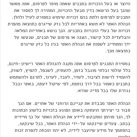
היוצר או בעל הזכויות בתכנים שאתה מוסר לפרסום, אתה מאשר
שהנך בעל הרשאה כדין מבעל הזכויות, המתירה לך למסור את
התכנים לפרסום ולתת בהם זכויות שימוש כמפורט לעיל ולהלן.
הנהלת האתר לא תשא באחריות לכל נזק שייגרם כתוצאה מהפרת
זכויות של בעלי הזכויות בתכנים. הנך נושא באחריות המלאה
והבלעדית לכל קישור, הצגה או פרסום של תכנים, שנעשו על
ידך ומתחייב לשפות את הנהלת האתר בגין כל נזק שייגרם
כתוצאה מכך.
במסירת התכנים לפרסום אתה מקנה להנהלת האתר רישיון-חינם,
כלל עולמי ובלתי מוגבל בזמן, להעתיק, לשכפל, להפיץ, לשווק,
להעמיד לרשות לציבור, לשדר, לעבד, לערוך, לתרגם ולהשתמש
בתכנים כאמור בכל דרך נוספת, לפי שיקול דעתה, באתר ובכל
נגזרת שלו בכל מדיה שהיא.
הנהלת האתר מכבדת את קניינם הרוחני של אחרים. אם הנך
סבור כי יצירתך הועתקה באופן הפוגע בזכויות כלשהן הנתונות
לך, הנך מוזמן ומתבקש ליידע את הנהלת האתר על כך מיידית
בכתב. צעדים שיינקטו על-ידי הנהלת האתר, ככל שינקטו,
בהסתמך על מידע שיועבר לידיה, לא יהוו הוכחה להפרת זכות