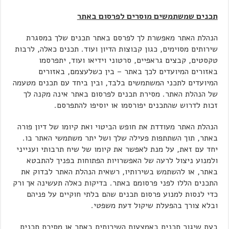
תכנים שמשתמשים מוסרים לפרסום באתר
הנהלת האתר מאפשרת לך לפרסם באתר תכנים שלך במסגרת
שירותים מסוימים, כגון קבוצות הדיון ועוד. תכנים כאלה, לרבות
טקסטים, קבצים גראפיים, סרטוני וידיאו ועוד, יתפרסמו
באזורים המיועדים לכך באתר – בין כשלעצמם, באזורים
המיועדים לתכני המשתמשים בלבד, ובין ביחד עם תכנים מטעמה
של הנהלת האתר. מסירת תכנים לפרסום באתר אינה מקנה לך
זכות לדרוש שהתכנים יפורסמו או יוסיפו להתפרסם.
הנהלת האתר מעודדת את חופש הביטוי ואת קיומו של דיון פורה
באתר, תוך השתתפות פעילה שלך ושל יתר משתמשי האתר בו.
יחד עם זאת, על מנת לאפשר את קיומו של שיח תרבותי וענייני
ולמנוע ניצול לרעה של האפשרויות הפתוחות בפניך להתבטא
באתר, או להשתמש בשירותיו, רשאית הנהלת האתר לבדוק את
התכנים הללו לפני פרסומם באתר. בדיקות כאלה תעשינה אך ורק
כדי לנסות למנוע פרסום תכנים שהם בלתי חוקיים על פניהם
ובלא צורך בהפעלת שיקול דעת משפטי.
בעת שיגור תכנים באמצעות השירותים באתר או מסירת תכנים