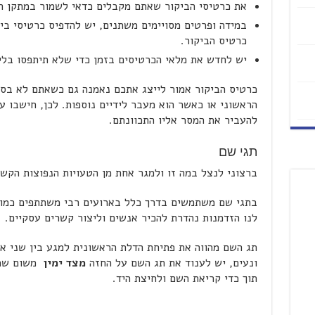
את כרטיסי הביקור שאתם מקבלים כדאי לשמור במתקן המ
במידה ופרטים מסויימים משתנים, יש להדפיס כרטיסי בי
כרטיס הביקור.
יש לחדש את מלאי הכרטיסים בזמן כדי שלא תיתפסו בל
כרטיס הביקור אמור לייצג אתכם נאמנה גם כשאתם לא בס
הראשוני או כאשר הוא מעבר לידיים נוספות. לכן, חישבו 
להעביר את המסר אליו התכוונתם.
תגי שם
ברצוני לנצל במה זו ולמגר אחת מן הטעויות הנפוצות הקשו
בתגי שם משתמשים בדרך כלל בארועים רבי משתתפים כמו כ
לנו הזדמנות נהדרת להכיר אנשים וליצור קשרים עסקיים.
תג השם מהווה את פתיחת הדלת הראשונית למגע בין שני אנש
ונעים, יש לענוד את תג השם על החזה
מצד ימין
משום שרק
תוך כדי קריאת השם ולחיצת היד.