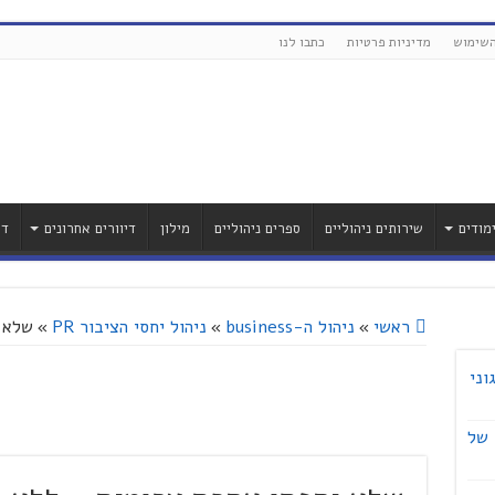
השימוש
מדיניות פרטיות
כתבו לנו
מודים
שירותים ניהוליים
ספרים ניהוליים
מילון
דיוורים אחרונים
דר
ראשי
»
ניהול ה-business
»
ניהול יחסי הציבור PR
»
שלא י
וני
 של