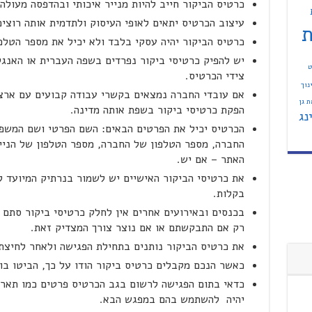
כרטיס הביקור חייב להיות מנייר איכותי ובהדפסה מעולה,
עיצוב הכרטיס יתאים לאופי העיסוק ולתדמית אותה רוצי
ת
כרטיס הביקור יהיה עסקי בלבד ולא יכיל את מספר הטלפו
יש להפיק כרטיסי ביקור נפרדים בשפה העברית או האנג
ט
צידי הכרטיס.
נוך
אם עובדי החברה נמצאים בקשרי עבודה קבועים עם ארצו
 גן
הפקת כרטיסי ביקור בשפת אותה מדינה.
נג
הכרטיס יכיל את הפרטים הבאים: השם הפרטי ושם המשפח
החברה, מספר הטלפון של החברה, מספר הטלפון של הנייד
האתר – אם יש.
את כרטיסי הביקור האישיים יש לשמור בנרתיק המיועד ל
בקלות.
בכנסים ובאירועים אחרים אין לחלק כרטיסי ביקור סתם 
רק אם התבקשתם או אם נוצר צורך המצדיק זאת.
את כרטיס הביקור נותנים בתחילת הפגישה ולאחר לחיצת 
כאשר הנכם מקבלים כרטיס ביקור הודו על כך, הביטו בו ב
כדאי בתום הפגישה לרשום בגב הכרטיס פרטים כמו תאריך
יהיה להשתמש בהם במפגש הבא.