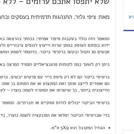
שלא יתפסו אתכם ערומים – ללא כ
ים
מאת: ציפי גלזר, התנהגות תדמיתית בעסקים ובחבר
המאמר הזה נולד בעקבות סיפור אמיתי: נכחתי בהרצאה באו
ידוע בתחום העוסק במתן שרות וייעוץ לגופים ציבוריים ול
אנשים מן הקהל ובקשו כרטיסי ביקור. נדהמתי לשמע התשובה
ניתן רק לשער כמה לקוחות פוטנציאליים הפסיד המרצה בא
כרטיסי ביקור הם לא רק פיסת נייר עם פרטים יבשים. כרט
הם אמורים לייצג אותך ואת המקצוע או את התחום בו אתה 
והייצוגית ביותר, כך שישרתו את המטרה לשמה נוצרו – לע
כרטיסי הביקור יכולים להיות עסקיים או חברתיים. המאמר 
כדי שכרטיסי הביקור ימלאו את הפונקציה לשמה נוצרו, כד
הגודל המקובל הוא 5X9 ס"מ.