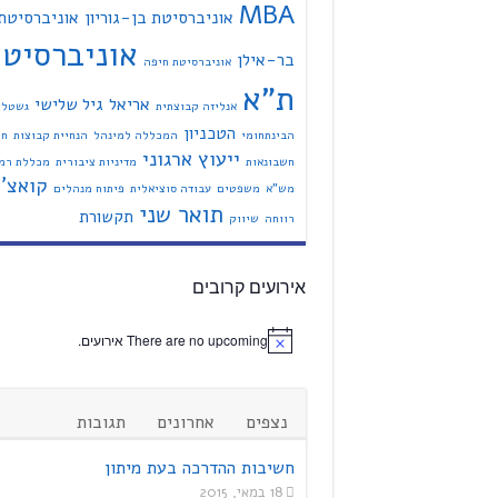
MBA
אוניברסיטת בן-גוריון
אוניברסיטת
אוניברסיט
בר-אילן
אוניברסיטת חיפה
ת"א
אריאל
גיל שלישי
אנליזה קבוצתית
גשטל
הטכניון
הבינתחומי
המכללה למינהל
הנחיית קבוצות
חי
ייעוץ ארגוני
חשבונאות
מדיניות ציבורית
מכללת רמת
קואצ'י
מש"א
משפטים
עבודה סוציאלית
פיתוח מנהלים
תואר שני
תקשורת
רווחה
שיווק
אירועים קרובים
There are no upcoming אירועים.
נצפים
אחרונים
תגובות
חשיבות ההדרכה בעת מיתון
18 במאי, 2015