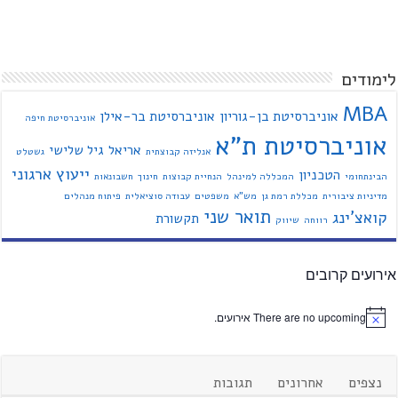
לימודים
MBA
אוניברסיטת בן-גוריון
אוניברסיטת בר-אילן
אוניברסיטת חיפה
אוניברסיטת ת"א
אריאל
גיל שלישי
אנליזה קבוצתית
גשטלט
ייעוץ ארגוני
הטכניון
הבינתחומי
המכללה למינהל
הנחיית קבוצות
חינוך
חשבונאות
מדיניות ציבורית
מכללת רמת גן
מש"א
משפטים
עבודה סוציאלית
פיתוח מנהלים
תואר שני
קואצ'ינג
תקשורת
רווחה
שיווק
אירועים קרובים
There are no upcoming אירועים.
נצפים
אחרונים
תגובות