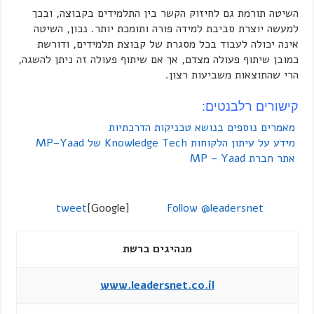
השיטה תורמת גם לחיזוק הקשר בין התלמידים בקבוצה, ובכך
למעשה יוצרת סביבת למידה פורה ותומכת יותר. נכון, השיטה
אינה יכולה לעבוד בכל מסגרת של קבוצת תלמידים, ודורשת
כמובן שיתוף פעולה מצדם, אך אם שיתוף פעולה זה ניתן להשגה,
הרי שהתוצאות משביעות רצון.
קישורים רלבנטים:
מאמרים נוספים בנושא טכניקות הדרכתיות
מידע על עיתון הלקוחות Knowledge Tech של MP–Yaad
אתר חברת MP – Yaad
tweet
[Google]
Follow @leadersnet
מנהיגים ברשת
www.leadersnet.co.il