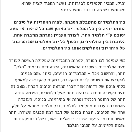
ותיק, המכין תלמידים לבגרויות, ואשר הקפיד לציין שהוא
משתמש בשיטה זו כבר חמש שנים:
בין התלמידים מתקבלת הסכמה, לפיה האחריות על סיכום
החומר יהיה בין כל התלמידים באופן שבו כל שיעור או שעה
יסוכם ע"י תלמיד אחר. לצורך העניין נתרמת מחברת אחת,
העוברת בין התלמידים, ובסוף כל יום מצלמים את הסיכום
של אותו יום ומחלקים אותו בין התלמידים.
כפי שסיפר לנו המורה, למרות התנגדויות שעלולה השיטה לעורר
מצד התלמידים בשלבים הראשונים, השיעורים זורמים "חלק"
יותר, והחשוב מכל – התלמידים רגועים, כיוון שהם פנויים
להקדיש את תשומת ליבם להקשבה, במקום להקדישה למאמץ
בלתי פוסק של רדיפה אחר דברי המרצה וסיכום דבריו. מצב זה
יוצר הקשבה וריכוז גבוהים יותר אצל הלומדים, הפנמה טובה
יותר של החומר הנלמד ופחות אי בהירויות. בנוסף, העובדה
שהמחברת עוברת מתלמיד לתלמיד, וכל תלמיד אחראי על חלק
אחר של הסיכום, יוצרת בסופו של דבר רמת תכנים עשירה, יותר
מאשר סיכומי שיעור אינדיבידואלים. זאת, בשל פרספקטיבות
שונות הקיימות על התוכן הנלמד.