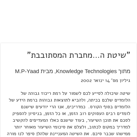
"שיטת ה…מחברת המסתובבת"
מתוך Knowledge Technologies, מבית M.P-Yaad
גיליון מס' 14 ינואר 2002
שיטה שיכולה לסייע לכם לשמור על רמת ריכוז גבוהה של
הלומדים שלכם בכיתה, ולהביא לתוצאות גבוהות ברמת הידע של
הלומדים בסוף הקורס. כמדריכים, אנו הרי יודעים שישנם
לומדים רבים העסוקים רוב הזמן, או כל הזמן, בניסיון להספיק
לסכם את תוכן השיעור, בעוד שישנם כאלו המעדיפים להקשיב
למדריך במקום לכתוב, ולצלם את סיכומי השיעור מאוחר יותר
ממישהו שכבר סיכם. את השיטה המעניינת שלהלן סיפר לנו מורה