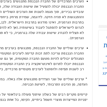
הערכים המרכזיים של החברה הנכנסת מתנגשים בערכים 
החברה הנכנסת יכולה להפעיל את שיטות העבודה שלה, ו
עובדים בכירים, תוך מגמה לשנות את הערכים השוליים ה
וההתנגשות לא תהיה חזקה. לדוגמה, שמירת מרחק ביחסי 
בתרבות הגרמנית, ואינו מודגש בתרבות הישראלית. לכן,
לגרום לישראלים להסתגל לעבוד בשיטותיה.(אך לא להיפ
לא תצליח להנהיג שיטות עבודה שלה בגרמניה, כי לא ת
הגרמנית).
ת
ערכים שוליים של החברה הנכנסת, מתנגשים בערכים מר
החברה הנכנסת צריכה לתת זכות קדימה לערכים המקומיי
ט
המנהלים יכולים להיות מטעם החברה המקומית, אך גם ש
נוך
הנכנסת יוכלו לתרום לאינטראקציה בין החברה המקומית 
 גן
רב לשנות תפיסה ולהסתגל לערכים מקומיים מרכזיים, כי
נג
* ערכים שוליים של שני הצדדים מתנגשים אלה באלה. במצ
העדפה, מן ההיבט התרבותי, לשיטת הכניסה.
קיימים מקרים רבים של כשלון שיתוף פעולה בינלאומי על ר
יפניות המייצרות מוצרי חשמל ביתיים, הקימו, כל אחת בנפ