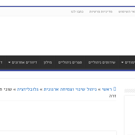
אי השימוש
מדיניות פרטיות
כתבו לנו
מודים
שירותים ניהוליים
ספרים ניהוליים
מילון
דיוורים אחרונים
דר
ראשי
»
ניהול שינוי וצמיחה ארגונית
»
גלובליזציה
»
שוני ת
זרה