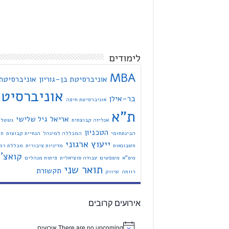
לימודים
MBA
אוניברסיטת בן-גוריון
אוניברסיטת
אוניברסיט
בר-אילן
אוניברסיטת חיפה
ת"א
אריאל
גיל שלישי
אנליזה קבוצתית
גשטל
הטכניון
הבינתחומי
המכללה למינהל
הנחיית קבוצות
חי
ייעוץ ארגוני
חשבונאות
מדיניות ציבורית
מכללת רמת
קואצ'י
מש"א
משפטים
עבודה סוציאלית
פיתוח מנהלים
תואר שני
תקשורת
רווחה
שיווק
אירועים קרובים
There are no upcoming אירועים.