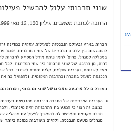
שוני תרבותי עלול להכשיל פעילות
הרחבה לכתבת משאבים, גיליון 160, 12 מאי 1999
אוניברסיטת תל אביב מציעה תואר שני (MA)
חברות בארץ ובעולם הנכנסות לפעילות עסקית במדינה זרה
להתנגשות בין ערכים מרכזיים של שתי התרבויות, אומר פר
במכללה למנהל. פרופ' לחמן פיתח מודל המסייע לחברות לה
זרות, מן ההיבט של שוני תרבותי בין שתי המדינות. לכל ת
מאד לשנותם, וערכים שוליים, קלים יחסית לשינוי. ככל שהת
הנכנסת לפעול בחברה ובתרבות המקומית, ולהפעיל בה את 
המודל כולל ארבעה מצבים של שוני תרבותי, וצורת הכ
הערכים המרכזיים של החברה הנכנסת מתנגשים בערכים 
במצב זה רצוי כי המגע בין התרבויות יהיה מינימלי, ולכ
חברה מקומית ותאפשר לה להמשיך לפעול עם מנהליה שלה
מנהלים מטעם הנכנסת, ולקיים מעורבות נמוכה ביותר ש