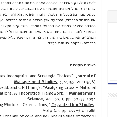
להיכנס לשוק האירופי. החברה האחת מינתה בחברה הספרדית
שהנהיג גרמו לחיכוכים מתמידים עם המקומיים. לאחר השקע
נכשל מבחינה כלכלית ונסגר. החברה היפנית האחרת רכשה 
את המנהל הספרדי, והמפעל אכן הצליח מבחינה כלכלית. א
החברה היפנית למכור את המפעל בספרד, בשל קצר תקשור
הספרדי לחברת האם ביפן. בשני המקרים, אומר פרופ' לחמן
המרכזים המתנגשים בין שתי התרבויות, ולהימנע כליל ממע
כלכלית) ולקחת רווחים בלבד.
רשימת מקורות:
ues Incongruity and Strategic Choices".
Journal of
Management Studies
, 35;2,195-212 (1998).
edd, and C.R Hinings, "Analyzing Cross – National
tions: A Theoretical Framework, "
Management
Science,
Vol. 40, 1, pp. 40-55, 1994.
ng Workers' Orientations,"
Organization Studies
,
Vol.9 (4), pp. 497-510, 1988.
y change of core and periphery values of factory