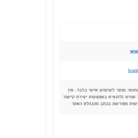
www
lead
הזכויות שמורות ל"מנהיגים ברשת" יולי 2002. החומר מותר לשימוש אישי בלבד. אין
שהיא (להוציא באמצעות יצירת קישור
רשות מפורשת בכתב מהנהלת האתר