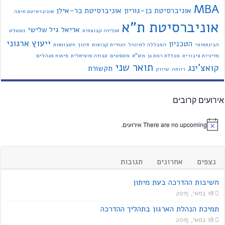
MBA
אוניברסיטת בן-גוריון
אוניברסיטת בר-אילן
אוניברסיטת חיפה
אוניברסיטת ת"א
אריאל
גיל שלישי
אנליזה קבוצתית
גשטלט
ייעוץ ארגוני
הטכניון
הבינתחומי
המכללה למינהל
הנחיית קבוצות
חינוך
חשבונאות
מדיניות ציבורית
מכללת רמת גן
מש"א
משפטים
עבודה סוציאלית
פיתוח מנהלים
תואר שני
קואצ'ינג
תקשורת
רווחה
שיווק
אירועים קרובים
There are no upcoming אירועים.
נצפים
אחרונים
תגובות
חשיבות ההדרכה בעת מיתון
18 במאי, 2015
תמיכת הנהלת הארגון בתהליך ההדרכה
18 במאי, 2015