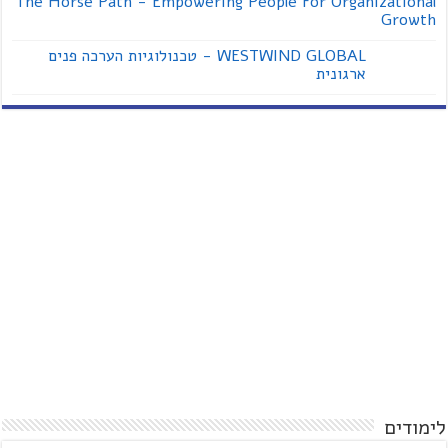
The Horse Path - Empowering People For Organizational
Growth
WESTWIND GLOBAL - טכנולוגיות הערכה פנים
ארגונית
לימודים