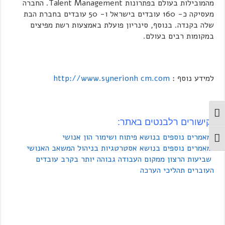
מהמובילות בעולם בפתרונות Talent Management. החברה
מעסיקה כ- 160 עובדים בישראל ו- 50 עובדים בחברת הבת
שלה בקנדה. בנוסף, סינריון פועלת באמצעות רשת מפיצים
במקומות רבים בעולם.
למידע נוסף :
http://www.synerionh cm.com
מתג ניגודיות גבוהה
קישורים רלבנטים באתר:
מאמרים נוספים בנושא פיתוח ושימור הון אנושי
מתג גודל גופן
מאמרים נוספים בנושא אסטרטגיות בניהול המשאב האנושי
שביעות הרצון ממקום העבודה גבוהה יותר בקרב עובדים
העוברים תהליכי הערכה