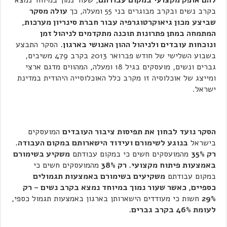
להם אופק מקצועי במקום עבודתם
, שעור נמוך במיוחד נמצא
בקרב נשים ובקרב מבוגרים בני 55 ומעלה, כך
עולה מסקר
שביצע
מכון גיאוקרטוגרפיה עבור חברת סינריון מערכות,
המתמחה במתן פתרונות תוכנה מתקדמים לניהול זמן
ונוכחות עובדים ולניהול ההון האנושי בארגון.
הסקר התבצע
בשבוע השלישי של חודש פברואר 2013 בקרב 479 משיבים,
גברים ונשים, מועסקים בגיל 18 ומעלה, המהווים מדגם ארצי
ומייצג של אוכלוסיה זו מקרב כלל האוכלוסייה היהודית במדינת
ישראל.
הסקר נועד לבחון
את תפיסות ציבור העובדים
המועסקים
בישראל
בנוגע לשימורם ועידוד הישארותם במקום העבודה.
רק 35%
מהמועסקים חשים כי במקום עבודתם
משקיע בשימורם
באמצעות פיתוח מקצועי. רק 38%
מהמועסקים חשים כי
במקום עבודתם
משקיעים בשימורם באמצעות תגמולים
כספיים, כאשר שעור נמוך במיוחד נמצא בקרב נשים – רק
29%
חשות כי מעודדים הישארותן בארגון באמצעות תגמול כספי,
לעומת 46% בקרב גברים.