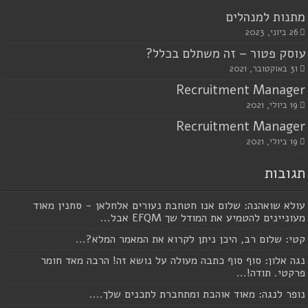
מתנות למנהלים
26 ביוני, 2023
עוסק פטור – זה משתלם בכלל?
31 באוקטובר, 2021
Recruitment Manager
19 ביולי, 2021
Recruitment Manager
19 ביולי, 2021
תגובות
עולא שואהנה: שלום אנו חטחבת נעורים אלחלאן - סחנין מאוד
מעוניינים להטמיע את המודל שך EFQM אבל...
קטי: שלום רב, היכן ניתן לקרוא את המאמר המלא?...
נגה אלון: סוף סוף כתבה מעולה על נושא זה! הרבה מאד חומר
פרקטי. תודה!...
נופר לנגה: מאוד אוהבת ומתחברת לתכנים שלך....