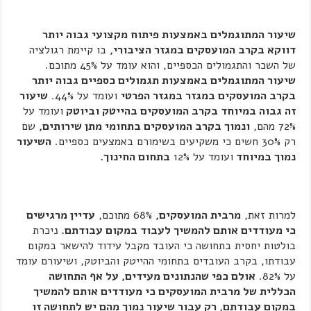
שיעור המתוגמלים באמצעות פיתוח מקצועי גבוה יותר
דווקא בקרב המועסקים במגזר הציבורי,
בו קיימת רגולציה
של השכר והתגמולים הכספיים, והוא עומד על 45% מתוכם.
שיעור המתוגמלים באמצעות תגמולים כספיים גבוה יותר
בקרב המועסקים במגזר במגזר הפרטי
ועומד על 44%.
שיעור
זה גבוה במיוחד בקרב המועסקים בהייטק וביוטק
ועומד על
72% מהם,
ונמוך בקרב המועסקים בתחומי מתן שירותים,
שם
רק 30% חשים כי משקיעים בשימורם באמצעים כספיים.
השיעור
נמוך במיוחד
ועומד על 12%
בתחום החינוך.
למרות זאת,
מרבית המועסקים,
68% מתוכם,
עדיין מרגישים
כי מעודדים אותם להמשיך לעבוד במקום עבודתם.
ניכרת
בולטות יחסית בתחושה כי העובד מקבל עידוד להישאר במקום
עבודתו, בקרב העובדים בתחומי ההייטק והביוטק, ושיעורם עומד
על 82%.
אולם כפי שהנתונים מעידים, על אף התחושה
הכללית של מרבית המועסקים כי מעודדים אותם להמשיך
במקום עבודתם, רק עבור שיעור נמוך מהם יש לתחושה זו