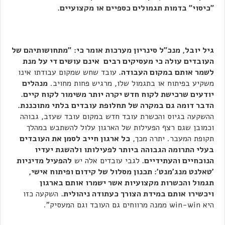
"כיסוי" בדמות תגמולים כספיים או מקצועיים.
גיל יובל, מנכ"ל סינריון מערכות אומר כי:
"מתחושותיהם של
העובדים עולה כי מעסיקים רבים אינם עושים די על מנת
לשמר אותם במקום העבודה.
עובד שחש שמקום עבודתו אינו
משקיע בפיתוח או בתגמול שלו, מרגיש פחות מחויב.
מנהלים
יודעים שרכישת לקוח חדש יקרה יותר משימור לקוח קיים.
הדבר דומה גם במקרה של תחלופת עובדים בלתי מתוכננת.
ההשקעה בגיוס והכשרת עובד חדש במקום עובד שעזב, גבוהה
וכמובן שגם רצף הפעילות של הארגון עלול להשתבש במהלך
תקופת המעבר. יתרה מכך,
כל ארגון חייב לסמן את העובדים
בעלי התרומה הגבוהה ביותר לפעילותו ולהשגת יעדיו
הנוכחיים והעתידיים.
לגבי עובדים אלה יש
להפעיל מדיניות
'טאלנט מנג'מנט': תכנון מסלול של קידום ופיתוח אישי,
תגמול והכשרות מקצועיות אשר ישמרו אותם בארגון
ויכשירו אותם במידת הצורך כעתודה ניהולית.
השקעה כזו
היא win-win ממנה מרווחים גם העובד וגם המעסיק".