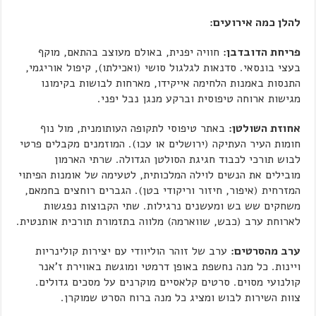
להלן כמה אירועים:
פריחת הדובדבן:
חוויה יפנית, באולם מעוצב בהתאם, מוקף
בעצי בונסאי. סדנאות לגלגול סושי (ואכילתו), קיפול אוריגמי,
התנסות באמנות הלחימה אייקידו, מארחות לבושות בקימונו
מגישות ארוחה טיפוסית וברקע מנגן נבל יפני.
אחוזת השולטן:
באתר טיפוסי לתקופה העותומנית, מול נוף
חומות העיר העתיקה (ירושלים או עכו). המוזמנים מקבלים פרטי
לבוש תורכי לכבוד חגיגת הסולטן הגדולה. שרתי הארמון
מובילים את הנשים לוילה המלכותית, לטעימה של אומנות הפיתוי
המזרחית (איפור, חיזור וריקודי בטן). הגברים רוחצים בחמאם,
משחקים שש בש ומעשנים נרגילות. שתי הקבוצות נפגשות
לארוחת ערב (כבש, שווארמה) מלווה בתזמורת תורכית אותנטית.
ערב מהסרטים:
ערב של זוהר הוליוודי עם יצירות קולינריות
ויינות. כל מנה נחשפת באופן דרמטי ומוגשת באווירת ז'אנר
קולנועי מסוים. סרטים קלאסיים מוקרנים על מסכים גדולים.
צוות השירות לבוש ומציג כל מנה ברוח הסרט שמוקרן.