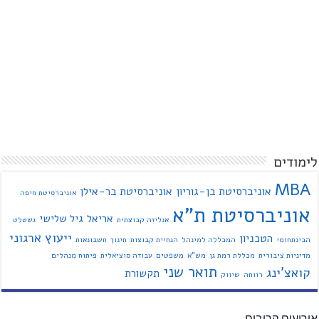
לימודים
MBA
אוניברסיטת בן-גוריון
אוניברסיטת בר-אילן
אוניברסיטת חיפה
אוניברסיטת ת"א
אריאל
גיל שלישי
אנליזה קבוצתית
גשטלט
ייעוץ ארגוני
הטכניון
הבינתחומי
המכללה למינהל
הנחיית קבוצות
חינוך
חשבונאות
מדיניות ציבורית
מכללת רמת גן
מש"א
משפטים
עבודה סוציאלית
פיתוח מנהלים
תואר שני
קואצ'ינג
תקשורת
רווחה
שיווק
אירועים קרובים