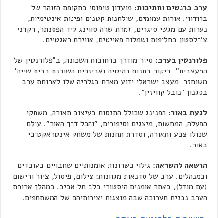
ערב ברנשים וחתיכות:
מועדון טיפוסי בתקופת הזוהר של
ברודווי. אורות עמומים, שולחנות קטנים ופינות אינטימיות,
נערות עם מגשי סיגרים, זמרת שרה סווינג ליד הפסנתר, רקדני
צ'רלסטון בחליפות ושמלות פאייטים, אווירת ראגטיים.
פלורנטין בערב:
סיור מודרך ברחובות השכונה, ב"פלורנטין של
המעצבים". ביקור בחנות רהיטים ואביזרים השוכנת בבית שייח'
משוחזר. מעצב ישראלי ידוע מארח בגלריה שלו לארוחת ערב
בסגנון "נובל קוויזין".
לגעת באור:
הפנינג שכולל התנסות בעיצוב תאורה, משחקי
הפעלה, המחשות, מיצגים וסיפורים, "והכל דרך האור". עולם
שכולו צבע ותאורה, וסדרת תחנות של משחק אינטראקטיבי
באור.
הרשאה להשראה:
גילוי כשרונות אומנותיים שחבויים בעובדים
ובמנהלים. ערב של סדנאות מגוונות: צילום, פיסול, ציור ורישום
(עם מודל), באתר אומנים היסטורי בלב תל אביב. במהלך ארוחת
הערב נבנית תערוכה שבה מוצגות יצירותיהם של המשתתפים.