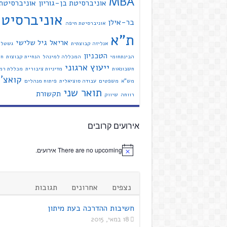
MBA
אוניברסיטת בן-גוריון
אוניברסיטת
אוניברסיט
בר-אילן
אוניברסיטת חיפה
ת"א
אריאל
גיל שלישי
אנליזה קבוצתית
גשטל
הטכניון
הבינתחומי
המכללה למינהל
הנחיית קבוצות
חי
ייעוץ ארגוני
חשבונאות
מדיניות ציבורית
מכללת רמת
קואצ'י
מש"א
משפטים
עבודה סוציאלית
פיתוח מנהלים
תואר שני
תקשורת
רווחה
שיווק
אירועים קרובים
There are no upcoming אירועים.
נצפים
אחרונים
תגובות
חשיבות ההדרכה בעת מיתון
18 במאי, 2015