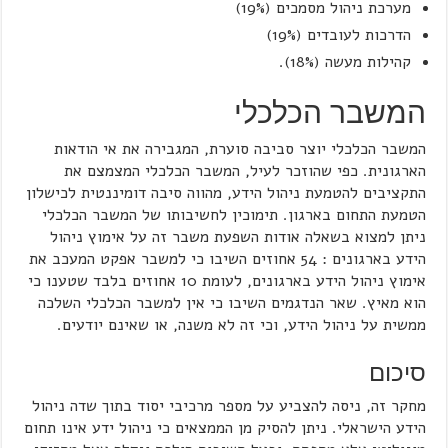
מערכת ניהול מסמכים (19%)
הדרכות לעובדים (19%)
קהילות מעשה (18%).
המשבר הכלכלי
המשבר הכלכלי יוצר סביבה סוערת, המגבירה את אי הודאות
הארגונית. כפי שהוזכר לעיל, המשבר הכלכלי המצמצם את
התקציבים להטמעת ניהול הידע, מהווה סיבה דומיננטית לכישלון
הטמעת התחום בארגון. תימוכין לחשיבותו של המשבר הכלכלי
ניתן למצוא בשאלה אודות השפעת משבר זה על אימוץ ניהול
הידע בארגונים : 54 אחוזים השיבו כי למשבר אפקט המעכב את
אימוץ ניהול הידע בארגונים, לעומת 10 אחוזים בלבד שטענו כי
הוא מאיץ. שאר הנדגמים השיבו כי אין למשבר הכלכלי השלכה
ממשית על ניהול הידע, וכי זה לא משנה, או שאינם יודעים.
סיכום
מחקר זה, ניסה להצביע על מספר מרכיבי יסוד בתוך שדה ניהול
הידע הישראלי. ניתן להסיק מן הממצאים כי ניהול ידע אינו תחום