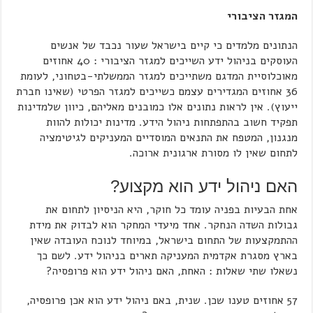
המגזר הציבורי
הנתונים מלמדים כי קיים בישראל שעור נכבד של אנשים
העוסקים בניהול ידע השייכים למגזר הציבורי : 40 אחוזים
מאוכלוסיית המדגם משתייכים למגזר הממשלתי-בטחוני, לעומת
36 אחוזים המגדירים עצמם כשייכים למגזר הפרטי (שאינו חברת
ייעוץ). אין לראות נתונים אלו כמובנים מאליהם, כיוון שלמדינות
תפקיד חשוב בהתפתחות ניהול הידע. מדינות יכולות להוות
מנגנון, המטפח את התנאים המוסדיים המעניקים לגיטימציה
לתחום שאין לו מסורת ארגונית ארוכה.
האם ניהול ידע הוא מקצוע?
אחת הבעיות בפניה עומד כל חוקר, היא הניסיון לתחום את
גבולות השדה הנחקר. אחד מיעדי המחקר הוא לבדוק את מידת
ההתמקצעות של התחום בישראל, במיוחד לנוכח העובדה שאין
בארץ מסגרת אקדמית המעניקה תארים בניהול ידע. לשם כך
נשאלו שתי שאלות : האחת, האם ניהול ידע הוא פרופסיה?
57 אחוזים טענו שכן. שנית, באם ניהול ידע הוא אכן פרופסיה,