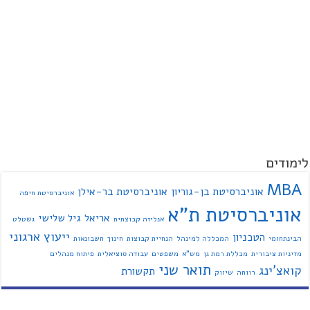
לימודים
MBA
אוניברסיטת בן-גוריון
אוניברסיטת בר-אילן
אוניברסיטת חיפה
אוניברסיטת ת"א
אריאל
גיל שלישי
אנליזה קבוצתית
גשטלט
ייעוץ ארגוני
הטכניון
הבינתחומי
המכללה למינהל
הנחיית קבוצות
חינוך
חשבונאות
מדיניות ציבורית
מכללת רמת גן
מש"א
משפטים
עבודה סוציאלית
פיתוח מנהלים
תואר שני
קואצ'ינג
תקשורת
רווחה
שיווק