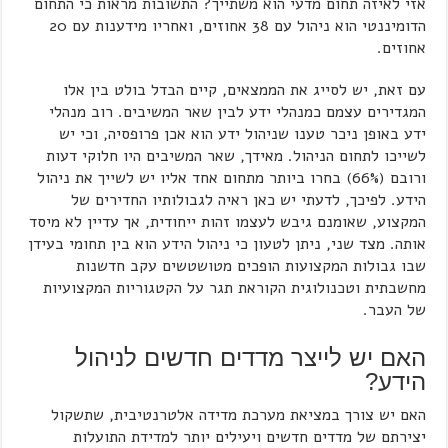
אזי לאיזה תחום מדעי הוא משתייך? התשובות מראות כי התחום
הדומיננטי הוא ניהול עם 38 אחוזים, ואחריו מידענות עם 20
אחוזים.
עם זאת, יש לסייג את הממצאים, קיים הבדל בולט בין אלו
המגדירים עצמם כמנהלי ידע לבין שאר המשיבים. רוב מנהלי
ידע באופן ניכר טענו שניהול ידע הוא אכן פרופסיה, וכי יש
לשייכו לתחום הניהול. מאידך, שאר המשיבים היו חלוקי דעות
ורובם (66%) בחרו ביותר מתחום אחד אליו יש לשייך את ניהול
הידע. לפיכך, לדעתי יש כאן ראיה לגבולותיו החדירים של
המקצוע, שאומנם גיבש לעצמו זהות ייחודית, אך עדיין לא מיסד
אותה. מצד שני, ניתן לטעון כי ניהול הידע הוא בין תחומי בעידן
שבו גבולות המקצועות הופכים מטושטשים עקב חדשנות
מחשבתית וטכנולוגית הקוראת תגר על הקטגוריות המקצועיות
של העבר.
האם יש לייצר מדדים חדשים לניהול
הידע?
האם יש צורך במציאת מערכת מדידה אלטרנטיבית, שתשקול
יצירתם של מדדים חדשים ויעילים יותר למדידת התועלות