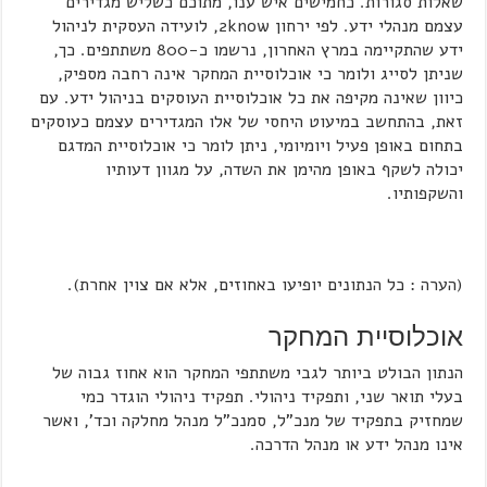
שאלות סגורות. כחמישים איש ענו, מתוכם כשליש מגדירים
עצמם מנהלי ידע. לפי ירחון 2know, לועידה העסקית לניהול
ידע שהתקיימה במרץ האחרון, נרשמו כ-800 משתתפים. כך,
שניתן לסייג ולומר כי אוכלוסיית המחקר אינה רחבה מספיק,
כיוון שאינה מקיפה את כל אוכלוסיית העוסקים בניהול ידע. עם
זאת, בהתחשב במיעוט היחסי של אלו המגדירים עצמם כעוסקים
בתחום באופן פעיל ויומיומי, ניתן לומר כי אוכלוסיית המדגם
יכולה לשקף באופן מהימן את השדה, על מגוון דעותיו
והשקפותיו.
(הערה : כל הנתונים יופיעו באחוזים, אלא אם צוין אחרת).
אוכלוסיית המחקר
הנתון הבולט ביותר לגבי משתתפי המחקר הוא אחוז גבוה של
בעלי תואר שני, ותפקיד ניהולי. תפקיד ניהולי הוגדר כמי
שמחזיק בתפקיד של מנכ"ל, סמנכ"ל מנהל מחלקה וכד', ואשר
אינו מנהל ידע או מנהל הדרכה.