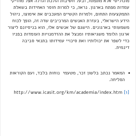
מונוליטי אלא מתפתח, ובעל חשיבות הולכת וגדלה אצל מחזיקי
עמדות מפתח בארגון. נראה, כי למרות חוסר האחידות בשאלת
התמקצעות התחום, ולמרות הקשיים המעכבים את אימוצו, ניהול
הידע הישראלי, בעזרת האנשים המרכיבים שדה זה, הופך לכוח
משמעותי בארגונים. הישגם של אנשים אלו, הוא בניסיונם ליצור
ארגון הלומד משגיאותיו ומנצל את ההזדמנויות העומדות בפניו
כדי לשפר את יכולותיו ואת סיכויי עמידותו בתנאי סביבה
דינמית.
המאמר נכתב בלשון זכר, מטעמי נוחות בלבד, ועם הקוראות
הסליחה.
http://www.icasit.org/km/academia/index.htm
[1]