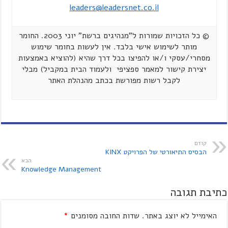
leaders@leadersnet.co.il
© כל הזכויות שמורות ל"מנהיגים ברשת" יוני 2003. החומר
מותר לשימוש אישי בלבד. אין לעשות בחומר שימוש
מסחרי/עסקי ו/או להפיצו בכל דרך שהיא (להוציא באמצעות
יצירת קישור למאמר ספציפי ולעמוד הבית במקביל) מבלי
לקבל רשות מפורשת בכתב מהנהלת האתר
קודם
הבסיס התיאורטי של הפרויקט KINX
הבא
Knowledge Management
כתיבת תגובה
האימייל לא יוצג באתר.
שדות החובה מסומנים
*