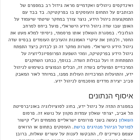
ואינדקסים ניהולים ואקדמיים מראה גידול רב במספרם של
הכותבים על התחום והעוסקים בו בפרקטיקה. בד בבד עם
התמקצעות ניהול הידע, נוצר צורך במחקר שיטתי שיעמוד על
האופן שבו שדה ניהול הידע הישראלי, פועל ביחס למרחב
הגלובלי. במסגרת השאלון אותו פרסמתי, ניסיתי למלא מעט את
החסר, ולבחון את עיקרי האמונות והערכים העומדים בבסיס שדה
ניהול הידע הישראלי. מטרות מחקר זה הן לבדוק כיצד התפתח
ניהול הידע בפרקטיקה, ומהי השפעת הפרופסיונליזציה על
התפתחות זו ועל גבולות השדה. בנוסף, נבחנו השחקנים
המרכזיים הפועלים בשדה זה, הכלים הנפוצים בשימוש לניהול
ידע, והתועלות המרכזיות העולות ממנו, במיוחד לאור המאבק
סביב יצירת מדדים מוסכמים לניהול ידע.
איסוף הנתונים
במסגרת התזה על ניהול ידע, בחוג לסוציולוגיה באוניברסיטת
תל אביב, יצרתי שאלון עמדות מקוון על נושא זה. פרסום
השאלון
נעשה בשני פורומים ישראליים מתמחים וע"י קישור
לפורטל הניהול מנהיגים ברשת
. העוסקים בתחום או הרואים
עצמם כשייכים לו, התבקשו לענות על עשרים שאלות, ברובן