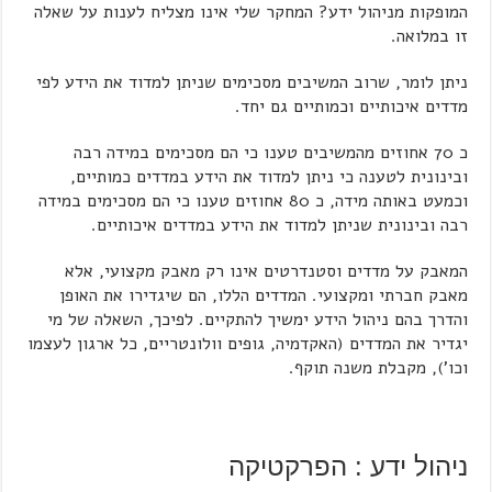
המופקות מניהול ידע? המחקר שלי אינו מצליח לענות על שאלה
זו במלואה.
ניתן לומר, שרוב המשיבים מסכימים שניתן למדוד את הידע לפי
מדדים איכותיים וכמותיים גם יחד.
כ 70 אחוזים מהמשיבים טענו כי הם מסכימים במידה רבה
ובינונית לטענה כי ניתן למדוד את הידע במדדים כמותיים,
וכמעט באותה מידה, כ 80 אחוזים טענו כי הם מסכימים במידה
רבה ובינונית שניתן למדוד את הידע במדדים איכותיים.
המאבק על מדדים וסטנדרטים אינו רק מאבק מקצועי, אלא
מאבק חברתי ומקצועי. המדדים הללו, הם שיגדירו את האופן
והדרך בהם ניהול הידע ימשיך להתקיים. לפיכך, השאלה של מי
יגדיר את המדדים (האקדמיה, גופים וולונטריים, כל ארגון לעצמו
וכו'), מקבלת משנה תוקף.
ניהול ידע : הפרקטיקה