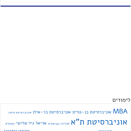
לימודים
MBA
אוניברסיטת בן-גוריון
אוניברסיטת בר-אילן
אוניברסיטת חיפה
אוניברסיטת ת"א
אריאל
גיל שלישי
אנליזה קבוצתית
גשטלט