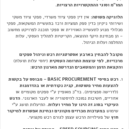
המו"מ וסוגי ההתקשרויות הרצויות.
הלוגיקה פשוטה:
אין דין ספקי ציוד משרדי, ספקי ציוד משקי
ושירותי ניקיון כדין ספק תמציות ורכז בתעשיית המשקאות, ספקי
מכלולי מנוע לתעשייה האווירית או ספקי תוכנה לפרויקט מחשוב
– הן מבחינת היקף ההוצאה, הקריטיות לתהליך העסקי, עלות
ההחלפה ועלות הניהול.
מקובל להבחין בארבע
אסטרטגיות רכש וניהול ספקים
מרכזיות,
לפי עוצמת התרומה העסקית
(יחסי עלות תועלת)
והקצאת הזמן והמשאבים הנדרשת מארגון הרכש:
רכש בסיסי
BASIC PROCUREMENT
–
מבוסס על בקשות
להצעות מחיר פשוטות, קניה נקודתית או בהזדמנות
(לדרישה ספציפית). בד"כ מאופיין ע"י ספקים מקומיים או
אזוריים, חשיבות נמוכה להיסטוריה או לעבר הארגוני.
הדגש
העיקרי בסוג זה הינו על מחיר ועלות
. התיעלות תושג ע"י
שימוש
במערכות מכרזים מקוונים ובחינת אפשרות למיקור
חוץ
של פעילויות הרכש עצמן לגורם רכש מקצועי.