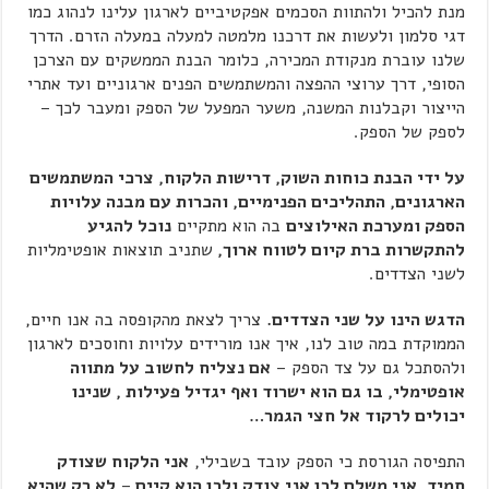
מנת להכיל ולהתוות הסכמים אפקטיביים לארגון עלינו לנהוג כמו
דגי סלמון ולעשות את דרכנו מלמטה למעלה במעלה הזרם. הדרך
שלנו עוברת מנקודת המכירה, כלומר הבנת הממשקים עם הצרכן
הסופי, דרך ערוצי ההפצה והמשתמשים הפנים ארגוניים ועד אתרי
הייצור וקבלנות המשנה, משער המפעל של הספק ומעבר לכך –
לספק של הספק.
על ידי הבנת כוחות השוק, דרישות הלקוח, צרכי המשתמשים
הארגונים, התהליכים הפנימיים, והכרות עם מבנה עלויות
הספק ומערכת האילוצים
בה הוא מתקיים
נוכל להגיע
להתקשרות ברת קיום לטווח ארוך,
שתניב תוצאות אופטימליות
לשני הצדדים.
הדגש הינו על שני הצדדים.
צריך לצאת מהקופסה בה אנו חיים,
הממוקדת במה טוב לנו, איך אנו מורידים עלויות וחוסכים לארגון
ולהסתכל גם על צד הספק –
אם נצליח לחשוב על מתווה
אופטימלי, בו גם הוא ישרוד ואף יגדיל פעילות , שנינו
יכולים לרקוד אל חצי הגמר…
התפיסה הגורסת כי הספק עובד בשבילי,
אני הלקוח שצודק
תמיד, אני משלם לכן אני צודק ולכן הוא קיים
–
לא רק שהיא