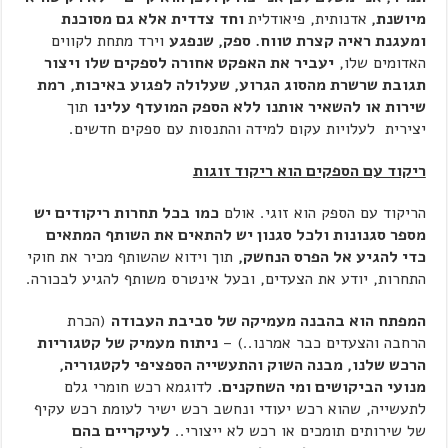
מיושנת,
אדנותית, פיאודלית
וחד צדדית אלא גם מסוכנת
ומעגנת ראיה קצרת טווח. ספק, שנפגע
וירד מתחת לקווים
האדומים שלו,
יעביר את האפקט אחורה לספקים שלו ויצור
תגובת שרשרת מהסוג הגרוע, שעלולה לפגוע באיכות,
רמת
שירות או להשאיר אותנו ללא הספק המועדף עלינו
תוך
יצירית לעלויות עקום למידה והתנסות עם ספקים חדשים.
ריקוד עם הספקים הוא ריקוד זוגות
הריקוד עם הספק הוא זוגי. אולם
כמו בכל תחרות ריקודים יש
מספר סגנונות ולכל סגנון יש להתאים את השותף המתאים
כדי להגיע אל הפרס הנחשק,
תוך וידוא שהשותף מכיר את חוקי
התחרות, יודע את הצעדים, ובעל אינטרס משותף להגיע לבכורה.
המפתח הוא בהבנה מעמיקה של סביבת העבודה
(הכרת
הרחבה והצעדים כבר אמרנו..) –
ניתוח מעמיק של קטגוריות
הרכש שלנו, מבנה השוק והתעשייה הספציפי לקטגוריה,
מנועי הביקושים ומי השחקנים.
לדוגמא רכש חומרי גלם
לתעשייה, שהוא רכש יעודי ונחשב רכש ישיר לעומת רכש עקיף
של שירותים תומכים או רכש לא ייצורי..
לעיקריים בהם