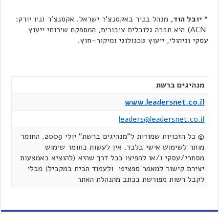
*
יובל הוד,
מנהל בכיר באקסנצ'ר ישראל. אקסנצ'ר (ניו יורק:
ACN) היא חברה גלובלית ציבורית, המספקת שירותי ייעוץ
עסקי וניהולי, ייעוץ טכנולוגי ומיקור-חוץ.
מנהיגים ברשת
www.leadersnet.co.il
leaders@leadersnet.co.il
© כל הזכויות שמורות ל"מנהיגים ברשת" יולי 2009. החומר
מותר לשימוש אישי בלבד. אין לעשות בחומר שימוש
מסחרי/עסקי ו/או להפיצו בכל דרך שהיא (להוציא באמצעות
יצירת קישור למאמר ספציפי ולעמוד הבית במקביל) מבלי
לקבל רשות מפורשת בכתב מהנהלת האתר