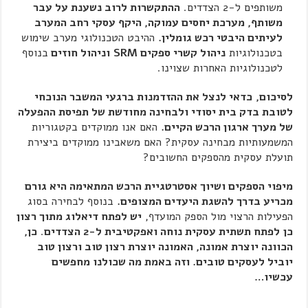
משותפים ל-2 הצדדים.
ההתקשרות לרוב נשענת על עבר
משותף, מערכת יחסים עמוקה, היקף עסקי רחב המערב
לעיתים היבטי רכש גומלין.
ההיבט הטכנולוגי מערב שימוש
בטכנולוגיות
ניהול קשרי ספקים
SRM
וניהול חוזים
בנוסף
לטכנולוגיות האחרות שצוינו.
לסיכום,
כדאי לנצל את ההזדמנות ברגעי המשבר הנוכחי
לטובת בדק בית יסודי ולבחינה מחודשת של תפיסת ההפעלה
של מערך ארגון הרכש הקיים.
האם אנו ממוקדים בקטגוריות
המשמעותיות מבחינה עסקית? האם משאבינו ממוקדים ביצירת
תועלת עסקית מהספקים החשובים?
מיפוי הספקים ושיוך אסטרטגיית הרכש המתאימה היא גורם
מכריע בדרך להשגת היעדים המצופים.
בנוסף לבחירה בסוג
הפעילות הרצוי מול הספק המועדף,
יש לפתח דיאלוג מתוך רצון
כן
לפתח תשתית עסקית נוחה ואפקטיבית ל-2 הצדדים
.
כן,
הכוונה יוצרת אמונה, האמונה יוצרת רצון טוב ורצון טוב
יוביל לעסקים טובים. וזה באמת מה שכולנו מחפשים
עכשיו…