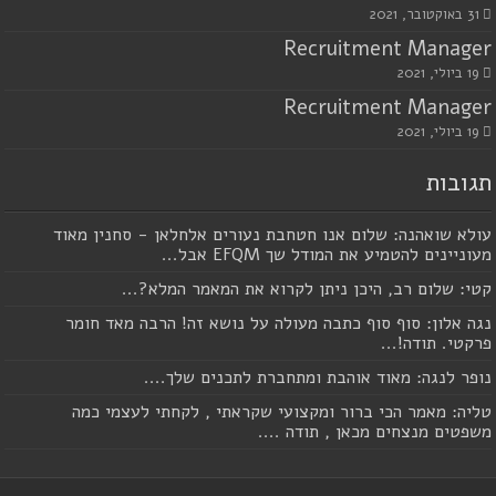
31 באוקטובר, 2021
Recruitment Manager
19 ביולי, 2021
Recruitment Manager
19 ביולי, 2021
תגובות
עולא שואהנה: שלום אנו חטחבת נעורים אלחלאן - סחנין מאוד
מעוניינים להטמיע את המודל שך EFQM אבל...
קטי: שלום רב, היכן ניתן לקרוא את המאמר המלא?...
נגה אלון: סוף סוף כתבה מעולה על נושא זה! הרבה מאד חומר
פרקטי. תודה!...
נופר לנגה: מאוד אוהבת ומתחברת לתכנים שלך....
טליה: מאמר הכי ברור ומקצועי שקראתי , לקחתי לעצמי כמה
משפטים מנצחים מכאן , תודה ....