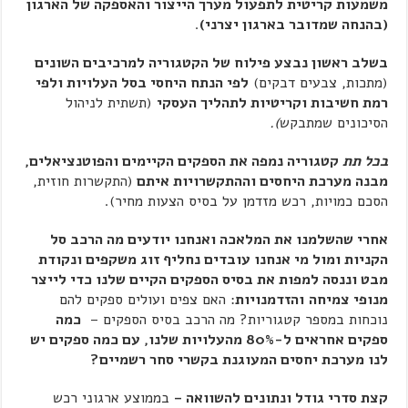
משמעות קריטית לתפעול מערך הייצור והאספקה של הארגון
(בהנחה שמדובר בארגון יצרני)
.
בשלב ראשון נבצע פילוח של הקטגוריה למרכיבים השונים
(מתכות, צבעים דבקים)
לפי הנתח היחסי בסל העלויות ולפי
רמת חשיבות וקריטיות לתהליך העסקי
(תשתית לניהול
הסיכונים שמתבקש
).
בכל תת
קטגוריה נמפה את הספקים הקיימים והפוטנציאלים,
מבנה מערכת היחסים וההתקשרויות איתם
(התקשרות חוזית,
הסכם כמויות, רכש מזדמן על בסיס הצעות מחיר).
אחרי שהשלמנו את המלאכה ואנחנו יודעים מה הרכב סל
הקניות ומול מי אנחנו עובדים נחליף זוג משקפים ונקודת
מבט וננסה למפות את בסיס הספקים הקיים שלנו כדי לייצר
מנופי צמיחה
והזדמנויות
: האם צפים ועולים ספקים להם
נוכחות במספר קטגוריות? מה הרכב בסיס הספקים –
כמה
ספקים אחראים ל-80% מהעלויות שלנו, עם כמה ספקים יש
לנו מערכת יחסים המעוגנת בקשרי סחר רשמיים?
קצת סדרי גודל ונתונים להשוואה –
בממוצע ארגוני רכש