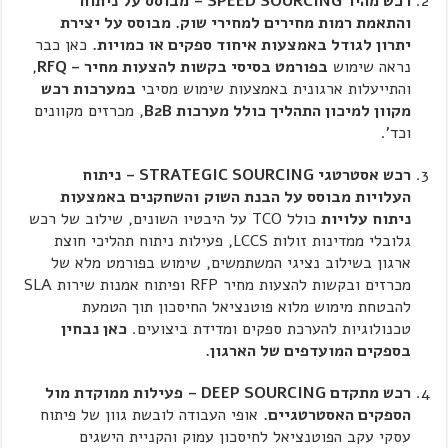
רכש מהיר
SPEED SOURCING
–
מבוסס על ניתוח
והתאמת רמות מחירים למחירי שוק. מבוסס על יצירת
יתרון לגודל באמצעות איחוד ספקים או כמויות.
כאן כבר
נראה שימוש
בפורמט בסיסי בקשות להצעות מחיר –
RFQ
,
והתייעלות ארגונית באמצעות שימוש מסיבי
במערכות רכש
מקוון למיכון התהליך כולל מערכות
B2B
, מכרזים מקוונים
וכד'.
רכש אסטרטגי
STRATEGIC SOURCING
–
ניתוח
העלויות מבוסס על הבנת השוק
והשחקנים באמצעות
ניתוח עלויות
כולל TCO על היבטיו השונים, שילוב של רכש
גלובלי ממדינות זולות LCCS, פעילות ניתוח תהליכי חוצת
ארגון בשילוב נציגי המשתמשים, שימוש בפורמט מלא של
מכרזים ובקשות להצעות מחיר RFP ופיתוח אמנות שירות SLA
להבטחת מימוש מלוא פוטנציאל החיסכון תוך הטמעת
טכנולוגיות להערכת ספקים ומדידת ביצועים.
כאן נבחין
בספקים המועדפים של הארגון.
רכש מתקדם
DEEP SOURCING
–
פעילות ממוקדת מול
הספקים האסטרטגיים.
אופי העבודה לובשת גוון של פיתוח
עסקי עקב הפוטנציאל לחיסכון עמוק והקניית הישגים