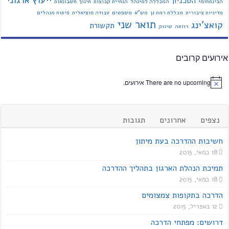
ייעוץ ארגוני
הטכניון
הבינתחומי
המכללה למינהל
הנחיית קבוצות
חינוך
חשבונאות
מדיניות ציבורית
מכללת רמת גן
מש"א
משפטים
עבודה סוציאלית
פיתוח מנהלים
תואר שני
קואצ'ינג
תקשורת
רווחה
שיווק
אירועים קרובים
There are no upcoming אירועים.
נצפים
אחרונים
תגובות
חשיבות ההדרכה בעת מיתון
18 במאי, 2015
תמיכת הנהלת הארגון בתהליך ההדרכה
18 במאי, 2015
הדרכה בתקופות צמצומים
12 באפריל, 2015
דרושים: מפתחי הדרכה