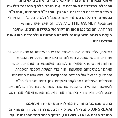
סימני המיתון והמשבר העולמי ניכרים היטב בישיבות
ההנהלה בחודשים האחרונים.
את מירב הלחץ סופגים שלושה
בעלי תפקידים מובילים בארגון: סמנכ"ל המכירות, סמנכ"ל
הכספים ומנהל הרכש
(מי אמר סמנכ"ל ולא קיבל…) – הראו לי
את הכסף SHOW ME THE MONEY איש איש בתחומי
אחריותו.
הפעם נפנה את הזרקור אל פעילות הרכש, שהינה
בעלת תרומה משמעותית לשורה התחתונה ולהורדת ההוצאות
התפעוליות.
ראשית, עליי לסייג את הנאמר: הרכש בפעילותו הנמרצת להשגת
מחירים ותנאי אספקה ותשלום טובים יותר סולל את הכביש
ומתווה את סימוני השוליים לטובת המשתמשים הסופיים, אנשי
הארגון בפעילותם השוטפת
,
תוך כדי הפעלת הסכמי המסגרת
והביצוע בפועל של החוזים וההתקשרויות, שהנשמות הטהורות
והנמלים העמלות במחלקתו השקיעו זמן זיעה ותרגילי מו"מ
להשיגם.
הם אלה שיקבעו אם אכן הכסף שהונח על השולחן, אכן
יכנס לכיס הארגון – כלומר האם החיסכון הפוטנציאלי אכן יושג.
הרכש ממוקם בתחילת פעילויות שרשרת האספקה:
UPSREAM
, להבדיל מפעילויות בנקודות המכירה המצויות
במורד הזרם
DOWNSTREA
, בשפך הנהר לים ההכנסות.
על