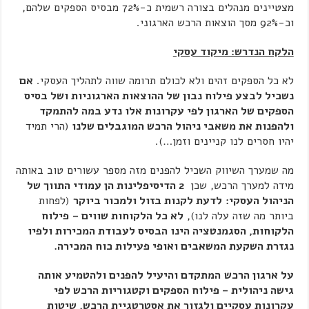
מצטיינים מנהלים בצורה רשמית כ-72% מבסיס הספקים שלהם,
וכ-92% מסך הוצאות הרכש הארגוני.
הלקח הנדרש: מיקוד עסקי
לא כל הספקים זהים ולא לכולם תרומה שווה לתהליך העסקי.
אם
נשכיל לבצע פילוח נבון של ההוצאות הארגוניות ושל בסיס
הספקים של הארגון לפי עקרונות אלו נדע במה להתמקד
ולהפנות את משאבי ניהול הרכש המוגבלים שלנו
(הרי תמיד
יהיו חסרים לנו קניינים וזמן…).
מה שמערך השיווק השכיל להפנים מזה מספר עשורים טוב באותה
מידה למערך הרכש, שכן
2 הדיסיפלינות הן עמודי התווך של
הניהול העסקי:
לדעת לקנות בזול ולמכור ביוקר
(לפחות
ביותר מה שזה עלה לנו),
לא כל הלקוחות שווים –
פילוח
הלקוחות, הסגמנטציה הינו הבסיס לעבודת המכירות ולפיו
נגזרת השקעת המשאבים ואופי פעילות כוח המכירה.
על ארגון הרכש
המתקדם והיעיל להפנים ולהטמיע אותה
גישה ניהולית – פילוח הספקים וקטגוריות הרכש לפי
עקרונות עסקיים ולגזור את אסטרטגיית הרכש, שיטות