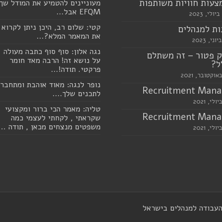
עות חוויות משותפות
מעוניינים להטמיע את המודל שך
EFQM אבל...
קטי: שלום רב, היכן ניתן לקרוא
ת למנהלים
את המאמר המלא?...
נגה אלון: סוף סוף כתבה מעולה
 פטור – זה משתלם
על נושא זה! הרבה מאד חומר
ל?
פרקטי. תודה!...
נופר לנגה: מאוד אוהבת ומתחבר
Recruitment Mana
לתכנים שלך....
טליה: מאמר הכי ברור ומקצועי
Recruitment Mana
שקראתי , לקחתי לעצמי כמה
משפטים מנצחים מכאן , תודה ...
העבודה למנהלים בישראל