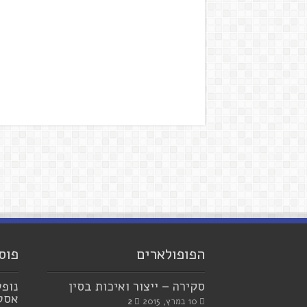
הפופולארים
פוס
סקירה – ייצור ואיכות בסין
נופש
אסטר
10 במרץ, 2015
2