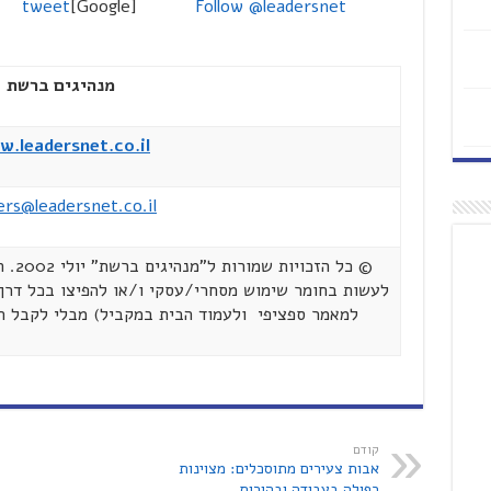
tweet
[Google]
Follow @leadersnet
מנהיגים ברשת
.leadersnet.co.il
ers@leadersnet.co.il
© כל 
לעשות בחומר שימוש מסחרי/עסקי ו/או להפיצו בכל דרך 
למאמר ספציפי ולעמוד הבית במקביל) מבלי לקבל 
קודם
אבות צעירים מתוסכלים: מצוינות
כפולה בעבודה ובהורות