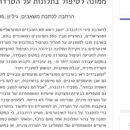
ממונה לטיפול בתלונות על הטרדה
הרחבה לכתבת משאבים, גיליון ,195, 18 בינואר 2000
להערכת פיני רוזנברג, יושב ראש תא העובדים הסוציאליים
הסוציאליים, במחצית מבין 160 הארגונים
בארגון מונו לממונים על תהליך הטיפול בתלונות על הטרדה מ
אינטרסים בין חקירת התלונה ובירורה ובין הטיפול הסוציא
במקום עבודה המונה יותר מ- 25 עובדים
הטרדה מינית, קבלת מסקנות, הגשתן למעביד ועוד.
"המעבידים ראו בעובדים הסוציאליים מועמדים טבעיים לתפ
הם אכן מועמדים טובים: הם מיומנים בראיונות, יש להם ג
האתית גבוהה", מסביר רוזנברג, "אבל הם נקלעו למצב מאד
גם מטפלים בבעיות ומצוקות אישיות ומשפחתיות של עובדי
על הטרדה מינית, שהיית
ה
או אולי לא הייתה. לעיתים עובד 
בעקבות תלונה על הטרדה, הן למוטרדת והן לחשוד בהטרדה
כדי להתגבר על ניגוד האינטרסים, מציע רוזנברג, כי במקו
ימונה על ברור התלונות אחד מהם בלבד, והאחר ישמש כמטפ
אישיים ומשפחתיים של המתלונן על הטרדה מינית, או בחש