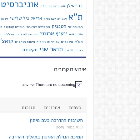
אוניברסיט
בר-אילן
אוניברסיטת חיפה
ת"א
אריאל
גיל שלישי
אנליזה קבוצתית
גשטל
הטכניון
הבינתחומי
המכללה למינהל
הנחיית קבוצות
חי
ייעוץ ארגוני
חשבונאות
מדיניות ציבורית
מכללת רמת
קואצ'י
מש"א
משפטים
עבודה סוציאלית
פיתוח מנהלים
תואר שני
תקשורת
רווחה
שיווק
אירועים קרובים
There are no upcoming אירועים.
נצפים
אחרונים
תגובות
חשיבות ההדרכה בעת מיתון
18 במאי, 2015
תמיכת הנהלת הארגון בתהליך ההדרכה