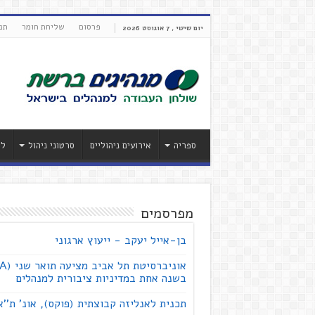
פרסום
שליחת חומר
תנ
יום שישי , 7 אוגוסט 2026
ספריה
אירועים ניהוליים
סרטוני ניהול
לי
מפרסמים
בן-אייל יעקב - ייעוץ ארגוני
בשנה אחת במדיניות ציבורית למנהלים
תכנית לאנליזה קבוצתית (פוקס), אונ' ת''א