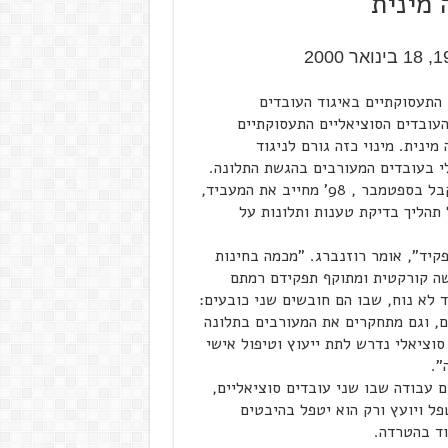
 מינית
 התעסוקתיים באיגוד העובדים
 המאוגדים בתא, העובדים הסוציאליים התעסוקתיים
ינית. מינוי כזה גורם לניגוד
לי בעובדים המעורבים בהגשת התלונה.
החוק למניעה וטיפול בהטרדה מינית במקום העבודה, שהתקבל בספטמבר , 98' מחייב את המעביד,
, לקבוע ממונה על תהליך בדיקת טענות ותלונות על
קיד", אומר רוזנברג. "מכמה בחינות
ישה קורקטית ומתוקף תפקידם רמתם
 לא נוח, שבו הם חובשים שני כובעים:
ם, וגם מתחקרים את המעורבים בתלונה
סוציאלי נדרש לתת ייעוץ וטיפול אישי
".
ם עבודה שבו שני עובדים סוציאליים,
ל ויועץ ורק הוא יטפל בהיבטים
וד בהטרדה.