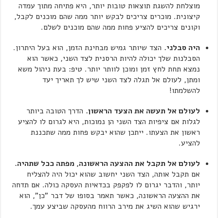
מוצלחת להשגת תוצאות טובות יותר, היא פתיחה מתוך עמדה
קיצונית. מוכרים צריכים לבקש יותר ממה שהם מוכנים לקבל,
וקונים צריכים להציע פחות ממה שהם מוכנים לשלם.
היה סבלני.
הצד שיותר גמיש מבחינת הזמן, הוא בעל היתרון.
הסבלנות שלך יכולה להיות הרסנית לצד השני, כאשר הוא
נמצא תחת לחץ זמן ומוכן לוותר יותר. טיפ: בעת ניהול משא
ומתן, לעולם אל תגלה לצד השני שיש לך תאריך יעד
להשלמתו!
לעולם אל תעשה את הצעד הראשון.
הדרך הטובה ביותר
לגלות אם ציפיות הצד השני הן נמוכות, היא לגרום לו להציע
ראשון את הצעתו. ייתכן שהוא יבקש פחות ממה שתכננת
להציע.
לעולם אל תקבל את ההצעה הראשונה, מפתה ככל שתהיה.
אם תקבל אותה, הצד השני יחשוב שהוא יכול היה להצליח
יותר, והדבר יגרום לו לפקפק בכדאיות העסקה כולה. אם תדחה
את ההצעה הראשונה, כאשר תאמר בסופו של דבר "כן", הוא
ירגיש שהוא השיג את מירב הרווח מהעסקה שביצע עמך.