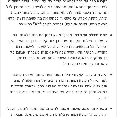
לקרוא תגר על הכל ולחשוב קודם כל על עצמך. עליך להחליט
לפני כניסתך למשא ומתן מה אתה רוצה להשיג, ואל תאמין לכל
מה שהצד השני אומר לך. צא מתוך הנחה, שהכל נתון למשא
ומתן. להיות אסרטיבי משמעו לבקש את מה שאתה רוצה (ללא
הבעת מתח, דאגה או כעס) ולסרב לקבל "לא" כתשובה.
פתח יכולת הקשבה.
מנהלי משא ומתן הם כמו בלשים. הם
שואלים שאלות חוקרות ואחר כך שותקים. בדרך זו, הצד השני
יגיד לך כל מה שאתה רוצה לדעת. כל שעליך לעשות הוא
להאזין. הבעיה היא, שהקשבה היא אמנות נשכחת. אנחנו כל
כך עסוקים בדאגה שהצד השני ישמע מה שיש לנו לומר,
שאנחנו שוכחים להקשיב לו.
היה מוכן.
הכן שיעורי בית ואסוף כמה שיותר מידע רלוונטי
לפני ניהול המשא ומתן: מהם הצרכים של הצד השני? מהם
אילוציו? אילו אופציות נוספות יש לו? ככל שלאחד הצדדים
במשא ומתן יש יותר מידע על הצד השני, סיכוייו לנצח רבים
יותר.
בקש יותר ממה שאתה מצפה להשיג.
אם תצפה ליותר, תקבל
יותר. מנהלי משא ומתן מוצלחים הם אופטימיסטים. טכניקה