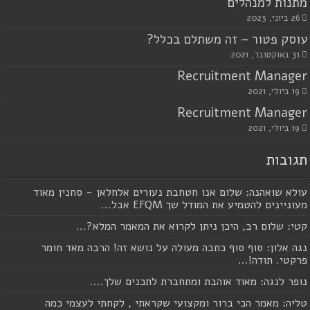
מתנות למנהלים
26 ביוני, 2023
עוסק פטור – זה משתלם בכלל?
31 באוקטובר, 2021
Recruitment Manager
19 ביולי, 2021
Recruitment Manager
19 ביולי, 2021
תגובות
עולא שואהנה: שלום אנו חטחבת נעורים אלחלאן - סחנין מאוד
מעוניינים להטמיע את המודל שך EFQM אבל...
קטי: שלום רב, היכן ניתן לקרוא את המאמר המלא?...
נגה אלון: סוף סוף כתבה מעולה על נושא זה! הרבה מאד חומר
פרקטי. תודה!...
נופר לנגה: מאוד אוהבת ומתחברת לתכנים שלך....
טליה: מאמר הכי ברור ומקצועי שקראתי , לקחתי לעצמי כמה