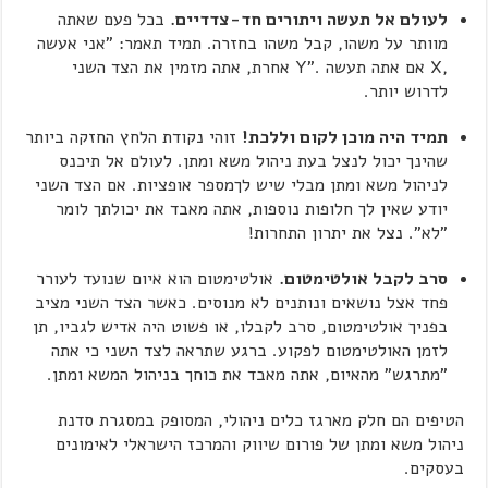
לעולם אל תעשה ויתורים חד-צדדיים.
בכל פעם שאתה
מוותר על משהו, קבל משהו בחזרה. תמיד תאמר: "אני אעשה
,X אם אתה תעשה ."Y אחרת, אתה מזמין את הצד השני
לדרוש יותר.
תמיד היה מוכן לקום וללכת!
זוהי נקודת הלחץ החזקה ביותר
שהינך יכול לנצל בעת ניהול משא ומתן. לעולם אל תיכנס
לניהול משא ומתן מבלי שיש לךמספר אופציות. אם הצד השני
יודע שאין לך חלופות נוספות, אתה מאבד את יכולתך לומר
"לא". נצל את יתרון התחרות!
סרב לקבל אולטימטום.
אולטימטום הוא איום שנועד לעורר
פחד אצל נושאים ונותנים לא מנוסים. כאשר הצד השני מציב
בפניך אולטימטום, סרב לקבלו, או פשוט היה אדיש לגביו, תן
לזמן האולטימטום לפקוע. ברגע שתראה לצד השני כי אתה
"מתרגש" מהאיום, אתה מאבד את כוחך בניהול המשא ומתן.
הטיפים הם חלק מארגז כלים ניהולי, המסופק במסגרת סדנת
ניהול משא ומתן של פורום שיווק והמרכז הישראלי לאימונים
בעסקים.