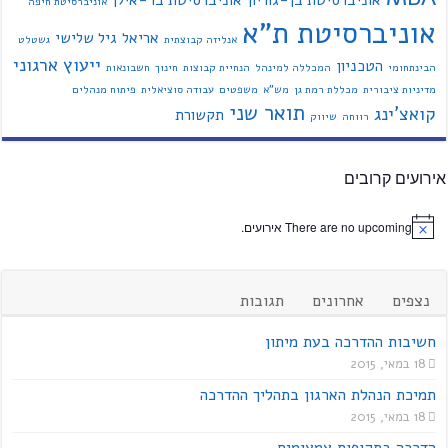
אוניברסיטת בן-גוריון
אוניברסיטת בר-אילן
אוניברסיטת חיפה
אוניברסיטת ת"א
אריאל
גיל שלישי
אנליזה קבוצתית
גשטלט
ייעוץ ארגוני
הטכניון
הבינתחומי
המכללה למינהל
הנחיית קבוצות
חינוך
חשבונאות
מדיניות ציבורית
מכללת רמת גן
מש"א
משפטים
עבודה סוציאלית
פיתוח מנהלים
תואר שני
קואצ'ינג
תקשורת
רווחה
שיווק
אירועים קרובים
There are no upcoming אירועים.
נצפים
אחרונים
תגובות
חשיבות ההדרכה בעת מיתון
18 במאי, 2015
תמיכת הנהלת הארגון בתהליך ההדרכה
18 במאי, 2015
הדרכה בתקופות צמצומים