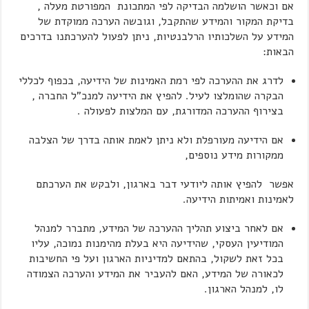
אם וכאשר הושלמה הבדיקה לפי המתכונת המפורטת מעלה ,
בדיקת המקור והמידע שהתקבל, וגובשה הערכה ממוקדת של
המידע על השלכותיו הרלבנטיות, ניתן לפעול להערכתנו בדרכים
הבאות:
לדרג את ההערכה לפי רמת האמינות של הידיעה, בכפוף לכללי
הבקרה שהומלצו לעיל. להפיץ את הידיעה למנכ"ל החברה ,
בצירוף ההערכה המדורגת, עם המלצות לפעולה .
אם הידיעה מעורפלת ולא ניתן לאמת אותה בדרך של הצלבה
ממקורות מידע נוספים,
אפשר להפיץ אותה ליודעי דבר בארגון, ולבקש את הערכתם
לאמינות ואמיתות הידיעה.
אם לאחר ביצוע תהליך ההערכה של המידע, מתברר למנהל
המודיעין העסקי, שהידיעה היא בעלת מהימנות נמוכה, עליו
בכל זאת לשקול, בהתאם למדיניות הארגון ועל פי החשיבות
לכאורה של המידע, האם להעביר את המידע והערכה הצמודה
לו, למנהל הארגון.