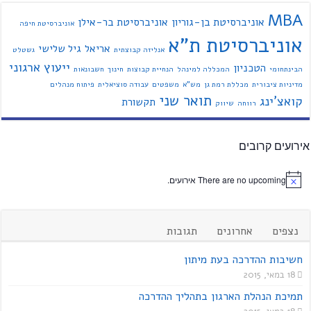
MBA
אוניברסיטת בן-גוריון
אוניברסיטת בר-אילן
אוניברסיטת חיפה
אוניברסיטת ת"א
אריאל
גיל שלישי
אנליזה קבוצתית
גשטלט
ייעוץ ארגוני
הטכניון
הבינתחומי
המכללה למינהל
הנחיית קבוצות
חינוך
חשבונאות
מדיניות ציבורית
מכללת רמת גן
מש"א
משפטים
עבודה סוציאלית
פיתוח מנהלים
תואר שני
קואצ'ינג
תקשורת
רווחה
שיווק
אירועים קרובים
There are no upcoming אירועים.
נצפים
אחרונים
תגובות
חשיבות ההדרכה בעת מיתון
18 במאי, 2015
תמיכת הנהלת הארגון בתהליך ההדרכה