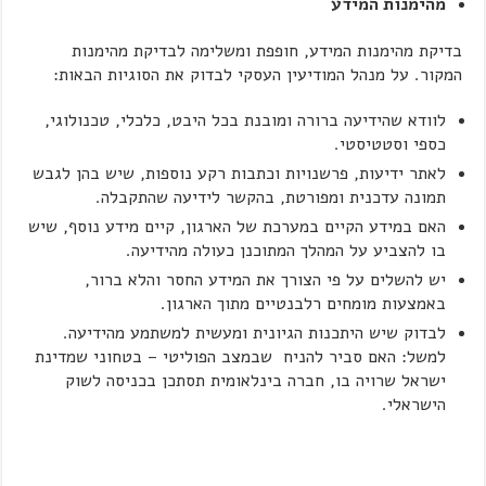
מהימנות המידע
בדיקת מהימנות המידע, חופפת ומשלימה לבדיקת מהימנות
המקור. על מנהל המודיעין העסקי לבדוק את הסוגיות הבאות:
לוודא שהידיעה ברורה ומובנת בכל היבט, כלכלי, טכנולוגי,
כספי וסטטיסטי.
לאתר ידיעות, פרשנויות וכתבות רקע נוספות, שיש בהן לגבש
תמונה עדכנית ומפורטת, בהקשר לידיעה שהתקבלה.
האם במידע הקיים במערכת של הארגון, קיים מידע נוסף, שיש
בו להצביע על המהלך המתוכנן כעולה מהידיעה.
יש להשלים על פי הצורך את המידע החסר והלא ברור,
באמצעות מומחים רלבנטיים מתוך הארגון.
לבדוק שיש היתכנות הגיונית ומעשית למשתמע מהידיעה.
למשל: האם סביר להניח שבמצב הפוליטי – בטחוני שמדינת
ישראל שרויה בו, חברה בינלאומית תסתכן בכניסה לשוק
הישראלי.