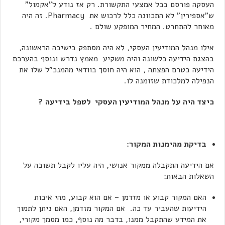
העסקה פורסם בכל אמצעי התקשורת. רק אז נודע ל"אקמול"
ש"אספירין" לא התכוונה כלל לרכוש את Pharmacy. זה היה
מאוחר להתחרט. המחיר המופקע שולם .
אילו מנהל המודיעין העסקי, לא היה מסתפק בישיבה הראשונה,
בהצגת הידיעה כלשונה והיה משקיע מאמץ נדרש ונוסף בהערכת
הידיעה בטרם הפצתה , הוא היה חוסך בוודאי מהמנכ"ל שלו את
הנפילה למלכודת שזומנה לו.
כיצד היה על מנהל המודיעין העסקי לטפל בידיעה ?
בדיקת מהימנות המקור:
אם הידיעה התקבלה ממקור אנושי, היה עליו לקבל תשובה על
השאלות הבאות:
האם המקור קבוע או מזדמן – אם הוא קבוע, מהי איכות
הידיעות שהעביר עד כה. אם המקור מזדמן, האם ניתן לתמוך
את המידע שהתקבל ממנו, בדבר מה נוסף, כמו מסמך מקורי,