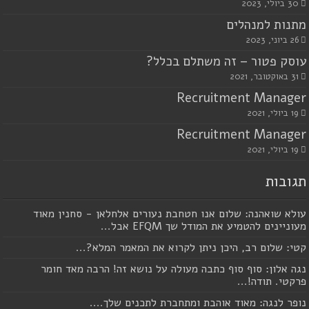
30 ביולי, 2023
מתנות למנהלים
26 ביוני, 2023
עוסק פטור – זה משתלם בכלל?
31 באוקטובר, 2021
Recruitment Manager
19 ביולי, 2021
Recruitment Manager
19 ביולי, 2021
תגובות
עולא שואהנה: שלום אנו חטחבת נעורים אלחלאן - סחנין מאוד
מעוניינים להטמיע את המודל שך EFQM אבל...
קטי: שלום רב, היכן ניתן לקרוא את המאמר המלא?...
נגה אלון: סוף סוף כתבה מעולה על נושא זה! הרבה מאד חומר
פרקטי. תודה!...
נופר לנגה: מאוד אוהבת ומתחברת לתכנים שלך....