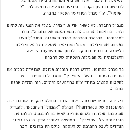
שסימנה זה מכבר את רשת בתי המרקחת, כיעד אסטרטגי
לרכישה ברבעון הקרוב. הידיעה המרעישה הופצה למנכ"ל
"אקמול", ע"י מנהל המודיעין העסקי בחברה.
מנכ"ל החברה, לא נשאר אדיש. " מירי, בטלי את הפגישות להיום
וזמני בדחיפות את ההנהלה המצומצמת של החברה", הורה
למזכירתו. ההנהלה התכנסה בחדר הישיבות. המנכ"ל הציג
בפניהם את הידיעה. מנהל המודיעין העסקי, חזר על הידיעה
כלשונה. הנוכחים התבקשו לבחון את משמעות הידיעה
והשלכותיה על הפעילות העסקית של החברה.
כל מנהל בתחומו, נדרש להכין תוכנית פעולה, שנועדה לבלום את
החדירה המתוכננת של "אספירין". סמנכ"ל הכספים נדרש
להקצות תקציב מיוחד ע"ח פרויקטים קיימים. רוח תזזית אחזה
בחברה.
בישיבה נוספת שכונסה באותו הרכב, הוחלט להקדים את הרכישה
המתוכננת של Pharmacy. הנהלת "אקמול" השתכנעה, להגדיל
את סכום הצעת הרכש המקורית, שיש בה להבנתה, לבלום את
תוכניותיה של "אספירין". חמושים בעורכי הדין, נפגשו נציגי
הצדדים לטכס החתימה על העסקה. כולם היו מרוצים. דבר