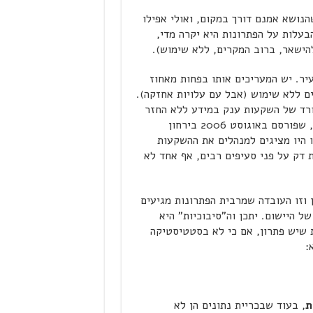
שור האחרון מוכיח שהנושא אמנם דורך במקום, ואולי אפילו
הבעלות על הפתרונות היא יקרה מדי,
הישאר, ברוב המקרים, ללא שימוש).
יר. יש המעריכים אותו בפחות מאחוז
ים ללא שימוש (אבל עם עלויות אחזקה).
ורד של השקעות ענק במידע ללא החזר
, שפורסם באוגוסט 2006 בירחון
היו מציגים למנהלים את ההשקעות
 דק על פני סעיפים רבים, אף אחד לא
מפריע שנתקע בגלגלי ה- data mining? יתכן וזו העובדה שמרבית הפתרונות מגיעים
 היישום. יתכן וה"סיבוכיות" היא
ת שיש פתרון, אם כי לא בסטטיסטיקה
:
ת
, בעוד שבכריית נתונים הן לא