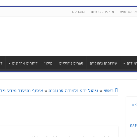
אי השימוש
מדיניות פרטיות
כתבו לנו
מודים
שירותים ניהוליים
ספרים ניהוליים
מילון
דיוורים אחרונים
דר
ראשי
»
ניהול ידע ולמידה ארגונית
»
איסוף ותיעוד מידע ויד
ים
וגה