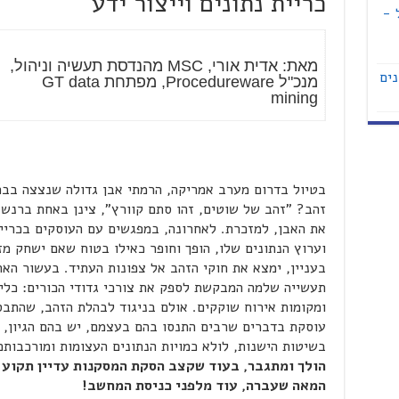
כריית נתונים וייצור ידע
 -
מאת: אדית אורי, MSC מהנדסת תעשיה וניהול,
נים
מנכ"ל Procedureware, מפתחת GT data
mining
בטיול בדרום מערב אמריקה, הרמתי אבן גדולה שנצצה בבר
זהב? "זהב של שוטים, זהו סתם קוורץ", צינן באחת ברנש 
את האבן, למזכרת. לאחרונה, במפגשים עם העוסקים בכריית
וערוץ הנתונים שלו, הופך וחופר כאילו בטוח שאם ישחק מז
בעניין, ימצא את חוקי הזהב אל צפונות העתיד. בעשור הא
תעשייה שלמה המבקשת לספק את צורכי גדודי הכורים: כלים,
ומקומות אירוח שוקקים. אולם בניגוד לבהלת הזהב, שהתבס
עוסקת בדברים שרבים התנסו בהם בעצמם, יש בהם הגיון, 
בשיטות הישנות, לולא כמויות הנתונים העצומות ומורכבותם
הולך ומתגבר, בעוד שקצב הסקת המסקנות עדיין תקוע
המאה שעברה, עוד מלפני כניסת המחשב!