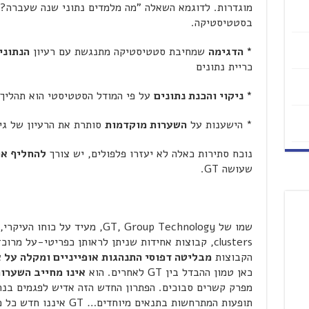
מוגדרות. לדוגמא השאלה "מה מלמדים נתוני שנה שעברה?"
בסטטיסטיקה.
* הדגימה
שמחיבת סטטיסטיקה מתנגשת עם רעיון
הנתוני
כריית נתונים
* ניקוי והכנת נתונים
על פי המודל הסטטיסטי הוא תהליך 
* הישענות על
השערות מוקדמות
סותרת את הרעיון של גי
נוכח סתירות כאלה לא יעזרו פלפולים, יש צורך
להחליף את
שעושה GT.
שמו של GT, Group Technology, מעיד
clusters, קבוצות אחידות שניתן לראותן כפריטי-על מר
הקבוצות
מבליטה דפוסי התנהגות אופייניים ומקלה על 
כאן טמון ההבדל בין GT לאחרים. הוא
אינו מחייב השערו
מפרק קשרים סבוכים. הפתרון החדש הזה אדיש לפגמים בנתו
תופעות המתרחשות בתנאים מי