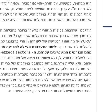
הוא מסתמך, למעשה, על תורת-האינפורמציה שלפיה "ערך נת
לא-חריגים". עקרון החריגים מאפשר לאתר תופעות, אשר ב
ניקוי הנתונים (הניקוי הנהוג במודל הסטטיסטי גורם לבעי
שיתמכו בהנחות הראשוניות, ובמילים אחרות – בעיה לוגית
הורגלנו שהוכחת נכונות תיאוריה כלשהי כרוכה בהצלחת הני
לנו מכך שננבא נכון את כמות התקלות אשר יקרו? מה נרווי
CRM? או מה אחוז הנטישה של לקוחות?! הרי ברצוננו ל
להצליח לנחשם נכון.
ולשם התערבות פעילה למניעה או ל
מהם הגורמים המשפיעים עליהם, ה-
‑effect factors
כלי לשליטה בתפעול, ולא משחק ברולטה של מספרים. דריש
אותם, היא עליית מדרגה ביחס למקובל במודלים של כריית 
תשומת לב בתחילה, עד שקיבלתי תגובה זועמת מפרופסור ל
סיבתיים צריך שהנתונים ייוצרו בסביבה מעבדתית מבוקרת"
המקודש. לא אפרט את השתלשלות מלחמת הישן מול חדש אית
תשמחו לדעת שניתן למצוא גורמים סיבתיים גם בלי מעבדה
המוטבעת בתפעול ובנתונים כמו שהם, ללא התערבות.