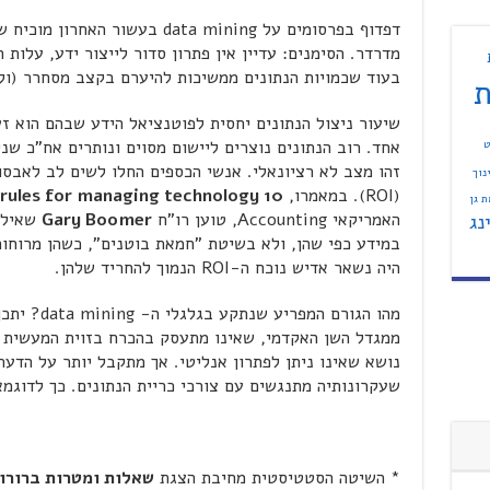
דפדוף בפרסומים על data mining בע
מדרדר. הסימנים: עדיין אין פתרון סדור לייצור ידע, עלות 
בעוד שכמויות הנתונים ממשיכות להיערם בקצב מסחרר (ול
ת
שיעור ניצול הנתונים יחסית לפוטנציאל הידע שבהם הוא זע
ט
אחד. רוב הנתונים נוצרים ליישום מסוים ונותרים אח"כ שנ
זהו מצב לא רציונאלי. אנשי הכספים החלו לשים לב לאבס
נוך
(ROI). במאמרו,
10 rules for managing technology
 גן
האמריקאי Accounting, טוען רו"ח
Gary Boomer
שאילו 
נג
במידע כפי שהן, ולא בשיטת "חמאת בוטנים", כשהן מרוחות
היה נשאר אדיש נוכח ה-ROI הנמוך להחריד שלהן.
מהו הגורם ה
ממגדל השן האקדמי, שאינו מתעסק בהכרח בזוית המעשית של
נושא שאינו ניתן לפתרון אנליטי. אך מתקבל יותר על הדע
שעקרונותיה מתנגשים עם צורכי כריית הנתונים. כך לדוגמא
* השיטה הסטטיסטית מחיבת הצגת
שאלות ומטרות ברורו