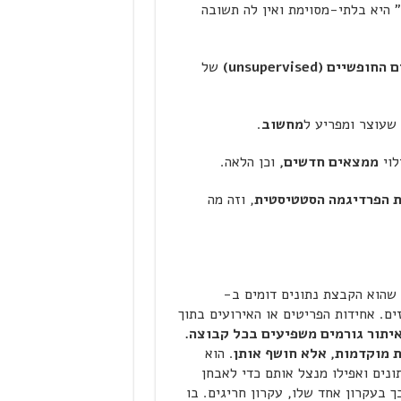
 היא בלתי-מסוימת ואין לה תשובה
ם החופשיים (
unsupervised
)
של
שעוצר ומפריע ל
מחשוב
.
לוי
ממצאים חדשים,
וכן הלאה.
 הפרדיגמה הסטטיסטית
, וזה מה
 על כוחו העיקרי, שהוא הקבצת נתונים דומים ב-
וכזים. אחידות הפריטים או האירועים בתוך
איתור גורמים משפיעים בכל קבוצה.
ת מוקדמות, אלא חושף אותן
. הוא
נים ואפילו מנצל אותם כדי לאבחן
וחדים… GT איננו חדש כל כך בעקרון אחד שלו, עקרון חריגים. בו