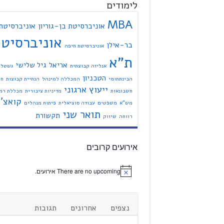
לימודים
MBA
אוניברסיטת בן-גוריון
אוניברסיטת
אוניברסיט
בר-אילן
אוניברסיטת חיפה
ת"א
אריאל
גיל שלישי
אנליזה קבוצתית
גשטל
הטכניון
הבינתחומי
המכללה למינהל
הנחיית קבוצות
חי
ייעוץ ארגוני
חשבונאות
מדיניות ציבורית
מכללת רמת
קואצ'י
מש"א
משפטים
עבודה סוציאלית
פיתוח מנהלים
תואר שני
תקשורת
רווחה
שיווק
אירועים קרובים
There are no upcoming אירועים.
נצפים
אחרונים
תגובות