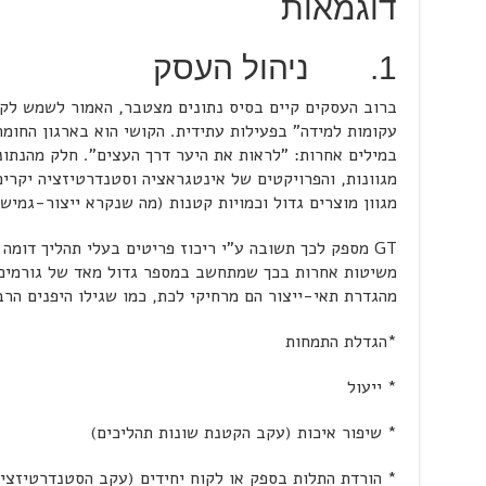
דוגמאות
1. ניהול העסק
ברוב העסקים קיים בסיס נתונים מצטבר, האמור לשמש לק
עקומות למידה" בפעילות עתידית. הקושי הוא בארגון החומר
במילים אחרות: "לראות את היער דרך העצים". חלק מהנתוני
מגוונות, והפרויקטים של אינטגראציה וסטנדרטיזציה יקרים
מגוון מוצרים גדול וכמויות קטנות (מה שנקרא ייצור-גמיש)
GT מספק לכך תשובה ע"י ריכוז פריטים בעלי תהליך דומה 
משיטות אחרות בכך שמתחשב במספר גדול מאד של גורמים 
מהגדרת תאי-ייצור הם מרחיקי לכת, כמו שגילו היפנים הרב
*הגדלת התמחות
* ייעול
* שיפור איכות (עקב הקטנת שונות תהליכים)
* הורדת התלות בספק או לקוח יחידים (עקב הסטנדרטיזציה