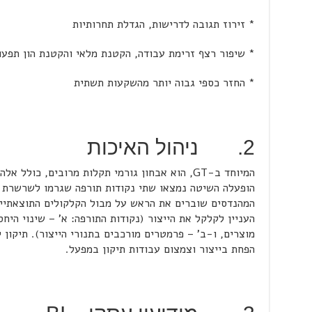
* זירוז תגובה לדרישות, הגדלת תחרותיות
* שיפור רצף זרימת עבודה, הקטנת מלאי והקטנת הון תפע
* החזר כספי גבוה יותר מהשקעות תשתית
2. ניהול האיכות
המיוחד ב-GT, הוא אבחון גורמי תקלות מרובים, כו
הופעלה השיטה נמצאו שתי נקודות תורפה שגרמו לשרשרת א
המהנדסים שוברים את הראש על מבול הקלקולים התוצאתיים
העניין לקלקל את הייצור (נקודות התורפה: א' – שינוי היח
מוצרים, ו-ב' – פרמטרים מורכבים בתנורי הייצור). תיקון 
הפחת בייצור וצמצום עבודות תיקון במפעל.