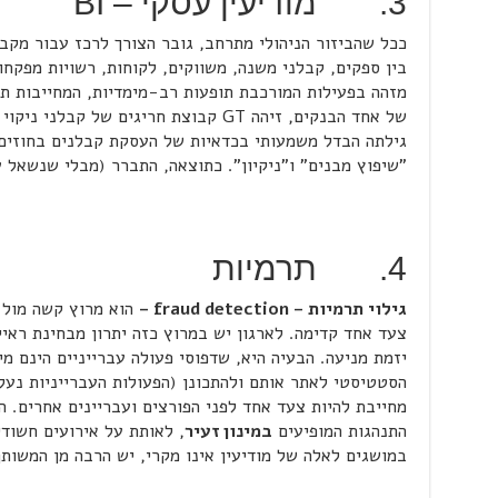
3. מודיעין עסקי – BI
ככל שהביזור הניהולי מתרחב, גובר הצורך לרכז עבור מק
מזהה בפעילות המורכבת תופעות רב-מימדיות, המחייבות תש
של אחד הבנקים, זיהה GT קבוצת חריגים של 
גילתה הבדל משמעותי בכדאיות של העסקת קבלנים בחוזים 
"שיפוץ מבנים" ו"ניקיון". כתוצאה, התברר (מבלי שנשאל ע
4. תרמיות
גילוי תרמיות –
fraud detection
–
הוא מרוץ קשה מול 
צעד אחד קדימה. לארגון יש במרוץ כזה יתרון מבחינת ראי
יזמת מניעה. הבעיה היא, שדפוסי פעולה עברייניים הינם מ
הסטטיסטי לאתר אותם ולהתכונן (הפעולות העברייניות נעל
התנהגות המופיעים
במינון זעיר
, לאותת על אירועים חשוד
במושגים לאלה של מודיעין אינו מקרי, יש הרבה מן המשותף