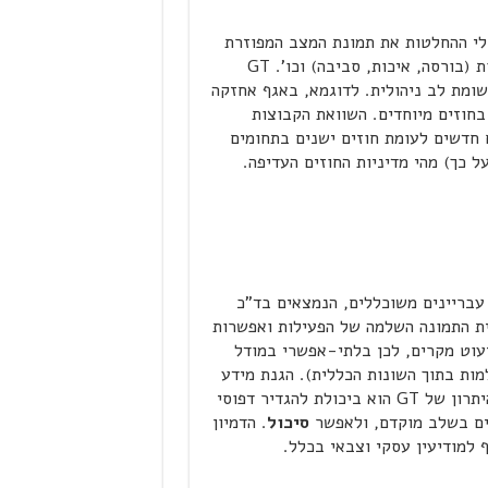
בלי ההחלטות את תמונת המצב המפוזרת
בין ספקים, קבלני משנה, משווקים, לקוחות, רשויות מפקחות (בורסה, איכות, סביבה) וכו'. GT
ומת לב ניהולית. לדוגמא, באגף אחזקה
קבלני ניקוי בחוזים מיוחדים. השוואת הקבוצות
חדשים לעומת חוזים ישנים בתחומים
ל כך) מהי מדיניות החוזים העדיפה.
עבריינים משוכללים, הנמצאים בד"כ
ית התמונה השלמה של הפעילות ואפשרות
יעוט מקרים, לכן בלתי-אפשרי במודל
מות בתוך השונות הכללית). הגנת מידע
מחייבת להיות צעד אחד לפני הפורצים ועבריינים אחרים. היתרון של GT הוא ביכולת להגדיר דפוסי
ים בשלב מוקדם, ולאפשר
סיכול
. הדמיון
 למודיעין עסקי וצבאי בכלל.