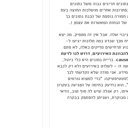
ונים חריגים גבוה משל נתונים
פתרונות אחרים מושלכות החוצה בעת
ה חמורה נוספת של הכנת נתונים כך
 של הנחות המאשרות את עצמן ).
בוי שלה. אבל אין זה מספיק. מה יצא
ח מכך שנדע כמה תלונות יגיעו ל-
מנוע תרחישים מזיקים כאלה, לא סתם
הכוונת האירועים, דרוש לנו לדעת
cause
. כריית נתונים היא כלי ניהול,
ה זו – לשלוט באירועים ולא רק לנבא
מידע. אני מודה שלא הקדשתי לכך
סטטיסטיקה: "כדי למצוא גורמים
, הוא נזדעק בחימה על הפגיעה בעקרון
ו, רק אגלה שיש לה סוף טוב, וודאי
 מבוקרת, ושניתן להסתפק בבקרה