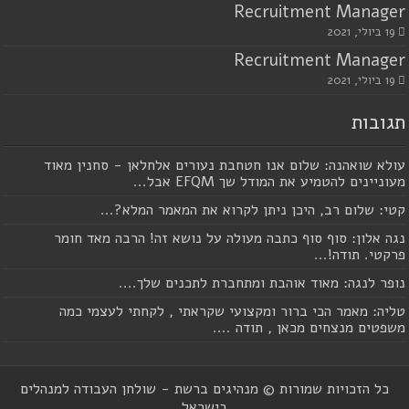
Recruitment Manager
19 ביולי, 2021
Recruitment Manager
19 ביולי, 2021
תגובות
עולא שואהנה: שלום אנו חטחבת נעורים אלחלאן - סחנין מאוד
מעוניינים להטמיע את המודל שך EFQM אבל...
קטי: שלום רב, היכן ניתן לקרוא את המאמר המלא?...
נגה אלון: סוף סוף כתבה מעולה על נושא זה! הרבה מאד חומר
פרקטי. תודה!...
נופר לנגה: מאוד אוהבת ומתחברת לתכנים שלך....
טליה: מאמר הכי ברור ומקצועי שקראתי , לקחתי לעצמי כמה
משפטים מנצחים מכאן , תודה ....
כל הזכויות שמורות © מנהיגים ברשת - שולחן העבודה למנהלים
בישראל