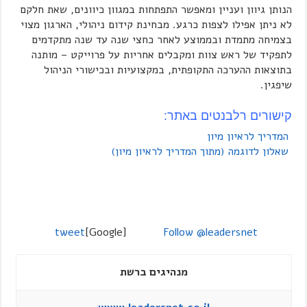
הנותן גיוון ועניין ומאפשר התפתחות במגוון כיוונים, שאת חלקם
לא ניתן אפילו לצפות כרגע. מבחינת קידום ניהולי, הארגון מצוי
בצמיחה מתמדת ובממוצע לאחר כחצי שנה עד שנה מתקדמים
לתפקיד של ראש צוות ומקבלים אחריות על פרוייקט – מותנה
בתוצאות ההערכה התקופתית, במקצועיות ובכישורי הניהול
שיפגין.
קישורים רלבנטים באתר:
המדריך לראיון מיון
שאלון לדוגמה (מתוך המדריך לראיון מיון)
tweet
[Google]
Follow @leadersnet
מנהיגים ברשת