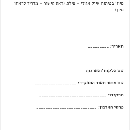
מיון' בפיתוח אייל אגוזי – פילת (ראה קישור – מדריך לראיון
מיון).
תאריך:
_________
שם הלקוח/הארגון:
______________________
שם מוסר תאור התפקיד
: __________________
תפקידו:
_____________________________
פרטי הארגון
: __________________________