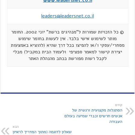
www.leadersnet.co.il
leaders@leadersnet.co.il
© כל הזכויות שמורות ל"מנהיגים ברשת" יוני 2002. החומר
מותר לשימוש אישי בלבד. אין לעשות בחומר שימוש
מסחרי/עסקי ו/או להפיצו בכל דרך שהיא (להוציא באמצעות
יצירת קישור למאמר ספציפי ולעמוד הבית במקביל) מבלי
לקבל רשות מפורשת בכתב מהנהלת האתר
קודם
הסתגלות מקצועית ורגשית של
אנשים חרשים וכבדי שמיעה בעולם
העבודה
הבא
שאלון לדוגמה (מתוך המדריך לראיון