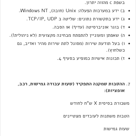
בשפת c מהווה יתרון.
ב) ידע במערכות הפעלה: Unix (חובה), Windows NT.
ג) ידע בתקשורת נתונים: שליטה ב TCP/IP, UDP.
ד) בוגר אוניברסיטה (עדיף) או הסבה.
ה) שאפתן ומעוניין להתפתח מבחינה מקצועית (לא ניהולית!).
ו) בעל תודעת שירות (מסוגל לתת שירות מהיר ואדיב, גם
כשלחוץ).
ז) תכונות אישיות כמופיע בסעיף 4.
ההטבות שמקנה התפקיד (שעות עבודה גמישות, רכב,
אופציות):
משכורת בסיסית X ש"ח לחודש
הטבות משתנות לעובדים מצטיינים
שעות גמישות