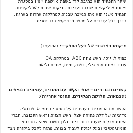
עיקר התפקיד הוא כתיבת קוד בשפת c ושפת Perl במסגרת
פיתוח אפליקציות שונות ועריכת בדיקות איכות לאפליקציות.
תפקיד משני הוא מתן תמיכה טכנית למחלקות אחרות בארגון.
בדרך כלל עובדים על מספר פרוייקטים בו זמנית.
מיקומו הארגוני של בעל התפקיד
: (המועמד)
כפוף ל: יוסי, ראש צוות ABC במחלקת QA
עובד בצוות עם: גילי, דפנה, חיים, אורית וליאת
קשרים חברתיים – אופי הקשר עם ממונים, עמיתים וכפיפים
(עצמאות, חלוקת תפקידים, תחומי אחריות):
הקשר עם הממונים והעמיתים על בסיס יומיומי א-פורמלי.
מדיניות של דלת פתוחה אצל ראש הצוות וראש הקבוצה. חברי
הצוות מבלים שעות רבות ביחד ולכן חשוב שיהיה חברותי
קומוניקטיבי ובעל יכולת לעבוד בצוות, פתוח לקבל ביקורת מצד