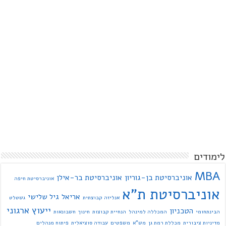
לימודים
MBA
אוניברסיטת בן-גוריון
אוניברסיטת בר-אילן
אוניברסיטת חיפה
אוניברסיטת ת"א
אריאל
גיל שלישי
אנליזה קבוצתית
גשטלט
ייעוץ ארגוני
הטכניון
הבינתחומי
המכללה למינהל
הנחיית קבוצות
חינוך
חשבונאות
מדיניות ציבורית
מכללת רמת גן
מש"א
משפטים
עבודה סוציאלית
פיתוח מנהלים