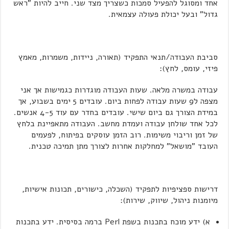
אחד ומסוגל להפעיל סמכות כשצריך מצד שני. חייב להיות "ראש
גדול" ובעל יכולת פעולה עצמאית.
סביבת העבודה/תנאי התפקיד (תאורה, ניידות, משמרות, מאמץ
פיזי, עומס, לחץ):
עבודה במשרה מלאה. שעות העבודה מוגדרות כגמישות אך אני
מצפה ל9 שעות עבודה לפחות ביום. עובדים 5 ימים בשבוע, אך
במידת הצורך גם ביום שישי. עובדים בחדר עם עוד 4-5 אנשים.
לכל אחד שולחן עבודה ועמדת מחשב. העבודה מתאפיינת בלחץ
של זמן וריבוי משימות. רוב הזמן עוסקים בפיתוח, לפעמים
העובד "מושאל" למחלקות אחרות לצורך מתן תמיכה טכנית.
דרישות ספציפיות לתפקיד (השכלה, כישורים, תכונות אישיות,
מיומנות ניהול, שיווק, שירות):
א) ידע מוכח בתכנות בשפת Perl ברמה בסיסית. ידע בתכנות