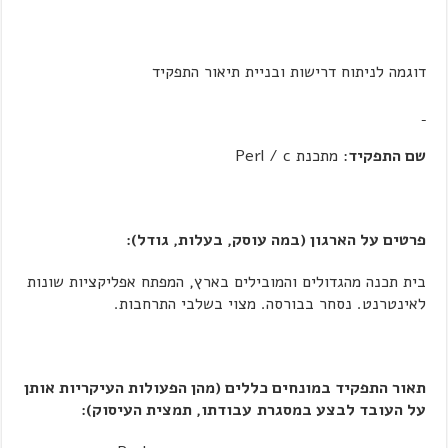
דוגמה לניתוח דרישות ובניית תיאור התפקיד
שם התפקיד
: מתכנת Perl / c
פרטים על הארגון (במה עוסק, בעלות, גודל):
בית תכנה מהגדולים והמובילים בארץ, המפתח אפליקציות שונות
לאינטרנט. נסחר בבורסה. מצוי בשלבי התרחבות.
תאור התפקיד במונחים כללים (מהן הפעולות העיקריות אותן
על העובד לבצע במסגרת
עבודתו, תמצית העיסוק):