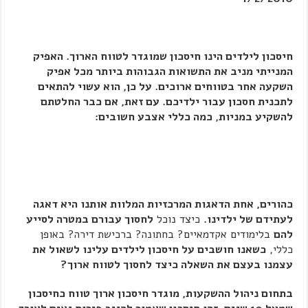
חיסכון לילדים הינו חיסכון שמוגדר לטווח הארוך. האפיק
המנייתי מניב את התשואות הגבוהות ביותר מכל אפיק
השקעה אחר בטווחים ארוכים. על כן, הוא עשוי להתאים
לתכנית חסכון עבור ילדיכם. עם זאת, אם כבר החלטתם
להשקיע במניות, כמה כללי אצבע חשובים:
כהורים, אחת הדאגות המרכזיות המלוות אותנו היא דאגה
לעתידם של ילדינו.
כיצד נוכל
לחסוך עבורם במטרה לסייע
להם
בלימודים אקדמאיים? בחתונה? ברכישת דירה? באופן
כללי,
כשאנו חושבים על חיסכון לילדים עלינו לשאול את
עצמנו בעצם את השאלה כיצד לחסוך לטווח ארוך
?
בתחום ניהול ההשקעות, מוגדר חיסכון ארוך טווח כחיסכון