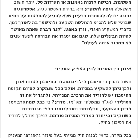
השקעות, רכישת קרנות נאמנות או תעודות סל.
יותר חשוב
מהשאלה
איפה להשקיע
היא בחירת האסטרטגיה.
אסטרטגיה
נכונה יכולה להסתכם ברעיון שלא להגיע להחלטות על בסיס
שבועי אלא להגיע להחלטת השקעה ולהישאר בה לאורך זמן.
כדברי המשקיע האגדי,
וורן באפט: "קנה חברה שאתה מאושר
להיות הבעלים שלה, שגם אם יסגרו את הבורסה לעשר שנים
לא תמכור אותה לעולם".
איזון בין המניות לבין האפיק הסולידי
חשוב להבין כי
חיסכון לילדים מוגדר כחיסכון לטווח ארוך
ולכן ניתן להשקיע במניות. אולם ככל שנתקרב לסיום תקופת
החיסכון יש להוריד את הרכיב המנייתי, ולהגדיל את זה
הסולידי
(אג"ח ממשלתי ומק"מ).
מדוע?
כי
ככל שמתקרב זמן
פדיון ההשקעה, סבלנותנו וסובלנותנו כלפי תנודתיות
השווקים ובייחוד במדדי המניות פוחתת.
לפיכך מומלץ להוריד
את הסיכון בתיק.
בכל מקרה, כדאי לבנות תיק מנייתי בעל פיזור גיאוגרפי המעניק