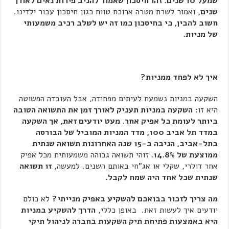
שמעל 10 שנים. זהו חיסכון שאמור להניב פירות נאים לאורך
שנים,
ואמור לשרת מטרה ארוכת טווח כגון חיסכון עבור ילדינו.
חשוב להבין, כי בחיסכון כמו זה יש לשלב רכיב משמעותי
של מניות
.
איך לא לפחד ממניות
?
השקעה במניות נשמעת לעיתים מפחידה, אבל העובדה הפשוטה
היא זו:
השקעה במניות תעניק לאורך זמן את התשואה הטובה
ביותר לעומת כל אפיק אחר. מעט יודעים זאת, אך השקעה
במדד תל אביב 100, מדד המניות המוביל של הבורסה
בתל-אביב, הניבה ב-15 שנה האחרונות תשואה שנתית
ממוצעת של 14.8%.
זוהי תשואה גבוהה משמעותית מכל אפיק
אחר דולרי, שקלי או אג"חי באותם השנים. למעשה,
זו תשואה
שנתית שכל אחד היה שמח לקבל.
מה צריך לזכור בבואכם להשקיע באפיק מנייתי?
לא כולם
יודעים איך לעשות זאת. באופן כללי,
הדרך להשקיע במניות
היא באמצעות פתיחת תיק השקעות בחברה לניהול תיקי