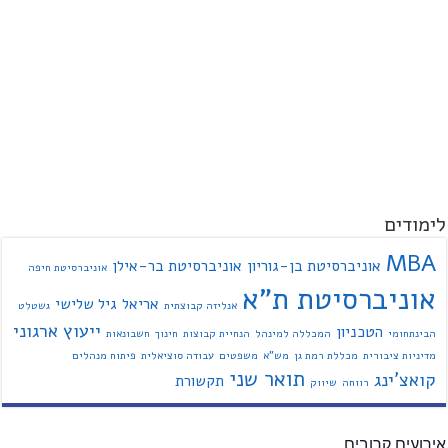
לימודים
MBA
אוניברסיטת בן-גוריון
אוניברסיטת בר-אילן
אוניברסיטת חיפה
אוניברסיטת ת"א
אריאל
גיל שלישי
אנליזה קבוצתית
גשטלט
ייעוץ ארגוני
הטכניון
הבינתחומי
המכללה למינהל
הנחיית קבוצות
חינוך
חשבונאות
מדיניות ציבורית
מכללת רמת גן
מש"א
משפטים
עבודה סוציאלית
פיתוח מנהלים
תואר שני
קואצ'ינג
תקשורת
רווחה
שיווק
אירועים קרובים