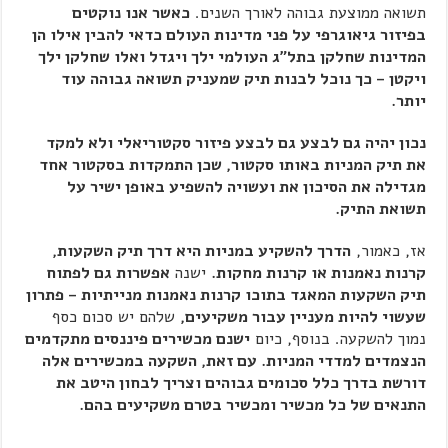
תשואה ממוצעת גבוהה לאורך השנים.
כאשר אנו נוקטים
בפיזור גיאוגרפי על פני מדינות העולם כדאי להבין אילו הן
המדינות שחלקן בתל"ג העולמי ילך ויגדל ואלו שחלקן ילך
ויקטן – כך נוכל לבנות תיק שמעניק תשואה גבוהה עוד
יותר.
נכון יהיה גם לבצע גם לבצע פיזור סקטוריאלי ולא למקד
את תיק המניות באותו סקטור, שכן התמקדות בסקטור אחד
מגדילה את הסיכון את ועשויה להשפיע באופן ישיר על
תשואת התיק
.
אז, כאמור,
הדרך להשקיע במניות היא דרך תיק השקעות,
קרנות נאמנות או קרנות מחקות.
ישנה
אפשרות גם לפתוח
תיק השקעות המאגד בתוכו קרנות נאמנות מנייתיות – פתרון
שעשוי להיות מעניין עבור משקיעים,
שלהם יש סכום כסף
נמוך להשקעה. בנוסף, כיום
ישנם מכשירים פיננסים מתקדמים
הנצמדים למדדי המניות. עם זאת, השקעה במכשירים אלה
דורשת בדרך כלל סכומים גבוהים וצריך לבחון היטב את
התנאים של כל מכשיר ומכשיר בטרם משקיעים בהם
.