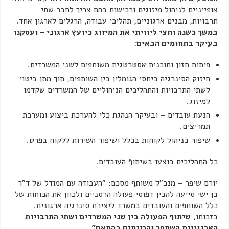
אופייניים לניהול מיזוגים ורכישות בהם צריך לחבר שתי
תרבויות, מבנים ארגוניים, תהליכי עבודה, הרגלים לארגון אחד.
במשך כשנה וחצי ליוויתי את המיזוג כיועץ ארגוני – ועסקנו
בעיקר בתחומים הבאים:
פיתוח חזון ותוכנית אסטרטגית משותפים לשני המשרדים.
חיזוק הסינרגיה ביחסי הגומלין בין השותפים, תוך מתן ביטוי
לשתי התרבויות והתהליכים הניהוליים של המשרדים שקדמו
למיזוג.
הנעת עובדים – ובעיקר הנהגת כלי להערכת ביצוע ומערכת
תמריצים.
שיפור בניהול לקוחות בכלל ושיפור השירות ללקוח בפרט.
כל התהליכים בוצעו בשיתוף העובדים.
יורם שיפר – מנכ"ל משותף מסכם: "העבודה עם המודל של ד"ר
בן ישי סייעה להבין דפוסי פעולה הרסניים ולכוון את הכוחות של
כלל השותפים והעובדים במשרד ליצירת סינרגיה ארגונית.
בזכותו,
שיתוף הפעולה בין שני המשרדים ושתי התרבויות
הארגוניות השתפר והרווחים בהתאם".