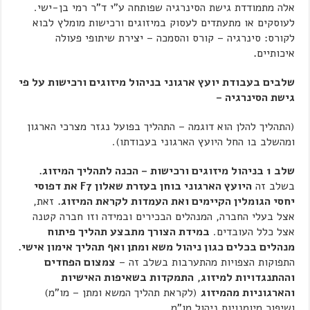
אלה מתמודדת גישת הסינרגיה שפותחה ע"י ד"ר רמי בן-ישי.
לעוסקים או מתעתדים לעסוק במיזוגים ורכישות מומלץ לבוא
לקורס: סינרגיה – קורס והסמכה – יצירת שיתופי פעולה
איכותיים
.
שלבים בעבודת יועץ ארגוני בניהול מיזוגים ורכישות על פי
גישת הסינרגיה –
(התהליך להלן הוא דוגמה – התהליך בפועל נגזר מצרכי הארגון
ומהשלב בו החל היועץ הארגוני בעבודתו).
שלב 1
בניהול מיזוגים ורכישות – הכנה לתהליך המיזוג.
בשלב זה
היועץ הארגוני בוחן בעזרת שאלון
F
7 את דפוסי
יחסי הגומלין הקיימים ואת העמדות לקראת המיזוג.
זאת,
אצל בעלי החברה, המנהלים הבכירים ובמידה וזו חברה קטנה
אצל כלל העובדים.
במידת הצורך מתבצע תהליך פיתוח
מנהלים בכלים כגון ניהול משא ומתן ואף תהליך אימון אישי.
התפוקות הצפויות מהתערבות בשלב זה –
צמצום הפחדים
וההתנגדויות למיזוג,
התמקדות בשאיפות האישיות
והארגוניות מהמיזוג
(לקראת תהליך המשא ומתן – מו"מ)
ושיפור מיומנויות ניהול מו"מ.