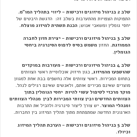
שלב 2 בניהול מיזוגים ורכישות – ליווי בתהליך המו"מ.
התפוקות הצפויות מהתערבות בשלב זה: הדגשת היבטים של
יחסי גומלין ומשאבי אנוש;
הכנת תשתית למיזוג מוצלח.
שלב 3 בניהול מיזוגים ורכישות – יצירת חזון לחברה
הממוזגת.
החזון
משמש בסיס
לדפוס הסינרגיה ביחסי
הגומלין.
שלב 4 בניהול מיזוגים ורכישות – מעורבות במוקדים
שהושפעו מהמיזוג,
כגון חיזוק אוכלוסיית ראשי הצוותים
בתחום המכירות. ראשי צוותים אלה נחשפים בבת אחת למגוון
מוצרים שאינם מכירים אותם, ולאנשים שאינם רגילים לנהל.
מוקד מרכזי לטיפול עשוי להיות יחסי הגומלין בתוך
הצוותים החדשים ובין צוותי המכירות לבין מנהלי הצוותים
ומנהלי המוצר.
יש צורך ליצור סינרגיה ולהכיל את התרבות
הארגונית החדשה שמתפתחת מתוך תהליך המיזוג בין החברות.
שלב 5 בניהול מיזוגים ורכישות – הערכת תהליך המיזוג
וכיולו.