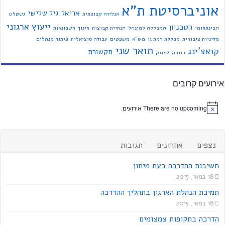
אוניברסיטת ת"א
אריאל
גיל שלישי
אנליזה קבוצתית
גשטלט
ייעוץ ארגוני
הטכניון
הבינתחומי
המכללה למינהל
הנחיית קבוצות
חינוך
חשבונאות
מדיניות ציבורית
מכללת רמת גן
מש"א
משפטים
עבודה סוציאלית
פיתוח מנהלים
תואר שני
קואצ'ינג
תקשורת
רווחה
שיווק
אירועים קרובים
There are no upcoming אירועים.
נצפים
אחרונים
תגובות
חשיבות ההדרכה בעת מיתון
18 במאי, 2015
תמיכת הנהלת הארגון בתהליך ההדרכה
18 במאי, 2015
הדרכה בתקופות צמצומים