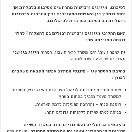
לסיכום: מיזוגים ורכישות מתרחשים מסיבות כלכליות אך
יחסי גומלין בין האנשים המעורבים ובין התרבות ארגוניות
ניהוליות הם הסיבה המרכזית לכישלונם.
האם תהליכי מיזוגים ורכישות יכולים גם להצליח? להלן
דוגמה המוכיחה שכן.
זיו שיפר ושות' הינו משרד רואי חשבון, המהוה
מיזוג בין שני
משרדים
שבוצע בשנת 2006.
בהיבט האסטרטגי – פיננסי המיזוג אפשר הקצאת משאבים
לצורך:
פיתוח תוכנות ייחודיות לניהול חשבונות באינטרנט, המקנות
למשרד מעמד מוביל בתחום בארץ.
הוספת סניף – והרחבת הפעילות לרמה הארצית.
כניסה למתן שירות ללקוחות גדולים יותר.
בהיבטים הניהוליים והארגוניים חווה המשרד קשיים
הנובעים הן מהמיזוג עצמו והן מהצמיחה המהירה.
קשיים אלה