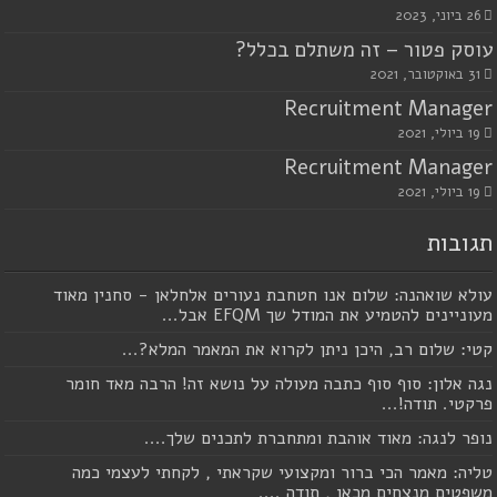
26 ביוני, 2023
עוסק פטור – זה משתלם בכלל?
31 באוקטובר, 2021
Recruitment Manager
19 ביולי, 2021
Recruitment Manager
19 ביולי, 2021
תגובות
עולא שואהנה: שלום אנו חטחבת נעורים אלחלאן - סחנין מאוד
מעוניינים להטמיע את המודל שך EFQM אבל...
קטי: שלום רב, היכן ניתן לקרוא את המאמר המלא?...
נגה אלון: סוף סוף כתבה מעולה על נושא זה! הרבה מאד חומר
פרקטי. תודה!...
נופר לנגה: מאוד אוהבת ומתחברת לתכנים שלך....
טליה: מאמר הכי ברור ומקצועי שקראתי , לקחתי לעצמי כמה
משפטים מנצחים מכאן , תודה ....