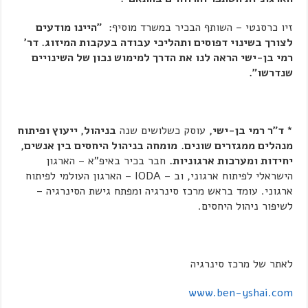
זיו כרסנטי – השותף הבכיר במשרד מוסיף:
"היינו מודעים
לצורך בשינוי דפוסים ותהליכי עבודה בעקבות המיזוג. דר'
רמי בן-ישי הראה לנו את הדרך למימוש נכון של השינויים
שנדרשו".
* ד"ר רמי בן-ישי,
עוסק כשלושים שנה
בניהול, ייעוץ ופיתוח
מנהלים ממגזרים שונים.
מומחה בניהול היחסים בין אנשים,
יחידות ומערכות ארגוניות.
חבר בכיר באיפ"א – הארגון
הישראלי לפיתוח ארגוני, וב – IODA – הארגון העולמי לפיתוח
ארגוני. עומד בראש מרכז סינרגיה ומפתח גישת הסינרגיה –
לשיפור ניהול היחסים.
לאתר של מרכז סינרגיה
www.ben-yshai.com