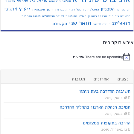
אריאל
גיל שלישי
אנליזה קבוצתית
גשטלט
ייעוץ ארגוני
הטכניון
הבינתחומי
המכללה למינהל
הנחיית קבוצות
חינוך
חשבונאות
מדיניות ציבורית
מכללת רמת גן
מש"א
משפטים
עבודה סוציאלית
פיתוח מנהלים
תואר שני
קואצ'ינג
תקשורת
רווחה
שיווק
אירועים קרובים
There are no upcoming אירועים.
נצפים
אחרונים
תגובות
חשיבות ההדרכה בעת מיתון
18 במאי, 2015
תמיכת הנהלת הארגון בתהליך ההדרכה
18 במאי, 2015
הדרכה בתקופות צמצומים
12 באפריל, 2015