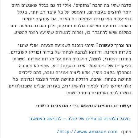
סדנה שהיו בה הרבה 'צחוקים'. אולי זה גם בגלל שאנשים היום
יותר לחוצים בעבודתם, והעומס על כל עובד רב יותר, בגלל
התייעלות הארגונים וצמצום כח האדם. הם עסוקים יומיום
בהתמודדות עם מציאות הולכת וחונקת, ולכן הסדנה נתפסת יותר
כמקום שיש להתבדר בו, ופחות למטרות שהיועץ רוצה להשיג.
מה צריך לעשות
? הייתי מוכנה לשמועה הצעות. אולי שינוי
מטרות הסדנה, ודווקא לנתבה לכיוון של בידור ופורקן לעובדים.
בחינוך היסודי, למשל, חושבים היום על מטרות אחרות. מטרתו
העיקרית של בית הספר אינה להקנות ידע, שממילא מתרבה
ומתחלף בקצב מהיר, אלא ליצור אווירה טובה, לתת לילדים
תחושת בטחון, אהבה, הגדלת תחושת הערך העצמי וכדומה. כל
אלה יסייעו לילד ללמוד ולהשיג ידע, בעזרת הכלים הטכנולוגיים
המשוכללים העומדים היום לרשותו.
קישורים נוספים שנמצאו בידי מנהיגים ברשת:
מעגל הלמידה הניסויית של קולב – לרכישה באמאזון
מתוך:
http://www.amazon.com/