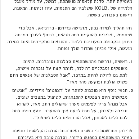
מעמיקה יותר. סדנה קלאסית מושתתת, למשל, על מודל מעגל
הלמידה של ,KOLB ששלביו הם התנסות, עיון וניתוח, המשגה,
ויישום בעבודה, בשטח.
זהו תהליך למידה נכון, מדגישה פרידמן-ברזניאק, אבל כדי
שיתממש, צריכים להתקיים כמה תנאים, בנוסף לצורך במנחה
מיומן ובקבוצה המעונינת ללמוד. והתנאים מתקיימים היום במידה
מועטה, אולי מכיוון שהדור הולך ופוחת.
ראשית, נדרשת מהמשתתפים סבלנות וסובלנות. להיות
מאופקים וסבלניים זה לזה, לוותר קצת על נוכחות אישית,
לתת גם לזולת להיות במרכז, "אבל הסבלנות של אנשים היום
פשוט הולכת ופוקעת מהר מאד".
תנאי נוסף הוא מוכנות לוותר על 'רצפטים' מיידיים. "אנשים
מבקשים היום רצפטים להתנהגות, לטיפול במצבים שונים,
אבל מנהל צריך לפעמים מערך שיקולים רחב מאד, לקרוא
סביבה ולאבחן, על מנת לדעת איך להתערב. יועץ רוצה לתת
להם כלים לאבחון, אבל הם רוצים כלים לטיפול".
פרידמן מתרשמת כי בשנים האחרונות הסדנה הקלאסית נתפסת
בעיני המשתתפים כמפגש בידורי, וסדנה טובה היא בעיניהם