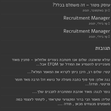
עוסק פטור – זה משתלם בכלל?
31 באוקטובר, 2021
Recruitment Manager
19 ביולי, 2021
Recruitment Manager
19 ביולי, 2021
תגובות
עולא שואהנה: שלום אנו חטחבת נעורים אלחלאן - סחנין מאוד
מעוניינים להטמיע את המודל שך EFQM אבל...
קטי: שלום רב, היכן ניתן לקרוא את המאמר המלא?...
נגה אלון: סוף סוף כתבה מעולה על נושא זה! הרבה מאד חומר
פרקטי. תודה!...
נופר לנגה: מאוד אוהבת ומתחברת לתכנים שלך....
טליה: מאמר הכי ברור ומקצועי שקראתי , לקחתי לעצמי כמה
משפטים מנצחים מכאן , תודה ....