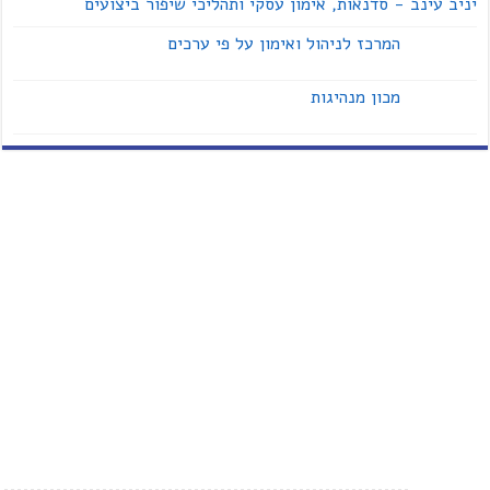
יניב עינב - סדנאות, אימון עסקי ותהליכי שיפור ביצועים
המרכז לניהול ואימון על פי ערכים
מכון מנהיגות