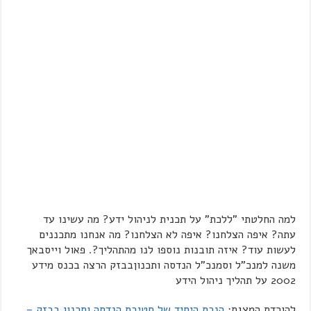
למה החלטתי "ללכת" על תכנית לניהול ידע? מה עשינו עד
עתה? איפה הצלחנו? איפה לא הצלחנו? מה אנחנו מתכננים
לעשות עוד? איזה תובנות נוספו לנו מהתהליך?. פאול וייסבאך
משנה למנכ"ל וסמנכ"ל הנדסה ותכנוןבבזק הרצה בכנס מידע
2002 על תהליך ניהול הידע
להורדת המצגת:
הנכס היחיד של חטיבת הנדסה ותכנון בבזק –