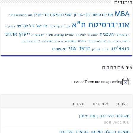
לימודים
MBA
אוניברסיטת בן-גוריון
אוניברסיטת בר-אילן
אוניברסיטת חיפה
אוניברסיטת ת"א
אריאל
גיל שלישי
אנליזה קבוצתית
גשטלט
ייעוץ ארגוני
הטכניון
הבינתחומי
המכללה למינהל
הנחיית קבוצות
חינוך
חשבונאות
מדיניות ציבורית
מכללת רמת גן
מש"א
משפטים
עבודה סוציאלית
פיתוח מנהלים
תואר שני
קואצ'ינג
תקשורת
רווחה
שיווק
אירועים קרובים
There are no upcoming אירועים.
נצפים
אחרונים
תגובות
חשיבות ההדרכה בעת מיתון
18 במאי, 2015
תמיכת הנהלת הארגון בתהליך ההדרכה