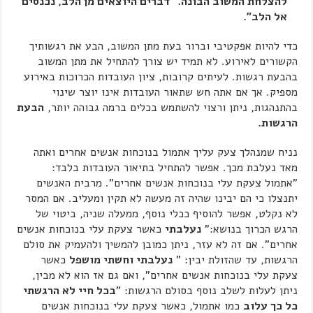
להצלחת המשוב הבונה. "דברים היוצאים מן הלב, נכנסים
אל הלב".
כדי להיות אפקטיבי וברור בעת מתן המשוב, הבע את רגשותיך
הקשורים לאירוע. לא תמיד יש צורך להתחיל את מתן המשוב
בהבעת רגשות. לעיתים קרובות, ציון העובדות הכרוכות באירוע
מספיק. אך אם אתה חש שתאור העובדות אינו יוצר שינוי
בהתנהגות, ניתן ורצוי להשתמש בכלים ברמה גבוהה יותר,
הבעת
הרגשות.
נניח שמנהלך צעק עליך אתמול בנוכחות אנשים אחרים ואתה
מאד נעלבת מכך. אפשר להתחיל בתיאור העובדות בלבד:
"אתמול צעקת עלי בנוכחות אנשים אחרים". מרבית האנשים
יתנצלו כי הם יבינו שהיה זה מעשה לא תקין ומעליב. אם המסר
לא נקלט, אפשר להוסיף ככלי נוסף, ממעלה שניה, ביטוי של
הרגש הכרוך בנושא:"
נעלבתי
כאשר צעקת עלי בנוכחות אנשים
אחרים". אם זה לא עזר, ניתן כמובן להמשיך ולהעמיק את סולם
הרגשות, עד שהזולת יבין: "
נעלבתי וחשתי מושפל
כאשר
צעקת עלי בנוכחות אנשים אחרים", ואם גם אז הוא לא מבין,
ניתן לעלות לשלב נוסף בסולם הרגשות: "
בכל חיי לא הרגשתי
כל כך עלוב
כמו אתמול, כאשר צעקת עלי בנוכחות אנשים