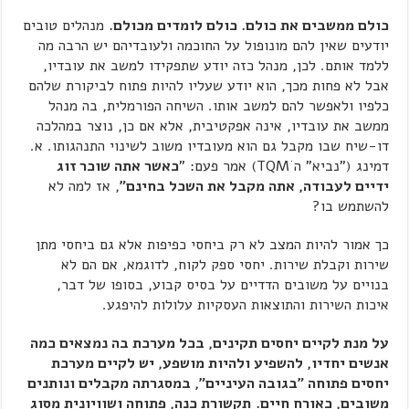
כולם ממשבים את כולם. כולם לומדים מכולם.
מנהלים טובים
יודעים שאין להם מונופול על החוכמה ולעובדיהם יש הרבה מה
ללמד אותם. לכן, מנהל כזה יודע שתפקידו למשב את עובדיו,
אבל לא פחות מכך, הוא יודע שעליו להיות פתוח לביקורת שלהם
כלפיו ולאפשר להם למשב אותו. השיחה הפורמלית, בה מנהל
ממשב את עובדיו, אינה אפקטיבית, אלא אם כן, נוצר במהלכה
דו-שיח שבו מקבל גם הוא מעובדיו משוב לשינוי התנהגותו. א.
דמינג ("נביא" ה TQMׂ) אמר פעם: "
כאשר אתה שוכר זוג
ידיים לעבודה, אתה מקבל את השכל בחינם"
, אז למה לא
להשתמש בו?
כך אמור להיות המצב לא רק ביחסי כפיפות אלא גם ביחסי מתן
שירות וקבלת שירות. יחסי ספק לקוח, לדוגמא, אם הם לא
בנויים על משובים הדדיים על בסיס קבוע, בסופו של דבר,
איכות השירות והתוצאות העסקיות עלולות להיפגע.
על מנת לקיים יחסים תקינים, בכל מערכת בה נמצאים כמה
אנשים יחדיו, להשפיע ולהיות מושפע, יש לקיים מערכת
יחסים פתוחה "בגובה העיניים", במסגרתה מקבלים ונותנים
משובים, כאורח חיים.
תקשורת כנה, פתוחה ושוויונית מסוג