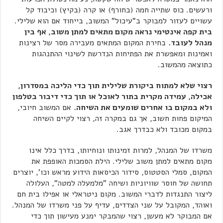
ורעשים. כוס שתייה חמה (בחורף) או קרה (בקיץ) וכיבוד קל
עשויים לעזור למבוקר ב"עיכול" המשוב, בייחוד אם הוא שלילי.
בית קפה אינטימי נראה מקום מתאים למתן משוב, אף בין
מנהל לעובד.
בחירת המקום המתאים מעבירה מסר של רצינות
ואמינות ומאפשרת את הפתיחות הנדרשת לשינוי ההתנהגות
כתוצאה מהמשוב.
רצוי שלא למתוח ביקורת שלילית תוך כדי הליכה במסדרון,
אכילה, עמידה מקרית בתור לאוכל או תוך כדי דיבור בטלפון
ולא במקום בו אחרים שומעים את השיחה.
אם המשוב חיובי,
המיקום פחות חשוב, אך גם במקרה זה, רצוי לקיים השיחה
במקום מכובד ולא כבדרך אגב.
משרדו של המנהל, למרות זמינותו ונוחיותו, בדרך כלל אינו
מקום מתאים למתן משוב שלילי. הילת הסמכות האופפת את
המקום, סמלי הסטטוס, סידור הכיסאות הידוע מראש וכו', יוצרים
תחושה של חוסר שוויוניות ושיחה "מלמעלה למטה", העלולה
ליצור התנגדות לדברי המשוב. מקום ניטראלי או אפילו בית חם
ואוהד, המקובל על שני הצדדים, עדיף על פני משרדו של המנהל.
אם המבוקר לא מעשן, רצוי שהמבקר ימנע מעישון תוך כדי