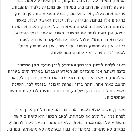
הסיפוק המיידי של התגובה במקום, בזמן האירוע עצמו. נכון
שקשה לדחות את התגובה, במיוחד אם מופנית כלפיך תוקפנות,
או אם אתה נעלב, או גרוע מכך, נפגע בפני ציבור. אך בדיוק
ברגעים אלו נבחנת הבגרות שלך, יכולת האיפוק שלך. כאשר
הרוחות מתלהטות והאנשים בעיצומו של ויכוח, מאבק או הצגת
נושא, אין טעם לומר את המשוב. משוב הנאמר בזמן האירוע,
"בעידנא דריתחא", עלול ליצור קונפליקט חדש ולא לפתור
בעיה. אין זה מספיק לספור 'עד עשר', אין זה מספיק אפילו
לספור 'עד מאה'. רצוי לחכות כמה שעות.
רצוי ללכת לישון בין זמן האירוע לבין מועד מתן המשוב.
בזמן השינה אנו מעבדים את המידע שצברנו במהלך היום בעזרת
החלומות, וכאשר אנו קמים מהשינה, אנו רואים, בדרך כלל, את
המצב באור אחר, יותר ברור ופחות קיצוני. בנוסף לכך, השינה
מאפשרת לנו גם רוגע ושלווה, תכונות הנחוצות לנו לשיחת משוב
אפקטיבית.
מאידך, חשוב שלא לשמור את דברי הביקורת לזמן ארוך מדי,
לפרק זמן של ימים או שבועות. 'כאב הבטן' הוא לעיתים קשה
ומשפיע על ההתנהגות, באופן גלוי או סמוי. הכעס עלול להתפרץ
במקום לא מתאים, בעיתוי לא נכון ובעוצמה לא מתאימה. כמו כן,