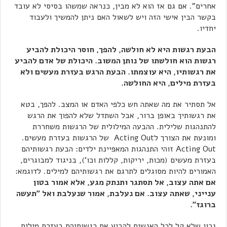
אחרים". אם גם אז הוא לא מבין, כנראה שמשהו בסיסי לא עובד
בקשר הבין אישי הזה ויש לשאול האם ניתן להמשיך ולעבוד
יחדיו.
הבעת רגשות היא לא חולשה, להפך, חוסר היכולת להביע
רגשות הוא חולשתו של נותן המשוב. היכולת של אדם להביע
את רגשותיו, היא עוצמתו. הבעת הרגש בעזרת מעשים ולא
בעזרת מילים, היא החולשה.
אל תסתיר את מה שאתה חש כלפי האדם או המצב. להפך, בטא
את רגשותיך באופן ברור, אבל השתדל שלא להפוך את הרגש
להתנהגות שלילית. ההבעה המילולית של הרגשות משחררת
ומונעת את הצורך לActing Out של הרגשות בעזרת מעשים.
Acting Out זוהי התנהגות המאפיינת ילדים: הבעת רגשותיהם
בעזרת מעשים (מכות, יריקות, קללות וכו'), בניגוד למבוגרים,
האמורים להיות מסוגלים לתרגם את רגשותיהם למילים. לדוגמא:
אם אתה עצוב, אל תסתגר ותנתק מגע, אלא אמור בטון
ענייני, שאתה עצוב. אם נעלבת, אמור שנעלבת ואל "תעשה
ברוגז".
נכון שלא קל לכל האנשים להביע את רגשותיהם בעזרת מילים,