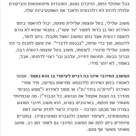
ככל שחולף הזמן, הזיכרון נפגם, העובדות מיטשטשות והביקורת
עלולה להיות לא רלוונטית ולאבד את האפקטיביות שלה.
משוב שלילי, בעל עוצמה שלילית מעטה, יכול להיאמר בזמן
האירוע (אז כן כדאי לספור 'עד עשר'), בתנאי שהוא לא גורם
להצפה רגשית אצל נותן המשוב ואצל מקבלו. ניתן לומר,
לדוגמא, תוך כדי שיחה, "נכנסת לדברי". אין טעם לחכות כי זהו
משוב שלילי מינורי. לעומתו, משוב בעל עוצמה רגשית רבה,
הכרוך בכעס, תחושת דחייה, עלבון וכו' רצוי לדחותו, אבל,
כאמור, לא יותר מידי.
המשוב החיובי אינו כה רגיש לעיתוי בו הוא נאמר
. אפשר
לאומרו בזמן האירוע (לדוגמא: מחיאות כפיים), מיד אחרי
האירוע ("היית/ה נהדר/ת") או סמוך לאירוע ("ממש נהניתי
מהדרך בה הצגת אתמול את הנושא, כל הכבוד"). מה שבמיוחד
משאיר את חותמו, בארגונים בפרט, הוא משוב חיובי המוגש
בצורה של מכתב הערכה – הוקרה (רצוי לחזק שיטה זאת
במקומותינו, לשיפור המשוב ולהגברת המוטיבציה). במקרים
מיוחדים ניתן לתת את המשוב החיובי גם לאחר זמן רב. מוטב
מאוחר מאשר אף פעם.