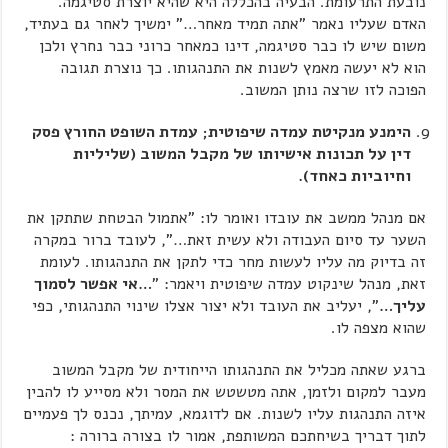
נובעת התרעומת. הבעיה בהכללה היא שהיא יוצרת סטיגמה.
האדם שעליו נאמר "אתה תמיד מאחר…" ימשיך לאחר גם בעתיד,
משום שיש לו כבר סטיגמה, דינו כמאחר כרוני כבר נחרץ ולכן
הוא לא יעשה מאמץ לשנות את התנהגותו. כך נוצרת תגובה
הפוכה לזו שרצה נותן המשוב.
הימנע מנקיטת עמדה שיפוטית; עמדת השופט החורץ פסק
דין על תכונות אישיותו של מקבל המשוב (שליליות
וחיוביות כאחד).
אם מנהל ממשב את עובדו ואומר לו: "אתמול הבטחת שתתקן את
השער עד סיום העבודה ולא עשית זאת…", לעובד ברור במקרה
זה בדיוק מה עליו לעשות מחר כדי לתקן את התנהגותו. לעומת
זאת, מנהל שינקוט עמדה שיפוטית ויאמר: "
…אי אפשר לסמוך
עליך…
", יעליב את העובד ולא יצור אצלו שינוי התנהגותי, כפי
שהוא מצפה לו.
ברגע שאתה מכליל את התנהגותו הייחודית של מקבל המשוב
מעבר למקום ולזמן, אתה מטשטש את המסר ולא מסייע לו להבין
איזה התנהגות עליו לשנות. אם לדוגמא, עמיתך, נכנס לך פעמיים
לתוך דבריך בשיחתכם המשותפת, אמור לו בצורה ברורה :