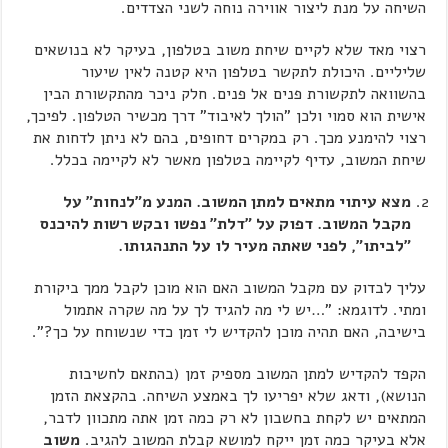
השיחה על מנת ליצור אווירה נוחה לשני הצדדים.
רצוי מאד שלא לקיים שיחת משוב בטלפון, בעיקר לא בנושאים
שליליים. היכולת לתקשר בטלפון היא קטנה לאין שיעור
בהשוואה לתקשורת פנים אל פנים. חלק ניכר מהתקשורת הבין
אישית הוא סמוי ולכן "הולך לאיבוד" דרך מכשיר הטלפון. לפיכך,
רצוי להימנע מכך. רק במקרים דחופים, בהם לא ניתן לדחות את
שיחת המשוב, עדיף לקיימה בטלפון מאשר לא לקיימה בכלל.
מצא עיתוי מתאים למתן המשוב. המנע מ"לנחות" על
מקבל המשוב. דפוק על "דלת" נפשו ובקש רשות להיכנס
"לביתו", לפני שאתה מעיר לו על התנהגותו.
עליך לבדוק עם מקבל המשוב האם הוא מוכן לקבל ממך ביקורת
ומתי. לדוגמא: "…יש לי מה להגיד לך על מה שקרה אתמול
בישיבה, האם תהיה מוכן להקדיש לי זמן כדי שנשוחח על כך?".
הקפד להקדיש למתן המשוב מספיק זמן (בהתאם לחשיבות
הנושא), ודאג שלא יפריעו לך באמצע השיחה. בהקצאת הזמן
המתאים יש לקחת בחשבון לא רק כמה זמן אתה מתכוון לדבר,
אלא בעיקר כמה זמן ייקח למושא קבלת המשוב להגיב.
משוב