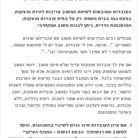
העובדות המובאות לשיחת המשוב צריכות להיות מוצקות,
כמעט כמו בבית משפט. רק על בסיס עובדות מוצקות,
המוסכמות הדדית, ניתן לבנות משוב אפקטיבי.
מנהלים רבים הנדרשים לשיחת משוב עם עובדיהם שוגים
ואמורים: "…תראה, אין לי עובדות, אבל יש לי תחושות שאתה…
מניפולטור\ לא אמין\ חסר מקצועיות\ וכו'…".
אם אין לך עובדות מוצקות עדיף שלא תיתן משוב. דומה המצב
לשופט שיפסוק פסק דינו ללא ראיות חותכות אלא על סמך
תחושותיו בלבד. אדם המקבל משוב הבנוי מדעות או הערכות
כלליות בלבד, אינו יודע מהן ההתנהגות הספציפית שעליו לשנות
ולשפר. רק אם יובאו בפני מקבל המשוב עובדות מוצקות, יתכן
שהוא ידע איזו התנהגות הוא אמור לשנות. דעות כלליות, ללא
עובדות, גורמות לעלבון ואינן מסייעות בתהליך הלימוד הכרוך
בשינוי ההתנהגות.
אם ציון העובדות אינו גורם לשינוי בהתנהגות, הוסף
למשוב את רגשותיך. הבעת רגשות – המנוף העיקרי