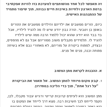
זה תאפשר לכל אחד מהשותפים למערכת כזו להיות אפקטיבי
ברמת הארגון ולחיות באיכות חיים גבוהה, תוך שיפור מתמיד
של ההתנהגות האישית.
כיום, הורים ממשבים את ילדיהם והילדים ממשבים את ההורים
באופן כן וטבעי. הורה נבון יודע שיש לו מה להגיד לילדיו, אבל
בד בבד הוא יודע שהוא יכול ללמוד הרבה ממה שיש לילדיו
להגיד לו. תלמידים מקבלים משוב ממוריהם אבל גם לא מהססים,
ובצדק, למתוח ביקורת על מוריהם, לא מאחורי גבם אלא בשיחה
פתוחה וכנה, פנים אל פנים.
א. ההכנות לקראת מתן המשוב
קבע מקום מיוחד למתן המשוב. אל תאמר את הביקורת
"על רגל אחת", תוך כדי הליכה במסדרון.
מתן המשוב הוא לעיתים קרובות קריטי ורגיש עבור מקבלו, לכן,
הקפד לייחס לכך חשיבות רבה. מצא דרך לייחד את המקום בו
הוא נאמר במטרה לאפשר שיחה שקטה, נעימה נטולת הפרעות