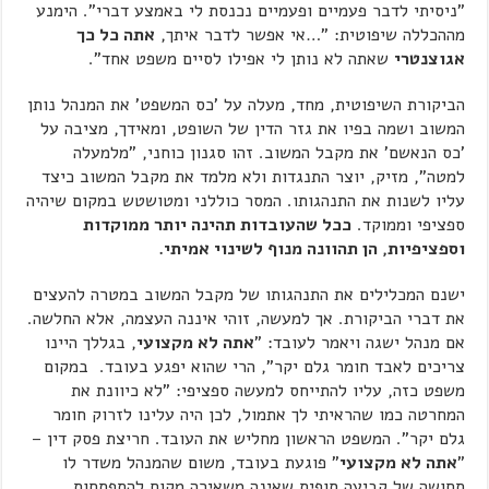
"ניסיתי לדבר פעמיים ופעמיים נכנסת לי באמצע דברי". הימנע
מההכללה שיפוטית: "…אי אפשר לדבר איתך,
אתה כל כך
אגוצנטרי
שאתה לא נותן לי אפילו לסיים משפט אחד".
הביקורת השיפוטית, מחד, מעלה על 'כס המשפט' את המנהל נותן
המשוב ושמה בפיו את גזר הדין של השופט, ומאידך, מציבה על
'כס הנאשם' את מקבל המשוב. זהו סגנון כוחני, "מלמעלה
למטה", מזיק, יוצר התנגדות ולא מלמד את מקבל המשוב כיצד
עליו לשנות את התנהגותו. המסר כוללני ומטושטש במקום שיהיה
ספציפי וממוקד.
ככל שהעובדות תהינה יותר ממוקדות
וספציפיות, הן תהוונה מנוף לשינוי אמיתי.
ישנם המכלילים את התנהגותו של מקבל המשוב במטרה להעצים
את דברי הביקורת. אך למעשה, זוהי איננה העצמה, אלא החלשה.
אם מנהל ישגה ויאמר לעובד: "
אתה לא מקצועי
, בגללך היינו
צריכים לאבד חומר גלם יקר", הרי שהוא יפגע בעובד. במקום
משפט כזה, עליו להתייחס למעשה ספציפי: "לא כיוונת את
המחרטה כמו שהראיתי לך אתמול, לכן היה עלינו לזרוק חומר
גלם יקר". המשפט הראשון מחליש את העובד. חריצת פסק דין –
"
אתה לא מקצועי
" פוגעת בעובד, משום שהמנהל משדר לו
תחושה של קביעה סופית שאינה משאירה מקום להתפתחות,