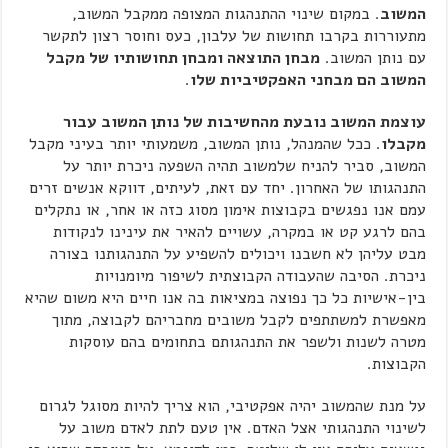
המשוב
. במקום שינוי ההתנהגות המצופה ממקבל המשוב,
מתעוררות בקרבו תחושות של עלבון, כעס וחוסר רצון לתקשר
עם נותן המשוב.
מבחן התוצאה ומבחן תחושותיו של מקבל
המשוב הם מבחני האפקטיביות שלו
.
עוצמת המשוב נובעת מהחשיבות של נותן המשוב עבור
מקבלו
. ככל שהמנהל, נותן המשוב, משמעותי יותר בעיני מקבל
המשוב, סביר להניח שלמשוב תהיה השפעה ניכרת יותר על
התנהגותו של האחרון. יחד עם זאת, לעיתים, דווקא אנשים זרים
עמם אנו נפגשים בקבוצות אימון מסוג כזה או אחר, או נתקלים
בהם לרגע קט או במקרה, עשויים להאיר את עינינו לנקודות
מבט עליהן לא חשבנו ויכולים להשפיע על התנהגותנו בצורה
ניכרת. הסיבה שהעבודה הקבוצתית לשיפור מיומנויות
בין-אישיות כל כך נפוצה במציאות בה אנו חיים היא משום שהיא
מאפשרת למשתתפים לקבל משובים מחבריהם לקבוצה, מתוך
מטרה לשנות ולשפר את התנהגותם בתחומים בהם עוסקות
הקבוצות.
על מנת שהמשוב יהיה אפקטיבי, הוא צריך להיות מסוגל לגרום
לשינוי התנהגותי אצל האדם. אין טעם לתת לאדם משוב על