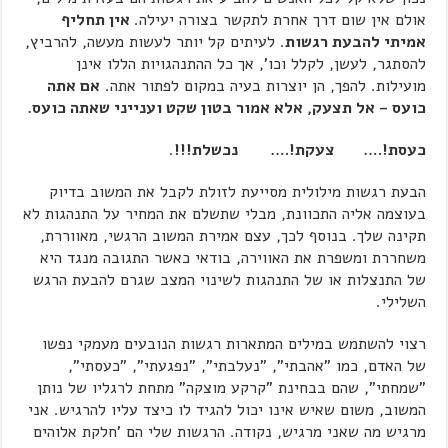
אולם אין שום דרך אחרת לתקשר בצורה יעילה.
אין תחליף
אמיתי להבעת רגשות
. לעיתים קל יותר לעשות מעשה, להרביץ,
להסתגר, לעשן, לקלל וכו', אך כל ההתנהגויות הללו אינן
מועילות. להפך, הן יוצרות בעיה במקום לפתור אתה.
אם אתה
כועס – אל תצעק, אלא אמור בטון שקט וענייני שאתה כועס.
כעסת!…. צעקת!…. נכשלת!!!
.
הבעת רגשות מילולית מסייעת לזולת לקבל את המשוב בדיוק
בעוצמה אליה התכוונת, מבלי שתשלם את המחיר על התנהגות לא
תקינה שלך. בנוסף לכך, עצם אמירת המשוב הרגשי, מאווררת,
משחררת ומשפרת את האווירה, בודאי כאשר התגובה מנגד היא
של התנצלות או של התנהגות לשינוי המצב שגרם להבעת הרגש
השלילי.
רצוי להשתמש במילים המתארות רגשות הנובעים מעמקי נפשו
של האדם, כמו "אהבתי", "נעלבתי", "נפגעתי", "כעסתי",
"שמחתי", שהם בבחינת "קרקע מוצקה" מתחת לרגליו של נותן
המשוב, משום שאיש אינו יכול להגיד לו כיצד עליו להרגיש. אני
מרגיש מה שאני מרגיש, נקודה. הרגשות שלי הם 'חלקת אלוהים