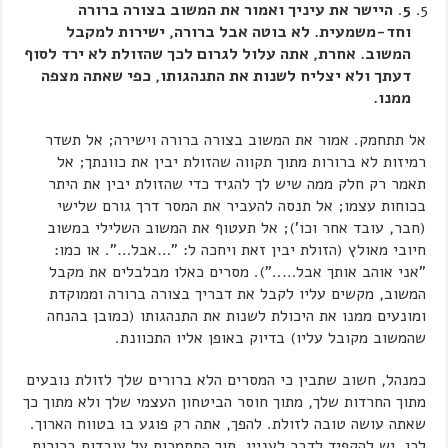
5
.
היישר את עיניך ואמור את המשוב בצורה ברורה
וחד-משמעית. לא בוטה אבל ברורה, ישירות למקבל
המשוב. אחרת, אתה עלול לגרום לכך שהזולת לא ירד לסוף
דעתך ולא יצליח לשנות את התנהגותו, כפי שאתה מצפה
ממנו.
אל תתחמק. אמור את המשוב בצורה ברורה וישירה; אל תשדר
רמיזות לא ברורות מתוך תקווה שהזולת יבין את כוונתך; אל
תאמר רק חלק ממה שיש לך להגיד כדי שהזולת יבין את היתר
בכוחות עצמו; אל תנסה להעביר את המסר דרך גורם שלישי
(חבר, עובד אחר וכו'); אל תעטוף את המשוב השלילי במשוב
חיובי מאולץ (הזולת יבין זאת ויחכה ל: "…אבל…". או כמו:
"אני אוהב אותך אבל….."). מסרים כאלו מבלבלים את מקבל
המשוב, מקשים עליו לקבל את דבריך בצורה ברורה וממוקדת
ומונעים ממנו את היכולת לשנות את התנהגותו (כמובן בהנחה
שהמשוב מקובל עליו) בדיוק באופן אליו התכוונת.
כמנהל, חשוב שתבין כי המסרים הלא ברורים שלך לזולת נובעים
מתוך החרדות שלך, מתוך חוסר הביטחון העצמי שלך ולא מתוך כך
שאתה עושה טובה לזולת. להפך, אתה רק פוגע בו בטווח הארוך.
לכן, יש להקפיד לדבר לעניין, תוך הסתמכות על עובדות ברורות