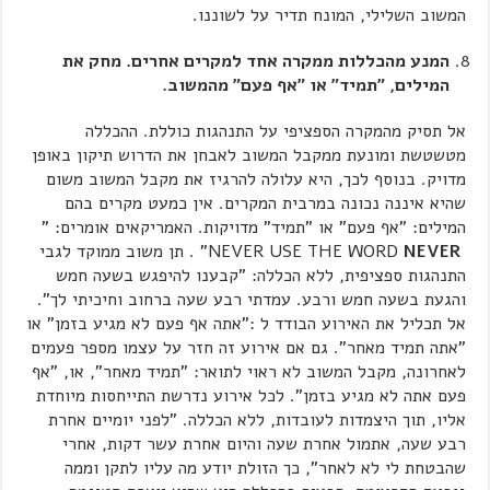
המשוב השלילי, המונח תדיר על לשוננו.
המנע מהכללות ממקרה אחד למקרים אחרים. מחק את
המילים, "תמיד" או "אף פעם" מהמשוב.
אל תסיק מהמקרה הספציפי על התנהגות כוללת. ההכללה
מטשטשת ומונעת ממקבל המשוב לאבחן את הדרוש תיקון באופן
מדויק. בנוסף לכך, היא עלולה להרגיז את מקבל המשוב משום
שהיא איננה נכונה במרבית המקרים. אין כמעט מקרים בהם
המילים: "אף פעם" או "תמיד" מדויקות. האמריקאים אומרים: "
NEVER USE THE WORD
NEVER
" . תן משוב ממוקד לגבי
התנהגות ספציפית, ללא הכללה: "קבענו להיפגש בשעה חמש
והגעת בשעה חמש ורבע. עמדתי רבע שעה ברחוב וחיכיתי לך".
אל תכליל את האירוע הבודד ל :"אתה אף פעם לא מגיע בזמן" או
"אתה תמיד מאחר". גם אם אירוע זה חזר על עצמו מספר פעמים
לאחרונה, מקבל המשוב לא ראוי לתואר: "תמיד מאחר", או, "אף
פעם אתה לא מגיע בזמן". לכל אירוע נדרשת התייחסות מיוחדת
אליו, תוך היצמדות לעובדות, ללא הכללה. "לפני יומיים אחרת
רבע שעה, אתמול אחרת שעה והיום אחרת עשר דקות, אחרי
שהבטחת לי לא לאחר", כך הזולת יודע מה עליו לתקן וממה