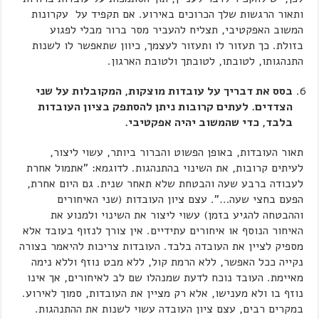
ותאור הרגשות שלך הכרוכים באירוע. אם תקפיד על עקרונות
המשוב האפקטיבי, תצליח להעביר מסר ברור מבלי לפגוע
בזולת. כך תעזור לו ותעזור לעצמך, כיוון שתאפשר לו לשנות
התנהגותו, לטובתו, לטובתך ולטובת הארגון.
בסס את דבריך על עובדות מוצקות, המקובלות על שני
הצדדים. לעתים קרובות ניתן להסתפק בציון העובדות
בלבד, כדי שהמשוב יהיה אפקטיבי.
תאור העובדות, באופן הפשוט והברור ביותר, עשוי ליצור,
לעיתים קרובות, את השינוי בהתנהגות. לדוגמא: "אתמול אחרת
לעבודה ברבע שעה והבטחת שלא תאחר שנית. גם היום אחרת,
הפעם בחצי שעה…". עצם ציון העובדות (שני האיחורים
וההבטחה להגיע בזמן) עשוי ליצור את השינוי ולמנוע את
האיחור הנוסף או איחורים עתידיים. אין צורך לנזוף בעובד אלא
מספיק לציין את העובדה בלבד. העובדות צריכות להיאמר בצורה
נקייה ככל האפשר, ללא הרמת קול, ללא מבט נוזף וללא נימה
מאיימת. העובד נוכח לדעת שמנהלו שם לב לאיחורים, אך אינו
נוזף בו ולא מענישו, אלא רק מציין את העובדות, סמוך לאירוע.
במקרים רבים, עצם ציון העובדה עשוי לשנות את ההתנהגות.