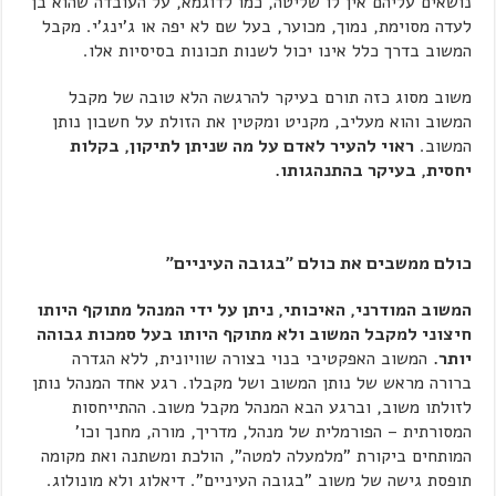
נושאים עליהם אין לו שליטה, כמו לדוגמא, על העובדה שהוא בן
לעדה מסוימת, נמוך, מכוער, בעל שם לא יפה או ג'ינג'י. מקבל
המשוב בדרך כלל אינו יכול לשנות תכונות בסיסיות אלו.
משוב מסוג כזה תורם בעיקר להרגשה הלא טובה של מקבל
המשוב והוא מעליב, מקניט ומקטין את הזולת על חשבון נותן
המשוב.
ראוי להעיר לאדם על מה שניתן לתיקון, בקלות
יחסית, בעיקר בהתנהגותו.
כולם ממשבים את כולם "בגובה העיניים"
המשוב המודרני, האיכותי, ניתן על ידי המנהל מתוקף היותו
חיצוני למקבל המשוב ולא מתוקף היותו בעל סמכות גבוהה
יותר.
המשוב האפקטיבי בנוי בצורה שוויונית, ללא הגדרה
ברורה מראש של נותן המשוב ושל מקבלו. רגע אחד המנהל נותן
לזולתו משוב, וברגע הבא המנהל מקבל משוב. ההתייחסות
המסורתית – הפורמלית של מנהל, מדריך, מורה, מחנך וכו'
המותחים ביקורת "מלמעלה למטה", הולכת ומשתנה ואת מקומה
תופסת גישה של משוב "בגובה העיניים". דיאלוג ולא מונולוג.