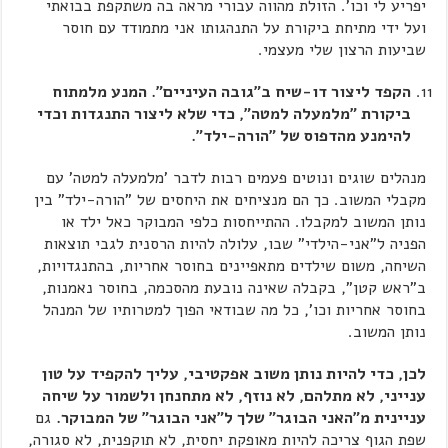
יפריע לי וכו'. הזולת מהווה עבורי מראה בה משתקפת בבואתי
ועל ידי מתיחת ביקורת על התנהגותו אני מתמודד עם חוסר
שביעות הרצון שלי מעצמי.
הקפד ליצור דו-שיח ב"גובה העיניים". המנע מלמתוח
ביקורת "מלמעלה למטה", כדי שלא ליצור התנגדות וכדי
להימנע מהדפוס של "הורה-ילד".
מנהלים שוגים ונוטים פעמים רבות לדבר 'מלמעלה למטה' עם
מקבלי המשוב. כך הם מנציחים את היחסים של "הורה-ילד" בין
נותן המשוב למקבלו. ההתייחסות כלפי המבוקר כאל ילד או
הפניה ל"אני-הילדי" שבו, עלולה להיות הרסנית לגבי תוצאות
השיחה, משום שילדים מתאפיינים בחוסר אחריות, בהתנגדויות,
ב"ראש קטן", בקבלה שאינה נובעת מהסכמה, בחוסר נאמנות,
בחוסר אחריות וכו', כל מה שבודאי הפוך למטרותיו של המנהל
נותן המשוב.
לכן, כדי להיות נותן משוב אפקטיבי, עליך להקפיד על טון
ענייני, לא מתלהם, לא נוזף, לא מתחנחן ולשמור על שיחה
עניינית מ"האני הבוגר" שלך ל"אני הבוגר" של המבוקר.
גם
שפת הגוף צריכה להיות מאופקת יחסית, לא תוקפנית, לא סגורה,