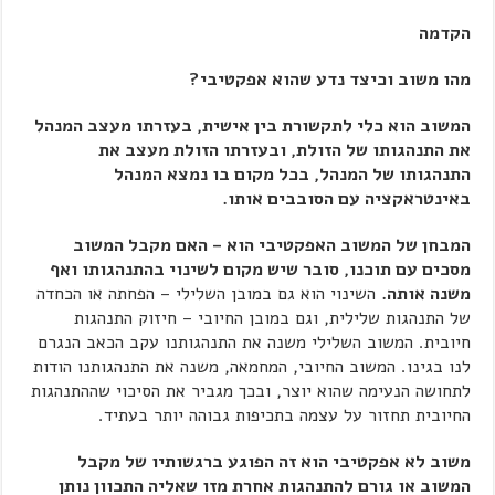
הקדמה
מהו משוב וכיצד נדע שהוא אפקטיבי?
המשוב הוא כלי לתקשורת בין אישית, בעזרתו מעצב המנהל
את התנהגותו של הזולת, ובעזרתו הזולת מעצב את
התנהגותו של המנהל, בכל מקום בו נמצא המנהל
באינטראקציה עם הסובבים אותו.
המבחן של המשוב האפקטיבי הוא – האם מקבל המשוב
מסכים עם תוכנו, סובר שיש מקום לשינוי בהתנהגותו ואף
משנה אותה.
השינוי הוא גם במובן השלילי – הפחתה או הכחדה
של התנהגות שלילית, וגם במובן החיובי – חיזוק התנהגות
חיובית. המשוב השלילי משנה את התנהגותנו עקב הכאב הנגרם
לנו בגינו. המשוב החיובי, המחמאה, משנה את התנהגותנו הודות
לתחושה הנעימה שהוא יוצר, ובכך מגביר את הסיכוי שההתנהגות
החיובית תחזור על עצמה בתכיפות גבוהה יותר בעתיד.
משוב לא אפקטיבי הוא זה הפוגע ברגשותיו של מקבל
המשוב או גורם להתנהגות אחרת מזו שאליה התכוון נותן