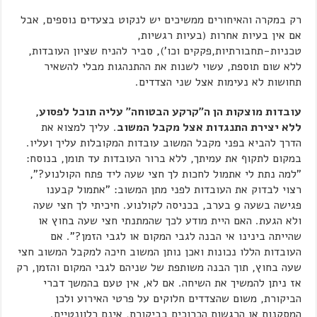
רק במקרה והאיחורים ממשיכים יש לנקוט בצעדים נוספים, אבל
אם אין בעיות אחרות (בעיות רגשיות,
טכניות-תחבורתיות,פקקים וכו'), סביר להניח שציון העובדות,
ללא שום תוספת, עשוי לשנות את ההתנהגות מבלי להשאיר
תחושות לא נעימות אצל שני הצדדים.
עובדות מוצקות הן ה"קרקע הבטוחה" עליה תוכל לפסוע,
ללא יצירת התנגדות אצל מקבל המשוב
. עליך למצוא את
הדרך להביא בפני מקבל המשוב עובדות המקובלות עליך ועליו.
במקום לתקוף את עמיתך, ללא ברור העובדות עד תומן, בנוסח:
"למה נתת לי אתמול לחכות לך חצי שעה ליד פתח הקולנוע?",
רצוי לבדוק את העובדות לפני מתן המשוב: "אתמול קבענו
פגישה בשעה 9 בערב, בכניסה לקולנוע. חיכיתי לך חצי שעה
ולא הגעת. האם היית מודע לכך שהמתנתי חצי שעה בחוץ או
שהייתה בינינו אי הבנה לגבי המקום או לגבי הזמן?". אם
העובדות הללו נכונות ואכן נותן המשוב חיכה למקבל המשוב חצי
שעה בחוץ, תוך הבנה משותפת של שניהם לגבי המקום והזמן, רק
אז ניתן להמשיך את השיחה. אם לא, אין טעם בהמשך דברי
הביקורת, משום שהצדדים חלוקים על פרטי האירוע ולכן
המסקנות או הרגשות הכרוכים בביקורת, אינם רלוונטיים.