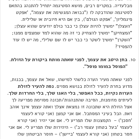
מבלעדיה. במקרים רבים, מושא הסטיגמה יתחיל להתנהג בהתאם
לסטיגמה שהודבקה לו ("נבואה המגשימה את עצמה", 'אפקט
פיגמליון', 'אפקט הגולם'), בין אם היא חיובית או שלילית.
"העצלן" ימשיך להיות עצלן כי כבר כולם יודעים שהוא עצלן;
"המצחיקן" ימשיך להצחיק כי זה מה שהוא למד שמצפים ממנו;
"השקרן" ימשיך לשקר כי כבר יש לו שם שלילי, מה יש לו עוד
להפסיד?
בחן היטב את עצמך, לפני שאתה מותח ביקורת על הזולת.
"הפוסל במומו פוסל".
לפני שאתה מעיר הערה כלשהי למישהו, שאל את עצמך, בכנות,
מדוע בחרת להעיר לזולת בנושא מסוים.
נסה להעיר לזולת
הערות נקיות, ככל האפשר, בלי האגו שלך, בלי החרדות שלך.
לעיתים מזומנות, הסיבה שהתנהגות/תכונה מסוימת מפריעה לך
אצל הזולת היא שתכונה זו נמצאת אצלך ואתה עצמך אינך אוהב
זאת. הכל בעיני המסתכל. אם אני קמצן (אני קורא לעצמי
'חסכן') – הקמצנות שלו תפריע לי. אם אני יהיר (אני קורא
לעצמי 'בעל בטחון עצמי רב') – היהירות שלו תפריע לי. אם אני
חסר בטחון (אני קורא לעצמי 'ביישן') – חוסר הביטחון שלו