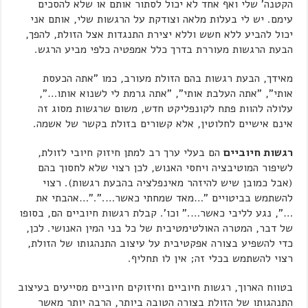
הקטנה' שלי ואף אחד לא יכול לסתור אותם או שלא להסכים
עימם. יש לי בעלות מלאה וצודקת על הרגשות שלי, אותם אני
יכול להביע ללא חשש וללא יצירת התנגדות אצל הזולת, להפך,
הבעת הרגשות מעוררת בדרך כלל אמפטיה כלפי מביע הרגש.
מאידך, הבעת רגשות בהם הזולת מעורב, כמו "אתה הכעסת
אותי", "אתה העלבת אותי", "אתה גרמת לי לשנוא אותו…",
עלולה להוות פתח לקונפליקט חדש, משום שרגשות מסוג זה
אינם אישיים לחלוטין, אלא קשורים בזולת בקשר של אשמה.
רגשות חיוביים
הם בעלי ערך רב למתן חיזוק חיובי לזולת,
לשיפור המוטיבציה ויחסי האנוש, לכן רצוי שלא לחסוך בהם
(אבל כמובן שיש להיזהר מאינפלציה בהבעת רגשות). רצוי
להשתמש בביטויים "…מאד שמחתי כאשר…."."…אהבתי את
…", נגע לליבי כאשר…." וכו'. קבלת רגשות חיוביים הם, בסופו
של דבר, המטרה האולטימטיבית של כל בני המין האנושי. לכן,
כדי להשפיע בצורה אפקטיבית על עיצוב התנהגותו של הזולת,
רצוי להשתמש בכלי זה; אין לו תחליף.
בטווח הארוך, רגשות חיוביים וחיזוקים חיוביים מסייעים בעיצוב
התנהגותו של הזולת בצורה הטובה ביותר, הרבה יותר מאשר