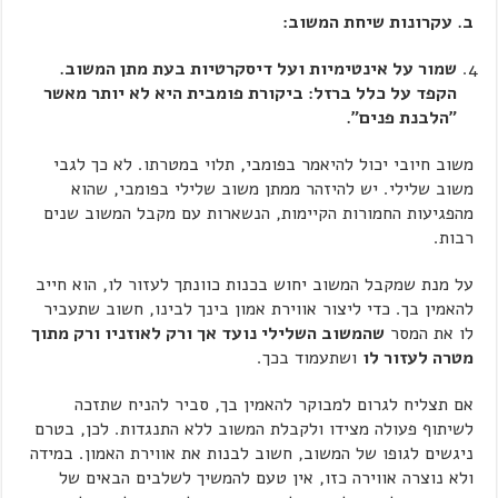
ב. עקרונות שיחת המשוב:
שמור על אינטימיות ועל דיסקרטיות בעת מתן המשוב.
הקפד על כלל ברזל: ביקורת פומבית היא לא יותר מאשר
"הלבנת פנים".
משוב חיובי יכול להיאמר בפומבי, תלוי במטרתו. לא כך לגבי
משוב שלילי. יש להיזהר ממתן משוב שלילי בפומבי, שהוא
מהפגיעות החמורות הקיימות, הנשארות עם מקבל המשוב שנים
רבות.
על מנת שמקבל המשוב יחוש בכנות כוונתך לעזור לו, הוא חייב
להאמין בך. כדי ליצור אווירת אמון בינך לבינו, חשוב שתעביר
לו את המסר
שהמשוב השלילי נועד אך ורק לאוזניו ורק מתוך
מטרה לעזור לו
ושתעמוד בכך.
אם תצליח לגרום למבוקר להאמין בך, סביר להניח שתזכה
לשיתוף פעולה מצידו ולקבלת המשוב ללא התנגדות. לכן, בטרם
ניגשים לגופו של המשוב, חשוב לבנות את אווירת האמון. במידה
ולא נוצרה אווירה כזו, אין טעם להמשיך לשלבים הבאים של