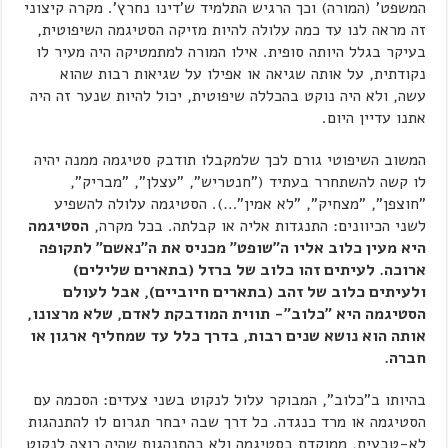
המשפט' (המורה) וכך הרגיש התלמיד ש'דינו נחרץ'. מקרה קיצוני
זה מראה לנו עד כמה עלולה להיות מזיקה הסטיגמה השיפוטית,
בעיקר בגלל היותה סופית. אילו המורה למתמטיקה היה מעיר לו
נקודתית, על אותה שגיאה או אפילו על שגיאות רבות שהוא
עשה, ולא היה נוקט בהכללה שיפוטית, יכול להיות שנער זה היה
אתנו עדיין היום.
המשוב השיפוטי גורם לכך שלמקבלו תודבק סטיגמה ממנה יהיה
לו קשה להשתחרר בעתיד ("חנטריש", "עצלן", "מבריק",
"חוצפן", "מצחיק", "לא אמין"…). הסטיגמה עלולה להשפיע
לשני הכיוונים: התנגדות אליה או קבלתה. בכל מקרה,
הסטיגמה
היא מעין כלוב אליו ה"שופט" מכניס את ה"נאשם" לתקופה
ארוכה. לעיתים זהו כלוב של ברזל (בתארים שלילים)
ולעיתים כלוב של זהב (בתארים חיוביים), אבל לעולם
הסטיגמה היא "כלוב"- תווית המודבקת לאדם, שלא מרצונו,
אותה הוא נושא שנים רבות, בדרך כלל עד שמחליף ארגון או
חברה.
בהיותו ב"כלוב", המבוקר עלול לנקוט בשני צעדים: הסכמה עם
הסטיגמה או מרד כנגדה. כל דרך שבה יבחר תגרום לו להתנהגות
לא-טבעית, ממוקדת בסטיגמה ולא בהתנהגות שהיה רוצה לנקוט