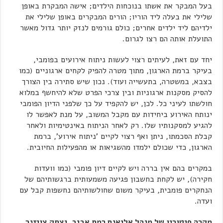
בעל המבקר את אשתו בנוכחות הילדים; אישה המבקרת באופן
שלילי את בעלה ליד הוריו; הורים המבקרים באופן שלילי את
ילדיהם ליד ילדים אחרים; כולם גורמים לנזק יותר גדול מאשר
התועלת אותה הם רצו לגרום.
יחד עם זאת, לעיתים רצוי לעשות ניתוח אירועים בפומבי,
בעיקר ברמת הארגון, מתוך מטרה להפיק לקחים ארגוניים (כמו
בצבא, במשטרה, בתעשייה ועוד). נכון שיש סתירה בין הצורך
להסיק מסקנות ארגוניות ובין צרכי הפרט שלא להיחשף במלוא
חולשתו לעיני כל. לכן, יש להקפיד על כך שלפני הדיון הפומבי
ינותח האירוע ביחידות עם מקבל המשוב, על מנת לאפשר לו
להגיע למסקנותיו שלו. רק לאחר הניתוח באינטימיות ולאחר
קבלת הסכמתו, ניתן ואף רצוי לקיים 'ניתוח אירוע', ברמת
הארגון, כדי שכולם ילמדו מהשגיאות או מהפעילות החיובית.
במקרים בהם אין בררה ויש לקיים דיון פומבי (כמו וועדות
חקירה), יש לקחת בחשבון פגיעה משמעותית ברגשותיהם של
הנחקרים פומבית, בעיקר משום שחולשותיהם נחשפות קבל עם
ועדה.
מקרה פיטוריו של מנהל אליאנס רמת אביב, יצחק צויזנר,