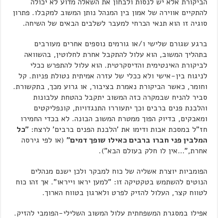
הביקורת אלא יש לנסות ולבחון את השאלה מדוע לא יכולה
להתקיים אווירה של אמון בין המנהל נותן המשוב למקבלו. פתרון
סוגיה זו הוא תנאי הכרחי למעבר לשלבים הבאים של השיחה.
ברגע שגורם שלישי ו/או גורמים נוספים אחרים מעורבים
בתהליך המשוב, הוא עלול להתקבל אחרת לחלוטין, בהשוואה
לביקורת האינטימית והדיסקרטית. הוא עלול להתפרש ככלי
לניגוח בין-אישי ולא ככלי של עזרה אמיתית נטולת פניות. קל
וחומר, כאשר הביקורת נאמרת בציבור, או גרוע מכך, בתקשורת.
סביר להניח שבמקרה כזה המשוב יתקבל כהטחת עלבונות
והלבנת פנים ברבים וכך יתעוררו התנגדויות, קונפליקטים
ומאבקים, בדיוק הפוך ממטרת המשוב הבונה. לא בכדי החמירו
חז"ל במסכת אבות ודימו את 'הלבנת הפנים ברבים' לרצח:
"כל
המלבין פני חברו ברבים כאילו שופך דמים"
(או לפי גירסה
אחרת,"…אין לו חלק בעולם הבא").
הפומביות יוצרת אשליה של כוח למבקר ולכן ישנם מנהלים
הנוטים להשתמש בטקטיקה זו: "למען יראו וייראו". אך זהו כוח
לטווח קצר, העלול להזיק לפרט ולארגון בטווח הארוך.
אפילו במסגרת המשפחתית עלול המשוב השלילי-הפומבי להזיק.