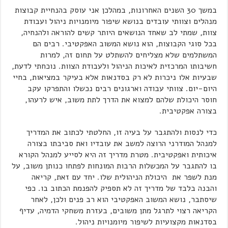
במשך 30 השנים האחרונות, במהלכן אני עוסק בהנחיית קבוצות
מנהלים וצוותי עובדים בנושא שיפור מיומנויות ניהול ועבודת
צוות, שמתי לב שאחד הנושאים היותר קשים להוראה ולהנחיה,
בכל סוגי הקבוצות, הוא נושא המשוב האפקטיבי. רבים הם
המשתלמים שלא מצליחים להשתלט על תחום זה, למרות
חשיבותו המרכזית לאיכות הניהול ולעבודת הצוות. נוכחתי לדעת,
שבעיות אלו ניכרות לא רק בסדנאות אלא בעיקר במציאות, בחיי
היום-יום. צוותי עבודה וארגונים רבים נכשלו והתפרקו עקב
חוסר היכולת שלהם למצוא את הדרך לתת משוב, איש לרעהו,
בצורה אפקטיבית.
כדי לנסות ולהתגבר על בעיה זו, החלטתי לכתוב את המדריך
למנהל המודרני הרוצה למשב את עובדיו ואת סביבתו בצורה
איכותית ואפקטיבית. מטרת מדריך זה היא לסייע למנהל הקורא
בו להתגבר על המכשלות הרבות המונחות לפתחו כנותן משוב, על
מנת לשפר את היכולת הניהולית שלו. יחד עם זאת, קריאה
והבנה בלבד של מדריך זה לא תספיק להפנמת הכתוב בו. כפי
שיסתבר, נושא המשוב האפקטיבי הוא רב פנים ולכן, לאחר
הקריאה רצוי לתרגל מתן משובים, בעזרת משחקי הדמיה, עדיף
בסדנאות מקצועיות לשיפור מיומנויות ניהול.