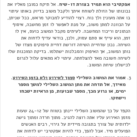
אפקטיבי הוא תמיד בצורת דו-שיח
. אל תיקח כמובן מאליו את
נכונותו של הזולת לשוחח איתך ולקבל משוב בדיוק באותו עיתוי
בו אתה מעונין ולך נוח. רצוי להודיע למבוקר מראש, ככל שניתן,
על הכוונה למתן משוב, על מנת לאפשר לו זמן מחשבה, איסוף
הנתונים וריכוז המחשבה. לעיתים מקבל המשוב כועס, אין לו
זמן, הוא עייף או סתם עסוק, ולכן, בודאי עדיף לדחות את
השיחה. נכון שדחיית השיחה דורשת דחיית סיפוקים מצדו של
נותן המשוב, אך האיפוק והסבלנות ישתלמו. בדיקת המוכנות שלו
לשיחה חשובה מאד להצלחתה. עיתוי לא מתאים עלול לגרום
לכישלון שיחת המשוב.
אמור את המשוב השלילי
סמוך לאירוע ולא בזמן האירוע
.
מאידך, אל תדחה את מתן המשוב השלילי למשך מספר
ימים, או גרוע מכך, מספר שבועות, פן הראיות ישכחו
וישחקו.
הקפד על כך שהמשוב השלילי יינתן בטווח של 24-12 שעות
מזמן האירוע עליו אתה רוצה להגיב. מתוך חרדה ומתוך גישה
ילדותית של צורך בתגובה מיידית על גירוי, רבים האנשים
הפועלים מיד. אבל להפך, כדי להיות אפקטיבי יש לדחות את