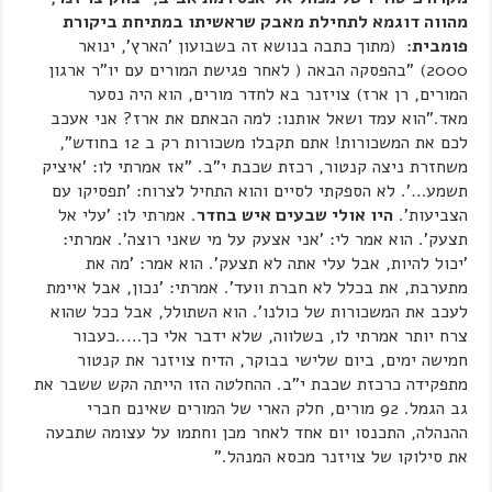
מהווה דוגמא לתחילת מאבק שראשיתו במתיחת ביקורת
פומבית:
(מתוך כתבה בנושא זה בשבועון 'הארץ', ינואר
2000) "בהפסקה הבאה ( לאחר פגישת המורים עם יו"ר ארגון
המורים, רן ארז) צויזנר בא לחדר מורים, הוא היה נסער
מאד."הוא עמד ושאל אותנו: למה הבאתם את ארז? אני אעכב
לכם את המשכורות! אתם תקבלו משכורות רק ב 12 בחודש",
משחזרת ניצה קנטור, רכזת שכבת י"ב. "אז אמרתי לו: 'איציק
תשמע…'. לא הספקתי לסיים והוא התחיל לצרוח: 'תפסיקו עם
הצביעות'.
היו אולי שבעים איש בחדר
. אמרתי לו: 'עלי אל
תצעק'. הוא אמר לי: 'אני אצעק על מי שאני רוצה'. אמרתי:
'יכול להיות, אבל עלי אתה לא תצעק'. הוא אמר: 'מה את
מתערבת, את בכלל לא חברת וועד'. אמרתי: 'נכון, אבל איימת
לעכב את המשכורות של כולנו'. הוא השתולל, אבל ככל שהוא
צרח יותר אמרתי לו, בשלווה, שלא ידבר אלי כך…..כעבור
חמישה ימים, ביום שלישי בבוקר, הדיח צויזנר את קנטור
מתפקידה כרכזת שכבת י"ב. ההחלטה הזו הייתה הקש ששבר את
גב הגמל. 92 מורים, חלק הארי של המורים שאינם חברי
ההנהלה, התכנסו יום אחד לאחר מכן וחתמו על עצומה שתבעה
את סילוקו של צויזנר מכסא המנהל."