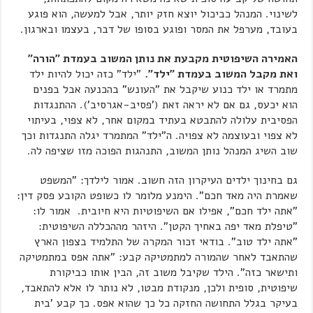
לשינוי. המנהל כביכול יוצא חזק יותר, אבל למעשה, הוא פוגע
בעובד, מערפל את המסר ופוגע בסופו של דבר, בעצמו ובארגון.
האמירה השיפוטית מקבעת את נותן המשוב בעמדת "הורה"
ואת מקבל המשוב בעמדת "ילד".
"ילד" כזה יכול להיות ילד
מתמרד או ילד כנוע שיקבל את "העונש" בהכנעה אבל בפנים
הוא יכעס, גם אם לא יראה זאת ('פסיב-אגרסיב'). ההתנגדות
הפסיבית עלולה להתבטא בעתיד במקום אחר, לא צפוי, בעיתוי
לא צפוי ובעוצמה לא צפויה. ה"ילד" המתמרד יגלה התנגדות וכך
שוב השיג המנהל נותן המשוב, התנהגות הפוכה מזו שציפה לה.
גם בחינוך ילדים העיקרון הזה חשוב. אמור לילדך: "המשפט
שאמרת היה מאד חכם". הימנע מלומר לו כשופט הקובע פסק דין:
"אתה ילד חכם", אפילו אם השיפוטיות היא חיובית. אמור לו:
"טיפלת מאד יפה באחיך הקטן". היזהר מההכללה השיפוטית:
"אתה ילד טוב". בודאי זכור המקרה של התלמיד בצפון הארץ
שהתאבד לאחר שהמורה למתמטיקה קבע: "אתה אפס במתמטיקה
ותישאר כזה". הילד שקיבל משוב זה, הבין אותו כביקורת
שיפוטית, סופית ולכן, מנקודת מבטו, לא נותר לו אלא להתאבד,
בעיקר בגלל התחושה החזקה כל כך שהוא אפס. כך קבע 'בית