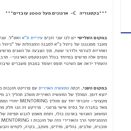
***בקטגוריה
C
– ארגונים מעל 2000 עובדים***
במקום השלישי
יש לנו שני זוכים
עיריית ת"א
ואט"ל. שניה
מעבר ממנגנון של ניהול כ"א למבנה והתנהלות של "ניהול
ואחריות לגורמי ולדרגי שטח, תוך הצבעה על השגים מרשי
גופים אלה מרשים במיוחד בגלל הקונטקסט הארגוני- תרבותי
והעתיד יראה אם השינוי תופס ועומד במבחן משברים שיבואו
במקום השני
, זכתה
התעשיה האוירית
יוצא דופן. המהלך של התעשיה האוירית משלב תהליך רב מי
מקצועי- וחברתי יחד
מאד בחברה על בסיס אישי פרטני. פרויקט זה הנו חלק מת
המשאב האנושי בארגון כולו, ותחת מאמץ לגבש תפיסה של 
הה
תוכנית, שלבים, נהלים, מדדים, מעקב, בקרה, לקחים והכשר