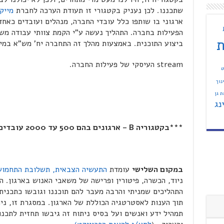
שתכננו. לכן נעניק בקטגורי זו תעודת הערכה לחברת
מייק
ארגוני בו שותפו כלל עובדי החברה, מנהלים ועובדים כאחד
הפעילות בחברה. התהליך נעשה ע"י הקמת צוותי עבודה מש
ת
ביצוע התוכנית. באמצעות מהלך זה התחברה יח' מש"א במייקרו
stream העיסקי של פעילות החברה.
ט
נוך
 גן
נג
***בקטגוריה
B
– ארגונים בהם 500 עד 2000 עובדים***
במקום השלישי
עומדת
התעשיה הצבאית, תשלובת התחמו
ניוד, הכשרה, פיטורין ופרישה של משאבי האנוש בארגון. הד
התהליכים שמניתי והרבה מעבר להם תוכננו וגובשו כתכנית
תוך הענות לאסטרטגיה הכוללת של הארגון. במסגרת זו, נית
תמהיל ידע ואנשים ועל בסיס ניתוח זה גיבשו תחזית לתכנו