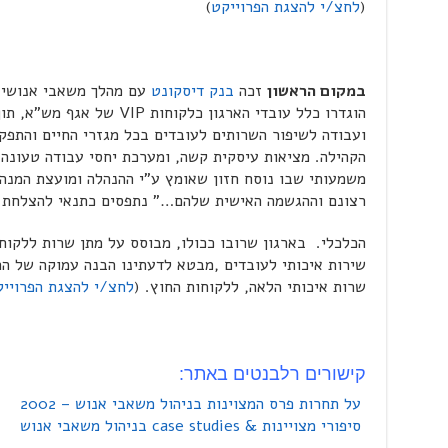
(
לחצ/י להצגת הפרוייקט
)
במקום הראשון
זכה
בנק דיסקונט
עם מהלך משאבי אנושי מ
הוגדרו כלל עובדי הארגון כלקוח
ועבודה לשיפור השרותים לעובדים בכל מגזרי החיים והתפקו
הקהילה. מציאות עיסקית קשה, ומערכת יחסי עבודה טעונה 
משמעותי שבו נוסח חזון שאומץ ע"י ההנהלה ומועצת המנה
רצונם וההגשמה האישית שלהם…" נתפסים כתנאי להצלחת ה
הכלכלי. בארגון שרובו ככולו, מבוסס על מתן שרות ללקוחו
שירות איכותי לעובדים ,מבטא לדעתינו הבנה עמוקה של ה
שרות איכותי הלאה, ללקוחות החוץ. (
לחצ/י להצגת הפרויי
קישורים רלבנטים באתר:
על תחרות פרס המצוינות בניהול משאבי אנוש – 2002
סיפורי מצויינות & case studies בניהול משאבי אנוש