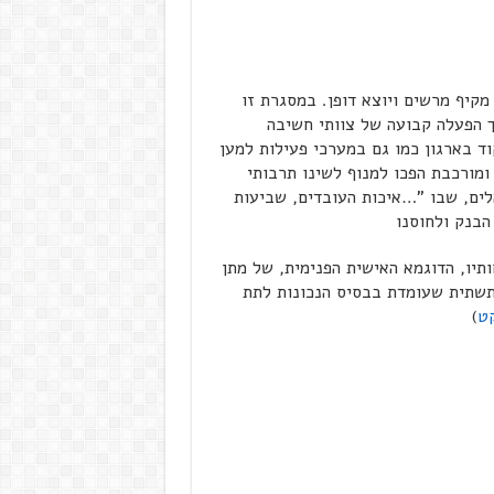
קיף מרשים ויוצא דופן. במסגרת זו
ות VIP של אגף מש"א, תוך הפעלה קבועה של צוותי חשיבה
ד בארגון כמו גם במערכי פעילות למען
ומורכבת הפכו למנוף לשינו תרבותי
לים, שבו "…איכות העובדים, שביעות
בנק ולחוסנו
תיו, הדוגמא האישית הפנימית, של מתן
תשתית שעומדת בבסיס הנכונות לתת
קט
)