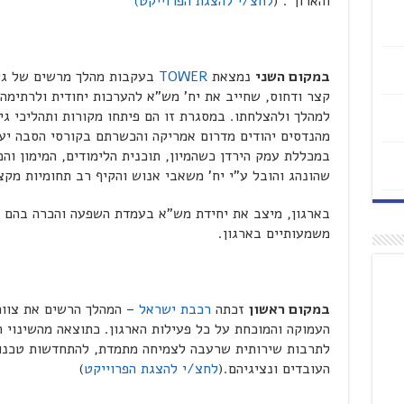
והארוך . (
לחצ/י להצגת הפרוייקט)
במקום השני
נמצאת
TOWER
בעקבות מהלך מרשים של גיו
קצר ודחוס, שחייב את יח' מש"א להערכות יחודית ולרתימה
למהלך ולהצלחתו. במסגרת זו הם פיתחו מקורות ותהליכי גיוס
מהנדסים יהודים מדרום אמריקה והכשרתם בקורסי הסבה יעו
במכללת עמק הירדן כשהמיון, תוכנית הלימודים, המימון ו
שהונהג והובל ע"י יח' משאבי אנוש והקיף רב תחומיות מקצ
בארגון, מיצב את יחידת מש"א בעמדת השפעה והכרה בהם כ
משמעותיים בארגון.
במקום ראשון
זכתה
רכבת ישראל
– המהלך הרשים את צוות
העמוקה והמוכחת על כל פעילות הארגון. כתוצאה מהשינוי 
לתרבות שירותית שרעבה לצמיחה מתמדת, להתחדשות טכנול
העובדים ונציגיהם.(
לחצ/י להצגת הפרוייקט
)