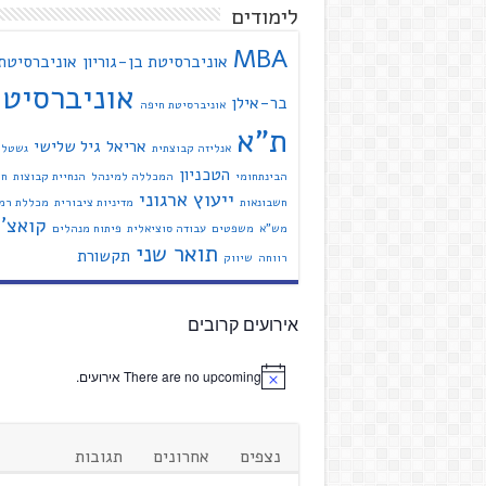
לימודים
MBA
אוניברסיטת בן-גוריון
אוניברסיטת
אוניברסיט
בר-אילן
אוניברסיטת חיפה
ת"א
אריאל
גיל שלישי
אנליזה קבוצתית
גשטל
הטכניון
הבינתחומי
המכללה למינהל
הנחיית קבוצות
חי
ייעוץ ארגוני
חשבונאות
מדיניות ציבורית
מכללת רמת
קואצ'י
מש"א
משפטים
עבודה סוציאלית
פיתוח מנהלים
תואר שני
תקשורת
רווחה
שיווק
אירועים קרובים
There are no upcoming אירועים.
נצפים
אחרונים
תגובות