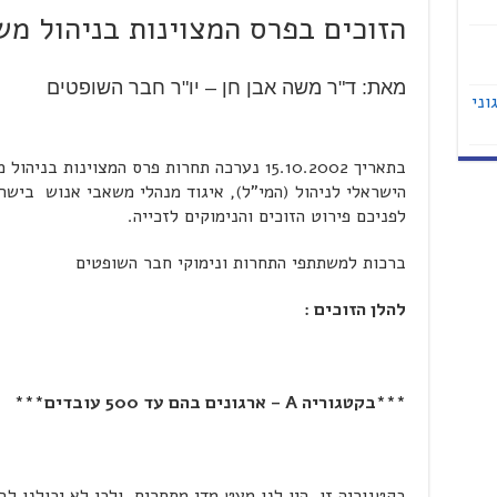
הזוכים בפרס המצוינות בניהול משאבי
מאת: ד"ר משה אבן חן – יו"ר חבר השופטים
וני
הישראלי לניהול (המי"ל), איגוד מנהלי משאבי אנוש בישר
לפניכם פירוט הזוכים והנימוקים לזכייה.
ברכות למשתתפי התחרות ונימוקי חבר השופטים
להלן הזוכים :
***בקטגוריה
A
– ארגונים בהם עד 500 עובדים***
בקטגוריה זו, היו לנו מעט מדי מתחרים, ולכן לא יכולנו ל