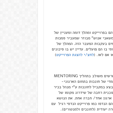
ם בפרוייקט ומהלך דומה ומעניין של
 משאבי אנוש" מבוזר שמעביר סמכות
מים בעקבות המעבר הזה. המהלך של
 בו הם פועלים. עדיין יש בו סיכונים
 אם לאו. (
לחצ/י להצגת הפרוייקט
)
עם פרויקט חונכות מרשים משולב בתהליך MENTORING
מדי של חונכות בתחום הארגוני-
 עם תהליך MENTORING יחודי המתבצע במקביל לחונכות ע"י מנהל בכיר
וכנית רחבה של שידרוג מקומו של
ארגון אחד/ חברה אחת. את הנושא
ומניסטי הרך והאורירי הזה של חונכות ו MENTORING הם הנדסו כמו פרוייקט הנדסי רגיל עם
ה יעודית (לחונכים ולמנטורים).