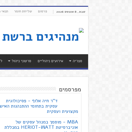
פרסום
שליחת חומר
תנאי 
שבת , 8 אוגוסט 2026
ספריה
אירועים ניהוליים
סרטוני ניהול
לי
מפרסמים
ד''ר חיה אלוף - פסיכולוגית
עסקית בתחומי ההתנהגות האישי
מקצועית ועסקית
MBA - מוסמך במנהל עסקים של
אוניברסיטת HERIOT-WATT במכללת