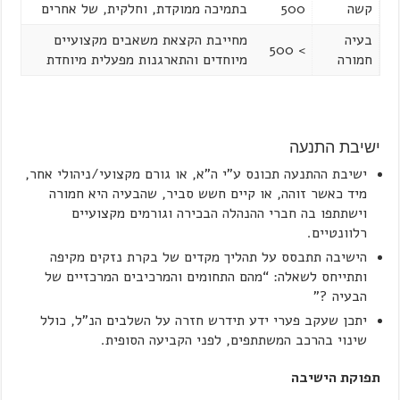
קשה
500
בתמיכה ממוקדת, וחלקית, של אחרים
בעיה
מחייבת הקצאת משאבים מקצועיים
> 500
חמורה
מיוחדים והתארגנות מפעלית מיוחדת
ישיבת התנעה
ישיבת ההתנעה תכונס ע”י ה”א, או גורם מקצועי/ניהולי אחר,
מיד כאשר זוהה, או קיים חשש סביר, שהבעיה היא חמורה
וישתתפו בה חברי ההנהלה הבכירה וגורמים מקצועיים
רלוונטיים.
הישיבה תתבסס על תהליך מקדים של בקרת נזקים מקיפה
ותתייחס לשאלה: “מהם התחומים והמרכיבים המרכזיים של
הבעיה ?”
יתכן שעקב פערי ידע תידרש חזרה על השלבים הנ”ל, כולל
שינוי בהרכב המשתתפים, לפני הקביעה הסופית.
תפוקת הישיבה