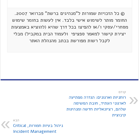
© כל הזכויות שמורות ל"מנהיגים ברשת" פברואר 2007.
החומר מותר לשימוש אישי בלבד. אין לעשות בחומר שימוש
מסחרי/עסקי ו/או להפיצו בכל דרך שהיא (להוציא באמצעות
יצירת קישור למאמר ספציפי ולעמוד הבית במקביל) מבלי
לקבל רשות מפורשת בכתב מהנהלת האתר
קודם
רוחניות וארגונים: הגדרה מפתיעה
לארגוני העתיד, חובת המשימה
שלהם, רציונאליות חדשה ומנהיגות
קיבוצית
הבא
ניהול בעיות חמורות, Critical
Incident Management