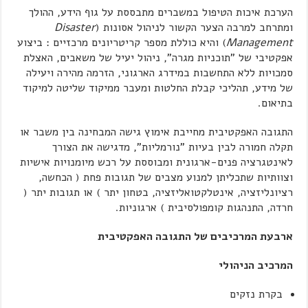
הערכת איכות הטיפול במשברים מתבססת על גוף הידע, ההולך
ומתרחב למרבה הצער הקשור לניהול אסונות (
Disaster
Management
) והיא כוללת מספר קריטריונים מרכזיים : ביצוע
אפקטיבי של "תוכניות מגרה", ניהול יעיל של משאבים, האצלת
סמכויות ללא התחשבות במידרג הארגוני, הזרמה מהירה ויעילה
של מידע, תהליכי קבלת החלטות ומעבר ממיקוד שליטה למיקוד
בתיאום.
התגובה האפקטיבית מחייבת אימוץ גישה המבחינה בין משבר או
תקלה חמורה לבין בעיות "נורמליות", מדגישה את הצורך
לאינטגרציה פנים-ארגונית ומבוססת על רכש מיומנויות אישיות
וצוותיות שתכליתן למנוע מצבים של תגובות פחת ( הכחשה,
רציונליזציה, אינטלקטואליזציה, בטחון יתר ) או תגובות יתר (
חרדה, התנהגות קומפולסיבית ) ארגוניות.
ארבעת המרכיבים של התגובה האפקטיבית
המרכיב הניהולי
בקרת נזקים