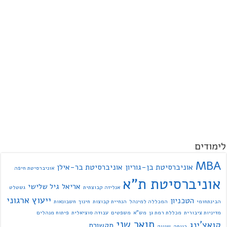
לימודים
MBA
אוניברסיטת בן-גוריון
אוניברסיטת בר-אילן
אוניברסיטת חיפה
אוניברסיטת ת"א
אריאל
גיל שלישי
אנליזה קבוצתית
גשטלט
ייעוץ ארגוני
הטכניון
הבינתחומי
המכללה למינהל
הנחיית קבוצות
חינוך
חשבונאות
מדיניות ציבורית
מכללת רמת גן
מש"א
משפטים
עבודה סוציאלית
פיתוח מנהלים
תואר שני
קואצ'ינג
תקשורת
רווחה
שיווק