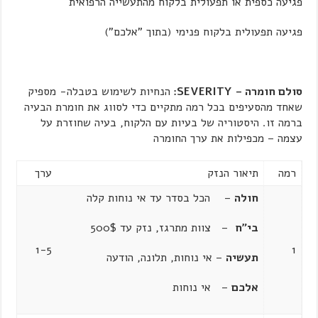
פגיעה כספית או תפעולית בלקוח מהתעשייה הרפואית
פגיעה תפעולית בלקוח פנימי (בתוך "אלכם")
סולם חומרה
–
SEVERITY
:
הנחיות לשימוש בטבלה- מספיק
שאחד מהסעיפים בכל רמה מתקיים כדי לסווג את חומרת הבעיה
ברמה זו. היסטוריה של בעיות עם הלקוח, בעיה שחוזרת על
עצמה – מכפילות את ערך החומרה
רמה
תיאור הנזק
ערך
חולה
– הכל בסדר עד אי נוחות קלה
בי"ח
– צוות מתרגז, נזק עד 500$
1-5
1
תעשיה
– אי נוחות, תלונה, הודעה
אלכם
– אי נוחות