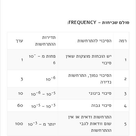
סולם שכיחות
–
FREQUENCY
:
תדירות
רמה
הסיכוי להתרחשות
ערך
ההתרחשות
-
יש הוכחות מוצקות שאין
פחות מ – 10
1
1
סיכוי
6
הסיכוי נמוך, התרחשות
-6
3
2
10
נדירה
3
סיכוי בינוני
-5
-6
10
– 10
10
4
סיכוי גבוה
-3
-5
60
– 10
10
התרחשות ודאית או אין
-3
5
שום וודאות לגבי
100
יותר מ – 10
ההתרחשות