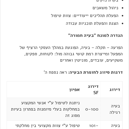
בקרת נזקים
ניהול משאבים
הפעלת תהליכים ייעודיים: צוות טיפול
הצגת והפעלת תוכניות עבודה
הגדרה למונח "בעיה חמורה"
הפרעה – תקלה – בעיה, הפוגעת במהלך העסקי הרציף של
המפעל ומייצרת רמת קושי גבוהה מול: לקוחות, ספקים,
משקיעים, עובדים, מוניטין ואחרים
דרגות סיווג לחומרת הבעיה:
ראה נספח ה'
דירוג
דירוג
אפיון
SF
ניתנת לטיפול ע"י אנשי המקצוע
בעיה
0-100
במחלקות בעלי מיומנות בפתרון בעיות
רגילה
מסוג זה
בעיה
101-
טיפול ע"י צוות מקצועי בין מחלקתי