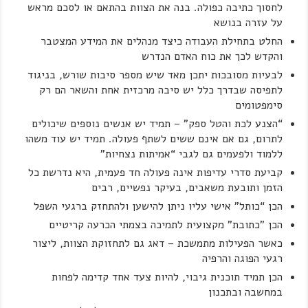
לחסוך כתיבה כפולה. בנה את הצוות בהתאם או לסכם מראש
על עזרה בנושא
החלט בתחילת העבודה כיצד מנהלים את המידע המצטבר
והקדש לכך את כוח האדם הנדרש
לבעיות מסובכות יתכן מאד שיש מספר סיבות שורש, בניגוד
לתפיסה שבדרך כלל יש סיבה מרכזית אחת והשאר הם רק
סימפטומים
“הצנע לכת והטל ספק" – תמיד יש אנשים נוספים שיכולים
לתרום, גם אם אינם ששים לשתף פעולה. תמיד יש עוד משהו
ללמוד ולפעמים גם לגבי “אמיתות נצחיות"
קביעת סדרי עדיפות אינה פעולה חד פעמית, היא נדרשת כל
הזמן ותובעת משאבים, בעיקר נפשיים, רבים
הכן “כותל" אישי עליו ניתן להישען ולהתחזק ברגעי השפל
הכן "כתובת" מקצועית לתמיכה בצמתי הכרעה קריטיים
כאשר הפעילות מתמשכת – דאג גם לתחזוקת הצוות, ליצור
רגעי הפוגה והרפיה
הכן תמיד תוכנית גיבוי, להיות צעד אחד קדימה לפחות
במחשבה ובתכנון