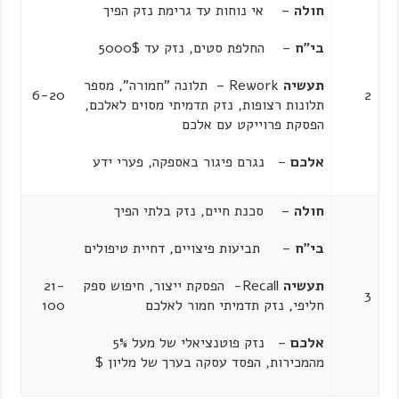
חולה
– אי נוחות עד גרימת נזק הפיך
בי"ח
– החלפת סטים, נזק עד 5000$
תעשיה
Rework – תלונה "חמורה", מספר
6-20
2
תלונות רצופות, נזק תדמיתי מסוים לאלכם,
הפסקת פרוייקט עם אלכם
אלכם
– נגרם פיגור באספקה, פערי ידע
חולה
– סכנת חיים, נזק בלתי הפיך
בי"ח
– תביעות פיצויים, דחיית טיפולים
תעשיה
Recall- הפסקת ייצור, חיפוש ספק
21-
3
חליפי, נזק תדמיתי חמור לאלכם
100
אלכם
– נזק פוטנציאלי של מעל 5%
מהמכירות, הפסד עסקה בערך של מליון $