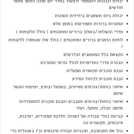
יכולת ונכונות להתמסר ולפעול בסדר יום שונה למשך מספר
חודשים
יכולת גיוס משאבים ביחידות השונות
המטרות ברורות ומפורטות באופן מלא
מדדי ההצלחה/כשלון ברורים ומוסכמים ( כולל הלקוחות )
לוחות הזמנים ברורים ומוסכמים ( כולל אלו שנמסרו ללקוחות
)
הקצאת כלל המשאבים הנדרשים
הבהרת סדרי העדיפויות לכלל גורמי המערכת
הכנת תוכנית תקשורת מפעלית
הכנת תוכנית לניהול המידע
איתור כוחות/גורמים מסיעים, במפעל ובחוץ, וטיפוח הקשר
איתם
איתור כוחות/גורמים מעכבים והכנת תוכנית להתמודדות
איתם: הכלה, מעקף, ועוד
קביעת נהלי עבודה של הצוות: חלוקת תפקידים, ישיבות,
סיכומים, תקשורת וכו
נהל את התכתובת, תוכניות עבודה סיכומים וכ'ו באנגלית כדי