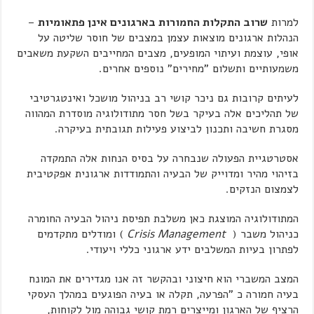
למרות
שרוב התקלות החמורות בארגונים אינן פתאומיות
–
הנהלות ארגונים מוצאות עצמן במצבים של חוסר שליטה על
אופי, עוצמת ועיתוי המופעים, מצבים המחייבים השקעת משאבים
משמעותיים ותשלום "מחירים" נוספים אחרים.
לעיתים קרובות גם ניכר קושי רב בניהול מושכל ואינטגרטיבי
של תהליכים אלה בעיקר בשל חסר מתודולוגיה מוסדרת המהווה
מסגרת חשיבה ותכנון לביצוע פעילות תגובתית בעיקרה.
אסטרטגיית הפעולה שנבחרה על בסיס הנחות אלה התמקדה
בזיהוי מהיר ומדוייק של הבעיה והתמודדות ארגונית אפקטיבית
לצמצום הנזקים.
המתודולוגיה המוצגת כאן משלבת תפיסת ניהול הבעיה החומרה
כניהול משבר (
Crisis Management
) ומודלים מתקדמים
לפתרון בעיות המשלבים ידע ארגוני כללי ויעודי.
המצב המשברי הוא חיצוני ובהקשר זה אנו מגדירים את המונח
בעיה חמורה כ "הפרעה, תקלה או בעיה הפוגעים במהלך העסקי
הרציף של הארגון ומייצרים רמת קושי גבוהה מול לקוחות,