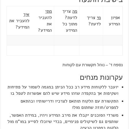
מה
צריך
מתי
איך
אפיון
מי
צריך
לדעת?
להעביר
להעביר את
המידע
לדעת?
מתוך כל
את
המידע?
המידע
המידע?
נספח ד' – נוהל תקשורת עם לקוחות
עקרונות מנחים
יועבר ללקוחות מידע רב ככל הניתן במגמה לשמור על פתיחות
ושקיפות אך בהקפדה שזהו מידע שיש להם אפשרות לטפל בו
התקשורת עם הלקוח תותאם לצרכיו ודרישותיו ובהתאם
למפרט/חוזה שחתום מולו
משרדי הסוכנים יקבלו את מירב המידע ויהיו, במידת האפשר,
שותפים גם לשיקולים פנימיים, בכדי שיוכלו לסייע במו"מ מול
הלקוח בפתרון הבעיה