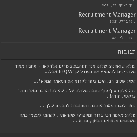
31 באוקטובר, 2021
Recruitment Manager
19 ביולי, 2021
Recruitment Manager
19 ביולי, 2021
תגובות
עולא שואהנה: שלום אנו חטחבת נעורים אלחלאן - סחנין מאוד
מעוניינים להטמיע את המודל שך EFQM אבל...
קטי: שלום רב, היכן ניתן לקרוא את המאמר המלא?...
נגה אלון: סוף סוף כתבה מעולה על נושא זה! הרבה מאד חומר
פרקטי. תודה!...
נופר לנגה: מאוד אוהבת ומתחברת לתכנים שלך....
טליה: מאמר הכי ברור ומקצועי שקראתי , לקחתי לעצמי כמה
משפטים מנצחים מכאן , תודה ....