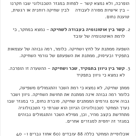
הופרכה, ולא נמצא קשר – לפחות במגזר הטכנולוגי שבו חקרנו
– בין אישיות מסורה לעבודה לבין שחיקה רוחנית או רגשית,
טוענת נחום.
קשר בין אוטונומיה בעבודה לשחיקה
– נמצא במחקר, כי
לרמת האוטונומיה של עובד
השפעה ממתנת על לחץ ושחיקה. כלומר, רמה גבוהה של עצמאות
בתפקיד ובעיסוק, ממתנת את השפעתם של גורמי השחיקה.
קשר בין גיוון בתפקיד, שכר ושחיקה
– ההשערה זו הופרכה.
לא נמצא כי גיוון בתפקיד
ממתן שחיקה, לא נמצא כי רמת השכר והתגמולים משפיעה,
כלומר רמה גבוהה אינה ממתנת את תחושת השחיקה. גיוון ושכר
גבוה אינם גורמים הממתנים שחיקה, סוברת נחום, כי במגזר שבו
נערך המחקר (טכנולוגיה) הגיוון הוא שגרתי כי הטכנולוגיה
מתחדשת בקצב מהיר, וכן, ממילא השכר והתגמולים גבוהים
במגזר זה יחסית למגזרים אחרים.
אוכלוסיית המחקר כללה 88 עובדים (60 אחוז גברים ו- 40