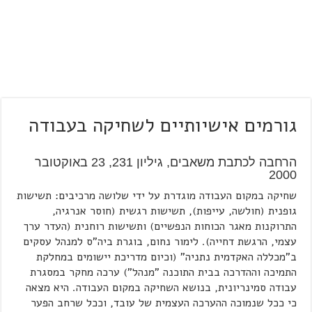
גורמים אישיותיים לשחיקה בעבודה
הרחבה לכתבת משאבים, גיליון 231, 23 באוקטובר
2000
שחיקה במקום העבודה מוגדרת על ידי שלושה מרכיבים: תשישות
גופנית (חולשה, עייפות), תשישות רגשית (חוסר אנרגיה,
התרוקנות מאגר הכוחות הנפשיים) ותשישות רוחנית (העדר ערך
עצמי, הרגשת דחייה). לימור נחום, בוגרת ביה"ס למנהל עסקים
ב"מכללה האקדמית נתניה" (וכיום מדריכת יישומים במחלקת
התמיכה וההדרכה בבית התוכנה "מנהל") ערכה מחקר במסגרת
עבודה סמינריונית, בנושא השחיקה במקום העבודה. היא מצאה
כי ככל שנמוכה ההערכה העצמית של עובד, וככל שרחב הפער