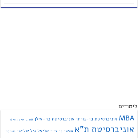
לימודים
MBA
אוניברסיטת בן-גוריון
אוניברסיטת בר-אילן
אוניברסיטת חיפה
אוניברסיטת ת"א
אריאל
גיל שלישי
אנליזה קבוצתית
גשטלט