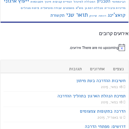
ייעוץ ארגוני
הטכניון
הבינתחומי
המכללה למינהל
הנחיית קבוצות
חינוך
חשבונאות
מדיניות ציבורית
מכללת רמת גן
מש"א
משפטים
עבודה סוציאלית
פיתוח מנהלים
תואר שני
קואצ'ינג
תקשורת
רווחה
שיווק
אירועים קרובים
There are no upcoming אירועים.
נצפים
אחרונים
תגובות
חשיבות ההדרכה בעת מיתון
18 במאי, 2015
תמיכת הנהלת הארגון בתהליך ההדרכה
18 במאי, 2015
הדרכה בתקופות צמצומים
12 באפריל, 2015
דרושים: מפתחי הדרכה