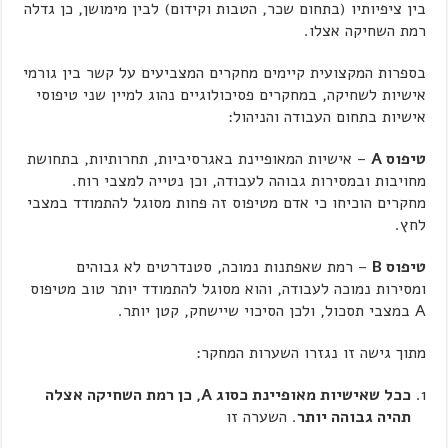
בין ציפיותיו (בתחום שכר, הטבות וקידום) לבין מימושן, כן גדלה
רמת השחיקה אצלו.
בספרות המקצועית קיימים מחקרים המצביעים על קשר בין גורמי
אישיות לשחיקה, במחקרים פסיכולוגיים נהוג למיין שני טיפוסי
אישיות בתחום העבודה והניהול:
טיפוס
A
– אישיות המאופיינת באגרסיביות, תחרותיות, בתחושת
מחויבות ובמסירות גבוהה לעבודה, וכן נטייה למצבי רוח.
מחקרים הוכיחו כי אדם מטיפוס זה פחות מסוגל להתמודד במצבי
לחץ.
טיפוס
B
– רמת שאפתנות נמוכה, סטנדרטים לא גבוהים
ומסירות נמוכה לעבודה, והוא מסוגל להתמודד יותר טוב מטיפוס
A במצבי תסכול, ולכן הסיכוי שיישחק, קטן יותר.
מתוך גישה זו נגזרו השערות המחקר:
ככל שאישיות מאופיינת כסוג
A, כן רמת השחיקה אצלה
תהיה גבוהה יותר
. השערה זו