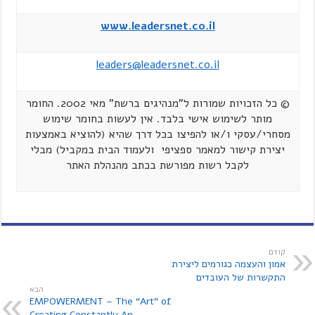
www.leadersnet.co.il
leaders@leadersnet.co.il
© כל הזכויות שמורות ל"מנהיגים ברשת" מאי 2002. החומר
מותר לשימוש אישי בלבד. אין לעשות בחומר שימוש
מסחרי/עסקי ו/או להפיצו בכל דרך שהיא (להוציא באמצעות
יצירת קישור למאמר ספציפי ולעמוד הבית במקביל) מבלי
לקבל רשות מפורשת בכתב מהנהלת האתר
קודם
אמון והעצמה כגורמים ליצירת
התקשרות של העובדים
הבא
EMPOWERMENT – The “Art” of
Creating Constantly An