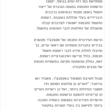
מתחדשת כמו רוח ומים.
בנוסף, יתמכו
הרשתות החכמות במגמה הגוברת של ייצור
חשמל באופן מקומי ובשימוש ברכבים
היברידיים בעלי סוללות נטענות.
רשתות
החשמל החכמות יאפשרו לצרכנים קבלה
מושכלת של החלטות לגבי השימוש בחשמל.
הרשת העירונית החכמה של אקסנצ'ר מקשרת
בכירים בחברות תשתיות עם ראשי ערים, כך
שיוכלו לחלוק מידע
לגבי רשתות חשמל
חכמות,
כולל פרישה ואינטגרציית רשתות.
זאת, כחלק מהשקעה מקיפה בתשתיות חכמות
של מבנים ותחבורה.
מנהל חטיבת התפעול באקסנצ'ר, סאנדר ואן
נורטנד:
"הערים הן פולטות הפחמן הדו
חמצני הגדולות ביותר, ועל כן רשויות הערים
הן קריטיות להשקת הרשתות החכמות.
הרשויות העירוניות נמצאות בעמדה הטובה
ביותר לתיאום בין בעלי המניות בסקטור