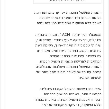
רשתות החשמל החכמות יסייעו בהפחתת רמת
פליטת הפחמן הדו חמצני ויבטיחו אספקת
חשמל ללא הפסקות ממקורות כמו רוח ומים
אקסנצ'ר
(ניו יורק:
ACN
),
חברה
ציבורית
גלובלית
,
המעניקה ייעוץ ניהולי
-אסטרטגי
,
שירותי
טכנולוגיה ומיקור-חוץ
,
הקימה רשת
עירונית חכמה, המחברת שירותים ציבוריים
עם רשויות עירוניות ברחבי העולם,
המחויבות לפרישת תשתיות חשמל חכמות.
רשתות החשמל החכמות
משלבות טכנולוגיה
קיימת עם חדשה
לצורך ניהול יעיל יותר של
אספקת אנרגיה.
שלא כמו רשתות החשמל הקונבנציונליות
הקיימות היום,
רשתות החשמל החכמות
יבטיחו אספקת חשמל אמינה, באיכות גבוהה
וללא הפסקות,
ובעיקר ממקורות אנרגיה