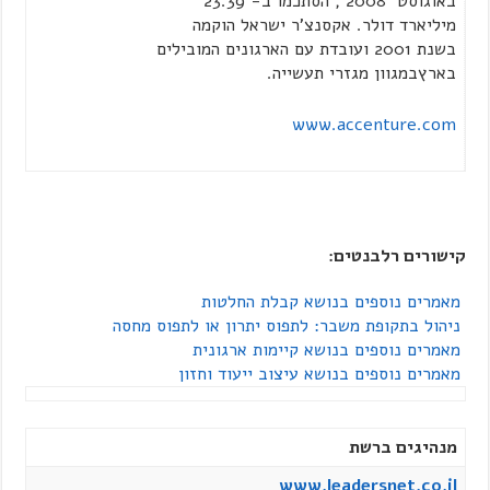
באוגוסט
2008
,
הסתכמו ב- 23.39
מיליארד דולר
. אקסנצ'ר ישראל
הוקמה
ב
שנת 2001 ועובדת עם הארגונים המובילים
בארץ
במגוון מגזרי תעשייה
.
www.accenture.com
קישורים רלבנטים:
מאמרים נוספים בנושא קבלת החלטות
ניהול בתקופת משבר: לתפוס יתרון או לתפוס מחסה
מאמרים נוספים בנושא קיימות ארגונית
מאמרים נוספים בנושא עיצוב ייעוד וחזון
מנהיגים ברשת
www.leadersnet.co.il