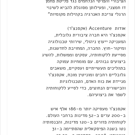
הציבורי והפרטי הנלחמים נגד פליטת פחמן
דו חמצני,
ופעילותן מסוגלת להביא לשינוי
הרגלי צריכת האנרגיה בקהילות מקומיות"
אודות
Accenture
(אקסנצ'ר)
אקסנצ'ר
היא חברה
ציבורית
גלובלית,
המעניקה ייעוץ ניהולי,
שירותי טכנולוגיה
ומיקור-חוץ.
החברה, המחויבת לחדשנות,
מסייעת ללקוחותיה,
עסקים וממשלות,
להשיג
ביצועים גבוהים. עם מומחיות עמוקה
בתהליכים תעשייתיים ועסקיים,
משאבים
גלובליים רחבים ומוניטין מוכח, אקסנצ'ר
מניידת את כוח האדם, הטכנולוגיות
והכישורים הנחוצים, כדי לסייע ללקוחותיה
לשפר את ביצועיהם.
אקסנצ'ר מעסיקה יותר מ-186 אלף איש
ב-
200 ערים ב-52
מדינות ברחבי העולם
.
לקוחותיה פזורים ב-120 מדינות,
והכנסותיה
נטו בשנה הפיסק
א
לית שהסתיימה ב-31