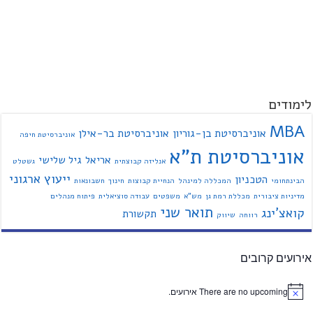
לימודים
MBA
אוניברסיטת בן-גוריון
אוניברסיטת בר-אילן
אוניברסיטת חיפה
אוניברסיטת ת"א
אריאל
גיל שלישי
אנליזה קבוצתית
גשטלט
ייעוץ ארגוני
הטכניון
הבינתחומי
המכללה למינהל
הנחיית קבוצות
חינוך
חשבונאות
מדיניות ציבורית
מכללת רמת גן
מש"א
משפטים
עבודה סוציאלית
פיתוח מנהלים
תואר שני
קואצ'ינג
תקשורת
רווחה
שיווק
אירועים קרובים
There are no upcoming אירועים.