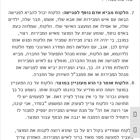
הלקוח מביא אדם נוסף לפגישה
: הלקוח יכול להביא לפגישה
הבאה עם איש המכירות את אבא שלו, אשתו, חבר שלה, ילדים
שלה, או אפילו את המעצב האישי שלו. הלקוח, שמלווה כעת
באדם נוסף, שומע שנית על המוצר מאיש המכירות. רצוי,
כמובן, כי יהיה זה נציג מכירות שמכיר את הלקוח ופגש אותו
קודם לכן. אגב, עם העלאת רמת המדרג הארגוני מצד הלקוח
(לדוגמא, אם הלקוח, שהוא מנהל התפעול של החברה, מביא
אתו לפגישה את מנהל החברה), מומלץ גם לאיש המכירות
להעלות מדרג זה. כך, נציג המכירות יביא אתו לפגישה את
מנהל המכירות או את סמנכ"ל השיווק של החברה.
הלקוח אומר כי הוא מעוניין במוצר
: הלקוח עד כה התעניין
במוצר ועתה הוא מודיע על כוונתו לקנות אותו. נשמע כל כך
פשוט וברור עד כי אין צורך לציין זאת. אך לפעמים יש לי
תחושה כי הלקוח צריך לצעוק את המשפט "בסדר, אני קונה,
אני רוצה את זה" על מנת שאיש המכירות יפסיק למכור לו
מתג ניגודיות גבוהה
ויתחיל לרשום הזמנה או יגבה את הכסף עבור המוצר.
הלקוח שמודיע בקול רם על כך שהוא רוצה לקנות את המוצר,
מתג גודל גופן
מעביר למעשה מסר מאוד ברור לאיש המכירות. האחרון צריך