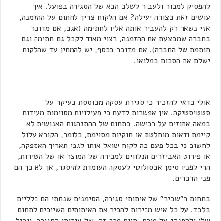
להפסיק למכור ולעבור לשלב הבא של הסגירה בפועל. איך
עושים זאת בצורה יעילה? אם הלקוח צריך לחתום על ההזמנה,
אזי נשאר רק להעביר אותה אליו לחתימה (אגב, אם מדובר
בחברה שמבצעת את ההזמנה, רצוי מאוד לקבל גם חתימה וגם
חותמת של החברה). אם מדובר בכסף, יש להמתין עד שהלקוח
ישלם את הסכום במלואו.
אולי כדאי להזכיר כי סגירת עסקה מבוססת בעיקר על
סטטיסטיקה. אין אפשרות לדעת כי פעילויות מסוימות מעידות
במאה אחוזים על רכישה. בתחום של ההתנהגות האנושית לא
קיימת ודאות מוחלטת או חוקיות מסוימת, כלומר, הקורא עלול
לחשוב כי בכל פעם בה לקוח שואל אותו לגבי תאריך האספקה,
או פירוט האביזרים הנלווים למכירה של המוצר או של השירות,
הרי לפניו סימן אבסולוטי לעסקה העומדת להיסגר, אך לא כך הם
פני הדברים.
בתחום ה"שביר" של איתותי סגירה, הסימנים שנתתי הם כלליים
בלבד. על כל איש מכירות להכיר את האיתותים השייכים לתחום
שלו ולהתנהג על פיהם. סיום פרק זה, של איתותי הסגירה, יוביל