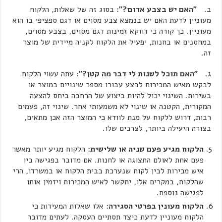
ב.
"האם יש בצבע אדום?"
: בסוג זה של שאלות, הלקוח
מעוניין לדעת האם יש בנמצא צבע מסוים או דגם ספציפי בו הוא
מעוניין. כך קורה כי דווקא זמינות דגם מסוים, בצבע מסוים,
במחסנים או בחנות, יפעיל את הלקוח לקניה מיידית של מוצר
זה.
ג.
"האם תוכל לשנות לי דבר מה קטן?"
: עתה עשוי הלקוח
לבקש מאיש המכירות לבצע עבורו מספר שינויים במוצר או
בשירות. השינוי יכול להיות ביצוע של הרחבה ביחס להצעה
המקורית, הקטנה או שינוי לא משמעותי אחר. שינוי זה, פעמים
רבות, דרוש ללקוח על מנת לוודא כי המוצר הזה אכן מתאים,
בצורה היעילה ביותר, לצרכים שלו.
הלקוח מגיע פעם שניה או שלישית
: הלקוח מגיע יותר מאשר
פעם אחת לאולם התצוגה או לחנות. אם מדובר בפגישה בין
איש מכירות לבין לקוח שנערכת בבית הלקוח או במשרדו, הרי
שהלקוח, במקרים אלו, יתקשר לאיש המכירות ויזמין אותו
לפגישה נוספת.
הלקוח מעונין בפרטי הסגירה
: אלו שאלות המעידות כי
הלקוח מעוניין לדעת כיצד תסתיים העסקה. לעתים מדובר