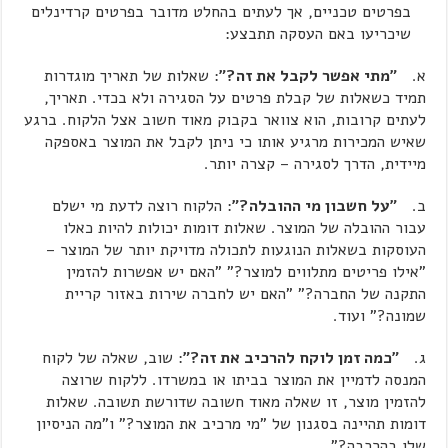
בפרטים טכניים, אך לעתים בהחלט מדובר בפרטים קרדינלים
שיכריעו באם העסקה תתבצע:
א.
"מתי אפשר לקבל את זה?"
: שאלות של תאריך מוגדרות
תמיד כשאלות של קבלת פרטים על הסגירה ולא בכדי. תאריך,
לעתים קרובות, הוא צוואר בקבוק מאוד חשוב אצל הלקוח. ברגע
שאיש המכירות מרגיע אותו כי ניתן לקבל את המוצר באספקה
מיידית, הדרך לסגירה – קצרה יותר.
ב.
"על חשבון מי ההובלה?"
: הלקוח רוצה לדעת מי ישלם
עבור ההובלה של המוצר. שאלות דומות יכולות להיות כאלו
העוסקות בשאלות הנוגעות לתכולה מדויקת יותר של המוצר –
"אילו פריטים מתלווים למוצר?" "האם יש אפשרות להזמין
התקנה של החברה?" "האם יש לחברה שירות באזור קריית
שמונה?" ועוד.
ג.
"כמה זמן לוקח להרכיב את זה?"
: שוב, שאלה של לקוח
המנסה לדמיין את המוצר בביתו או במשרדו. ללקוח שרוצה
להזמין מוצר, זו שאלה מאוד חשובה שדורשת תשובה. שאלות
דומות תהיינה בסגנון של "מי מרכיב את המוצר?" ו"מה הניסיון
שלו בהרכבה?".