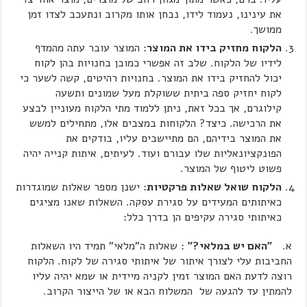
את עינינו, נעמוד לידו, נבחן אותו מקרוב ונתעכב לצדו זמן
ממושך.
הלקוח מחזיק בידו את המוצר
: המוצר עובר עתה מהמדף
לידיו של הלקוח. שלב זה אפשרי כמובן בחנויות בהן לקוח
יכול להחזיק בידו את המוצר. בחנויות רהיטים, קשה לשער כי
לקוח יחזיק ספה ביתית ששוקלת מעל שמונים ותשעה
קילוגרם, אך בכל זאת, ניתן ללמוד מתי הלקוח מעוניין לבצע
את הרכישה. כיצד? הלקוחות במצבים אלו, מתחילים למשש
את המוצר בידיהם, הם מתיישבים עליו, בודקים את
הפונקציונאליות שלו עבורם ועוד. לעיתים, איתות קנייה יהיה
פשוט ליטוף של המוצר.
הלקוח שואל שאלות פרקטיות
: ישנן מספר שאלות שמוגדרות
כאיתותים המעידים על סגירת עסקה. השאלות שאנו מציגים
כאיתותי סגירה עקיפים הן בדרך כלל:
א.
"האם יש במלאי?"
: שאלות ה"מלאי" תמיד היו השאלות
החביבות עלי לצורך איתור של איתותי סגירה של לקוח. הלקוח
רוצה לדעת האם המוצר זמין לקניה מיידית או שמא יהיה עליו
להמתין עד להגעה של המשלוח הבא או של הייצור הקרוב.