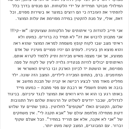
המילולי מבוקר תמידית על ידי הלקוחות. הם מנסים בדרך כלל
להסתיר את העובדה כי הם רוצים במוצר או בשירות מסוים, וכל
זאת, אולי, על מנת להקטין במידה מסוימת את עלות המוצר.
אני חייב להודות כי איתותים של הלקוחות שצועקים: "או-קי!!!
אני מתכוון לרכוש את זה" לא תמיד כה ברורים. כמעט ולא
ראיתי מצב שבו לקוח קופץ משמחה למראה המוצר שהוא ראה
והוא מוצא חן בעיניו. לעתים הם יהיו סמויים מעיניו של אדם
ממוצע, אך אני מצפה מאיש מכירות ותיק ללמוד לקרוא אותם.
האיתותים יכולים להיות פנטזיה גלויה לעין של לקוח על ספה
מסוימת, או הושטת יד לכיוון הארנק ובו כרטיס האשראי או
המזומנים. ברם, בתחום המכירה לילדים, המצב הזה שונה. ילד
מחליט מאוד מהר לבצע רכישה או קניה של תכנת מחשב או
בובה או מטוס חשמלי או רכבת עם פסי מתכת – כמעט מייד
באותו רגע בו הוא או היא רואים את המוצר לנגד עיניהם. בניגוד
לגדולים, שכבר יודעים לשלוט על הרגשות שלהם ועל התגובות
שלהם, הקטנים האלו "שקופים" לחלוטין. בתוך שתיים עד שלוש
דקות מתחילה מלחמת עולם של "אבא תקנה לי". אין משחקים
של "אני לא אקנה, אלא אם תוריד במחיר". הכל אצלם שקוף
וברור. עם המבוגרים, המצב קשה מעט יותר.