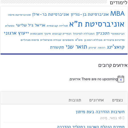
לימודים
MBA
אוניברסיטת בן-גוריון
אוניברסיטת בר-אילן
אוניברסיטת חיפה
אוניברסיטת ת"א
אריאל
גיל שלישי
אנליזה קבוצתית
גשטלט
ייעוץ ארגוני
הטכניון
הבינתחומי
המכללה למינהל
הנחיית קבוצות
חינוך
חשבונאות
מדיניות ציבורית
מכללת רמת גן
מש"א
משפטים
עבודה סוציאלית
פיתוח מנהלים
תואר שני
קואצ'ינג
תקשורת
רווחה
שיווק
אירועים קרובים
There are no upcoming אירועים.
נצפים
אחרונים
תגובות
חשיבות ההדרכה בעת מיתון
18 במאי, 2015
תמיכת הנהלת הארגון בתהליך ההדרכה