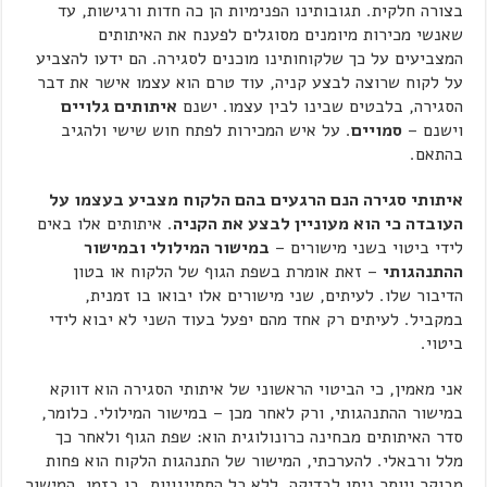
בצורה חלקית. תגובותינו הפנימיות הן כה חדות ורגישות, עד
שאנשי מכירות מיומנים מסוגלים לפענח את האיתותים
המצביעים על כך שלקוחותינו מוכנים לסגירה. הם ידעו להצביע
על לקוח שרוצה לבצע קניה, עוד טרם הוא עצמו אישר את דבר
הסגירה, בלבטים שבינו לבין עצמו. ישנם
איתותים גלויים
וישנם –
סמויים
. על איש המכירות לפתח חוש שישי ולהגיב
בהתאם.
איתותי סגירה הנם הרגעים בהם הלקוח מצביע בעצמו על
העובדה כי הוא מעוניין לבצע את הקניה
. איתותים אלו באים
לידי ביטוי בשני מישורים –
במישור המילולי ובמישור
ההתנהגותי
– זאת אומרת בשפת הגוף של הלקוח או בטון
הדיבור שלו. לעיתים, שני מישורים אלו יבואו בו זמנית,
במקביל. לעיתים רק אחד מהם יפעל בעוד השני לא יבוא לידי
ביטוי.
אני מאמין, כי הביטוי הראשוני של איתותי הסגירה הוא דווקא
במישור ההתנהגותי, ורק לאחר מכן – במישור המילולי. כלומר,
סדר האיתותים מבחינה כרונולוגית הוא: שפת הגוף ולאחר כך
מלל ורבאלי. להערכתי, המישור של התנהגות הלקוח הוא פחות
מבוקר ויותר ניתן לבדיקה, ללא כל הסתייגויות. בו בזמן, המישור