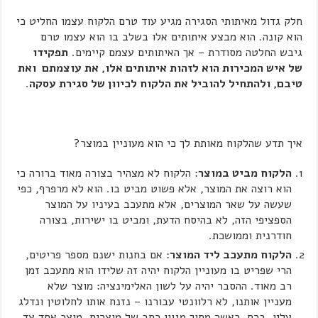
חלק גדול מאיתותי הסגירה מגיע עוד טרם הלקוח עצמו החליט כי
הוא קונה. הוא מבצע איתותים אלו בשלב בו הוא עצמו טרם
גיבש החלטה מסודרת – אך האיתותים עצמם קיימים.
תפקידו
של איש המכירות הוא לזהות איתותים אלו, את עוצמתם ואת
טיבם, ולהתחיל להוביל את הלקוח לכיוון של סגירת עסקה
.
איך תדע שהלקוח מאותת לך כי הוא מעוניין במוצר?
הלקוח מביט במוצר
: הלקוח לא מצהיר בצורה מאוד ברורה כי
הוא רוצה את המוצר, אלא פשוט מביט בו. הוא לא מרפרף, כפי
שעשה על שאר המוצרים, אלא מתעכב בעיניו על המוצר
הספציפי הזה, לא בהיסח הדעת, ומביט בו ישירות, בצורה
חודרנית וממושכת.
הלקוח מתעכב ליד המוצר
: אם בחנות ישנם מספר פריטים,
הרי שפריט בו מעוניין הלקוח יהיה זה שלידו הוא מתעכב זמן
רב מאוד. ההסבר יהיה על לשון האלימינציה: מוצר שלא
מעניין אותנו, לא רלוונטי עבורנו – נזנח אותו לחלוטין ונדלג
עליו. ברם, כאשר מתוך מגוון רחב של מוצרים, מוצר אחד צד