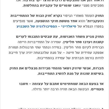
ולאחר זמן אנו מתבקשים לרכוש מוצר יקר בהרבה
. אנו
מסכימים מפני ש
אנו
שומרים על עקביות בהחלטות.
החוק
העומד מאחרי הניסוי
נקרא 'חוק הכוח של ההתחייבות
והעקביות'
והוא
אחד מששת חוקי ההשפעה,
אשר מופיעים
בספרו הנפלא של
סיאלדיני – הפסיכולוגיה של השכנוע
החוק מגיע משחר האנושות, עת שבטים התכנסו לערים
קטנות וערכו סחר חליפין.
שמירה על התחייבויות הייתה
הכרחית לקיום סחר חליפין. במידה ונתתי שתי תרנגולות תמורת
אספקה עתידית של חיטה – על מנת שלהבטחה יהיה ערך חייבת
להיות נורמה חברתית של עמידה בהתחייבות.
חברות, אנשי שיווק ושאר מומחי מכירות מנצלים את החוק
בשיטות שונות על מנת להשיג התחייבות.
אז בפעם הבאה שמחתימים אתכם על עצומה – חשבו
פעמיים.
הבקשה הבאה תהיה הרבה יותר גדולה.