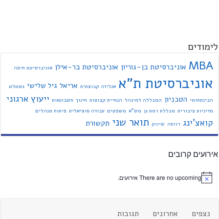
לימודים
MBA
אוניברסיטת בן-גוריון
אוניברסיטת בר-אילן
אוניברסיטת חיפה
אוניברסיטת ת"א
אריאל
גיל שלישי
אנליזה קבוצתית
גשטלט
ייעוץ ארגוני
הטכניון
הבינתחומי
המכללה למינהל
הנחיית קבוצות
חינוך
חשבונאות
מדיניות ציבורית
מכללת רמת גן
מש"א
משפטים
עבודה סוציאלית
פיתוח מנהלים
תואר שני
קואצ'ינג
תקשורת
רווחה
שיווק
אירועים קרובים
There are no upcoming אירועים.
נצפים
אחרונים
תגובות