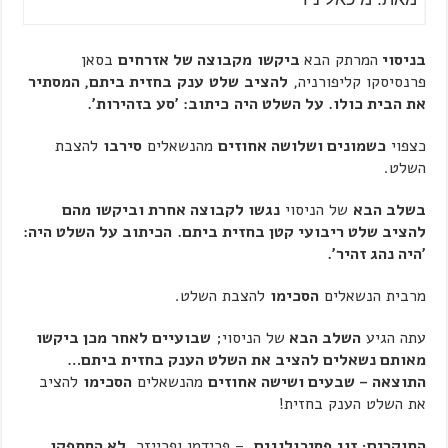
בניסוי
המרתק הבא
ביקשו
מקבוצה של אזרחים
בסאן
פרנסיסקו קליפורניה,
להציב
שלט
ענק
בחזית ביתם, המסתיר
את הבית כולו. על השלט היה
כיתוב: 'סע בזהירות'.
כצפוי
כשמונים ושלושה אחוזים
מהנשאלים
סירבו
להצבת
השלט.
בשלב הבא
של הניסוי
נגשו לקבוצה אחרת וביקשו מהם
להציב שלט ריבועי קטן בחזית ביתם.
הכיתוב על השלט היה:
'היה נהג זהיר'.
מרבית הנשאלים
הסכימו
להצבת השלט.
עתה הגיע
השלב הבא
של הניסוי;
שבועיים לאחר מכן ביקשו
מאותם נשאלים להציב את השלט הענק בחזית ביתם…
התוצאה – שבעים ושישה אחוזים
מהנשאלים
הסכימו
להציב
את השלט הענק בחזית!
החוקרים; זוג פסיכולוגים
– פרידמן ופרייזר,
לא הסתפקו