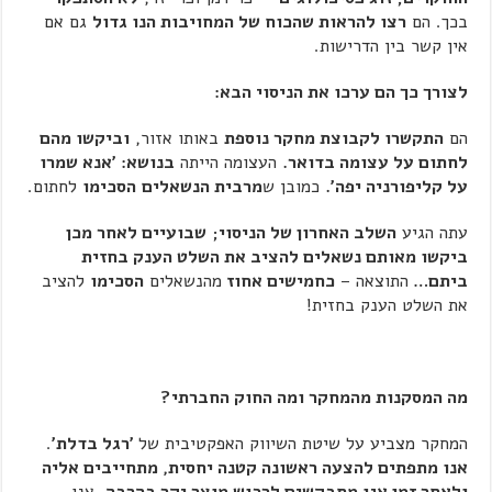
בכך. הם
רצו להראות שהכוח של המחויבות הנו גדול
גם אם
אין קשר בין הדרישות.
לצורך כך הם ערכו את הניסוי הבא:
הם
התקשרו לקבוצת מחקר נוספת
באותו אזור,
וביקשו מהם
לחתום על עצומה בדואר.
העצומה הייתה
בנושא: 'אנא שמרו
על קליפורניה יפה'.
כמובן ש
מרבית הנשאלים
הסכימו
לחתום.
עתה הגיע
השלב האחרון של הניסוי;
שבועיים לאחר מכן
ביקשו מאותם נשאלים להציב את השלט הענק בחזית
ביתם…
התוצאה –
כחמישים אחוז
מהנשאלים
הסכימו
להציב
את השלט הענק בחזית!
מה המסקנות מהמחקר ומה החוק החברתי?
המחקר מצביע על שיטת השיווק האפקטיבית של
'רגל בדלת'
.
אנו מתפתים להצעה ראשונה קטנה יחסית, מתחייבים אליה