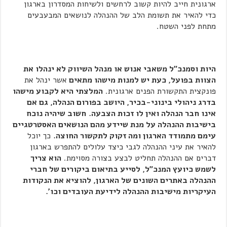
ארגונית חייב להיות קשוב לרחשים ולשיחות המסדרון בארגון
כדי להאיר את תשומת הלב של ההנהלה לנושאים המבעבעים
מתחת לפני השטח.
היות וסמנכ"ל משאבי אנוש או מנהל השיווק לא ינהלו את
הצוות בפועל, כעת יש למנות מישהו מתאים
אשר ינהל את
פונקצית התקשורת הפנים ארגונית.
המלצתי היא לקבוע מישהו
בדרג ניהולי בינוני-בכיר, היושב בפורום הנהלה, גם אם
אינו חבר הנהלה ואין לו זכות הצבעה.
חשוב שיהיה נוכח
בישיבות ההנהלה על מנת שיידע מהם הנושאים האסטרטגיים
עימם מתמודד הארגון ומה זקוק לתקשור החוצה.
כך יוכל
להאיר את עיני ההנהלה לגבי כיצד עלולים להתפרש בארגון
דברים אם ההנהלה תחליט לבצע בצורה מסוימת.
הוא צריך
לשמש כיועץ המנכ"ל, לסייע בתיאום ביקורים של חברי
ההנהלה באתרים השונים של הארגון, להוציא את הנקודות
העיקריות מישיבות ההנהלה לידיעת העובדים וכו'.