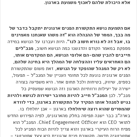
אלא היכולת שלהם לאכוף משמעת בארגון.
אם הטמעת נושא התקשורת הפנים ארגונית יתקבל כדבר של
מה בכך, המסר של ההנהלה הוא "זה משהו שאנחנו מאמינים
בו, אבל זה לא נורא חשוב לנו".
היות ועברנו על הנושא במידה
מספקת במאמר הקודם והדגשנו כמה הנושא חשוב,
מנכ"לים
חייבים להבין שהם-הם אלופי הנושא, הם המקדמים אותו,
הם האחראים עליו וההצלחה של המהלך היא בחינה שלהם,
לא רק של המנהל שהופקד על הנושא
, זאת משום שהתקשורת
הפנים ארגונית נוגעת לכל תחומי העניין של המנכ"ל – תפעול,
כספים, שיווק, בטיחות ולכל תחום אחר. היא משפיעה בצורה
ישירה על יעילות ורווחיות הארגון וזה הנושא שמעסיק כל
מנכ"ל. לכן
המנכ"ל חייב להיות מחובר ישירות לנושא ולהיות
נגיש למנהל אותו הפקיד על התקשורת בארגון, כדי לוודא
שהמסרים שהוא רוצה שיחלחלו
בארגון – אכן יחלחלו בו.
בארה"ב כבר ישנה תפיסה בחלק מהארגונים, לפיה הפירוש החדש
לתואר CEO הוא Chief Engagement Officer. המנכ"ל הוא
מפיח הרוח העיקרי בארגון והוא צריך להיות הכוח המניע לכל
אסטרטגיה חדשה. תקשורת פנים ארגונית היא צעד אסטרטגי –