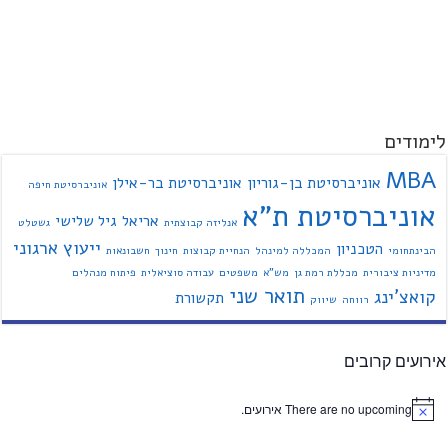
לימודים
MBA
אוניברסיטת בן-גוריון
אוניברסיטת בר-אילן
אוניברסיטת חיפה
אוניברסיטת ת"א
אריאל
גיל שלישי
אנליזה קבוצתית
גשטלט
ייעוץ ארגוני
הטכניון
הבינתחומי
המכללה למינהל
הנחיית קבוצות
חינוך
חשבונאות
מדיניות ציבורית
מכללת רמת גן
מש"א
משפטים
עבודה סוציאלית
פיתוח מנהלים
תואר שני
קואצ'ינג
תקשורת
רווחה
שיווק
אירועים קרובים
There are no upcoming אירועים.