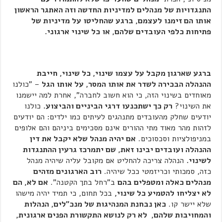
התנגדויות של מנהלים למדיניות החדשה וזה האתגר הראשון
אותו הם זימנו לעצמם, ברגע שהחליטו על מדיניות של
פתיחות כלפי העובדים שלהם, או כל שינוי ארגוני.
ברגע שארגון מקבל על עצמו שינוי, כל שינוי, חייבת
ההנהלה הבכירה לשדר את אותו המסר, על אותו הגל
– "כולנו
מאוחדים בשינוי הזה, כי הוא חשוב לחברה", אחרת למה יישמנו
את השינוי?
רק כך ישתכנעו דרגי הביניים והביצוע.
כולנו
יודעים שחלק מהעובדים מתנהגים לעיתים כמו ילדים: הם יודעים
לזהות מהר מאוד מתי ההורים אינם מסכימים ביניהם והם אלופים
במניפולציות וסכסוכים.
אם יהיה מנהל שלא יקבל את דין
ההנהלה ועובדים יבינו זאת, שם יתמרכז גרעין ההתנגדות
לשינוי.
הנהלה צריכה להחליט אם מקובל עליה שיהיה מנהל
כזה, סמכותי וכריזמטי ככל שיהיה.
רוב הארגונים מזהים
מנהלים כאלה ומטפלים בהם
ב"רחל בתך הקטנה".
אם לא, הם
לא יצליחו להטמיע כל שינוי,
בכל תחום, כי תמיד יהיה מישהו
שלא יישר קו.
כאן נבחנת המנהיגות של מנכ"לים, הנהלות
והמחויבות שלהם, לא רק לנושא התקשורת הפנים ארגונית,