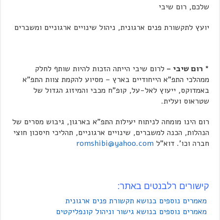
שלכם, רום שיבי
יועץ לתקשורת פנים ארגונית, ניהול שינויים ארגוניים ומשברים
* רום שיבי –
לרום שיבי הייתה הזכות להיות שותף לחלק
ממהלכי התפ"א הייחודיים בארץ – מסיוע להקמת צוות התפ"א
באמדוקס, ייעוץ לאל-על, קופ"ח מכבי והמיזוג הגדול של
שטראוס ועלית.
רום הינו מומחה לניתוח יעילות התפ"א בארגון, גיבוש מסרים של
הנהלות, הכנה למשברים, שינויים ארגוניים, תהליכי חיסכון חוצי
חברה וכו'. דוא"ל
romshibi@yahoo.com
קישורים רלבנטים באתר:
מאמרים נוספים בנושא תקשורת פנים ארגונית
מאמרים נוספים בנושא גישור וניהול קונפליקטים