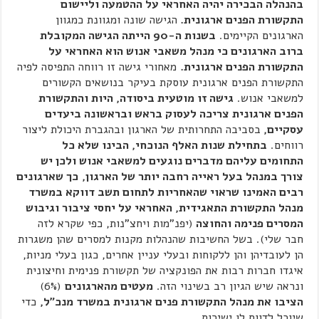
בהנהלה הבכירה יהיה האחראי על ההטמעה וליישום
התקשורת הפנים ארגונית.
הגישה שונה ומגוונת כמגוון
הארגונים הקיימים.
בשנות ה-90 הייתה הגישה המקובלת
ברוב הארגונים כי מנהל משאבי אנוש הוא האחראי על
התקשורת הפנים ארגונית.
מאחורי גישה זו רווחה התפיסה לפיה
התקשורת הפנים ארגונית עוסקת בעיקר בנושאים הקשורים
למשאבי אנוש.
גישה זו מוטעית ביסודה, היות והתקשורת
הפנים ארגונית צריכה לעסוק בראש ובראשונה ביעדים
עסקיים,
בסביבה התחרותית של הארגון ובהגברת היכולת ליצור
רווחים.
בתחילת שנות האלף הנוכחי, הבינו שלא כל
התחומים עליהם מדברים נוגעים למשאבי אנוש ולכן יש
צורך במנהל בעל ראייה רחבה יותר של הארגון,
כך שארגונים
רבים האמינו שראוי שהאחריות לתחום תשב דווקא במשרד
מנהל התקשורת התאגידית, האחראי על יחסי ציבור וגיבוש
המסרים פנימה והחוצה
(יפנ"מות ויחצ"נות, כפי שקרא לזה
חבר שלי). בשל החשיבות שהנהלות מקנות למסרים שהן משגרות
הן לעובדיהן והן ללקוחות ובעלי עניין אחרים, כגון בעלי מניות,
איגדו חברות רבות את הפונקציה של תקשורת פנימית וחיצונית
ונראה שיש הגיון רב בשינוי הזה.
מעטים מהארגונים
(6%)
הציבו את מנהל התקשורת פנים ארגונית במשרד מנכ"ל,
כדי
שיוכל לדווח לו ישירות.