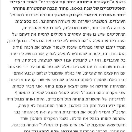
נושא ה"תקשורת הפתוחה יותר עם העובדים" כאחד היעדים
האסטרטגיים של שנת 2002, מתוך הבנה שתקשורת פתוחה
יותר משחררת צווארי בקבוק בארגון
ותורמת ישירות למוראל
העובדים, המשפיע ישירות על השורה התחתונה. גם בסביבות
עבודה גלויות יותר, ישנם מנהלים, לאו דווקא מהבכירים,
המחליטים שיש נושאים עסקיים העלולים להסיח את דעתם של
העובדים או כאלה ש"הם פשוט לא יבינו את הנושא". בנוסף לכך,
תמיד ייתכן שיהיו מנהלים שינסו לשמור אצלם את הכוח (וידע
הוא כוח רב), למרות שהוחלט למעלה להפיץ את הנושא לידיעת
כל העובדים, ואז יש להנהלה אגוז קשה לפיצוח. מניסיון, היו
חברות שהתמודדו עם אגוזים כאלה ושכנעו אותם על ידי פגישות
עם היועצים החיצוניים, היו כאלה שהמנהל שלהם שכנע אותם
והיו כאלה שאמרו לאותם מנהלים שכדאי שיישרו קו עם מדיניות
הפתיחות החדשה או שהם ימצאו עצמם בחוץ. אני מכיר לפחות
שני מקרים בהם המנכ"ל היסס לטפל במנהל שסירב להצטרף
למדיניות של תקשורת פתוחה מול העובדים, היות ואותו מנהל היה
מוקד ידע ובעל ותק רב בארגון. לאחר התחבטות לא קצרה,
המנכ"ל העדיף לבסס את המדיניות החדשה ואת מנהיגותו בכך
שהראה לאותו מנהל את הדלת. בשני המקרים הארגון שרד
והקלישאה הטוענת ש"אין אדם שאין לו תחליף" הוכחה כנכונה.
מניסיוני, הכרתי
מנהלים שהעדיפו שלא להתמודד עם