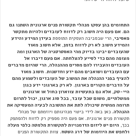
התחומים בהן עסקו מנהלי תקשורת פנים ארגונית השתנו גם
הם. אם פעם היה חשוב רק
לדווח לעובדים ולהיות מתקשר
פאסיבי,
הרי שבסביבה העסקית התוססת
בעידן המידע והידע
והמידע חשוב לא רק לדווח בזמן,
אלא חשוב מאוד
שהעובדים יבינו בדיוק מהי האסטרטגיה של הארגון ומה
מצופה מהם כדי לסייע להצלחתה
.
אם פעם דיברו אל
העובדים והעבירו להם מסרים מההנהלה, הרי שהיום מדברים
עם העובדים ושואבים מהם ידע וחדשנות.
חשוב מאוד
להציף בפני ההנהלה את המשוב של העובדים ולשמוע מהם
על הדברים הקורים בארגון.
לא רק בארגוני ידע כגון
היי-טק, אלא גם בתעשיות צווארון כחול או ארגונים
ממשלתיים, משום שכל עובד, בכל סוג ארגון, יכול לתרום
תרומה ממשית שיכולה לתת את התשובה לבעיה המעסיקה את
ההנהלה.
כאן באה לידי ביטוי מנהיגותם ויוזמתם של מנהלי
תקשורת פנים ארגונית. אם פעם היה מספיק רק לדווח ולהסתפק
בכך,
היום יש ליזום הזדמנויות לתקשורת מלמטה כלפי מעלה
ולחפש את היוזמות של דרג השטח.
צוות התקשורת הפנים