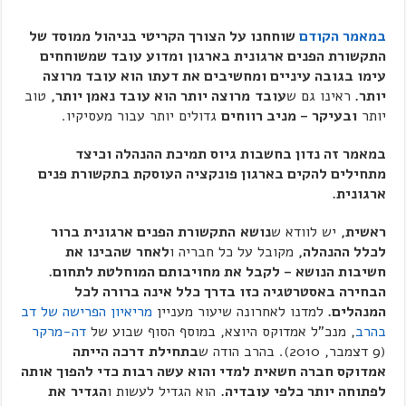
במאמר הקודם
שוחחנו על הצורך הקריטי בניהול ממוסד של
התקשורת הפנים ארגונית בארגון
ומדוע עובד שמשוחחים
עימו בגובה עיניים ומחשיבים את דעתו הוא עובד מרוצה
יותר.
ראינו גם ש
עובד
מרוצה יותר הוא עובד נאמן יותר,
טוב
יותר
ובעיקר – מניב רווחים
גדולים יותר עבור מעסיקיו.
במאמר
זה נדון בחשבות גיוס תמיכת ההנהלה וכיצד
מתחילים להקים בארגון פונקציה העוסקת בתקשורת פנים
ארגונית.
ראשית,
יש לוודא ש
נושא
התקשורת הפנים ארגונית ברור
לכלל ההנהלה,
מקובל על כל חבריה ו
לאחר
שהבינו את
חשיבות הנושא – לקבל את מחויבותם המוחלטת לתחום.
הבחירה באסטרטגיה כזו בדרך כלל אינה ברורה לכל
המנהלים.
למדנו לאחרונה שיעור מעניין
מריאיון הפרישה של דב
בהרב
, מנכ"ל אמדוקס היוצא, במוסף הסוף שבוע של
דה-מרקר
(9 דצמבר, 2010). בהרב הודה ש
בתחילת
דרכה הייתה
אמדוקס חברה חשאית למדי והוא עשה רבות כדי להפוך אותה
לפתוחה יותר כלפי עובדיה.
הוא הגדיל לעשות ו
הגדיר
את