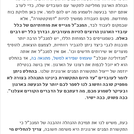
הנהלת הארגון מחליטה לתקשר עם העובדים שלה, כדי לערב
אותם יותר בנעשה ולשמוע מה יש להם לומר. אין כאן חלוקת כוח
מחודשת. מקום העבודה ממשיך להיות "דמוקטטורה", אלא
שבמקום לעבוד לבד,
המנכ"ל מגייס את מוחותיהם של כלל
עובדי הארגון הרוצים להיות מעורבים, ובדרך כלל יש רבים
כאלה.
כשמגויסים כל המוחות הללו, יש למנכ"ל הרבה יותר
תובנות לגבי כיצד ניתן להגביר רווחיות, לצמצם הוצאות, להוסיף
מוצרים או שירותים חדשים וכו'. אם אין למנכ"ל את אותה
"מנדולינה שבלב"
שעמוס שפירא למשל, מתגאה בה
, אז בהחלט
הוא לא יוכל לכפות את רצונו על הארגון. אין בושה בנטילת
יוזמה של ייעול התקשורת הפנים ארגונית שלנו.
בהחלט ניתן
לומר לעובדים "עד היום התקשורת בינינו התנהלה בצורה לא
מספיק טובה וחשוב לנו לספר לכם יותר על הנעשה בארגון
ובעיקר לשמוע מכם, מה דעתכם על הדברים הקורים אצלנו".
ככה פשוט, ככה ישיר.
כעת, משיש לנו את תמיכת ההנהלה וההבנה של המנכ"ל כי
התקשורת הפנים ארגונית היא משימה חשובה,
צריך להחליט מי