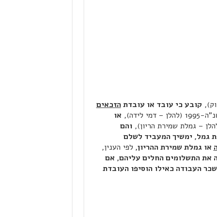
קובע כי עובד או עובדת
הזכאים
מי לידה),
או
הלן – גמלת שמירת הריון),
והם
ת גמל, ימשיך המעביד לשלם
או גמלת שמירת ההריון,
לפי הענין,
 את התשלומים החלים עליהם, אם
שכר העבודה כאילו הוסיפו העובדת