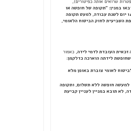
ם והתפטרות שרואים אותה כפיטורים),
באו במנין: "תקופה של חופשה או
כאמור בסעיף 2(5) לחוק העודפת על 14 יום לשנת עבודה, למעט תקופה
ת השביעית לחוק הביטוח הלאומי,
 זכאית העובדת לדמי לידה,
כאמור
 שחופשת לידתה הוארכה כדלקמן:
ביטוח לאומי צוברת באופן מלא
ה למעשה חופשה ללא תשלום, ותקופה
פת על 14 יום לשנת עבודה, לא תובא במניין לעניין קביעת