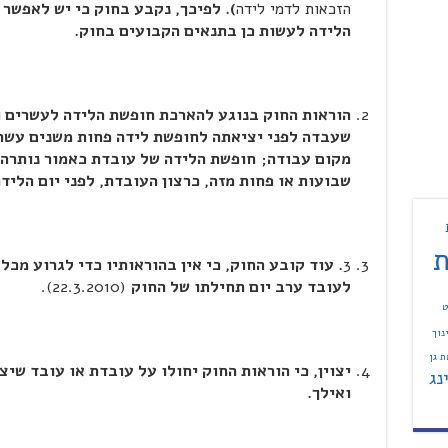
הזכאות לדמי לידה
). לפיכך, נקבע בחוק כי יש לאפש
הלידה לעשות כן בתנאים הקבועים בחוק.
הוראות החוק בנוגע להארכת חופשת הלידה לעשרים ו
שעבדה לפני יציאתה לחופשת לידה פחות משנים עשר 
מקום עבודה;
חופשת הלידה של עובדת כאמור נותרה
שבועות או פחות מזה, כרצון העובדת, לפני יום הליד
ת
3
. עוד קובע החוק, כי אין בהוראותיו כדי לגרוע מכל
לעובד ערב יום תחילתו של החוק
(22.3.2010).
ט
נוך
 גן
נג
ואילך.