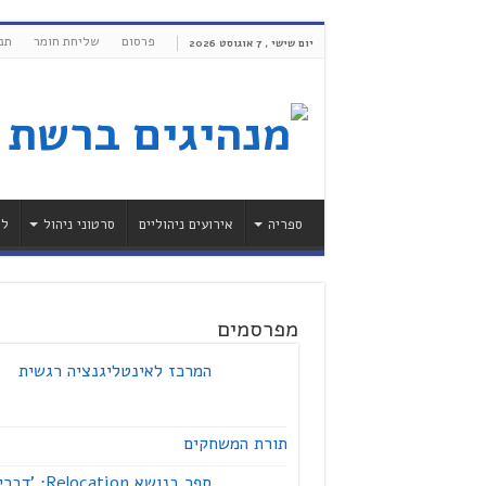
פרסום
שליחת חומר
תנ
יום שישי , 7 אוגוסט 2026
ספריה
אירועים ניהוליים
סרטוני ניהול
לי
מפרסמים
המרכז לאינטליגנציה רגשית
תורת המשחקים
ספר בנושא Relocation: 