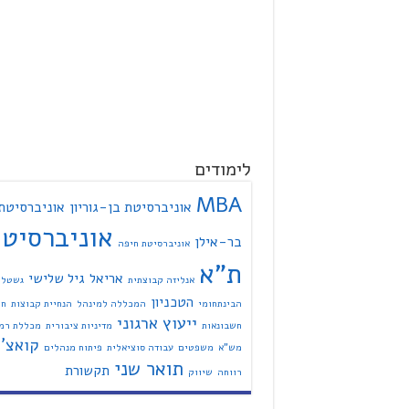
לימודים
MBA
אוניברסיטת בן-גוריון
אוניברסיטת
אוניברסיט
בר-אילן
אוניברסיטת חיפה
ת"א
אריאל
גיל שלישי
אנליזה קבוצתית
גשטל
הטכניון
הבינתחומי
המכללה למינהל
הנחיית קבוצות
חי
ייעוץ ארגוני
חשבונאות
מדיניות ציבורית
מכללת רמת
קואצ'י
מש"א
משפטים
עבודה סוציאלית
פיתוח מנהלים
תואר שני
תקשורת
רווחה
שיווק