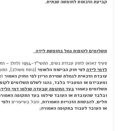
קביעת הזכאות לחופשה שנתית.
תשלומים לקופות גמל בחופשת לידה
סעיף 7א(א) לחוק עבודת נשים, התשי"ד-1954 (להלן – החוק),
לדמי לידה
לפי חוק הביטוח הלאומי
[נוסח משולב], התשנ"ה-1995 (להלן – ד
עובדת הזכאית לגמלת שמירת הריון לפי החוק האמור
(ל
ומעבידם או המעביד בלבד, נהגו לשלם תשלומים לקופ
תשלומים כאמור
בעד התקופה שבעדה שולמו דמי הלידה
ובלבד שהעובדת או העובד שילמו בעד התקופה האמורה
חלים, להבטחת הזכויות האמורות,
והכל בשיעורים
ולפי 
או העובד לעבוד בתקופה האמורה;