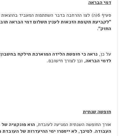
דמי הבראה
סעיף 6(ה) לצו ההרחבה בדבר השתתפות המעביד בהוצאות הבראה ונופש,
"לקביעת תקופת הזכאות לענין תשלום דמי הבראה תוב
החוק".
על כן,
נראה כי חופשת הלידה המוארכת תילקח בחשבון 
לדמי הבראה,
וכן לצורך חישובם.
חופשה שנתית
אורך החופשה השנתית המגיעה לעובדת,
הוא פונקציה של 
העבודה. לפיכך, לא ייספרו ימי ההיעדרות של העובדת 