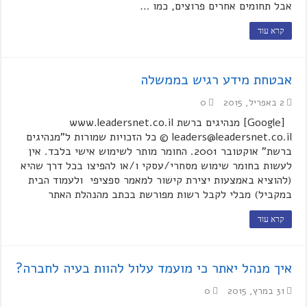
אבל תחומים אחרים פרוצים, כמו …
קרא עוד
אבטחת מידע רגיש בממשלה
2 באפריל, 2015
0
[Google] מנהיגים ברשת www.leadersnet.co.il
leaders@leadersnet.co.il © כל הזכויות שמורות ל"מנהיגים
ברשת" אוקטובר 2001. החומר מותר לשימוש אישי בלבד. אין
לעשות בחומר שימוש מסחרי/עסקי ו/או להפיצו בכל דרך שהיא
(להוציא באמצעות יצירת קישור למאמר ספציפי ולעמוד הבית
במקביל) מבלי לקבל רשות מפורשת בכתב מהנהלת האתר
קרא עוד
איך מנהל יאתר כי מועמד עלול להוות בעיה לחברה?
31 במרץ, 2015
0