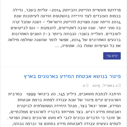
פרדוקס תעשיית ההייטק והביוטק 2014– עליות בשכר, גדילה
בכמות העובדים לצד הירידה בהשקעות הודעה לעיתונות שנת
2014 הייתה שנה מצוינת להייטק הישראלי – ושנה שהכל קרה
בה מהר יותר. שנה טובה לאקזיטים, להנפקות – וגם לביקושים
לעובדים. העלייה בשכר: הגבוהה ביותר ב-7 השנים האחרונות
ברגעים האחרונים של 2014, אפשר לומר שהשנה שחלפה מילאה
את כל הציפיות שתלו בה. אתוסיה, …
קרא עוד
פיגור בנושא אבטחת המידע בארגונים בארץ
2 באפריל, 2015
0
הרחבה לכתבת משאבים, גיליון 145, 20 בינואר 1999 במרבית
הארגונים קיים פיגור של שנת עבודה לפחות ברמת אבטחת
המידע, אומר יגאל בצר, מנהל היחידה הממשלתית לביקורת
ואבטחת מידע רגיש. בצר מתייחס בדבריו לארגונים ממלכתיים,
אך סובר כי הדברים נכונים לגבי לא מעט ארגונים בשוק הפרטי.
לעתים נעשית עבודה לאבטחת מידע בתחום צר וברמה גבוהה,