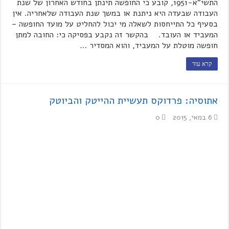
התשי"א-1951, קובע כי החופשה תינתן בחודש האחרון של שנת
העבודה שבעדה היא ניתנת או במשך שנת העבודה שלאחריה. אין
בסעיף כל התייחסות לשאלה מי יכול להחליט על מועד החופשה –
המעביד או העובד. בהקשר זה נקבע בפסיקה כי: החובה למתן
חופשה מוטלת על המעביד, והוא המסדיר …
קרא עוד
אתוסיה: פרדוקס תעשיית ההייטק והביוטק
6 במאי, 2015
0