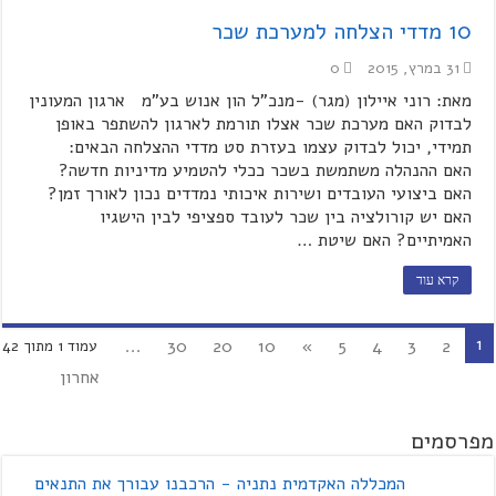
10 מדדי הצלחה למערכת שכר
31 במרץ, 2015
0
מאת: רוני איילון (מגר) -מנכ"ל הון אנוש בע"מ ארגון המעונין
לבדוק האם מערכת שכר אצלו תורמת לארגון להשתפר באופן
תמידי, יכול לבדוק עצמו בעזרת סט מדדי ההצלחה הבאים:
האם ההנהלה משתמשת בשכר ככלי להטמיע מדיניות חדשה?
האם ביצועי העובדים ושירות איכותי נמדדים נכון לאורך זמן?
האם יש קורולציה בין שכר לעובד ספציפי לבין הישגיו
האמיתיים? האם שיטת …
קרא עוד
1
...
30
20
10
»
5
4
3
2
עמוד 1 מתוך 42
אחרון
מפרסמים
המכללה האקדמית נתניה - הרכבנו עבורך את התנאים