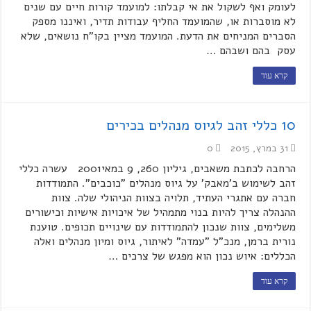
לעומק ואף לשקול את אי קבלתו: למועמד קורות חיים עם שנים
לא מוסברות או, שהמועמד החליף עבודות תדיר, ואיננו מספק
הסברים המניחים את הדעת. המועמד מציין בקו"ח נושאים, שלא
עסק בהם ושבהם …
קרא עוד
10 כללי זהב לגיוס מנהלים בכירים
31 במרץ, 2015
0
הרחבה לכתבת משאבים, גיליון 260, 9 במאי2001 עשרה כללי
זהב לשימוש ב'מאבק' על גיוס מנהלים "כוכבים". התמודדות
חברה עם אתגרי העתיד, תלויה בצוות הניהולי שלה. צוות
ההנהלה צריך להיות בנוי מתמהיל של איכויות אישיות וכישורים
משלימים, צוות שנכון להתמודדות עם שינויים תכופים. טוענת
נורית ברמן, מנכ"ל "עמדה" לאיתור, גיוס ומיון מנהלים ואלה
הכללים: איוש נכון הוא מפגש של צרכים …
קרא עוד