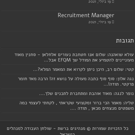
19 ביולי, 2021
Recruitment Manager
19 ביולי, 2021
תגובות
עולא שואהנה: שלום אנו חטחבת נעורים אלחלאן - סחנין מאוד
מעוניינים להטמיע את המודל שך EFQM אבל...
קטי: שלום רב, היכן ניתן לקרוא את המאמר המלא?...
נגה אלון: סוף סוף כתבה מעולה על נושא זה! הרבה מאד חומר
פרקטי. תודה!...
נופר לנגה: מאוד אוהבת ומתחברת לתכנים שלך....
טליה: מאמר הכי ברור ומקצועי שקראתי , לקחתי לעצמי כמה
משפטים מנצחים מכאן , תודה ....
כל הזכויות שמורות © מנהיגים ברשת - שולחן העבודה למנהלים
בישראל