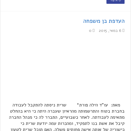
קרא עוד
העדפת בן משפחה
6 במאי, 2015
0
מאת: עו"ד הילה פורת* שרית ניסתה להתקבל לעבודה
בחברת בטוח והתרשמותה מהראיון שעברה היתה כי היא בהחלט
מתאימה לעבודתה. לאחר כשבועיים, התברר לה כי מנהל החברה
קיבל את אשת בנו לתפקיד, ומהכרות עמה יודעת שרית כי
כישוריה של אותה אישה פחותים משלה. האם תוכל שרית לטעון