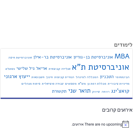
לימודים
MBA
אוניברסיטת בן-גוריון
אוניברסיטת בר-אילן
אוניברסיטת חיפה
אוניברסיטת ת"א
אריאל
גיל שלישי
אנליזה קבוצתית
גשטלט
ייעוץ ארגוני
הטכניון
הבינתחומי
המכללה למינהל
הנחיית קבוצות
חינוך
חשבונאות
מדיניות ציבורית
מכללת רמת גן
מש"א
משפטים
עבודה סוציאלית
פיתוח מנהלים
תואר שני
קואצ'ינג
תקשורת
רווחה
שיווק
אירועים קרובים
There are no upcoming אירועים.