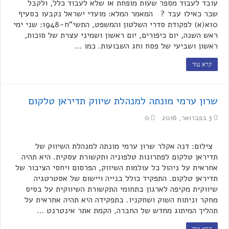
עובד לעבוד מספר שעות מופחת או שלא לעבוד כלל, ולקבל
שכר כאילו עבד ? המאמר המלא: מועדי ישראל נקבעו בסעיף
10א(א) לפקודת סדרי השלטון והמשפט, התשי"ח-1948: שני ימי
ראש השנה, יום כיפורים, יום ראשון ושמיני עצרת של סוכות,
ראשון ושביעי של פסח וחג השבועות. כמו …
קרא עוד
שרון ערמי מונתה למנהלת שיווק תדיראן טלקום
3 בפברואר, 2016
0
צילום: דנה אקלר שרון ערמי מונתה למנהלת השיווק של
תדיראן טלקום לפתרונות טלפוניה ותקשורת עסקית. היא תהיה
אחראית על ניהול כל עולמות השיווק, הפרסום ויחסי הציבור של
תדיראן טלקום. התפקיד כולל בנייה ויישום של אסטרטגיה
שיווקית מקיפה לארגון בתחומי התקשורת השיווקית על בסיס
מחקר וניתוח השוק ושחקניו. בתפקידה היא תהיה אחראית על
תהליך המיתוג מחדש של החברה, הקמת אתר אינטרנט …