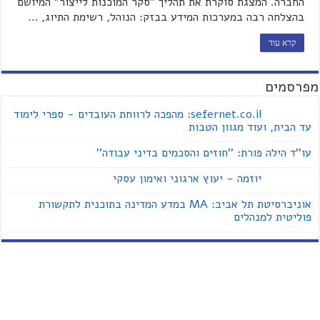
החברה. המצגת סוקרת את תהליך "סקר המוכנות לייצור" המיושם
בהצלחה רבה במערכות המידע בבזק: הנוהל, רשימת התיוג, …
קרא עוד
מפרסמים
sefernet.co.il: מהפכה לרווחת העובדים - ספרי לימוד
עד הבית, ועוד מגוון הטבות
עו''ד הילה פורת: ''חוזים והסכמים בדיני עבודה''
יוזמה - יעוץ ארגוני ואימון עסקי
אוניברסיטת תל אביב: MA במדע המדינה בתוכנית לתקשורת
פוליטית למנהלים