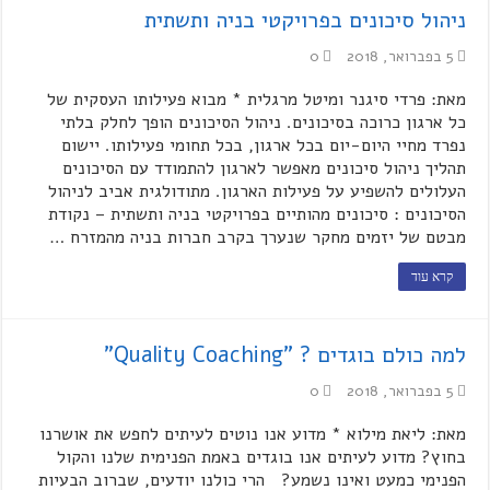
ניהול סיכונים בפרויקטי בניה ותשתית
5 בפברואר, 2018
0
מאת: פרדי סיגנר ומיטל מרגלית * מבוא פעילותו העסקית של
כל ארגון כרוכה בסיכונים. ניהול הסיכונים הופך לחלק בלתי
נפרד מחיי היום-יום בכל ארגון, בכל תחומי פעילותו. יישום
תהליך ניהול סיכונים מאפשר לארגון להתמודד עם הסיכונים
העלולים להשפיע על פעילות הארגון. מתודולגית אביב לניהול
הסיכונים : סיכונים מהותיים בפרויקטי בניה ותשתית – נקודת
מבטם של יזמים מחקר שנערך בקרב חברות בניה מהמזרח …
קרא עוד
למה כולם בוגדים ? "Quality Coaching"
5 בפברואר, 2018
0
מאת: ליאת מילוא * מדוע אנו נוטים לעיתים לחפש את אושרנו
בחוץ? מדוע לעיתים אנו בוגדים באמת הפנימית שלנו והקול
הפנימי כמעט ואינו נשמע? הרי כולנו יודעים, שברוב הבעיות