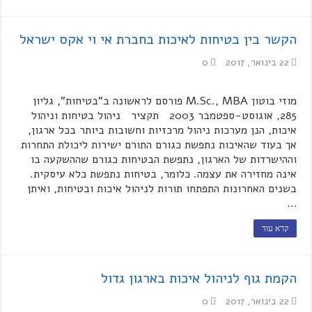
הקשר בין בטיחות לאיכות בחברת אי וי אקס ישראל
22 בינואר, 2017
0
מוזי בוטון M.Sc., MBA פורסם לראשונה ב"בטיחות", גליון
285, אוגוסט-ספטמבר 2003 תקציר ניהול בטיחות וניהול
איכות, הנן מערכות ניהול מרכזיות וחשובות ביותר בכל ארגון,
אך בעוד שהאיכות נתפשת כגורם התורם ישירות ליכולת התחרות
וההישרדות של הארגון, נתפשת הבטיחות כגורם שההשקעה בו
אינה מחזירה את עצמה. כלומר, בטיחות נתפשת כלא עיסקית.
בשנים האחרונות התפתחו תורות לניהול איכות ובטיחות, ואיתן
…
קרא עוד
הקמת גוף לניהול איכות בארגון גדול
22 בינואר, 2017
0