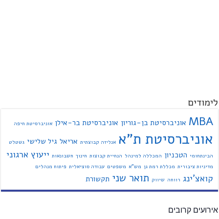
לימודים
MBA
אוניברסיטת בן-גוריון
אוניברסיטת בר-אילן
אוניברסיטת חיפה
אוניברסיטת ת"א
אריאל
גיל שלישי
אנליזה קבוצתית
גשטלט
ייעוץ ארגוני
הטכניון
הבינתחומי
המכללה למינהל
הנחיית קבוצות
חינוך
חשבונאות
מדיניות ציבורית
מכללת רמת גן
מש"א
משפטים
עבודה סוציאלית
פיתוח מנהלים
תואר שני
קואצ'ינג
תקשורת
רווחה
שיווק
אירועים קרובים