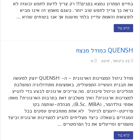
בחיים הפתרון נמצא בפנים!!! רק צריך לדעת לחפש וכשזה לא
נראה כך צריך לחפש טוב יותר. כשגם מאמץ זה אינו מביא
לתוצאות והאמת עדיין בלתי מושגת אך אנו בטוחים שהיא …
קרא עוד
QUENSH כמודל מנצח
23 בינואר, 2017
0
מודל ניהול המצוינות הארגונית – ה- QUENSH יוצק למעשה
את תבנית העשייה התפעולית, באמצעות מתודולוגיה המשלבת
תהליכים וניהול סיכונים. מה צריכים ארגונים לבצע כדי להגיע
למצוינות ארגונית? ואיך משלבים זאת בתרבות הארגונית? מאת:
אסתי גולדהמר, (B.Sc. MBA), מנהלת-שותפה בקו
פרויקט-יועצים לניהול לא אחת מתחבטים עסקים בכל
המגזרים בשאלה: כיצד מצליחים להגיע למצוינות ארגונית וכיצד
משפרים ומייעלים את כל הפרמטרים …
קרא עוד