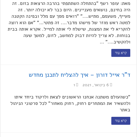
מאת: עופר רשף "בהתחלה השתתפתי בהרבה הרצאות בזום. זה
היה בחינם, נושאים מעניינים. היום כבר לא יכולה יותר. זה
מעייף, משעמם, מתיש…." "רואים מסך עם מלל ובפינה הקטנה
למטה ראש מוזר של מישהו מדבר…. זה פתטי…" "אם הוא רוצה
להקריא לי את המצגת, שישלח לי אותה למייל. אקרא אותה בבית
בנוחות. לא צריך להיות דבוק למחשב, לזום, למשך שעה
ולהקשיב…." …
קרא עוד
ד"ר אייל דורון – איך להצליח לתכנן מחדש
6 בינואר, 2021
1
"כשהעולם משתנה אנחנו הראשונים לצאת ולרקוד ביחד איתו
ולהשאיר את המתחרים רחוק, רחוק מאחור" לכל סרטוני הניהול
באתר
קרא עוד