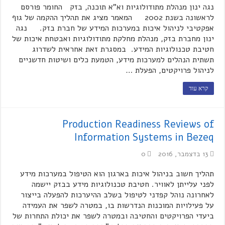
נגה ינון מנהלת מתודולוגיות וא"א תוכנה, בזק החומר פורסם
לראשונה בשנת 2002 המאמר מציג את תהליך ההקמה של גוף
אפקטיבי לניהול איכות במערכות המידע של חברת בזק. נגה
ינון מחברת בזק, מנהלת מחלקת מתודולוגיות ואבטחת איכות של
חטיבת טכנולוגיות המידע. במסגרת זאת אחראית לשדרוג
תשתית הנהלים למערכות מידע, הטמעת כלים ושיטות חדשניים
לניהול פרויקטים, הפעלת …
קרא עוד
Production Readiness Reviews of
Information Systems in Bezeq
13 בדצמבר, 2016
0
תהליך חשוב בניהול איכות בארגון הוא הטיפול במערכות מידע
לפני עלייתן לאוויר. חטיבת טכנולוגיות מידע בבזק יישמה
לאחרונה נוהל קפדני לטיפול בשלב ההיערכות להפעלה בייצור
על פעילויות המוכנות הנדרשות בו, במטרה לשפר את העמידה
ביעדי הפרויקטים והחטיבה ובמטרה לשפר את יכולת התחרות של