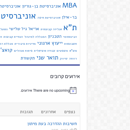
MBA
אוניברסיטת בן-גוריון
אוניברסיטת
אוניברסיט
בר-אילן
אוניברסיטת חיפה
ת"א
אריאל
גיל שלישי
אנליזה קבוצתית
גשטל
הטכניון
הבינתחומי
המכללה למינהל
הנחיית קבוצות
חי
ייעוץ ארגוני
חשבונאות
מדיניות ציבורית
מכללת רמת
קואצ'י
מש"א
משפטים
עבודה סוציאלית
פיתוח מנהלים
תואר שני
תקשורת
רווחה
שיווק
אירועים קרובים
There are no upcoming אירועים.
נצפים
אחרונים
תגובות
חשיבות ההדרכה בעת מיתון