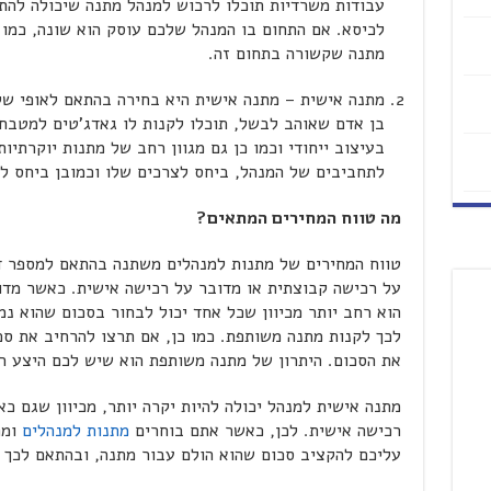
עבודות משרדיות תוכלו לרכוש למנהל מתנה שיכולה להת
לכיסא. אם התחום בו המנהל שלכם עוסק הוא שונה, כמו 
מתנה שקשורה בתחום זה.
מתנה אישית – מתנה אישית היא בחירה בהתאם לאופי של
בן אדם שאוהב לבשל, תוכלו לקנות לו גאדג'טים למטבח,
בעיצוב ייחודי וכמו כן גם מגוון רחב של מתנות יוקרתיו
לתחביבים של המנהל, ביחס לצרכים שלו וכמובן ביחס לא
מה טווח המחירים המתאים?
טווח המחירים של מתנות למנהלים משתנה בהתאם למספר ד
על רכישה קבוצתית או מדובר על רכישה אישית. כאשר מדו
הוא רחב יותר מכיוון שכל אחד יכול לבחור בסכום שהוא נ
לכך לקנות מתנה משותפת. כמו כן, אם תרצו להרחיב את סכ
את הסכום. היתרון של מתנה משותפת הוא שיש לכם היצע רח
מתנה אישית למנהל יכולה להיות יקרה יותר, מכיוון שגם כ
רכישה אישית. לכן, כאשר אתם בוחרים
מתנות למנהלים
ומת
עליכם להקציב סכום שהוא הולם עבור מתנה, ובהתאם לכך ת