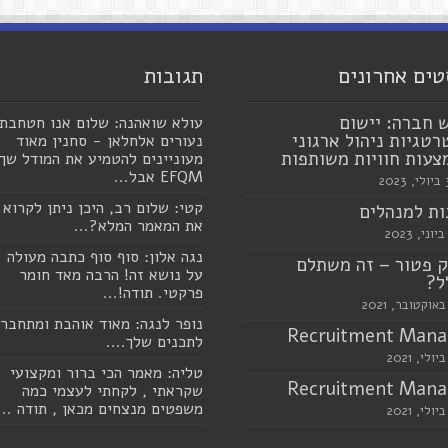
טים אחרונים
תגובות
 חברה: יישום
עולא שואהנה: שלום אנו חטחבת
טגיות ניהול ארגוני
נעורים אלחלאן - סחנין מאוד
עות חוויות משותפות
מעוניינים להטמיע את המודל שך
EFQM אבל...
20
קטי: שלום רב, היכן ניתן לקרוא
ת למנהלים
את המאמר המלא?...
נגה אלון: סוף סוף כתבה מעולה
 פטור – זה משתלם
על נושא זה! הרבה מאד חומר
ל?
פרקטי. תודה!...
נופר לנגה: מאוד אוהבת ומתחבר
Recruitment Mana
לתכנים שלך....
טליה: מאמר הכי ברור ומקצועי
Recruitment Mana
שקראתי , לקחתי לעצמי כמה
משפטים מנצחים מכאן , תודה ...