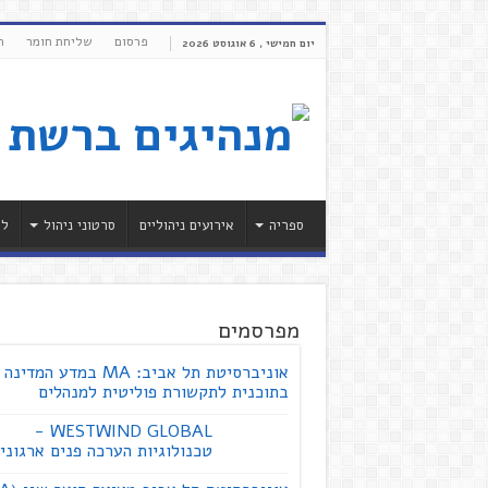
פרסום
שליחת חומר
ת
יום חמישי , 6 אוגוסט 2026
ספריה
אירועים ניהוליים
סרטוני ניהול
לי
מפרסמים
אוניברסיטת תל אביב: MA במדע המדינה
בתוכנית לתקשורת פוליטית למנהלים
WESTWIND GLOBAL -
טכנולוגיות הערכה פנים ארגוני