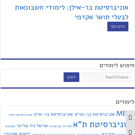
אוניברסיטת בר-אילן: לימודי חשבונאות
לבעלי תואר אקדמי
מידע נוסף
חיפוש לימודים
לימודים
MBA
אוניברסיטת בן-גוריון
אוניברסיטת בר-אילן
אוניברסיטת חיפה
מתג ניגודיות גבוהה
אוניברסיטת ת"א
אריאל
גיל שלישי
אנליזה קבוצתית
גשטלט
ייעוץ ארגוני
מתג גודל גופן
הטכניון
הבינתחומי
המכללה למינהל
הנחיית קבוצות
חינוך
חשבונאות