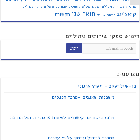
מדיניות ציבורית
מכללת רמת גן
מש"א
משפטים
עבודה סוציאלית
פיתוח מנהלים
תואר שני
קואצ'ינג
תקשורת
רווחה
שיווק
חיפוש ספקי שירותים ניהוליים
מפרסמים
בן-אייל יעקב - ייעוץ ארגוני
משכנות שאננים -מרכז הכנסים
מרכז כישורים-קישורים לפיתוח ארגוני וניהול הדרכה
המרכז לניהול ואימון על פי ערכים