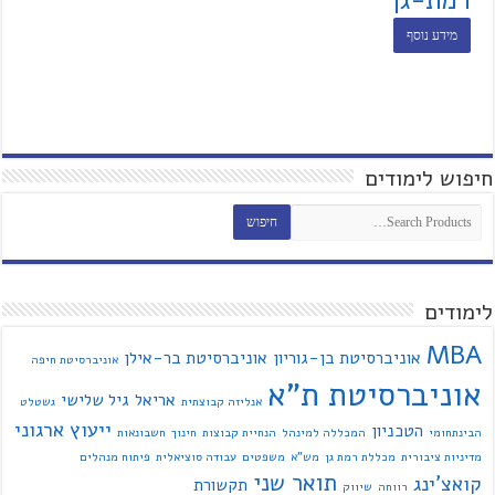
רמת-גן
מידע נוסף
חיפוש לימודים
לימודים
MBA
אוניברסיטת בן-גוריון
אוניברסיטת בר-אילן
אוניברסיטת חיפה
אוניברסיטת ת"א
אריאל
גיל שלישי
אנליזה קבוצתית
גשטלט
ייעוץ ארגוני
הטכניון
הבינתחומי
המכללה למינהל
הנחיית קבוצות
חינוך
חשבונאות
מדיניות ציבורית
מכללת רמת גן
מש"א
משפטים
עבודה סוציאלית
פיתוח מנהלים
תואר שני
קואצ'ינג
תקשורת
רווחה
שיווק