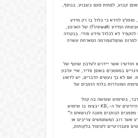
י ה-Knowledgebase מגובים באופן קבוע, לפחות פעם בשבוע. בנוסף,
זה הראשונית על ה-KB בארגון, מומלץ לוודא כי כלול בו רק מידע
שאינו מסווג כסודי. במידה וה-KB שוכן מחוץ למערכת אבטחת המידע (Firewall) של הארגון,
ש להקפיד לא לכלול מידע סודי. בנקודה
. למרות שהפלטפורמה המארחת עשויה
ו חודשי) אשר יידרש לעדכון שוטף של
 שינויים במסמכים באופן סדיר, אזי עדכון
עת. אם לא כך נעשים הדברים, יש לדאוג
לתי נפרד מהמשימות המוגדרות בלוח הזמנים של
לויה, בסופו של דבר, בשימוש שעושה בה קהל
המשתמשים. על מנת לוודא שמספר גדול של משתמשים, היודעים על ה-,KB יבצעו בו שימוש
 מסמכים הנותנים מענה לנושאים ה"
ידע אשר רוב המשתמשים צריכים או
יטים סטנדרטיים לטיפול בלקוחות,