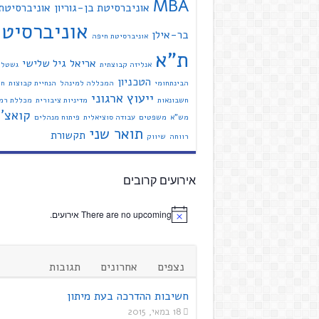
MBA
אוניברסיטת בן-גוריון
אוניברסיטת
אוניברסיט
בר-אילן
אוניברסיטת חיפה
ת"א
אריאל
גיל שלישי
אנליזה קבוצתית
גשטל
הטכניון
הבינתחומי
המכללה למינהל
הנחיית קבוצות
חי
ייעוץ ארגוני
חשבונאות
מדיניות ציבורית
מכללת רמת
קואצ'י
מש"א
משפטים
עבודה סוציאלית
פיתוח מנהלים
תואר שני
תקשורת
רווחה
שיווק
אירועים קרובים
There are no upcoming אירועים.
נצפים
אחרונים
תגובות
חשיבות ההדרכה בעת מיתון
18 במאי, 2015