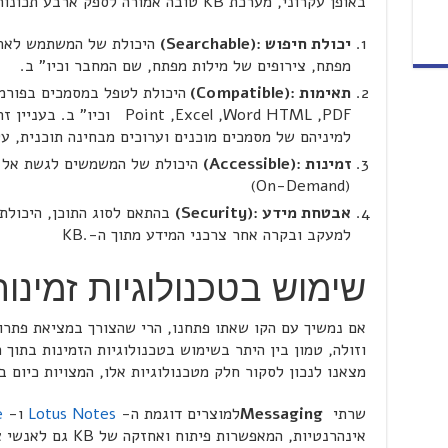
באופן עקרוני, מערכת KB טובה אמורה לספק ארבע תכונות עיקריות:
יכולת חיפוש
:(Searchable)
היכולת של המשתמש לאתר 
מפתח, צירופים של מילות מפתח, שם המחבר וכיו" ב.
תאימות
:(Compatible)
Point ,Excel ,Word HTML ,PDF
למיניהם של מסמכים מוכנים וערוכים מבחינה תוכנית, על
זמינות
:(Accessible)
היכולת של המשמשים לגשת אל ה
(On-Demand)
אבטחת מידע
:(Security)
בהתאם לסוג התוכן, היכולת
למעקב ובקרה אחר צרכני המידע מתוך ה-.KB
שימוש בטכנולוגיות זמינות
וזולה, טמון בין היתר בשימוש בטכנולוגיות הזמינות בתוך 
מצאנו לנכון לסקור חלק מטכנולוגיות אלו, המצויות כיום ב
שרתי
Messaging
למוצרים דוגמת ה-
Lotus Notes
ו-
e
אינהרנטיות, המאפשרות 