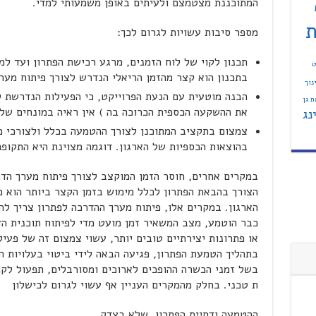
המתוכננת מצטמצם ולעיתים באופן משמעותי למדי.
ת
מספר סיבות עשויות לגרום לכך:
תכנון לקוי של לוח הזמנים, מרגע רכישת הפתרון ועד ל
ט
בתכנון הוא קצר מהזמן הריאלי הנדרש לצורך פיתוח מער
נוך
הבנה מוטעית עם הנעת הפרוייקט, כי הפעילות הנדרשת ל
 גן
את ההשקעה הכספית הכרוכה בה ) אין ראיה במונחים של ה
נג
צמצום בתקציב המתוכנן לצורך ההטמעה בכלל ולצורכי 
בהוצאות הכספיות של הארגון. דוגמה מצוינת היא התקופה
במקרים אחרים, חוסר הזמן המוקצב לצורך פיתוח מערך הדרכ
הצורך בהבאת הפתרון לכלל מימוש בזמן הקצר ביותר הוא מ
הארגון. במקרים אלו, פיתוח מערך ההדרכה לפתרון צריך לה
כבר הוטמע, מצב המשאיר זמן מועט מדי לפיתוח תוכנית ה
או פתרונות יצירתיים טובים יותר, עשוי צמצום זה של פעיל
בתהליך הטמעת הפתרון, פגיעה הבאה לידי ביטוי בעלויות 
בשל זמני הכשרה ההופכים לארוכים ומסורבלים, תפעול לקו
ת טכני. בחלק מהמקרים העניין אף עשוי לגרום לכישלון
ההטמעה ודחיית הפתרון, שלא בצדק.