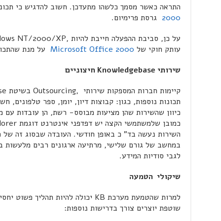
התראה כאשר מסמך כלשהו מתעדכן. חשוב להדגיש כי תכונ
2000
גרסת פרימיום.
עותק חוקי של
Microsoft Office 2000
על מנת שהתכונו
שירותי
Knowledgebase
חיצוניים
כיוון שהשירות שהן מציעות מבוסס- רשת, הן עובדות עם מ
השירות נעשה בד" כ באופן חודשי. העובדה שבסוג זה של פ
במחשב של גורם שלישי, מרתיעה ארגונים רבים מלעשות בו
לגבי סודיות המידע.
שיקולי הטמעה
למרות שהטמעת מערכת KB יכולה להיות תהל
שוטפת יוצרים צורך בדרישות נוספות: