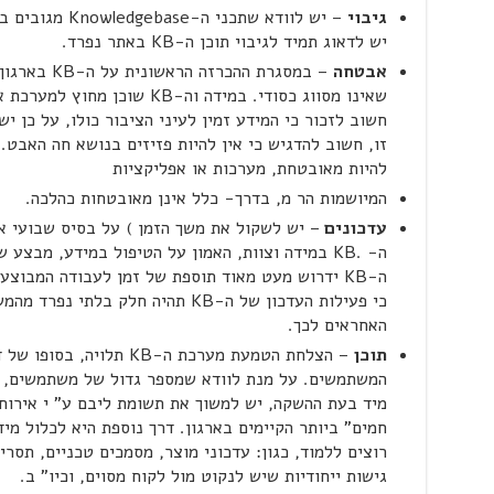
גיבוי
– יש לוודא שתכנ
יש לדאוג תמיד לגיבוי תוכן ה-KB באתר נפרד.
אבטחה
– במסגרת ההכר
חשוב לזכור כי המידע זמין לעיני הציבור כולו, על כן י
זו, חשוב להדגיש כי אין להיות פזיזים בנושא חה האבט
להיות מאובטחת, מערכות או אפליקציות
המיושמות הר מ, בדרך- כלל אינן מאובטחות כהלכה.
עדכונים
– יש לשקול את משך הזמן ) על בסיס שבועי א
ה- .KB במידה וצוות, האמון על הטיפול במידע, מבצע
ה-KB ידרוש מעט מאוד תוספת של זמן לעבודה המבוצ
כי פעילות העדכון של ה-KB תהיה חלק ב
האחראים לכך.
תוכן
– הצלחת הטמעת מערכת ה-KB ת
מיד בעת ההשקה, יש למשוך את תשומת ליבם ע" י אירוח
חמים" ביותר הקיימים בארגון. דרך נוספת היא לכלול מ
רוצים ללמוד, כגון: עדכוני מוצר, מסמכים טכניים, תסר
גישות ייחודיות שיש לנקוט מול לקוח מסוים, וכיו" ב.