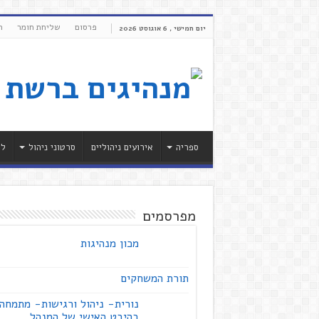
פרסום
שליחת חומר
ת
יום חמישי , 6 אוגוסט 2026
ספריה
אירועים ניהוליים
סרטוני ניהול
לי
מפרסמים
מכון מנהיגות
תורת המשחקים
נורית- ניהול ורגישות- מתמחה
בהיבט האישי של המנהל