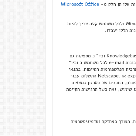
ות אלו הן חלק מ-
Microsoft Office
על כן, סביבת ההפעלה חייבת להיות ,Windows NT/2000/XP ולכל משתמש קצה צריך להיות
ת הללו יעבדו.
קיימות חברות המספקות שירותי ,Outsourcing בשיטת Knowledgebase ובד" כ מספקות גם
תכונות נוספות, כגון: קבוצות דיון, יומן, ספר טלפונים, חשבונות e-mail לכל משתמש ב וכיו".
רבית הפלטפורמות הקיימות, בתנאי
כמובן שלמשתמשי הקצה יש דפדפני אינטרנט דוגמת explorer או .Netscape התשלום עבור
תרון, התכנים של הארגון נמצאים
 שימוש, זאת בשל הרגישות הקיימת
יך פשוט יחסית, הצורך באחזקה ואדמיניסטרציה