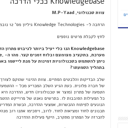
Knowledgebase ככלי הדרכה
צוות טכנולוגי,
M.P-Yaad
ים
הרחבה ל- Knowledge Technologies גיליון מס' 12 נובמבר 2001
לחץ לקבלת פרטים נוספים
Knowledgebase
הנו כלי יעיל ביותר לגיבוש פתרון 
מערכת, בתקציב מצומצם ובלוח זמנים קצר. מהו ה- ,
e
ניתן להשתמש בטכנולוגיות זמינות על מנת ליישמו באר
בתהליך הטמעתו?
שלב הבדיקות והלבטים הסתיים. צוות ההיגוי שהוקם לצורך 
של חברה פלונית. כעת הגיע השלב המכריע מכל – ההטמעה
הטמעה של פתרון (מוצר או טכנולוגיה) חדש, ההדרכה היא 
כל הפעילות הסובבות לו. בתרשים גאנט של פרוייקט ההטמ
הנוגעים לפיתוח ההכשרות, אמצעי ההדרכה, הכשרת המדריכי
להכרזה על הפתרון מתקרב, היקף פעילות ההדרכה