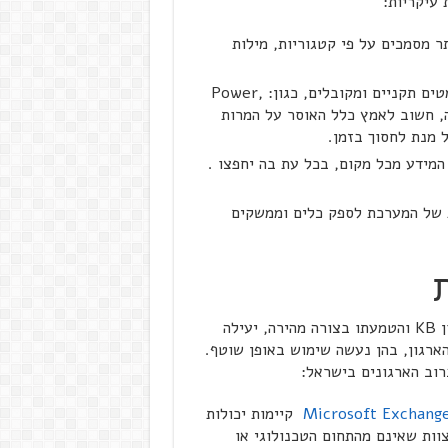
מסמכים על פי קטגוריות, מילות
היכולת לטפל במסמכים בפורמטים תקניים ומקובלים, כגון: ,Power
 וכיו" ב. בעניין זה, חשוב לאמץ כלל האוסר על המרות
 מנת לחסוך בזמן.
מידע מכל מקום, בכל עת בה יחפצו .
 של המערכת לספק כלים וממשקים
אם נמשיך עם הקו שאתו פתחנו, הרי שהצורך במציאת פתרון KB והטמעתו בצורה מהירה, יעילה
הארגון, בהן נעשה שימוש באופן שוטף.
רוב הארגונים בישראל:
Microsoft Exchang
קיימות יכולות
פיתוח ואחזקה של KB גם לאנשי צוות שאינם מהתחום הטכנולוגי או