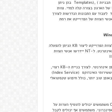
ממחלקת ה-.IT שני הכלים – Notes ו-Exchange כוללים תבניות ) ,(Templates בהן ניתן
לצרכים הייחודיים של הארגון בצורה קלה למדי. צוות
צד לעבוד עם התכונות הנדרשות לצורך
 יצטרכו אנשי הצוות של הפרוייקט את רמת
גם ה-NT וגם ה-2000 מספקים שירותי רשת המאפשרים לצוות הפרוייקט ליצור KB הניתן להפעלה
באמצעות דפדפן, דרך האינטרא- נט, האקסטרא- נט, או האינטרנט. ל-NT יידרשו אנשי הצוות
ב-2000 ,לעומת זאת, שירותי האינטרנט כבר כלולים באופן אינהרנטי. לצורך בניית ה-KB רצוי,
ואף עדיף, להשתמש בשירותי רשת במקום אתר FTP משום ששירותי האינדוקס (Index Service)
ופן טוב יותר, כולל חיפוש טקסטואלי
עם התכונות הנוספות המסופקות על- ידי סביבת ה-,Office משתמשים יכולים להוסיף הערות על
ינכרוני. משתמשים אף יכולים לקבל