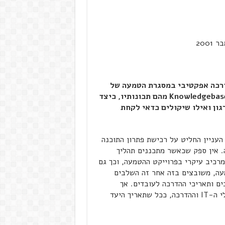
הדרכה אפקטיבי במסגרת הטמעה של
Knowledgebas
מהם תכונותיו, כיצד
גון ואילו שיקולים כדאי לקחת
העניין החליט על רכישת פתרון התוכנה
. אין ספק שכאשר מתכננים תהליך
מרכיב עיקרי בפרוייקט ההטמעה, וכך גם
עה, משובצים בזה אחר זה השלבים
ם ותאריכי ההדרכה לעובדים. אך
תכנונים לחוד ומציאות לחוד. לרוב, ויסכימו אתנו רוב מנהלי ה-IT וההדרכה, ככל שתאריך היעד