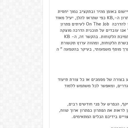
ישום באופן מהיר ובתקציב נמוך יחסית
, הוא ה- )" Knowledgebase בסיס ידע" ובקיצור .(KB פתרון ה-,KB כפי שתראו להלן, יעיל מאוד
כמרכיב ממערך הדרכה כולל, לצורכי הדרכה לא פורמלית או להדרכה On The Job לעיתים פתרון
יל אנו עובדים על תוכנית הדרכה מוצקה
יותר. ארגונים רבים מקיימים KB כמרכיב עיקרי בהדרכת ותמיכת הלקוחות. בהקשר זה, ה- KB
 בעלויות הכשרת הלקוחות, ומהווה ערוץ תקשורת
 עם הלקוח; ללקוח הרוכש את הפתרון, מהווה ה-KB ערך מוסף משמעותי, בעיקר בהטמעה " ה
כולל מידע בצורה של מסמכים או כל צורת תיעוד
גדרים, ומאפשר לכל משתמש ללמוד
את ה-KB כפרוייקט רחב היקף, הנפרש על פני חודשים רבים,
לראות את הפתרון כפתרון ארוך טווח,