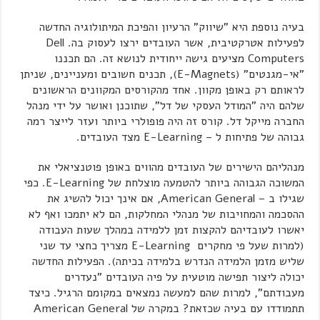
בעיה נוספת היא "שיווק" הרעיון והפיכת המיתולוגיה החדשה
לפעילות אטרקטיבית, אשר העובדים ירצו לעסוק בה. Dell
Computers מציעים גישה ייחודית לנושא זה. הם תכננו
"אי-מגנטים" (E-Magnets), תכנים חשובים ומעניינים, שניתן
לראותם רק באופן מקוון. אחד מהקורסים המקוונים הראשונים
שלהם היה "המודל העסקי של דל", שתוכנן ואושר על ידי מנהל
החברה מייקל דל. קורס זה היה פופולרי ביותר ועזר לייצר רמה
גבוהה של פתיחות ל – E-Learning מצד העובדים.
מנהליהם הישירים של העובדים מהווים באופן פוטנציאלי את
המשוכה הגבוהה ביותר להטמעה מוצלחת של E-Learning. כפי
שגילו ב – American General, אם אינך יכול להשיג את
ההסכמה והמחויבות של מנהלי המחלקות, הם לא יתמכו ואף לא
יאשרו לעובדיהם להקצות זמן ללמידה במהלך שעות העבודה
(למרות שעל פי מחקרים E-Learning מצריך כחצי עד שני
שליש מזמן הלמידה הנדרש בלמידה בכיתה). הפעילות החדשה
יכולה ליצור תפישה מוטעית על פיה העובדים "נעדרים
מעבודתם", למרות שהם למעשה נמצאים במקומם הרגיל. כיצד
תתמודדו עם בעיה שכזאת? במקרה של American General