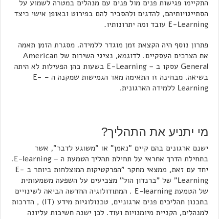
התקיימו פגישות פנים מול פנים עם מנהלים במטרה לשמוע על
הסתייגויותיהם, להדגים ולהסביר להם בפירוט ובאופן אישי כיצד
E-Learning עובד ומה יתרונותיו.
פתרון נוסף היה הקצאת זמן מוגדר ללמידה. מסגרת הזמן תאמה
את הצרכים העסקיים. לדוגמא, נציגי השירות של American
General עסקו ב – E-Learning בשעות בהן הפעילות לא היתה
בשיאה. מבחינה זו התאימה מאד הגמישות שמקנה ה – E-
Learning ללמידה הארגונית.
מי יתניע את התהליך?
ישנם ארגונים בהם קיים "נאמן" או "משוגע לדבר", אשר
בתחילת הדרך אחראי על תחילת תהליך הטמעת ה – E-learning.
יחד עם זאת, ממצאי מחקר "הפרקטיקות המוצלחות ביותר ב E-
Learning" של "ברנדון הול" מצביעים על השפעה משמעותית
של הטמעת E-learning . המתודולוגיה החדשה הביאה לשינויים
בתכנון תהליכים פנים ארגוניים, טכנולוגיות מידע (IT) , הדרכות
למנהלים, הקניית מיומנויות ועוד. לכן ישנה חשיבות עליונה