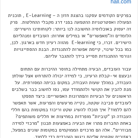
hall.com
בפרקים הקודמים עסקנו בהצגת חזון ה – E-Learning , תוכנית
הפעולה ואסטרטגיות ההטמעה בפני דרג מקבלי ההחלטות. פרק
זה יעסוק באוכלוסיה החשובה לנו ביותר: לקוחותינו הישירים:
הלומדים וה"מאפשרים" או במילים אחרות: העובדים ומנהליהם
הישירים. זכרו, כי E-learning מהווה רעיון חדש בארגון. לכן,
כמו בכל שינוי, קיימת אפשרות להתנגדות. הבנת ההסתייגויות
וגורמי ההתנגדות תסייע בידך להתגבר עליהם.
עבור העובדים, הבעיה מתחילה בחוסר ההיכרות עם התחום
ובעצם אי-קבלת הרעיון, כי למידה יכולה להתרחש אצל שולחן
העבודה, במהלך שעות העבודה, במקום בכיתה המסורתית. על
מנת להבין את הקושי ולהתמודד עמו, נסו לחשוב כבר בשלבים
הראשונים על הבעיות והפתרונות האפשריים: כיצד תספקו
לעובדים סביבה שקטה, נקייה מרעשים והפרעות, אשר תאפשר
להם ללמוד? איך תוכלו להשיג שקט וריכוז במקומות בהם חללי
העבודה הן "קוביות" מופרדות במחיצות או חללים משותפים?
באחת החברות פתרו את הבעיה באמצעות תכנון "מרכזי למידה
מבוזרים". אלה הם מרכזים הממוקמים במקומות שונים במפעל,
באזורים שקטים אליהם ניגשו העובדים כדי ללמוד.