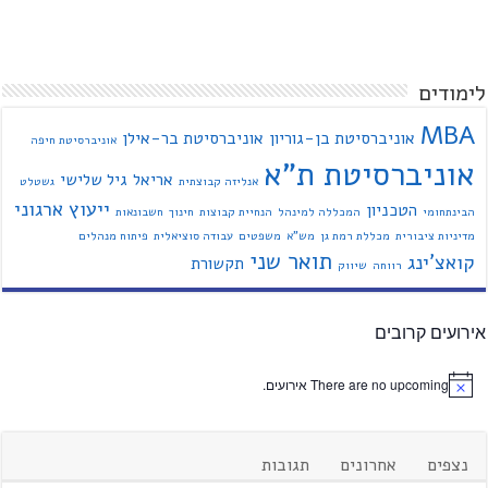
לימודים
MBA
אוניברסיטת בן-גוריון
אוניברסיטת בר-אילן
אוניברסיטת חיפה
אוניברסיטת ת"א
אריאל
גיל שלישי
אנליזה קבוצתית
גשטלט
ייעוץ ארגוני
הטכניון
הבינתחומי
המכללה למינהל
הנחיית קבוצות
חינוך
חשבונאות
מדיניות ציבורית
מכללת רמת גן
מש"א
משפטים
עבודה סוציאלית
פיתוח מנהלים
תואר שני
קואצ'ינג
תקשורת
רווחה
שיווק
אירועים קרובים
There are no upcoming אירועים.
נצפים
אחרונים
תגובות