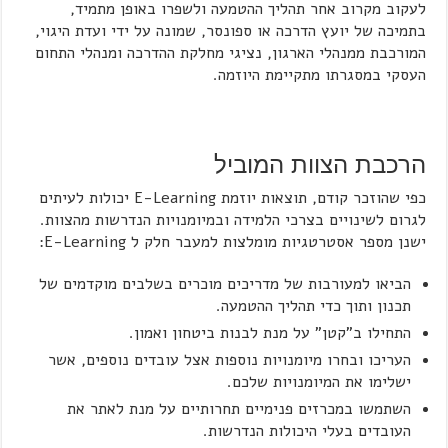
לעקוב מקרוב אחר תהליך ההטמעה ולשפרו באופן מתמיד,
בתמיכה של יועץ הדרכה או ספונסר, שמונה על ידי ועדת היגוי,
המורכבת ממנהלי הארגון, נציגי מחלקת ההדרכה ומנהלי התחום
העסקי במסגרתו מתקיימת היוזמה.
הרכבת הצוות המוביל
כפי שהוזכר קודם, תוצאות יוזמת E-Learning יכולות לעיתים
לגרום לשינויים בצרכי הלמידה ובמיומנויות הנדרשות מהצוות.
ישנן מספר אסטרטגיות מומלצות למעבר חלק ל E-Learning:
הביאו למעורבות של מדריכים מוכרים בשלבים מוקדמים של
תכנון ותוך כדי תהליך ההטמעה.
התחילו ב"קטן" על מנת לבנות ביטחון ואמון.
העריכו ובחרו מיומנויות נוספות אצל עובדים נוספים, אשר
ישלימו את המיומנויות שלכם.
השתמשו במכרזים פנימיים תחרותיים על מנת לאתר את
העובדים בעלי היכולות הנדרשות.