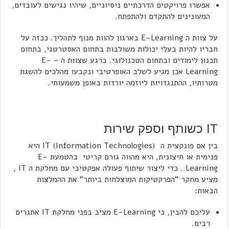
אפשרו פרויקטים הדרכתיים ניסיוניים, שיהיו נגישים לעובדים,
המעונינים להתקדם ולהתפתח.
על צוות ה E-Learning בארגון להוות מנוף לתהליך. ככזה על
חבריו להיות בעלי יכולות משולבות בתחום האסטרטגי, בתחום
תכנון לימודים ובתחום הטכנולוגי. ברגע שצוות ה – E-
Learning אכן מגיע לשלב האופרטיבי ונקבעו מהלכים להשגת
מטרותיו, ההתנגדויות ליוזמה יורדות באופן משמעותי.
IT כשותף וספק שירות
בין אם פונקצית ה IT (Information Technologies) היא
פנימית או חיצונית, היא מהווה גורם קריטי בהטמעת E-
Learning . כדי ליצור שיתוף פעולה אפקטיבי עם מחלקת ה IT ,
מציע מחקר "הפרקטיקות המוצלחות ביותר" את ההמלצות
הבאות:
עליכם להבין, כי E-Learning מציב בפני מחלקת IT אתגרים
רבים.