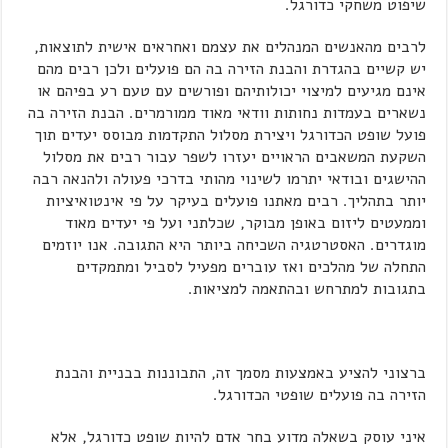
שיפוט משחקי כדורגל.
לרבים מהאנשים המנהלים את עצמם ואחראים אישית לתוצאות,
יש קשיים בהגדרת והבנת הזירה בה הם פועלים ולכן רבים מהם
אינם מגיעים למיצוי יכולותיהם ופורשים עם טעם רע בפיהם או
נשארים בעמדות נחותות וודאי מאוד ממורמרים. הבנת הזירה בה
פועל שופט הכדורגל ויצירת מסלול התקדמות מבוסס יעדים תוך
השקעת המשאבים הראויים יעזרו לשפר עבור רבים את מסלול
ההישגים ובודאי יתרמו לשינוי מהותי בדרכי פעולה ולהנאה רבה
יותר בתהליך. רבים מאתנו פועלים בעיקר על פי אינטואיציות
וממעטים ליזום באופן מבוקר, שכלתני ועל פי יעדים מאוד
מוגדרים. האסטרטגיה השכיחה ביותר היא התגובה. אנו יוזמים
התחלה של מהלכים ואז עוברים מפעיל לסביל ומתמקדים
בתגובות למתרחש ובהתאמה למציאות.
ברצוני להציע באמצעות מסמך זה, התבוננות בבניית והבנת
הזירה בה פועלים שופטי הכדורגל.
איני עוסק בשאלה מדוע בחר אדם להיות שופט כדורגל, אלא