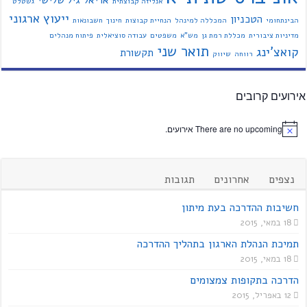
אנליזה קבוצתית
גשטלט
ייעוץ ארגוני
הטכניון
הבינתחומי
המכללה למינהל
הנחיית קבוצות
חינוך
חשבונאות
מדיניות ציבורית
מכללת רמת גן
מש"א
משפטים
עבודה סוציאלית
פיתוח מנהלים
תואר שני
קואצ'ינג
תקשורת
רווחה
שיווק
אירועים קרובים
There are no upcoming אירועים.
נצפים
אחרונים
תגובות
חשיבות ההדרכה בעת מיתון
18 במאי, 2015
תמיכת הנהלת הארגון בתהליך ההדרכה
18 במאי, 2015
הדרכה בתקופות צמצומים
12 באפריל, 2015