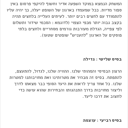
המשחק הנמצא במוקד השפעה אדיר וחשוף להיקפי פרסום באין
ספור מדיות. ככל שמעמדו בארגון של השופט יעלה, כך יהיה עליו
להתמודד עם לחצים רבים יותר. לעיתים העלייה בלחצים תהיה
בקצב גבוה יותר מכפי הצפוי (לדוגמא : הסכמי שידור ותשלום
לפי צפייה, הגדלת מעורבות גורמים מסחריים ולחצים בלתי
פוסקים על הארגון "להעניש" שופטים שטעו).
בסיס שלישי : גדילה
הרצון הבסיסי והמהותי שלנו. ההוויה שלנו, לגדול, להתעצם,
להתפתח. בסיס זה מבהיר את מטרותינו ואת מחויבותנו למטרות
שלנו. כל אחד צריך לראות את היעד הסופי כבר מצאתו לדרך
וליצור מחויבות בדרך התנהגותו והבחירות שהוא עושה כדי
לחצוב את דרכו ליעד.
בסיס רביעי : עוצמה