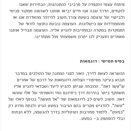
פיתוח עצמי והקפדה על מרכיבי ההתנהגות, הבחירות שאנו
לוקחים, הדרך שבה אנו חיים יביאו אותנו לשגשוג ממקור פנימי
ולביטוי של עוצמה בשעת צורך.חשוב להיזהר מהאדרת אגו או
מהתמודדות עם כישלונות. העוצמה נובעת כתוצר לוואי של
התמקדות במטרה ובמחויבות להגיע אליה. העוצמה תבדיל אותנו
מאחרים ותעניק לנו יתרון משמעותי מול מתחרינו.
בסיס חמישי : דוגמאות
ההשראה לצאת לדרך, האור לפני המחנה של ההולכים במדבר
תבוא בעיקר מסיפורי הצלחה ודוגמאות על דרכם של אחרים
ש"עשו זאת". ההוכחה שניתן להגיע ליעד ושכדאי להגיע אליו
תשתקף ביתר בהירות דרך ניסיונם החי והאמיתי של אלו שעשו
זאת. חשוב לשים לב לדוגמאות של "אל תעשה" בנוסף לאלו של
"עשה". להדגיש מקרים בהם הגיבור כמעט הגיע ולנתח מדוע רק
"כמעט". ללמוד מחויבות וטוטליות בדרך להגשמה, ללא הנחות
ובלי להסתפק ב- כמעט.