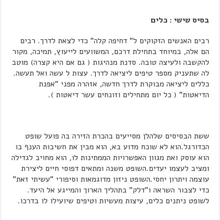
בסיס שישי : כלים
רבים האנשים הזקוקים ל" דחיפה קלה" כדי לצאת לדרך. רבים
הם אלה, במיוחד בתחילת דרכם, המשוועים לייעוץ, תמיכה, מקור
להקשבה ולעיצה טובה. סדנת מנהיגות ( גם אם היא קצרה) מוטב
לה שתעניק מספר טיפים ליציאה לדרך. עצות ל עשה ואל תעשה.
כללים ליציאה מבוקרת לדרך חדשה, אזהרה מפני "אפנת
הדיאטות" ( כל יום מתחילים וזונחים עשר דיאטות ).
ששת הבסיסים שלהלן מסייעים בהכרת הזירה בה פועל שופט
הכדורגל.הוא לא שוכח מדוע בא, הוא מבין את חשיבות הענף בו
הוא עוסק ואת מגוון האפשרויות הממתינות לו, הוא מחויב לגדילה
ומציב לעצמו יעדים.השופט משנה ומתאים דפוסי חיים ליצירת
עוצמה ויתרון יחסי.השופט ניזון מדוגמאות וסיפורי "עשיתי זאת"
כדי לצבור השראה ו"דלק" בתהליך הארוך והמייגע אל היעד.
לשופט ניתנים כלים, עיצות מעשיות וטיפים שיועילו לו בדרכו.