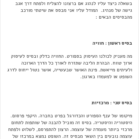
בשאלה כיצד עליו לנהוג אם ברצונו להצליח ולפתח דרך אגב
גישה של מנהיג. המודל עליו אני מבסס את שיטתי מורכב
מהבסיסים הבאים :
בסיס ראשון : חוויה
מה מעניק לכולנו העיסוק בספורט. החוויה כדלק ובסיס לעיסוק
ארוך טווח. הבהרת הליבה שתזרח לאורך כל הדרך הארוכה
ולעיתים מייאשת. פינת האושר שבעשייה, אושר נטול ייחוס לדרג
השופט או למעמדו בארגון.
בסיס שני : מרכזיות
מיקומו של ענף הספורט והכדורגל בפרט בחברה. היקפי פרסום.
היסטוריה והיסטריה. בסיס זה מוביל להבנה של שותפות לתחום
מרכזי ביותר מעמדה של עוצמה. הרצון להתפרסם, לשלוט ולפתח
עוצמה נובעים בין השאר מבסיס זה. השופט נמצא במרכזו של