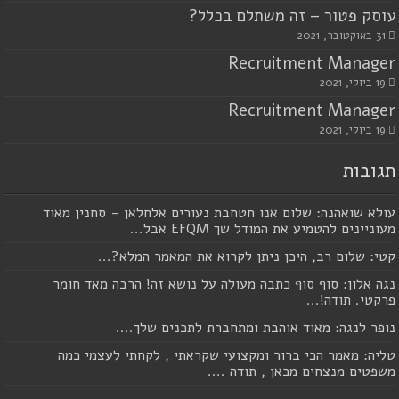
עוסק פטור – זה משתלם בכלל?
31 באוקטובר, 2021
Recruitment Manager
19 ביולי, 2021
Recruitment Manager
19 ביולי, 2021
תגובות
עולא שואהנה: שלום אנו חטחבת נעורים אלחלאן - סחנין מאוד
מעוניינים להטמיע את המודל שך EFQM אבל...
קטי: שלום רב, היכן ניתן לקרוא את המאמר המלא?...
נגה אלון: סוף סוף כתבה מעולה על נושא זה! הרבה מאד חומר
פרקטי. תודה!...
נופר לנגה: מאוד אוהבת ומתחברת לתכנים שלך....
טליה: מאמר הכי ברור ומקצועי שקראתי , לקחתי לעצמי כמה
משפטים מנצחים מכאן , תודה ....