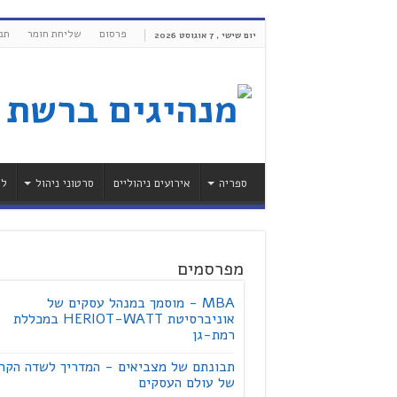
פרסום
שליחת חומר
תנ
יום שישי , 7 אוגוסט 2026
ספריה
אירועים ניהוליים
סרטוני ניהול
לי
מפרסמים
MBA - מוסמך במנהל עסקים של
אוניברסיטת HERIOT-WATT במכללת
רמת-גן
תבונתם של מצביאים - המדריך לשדה הקר
של עולם העסקים