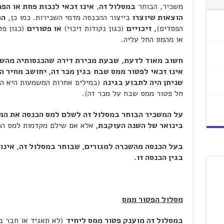
משכיר, הבוחר
במסלול זה
,
אינו זכאי לנכות פחת או הפ
הוצאות שיוצרו
בייצור ההכנסה מדמי השכירות. כמו כן,
המ
הפסדים),
זיכויים
(כגון נקודות זיכוי)
או פטורים
(כגון פט
או מהמס החל עליה.
חשוב מאוד לדעת,
שבעת מכירת דירה
שהכנסותיה מהשכ
אינו זכאי לפטור ממס שבח
בגין מכר זה, יחושב מחיר 
שניתן היה לתבוע בגינה
(במילים אחרות המשמעות היא ה
חל פטור ממס שבח על מכר זה).
בינואר של השנה העוקבת,
אלא אם שילם מקדמות למס הכ
בעל הכנסה מהשכרה למגורים, שבוחר במסלול זה, אינו
בגין הכנסה זו.
מסלול הפטור ממס
במסלול זה מוענק פטור ממס ליחיד
(לא תאגיד או חבר ב