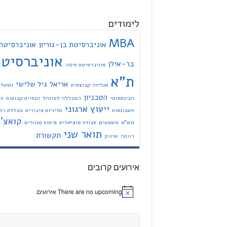
לימודים
MBA
אוניברסיטת בן-גוריון
אוניברסיטת
אוניברסיט
בר-אילן
אוניברסיטת חיפה
ת"א
אריאל
גיל שלישי
אנליזה קבוצתית
גשטל
הטכניון
הבינתחומי
המכללה למינהל
הנחיית קבוצות
חי
ייעוץ ארגוני
חשבונאות
מדיניות ציבורית
מכללת רמת
קואצ'י
מש"א
משפטים
עבודה סוציאלית
פיתוח מנהלים
תואר שני
תקשורת
רווחה
שיווק
אירועים קרובים
There are no upcoming אירועים.