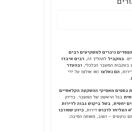
ורים
הפסדים ניכרים למשקיעים רבים
ים.
במקביל
לתהליך זה,
רבים איבדו
ע בעקבות המשבר הכלכלי,
ובהעדר
ירות,
הם נאלצו
(או אולצו על ידי
.
ת כספים מאפיקי ההשקעה הקלאסיים
סית
בגל הראשון של המשבר. בדיוק
ם יחסית,
בשל ביקוש גבוה לדירות
א הצליחו לרכוש
דירות,
כיוון שסורבו
 נוקטים – ושוב, מאותה הסיבה: