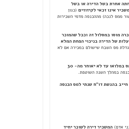
חתה אחרת בשל הדירה או בשל
שכיר אינו זכאי לקיזוזים
(כגון
ור ממס לנכה) מההכנסה מדמי השכירות
רה מוסו במסלול זה
וככל שהמוכר
העלות של הדירה בניכוי הפחת המלא
גדלת מס השבח שישולם במכירה אם לא
על המשכיר הבוחר במסלול זה לשלם למס הכנסה את המס במלואו עד לא יאוחר מה- 30
נסה במהלך השנה השוטפת.
 חייב בהגשת דו"ח שנתי למס הכנסה
ני אדם)
המשכיר דירה לשוכר יחיד