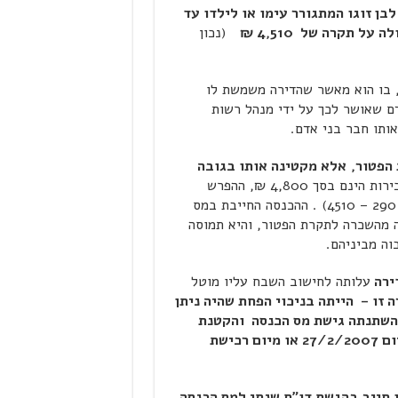
לבן זוגו המתגורר עימו או לילדו עד
(נכון
בו הוא מאשר שהדירה משמשת לו
ם שאושר לכך על ידי מנהל רשות
ותו חבר בני אדם.
הפטור,
אלא מקטינה אותו בגובה
כך למשל אם דמי השכירות הינם בסך 4,800 ₪, ההפרש
לתקרה הוא 290 ₪, והפטור יוקטן לסך 4220 ₪ ( 4220= 290 – 4510) . ההכנסה החייבת במס
 בין ההכנסה מהשכרה לתקרת הפטור, והיא תמוסה
עלותה לחישוב השבח עליו מוטל
 זו – הייתה בניכוי הפחת שהיה ניתן
כותו אילולא בחר במסלול הפטור. ב- 27/8/2008 השתנתה גישת מס הכנסה והקטנת
שווי הרכישה תיעשה בסכום השווה לפחת שהיה נצבר מיום 27/2/2007 או מיום רכישת
 חייב בהגשת דו"ח שנתי למס הכנסה