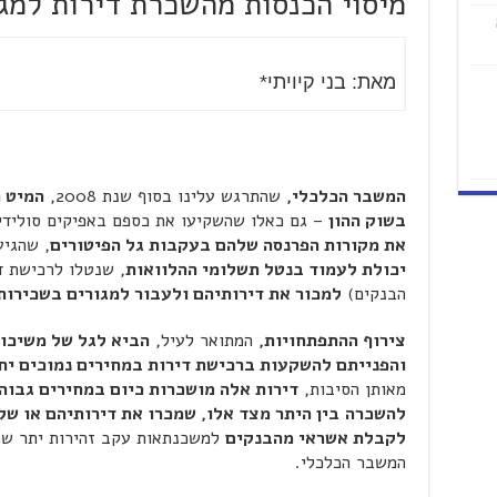
מיסוי הכנסות מהשכרת דירות למג
מאת: בני קיויתי*
המשבר הכלכלי,
שהתרגש עלינו בסוף שנת 2008,
המיט 
בשוק ההון
– גם כאלו שהשקיעו את כספם באפיקים סולידי
את מקורות הפרנסה שלהם בעקבות גל הפיטורים
, שהגי
יכולת לעמוד בנטל תשלומי ההלוואות
, שנטלו לרכישת ד
הבנקים)
למכור את דירותיהם ולעבור למגורים בשכירות
צירוף ההתפתחויות,
המתואר לעיל,
הביא לגל של משיכו
והפנייתם להשקעות ברכישת דירות במחירים נמוכים יח
מאותן הסיבות,
דירות אלה מושכרות כיום במחירים גבוהי
להשכרה
בין היתר מצד אלו, שמכרו את דירותיהם או של
לקבלת אשראי מהבנקים
למשכנתאות עקב זהירות יתר שהם
המשבר הכלכלי.