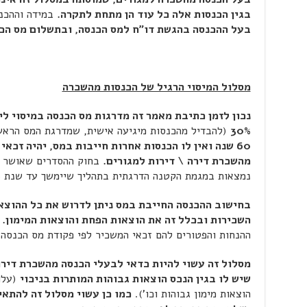
בגין הכנסות אלה כל עוד הן מתחת לתקרה.
במידה וההכנ
בעל ההכנסה בהגשת דו"ח למס הכנסה, ובתשלום מס הכ
מסלול המיסוי הרגיל של הכנסות מהשכרה
נכון לזמן כתיבת מאמר זה מדרגות מס הכנסה במיסוי ל
30%
(להבדיל מהכנסות מיגיעה אישית, שמדרגת המס הראשונה 
60 שנה ואין לו הכנסות אחרות חייבות במס, יהיה זכא
מהשכרת דירה \ דירות למגורים.
בחוק ההסדרים שאושר ל
נמצאות במגמת הקטנה הדרגתית בתהליך שיימשך עד שנת 2016.
בחישוב ההכנסה החייבת במס ניתן לדרוש את כל ההוצא
השכירות ובכלל זה את הוצאות הפחת והוצאות המימון.
ההנחות והפטורים להם זכאי המשכיר לפי פקודת מס הכנסה.
מסלול זה עשוי להיות כדאי לבעלי הכנסה מהשכרת דיר
שיש לו בגין הנכס הוצאות גבוהות המותרות בניכוי
(עלו
הוצאות מימון גבוהות וכו').