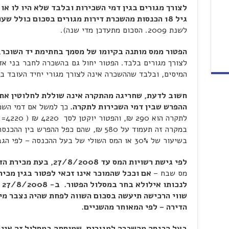
לצורך מגורים בגין דמי השכירות ובלבד שלא היו לו או 
גיל 18 הכנסות מהשכרת דירות מגורים בסכום כולל שעולה על תקרה של 4,510 ₪
לשנת 2009. הסכום מתעדכן מדי שנה).
הפטור ממס מותנה בקיומו של מסמך בחתימת יד השוכר,
לצורך מגורים בלבד. הפטור יחול גם בהשכרה לחבר בני אד
המיסים, ובלבד שההשכרה אינה לצורך מגורי יחיד העובד בא
חשוב לדעת, שחריגה מהתקרה אינה שוללת לחלוטין את 
ההפרש שבין דמי השכירות לתקרה.
במקרה זה תעמוד על 580 ₪, שהם כפל ההפרש
בשיעור של 30% או המס השולי של בעל ההכנסה – לפי הגבוה מביניהם.
לפי גישת רשויות המס עד 27/8/2008, בעת מכירת הדירה
מס שבח –
אם וככל שהמוכר אינו זכאי לפטור בגין מכירה
לנ
הדירה – לפי המאוחר מהשניים.
בעל הכנסה מהשכרה למגורים, שמוסתה במסלול זה אינו