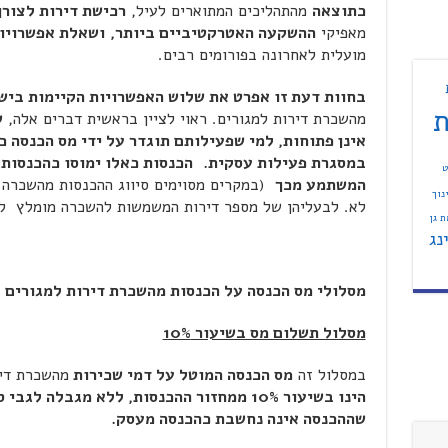
כתוצאה
מהתהליכים המתוארים לעיל,
רכישת דירות לצור
מאפיקי
ההשקעה האטרקטיביים ביותר,
ושאלת אפשרויות
מועלית לאחרונה בפורומים רבים.
בחוות דעת זו אפרט את שלוש האפשרויות הקיימות ביש
ת
מהשכרת דירות למגורים. ראוי לציין בראשית דברים אלה,
ש
אינן פתוחות, למי שפעילותם תוגדר על ידי מס הכנסה 
במסגרת פעילות עסקית.
הכנסות כאלו ימוסו כהכנסות
ט
המשתמע מכך
(במקרים מסוימים סיווג ההכנסות מהשכרה ל
נוך
לא. לבעליהן של מספר דירות המשמשות להשכרה מומלץ לקב
 גן
נג
מסלולי מס הכנסה על הכנסות מהשכרת דירות למגורים
מסלול תשלום מס בשיעור 10%
במסלול זה
מס הכנסה המוטל על דמי שכירות
מהשכרת די
הינו בשיעור 10% ממחזור ההכנסות, ללא מגבלה לגבי סכום דמי השכירות
שההכנסה אינה נחשבת כהכנסה מעסק.