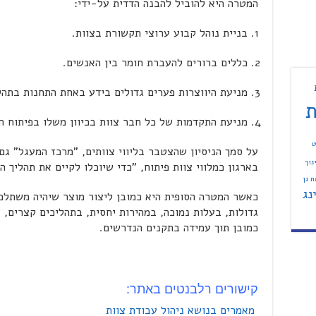
המטרה היא להוביל להבנה הדדית על-ידי:
בניית נוהל קבוע ערוצי תקשורת בצוות.
כללים ברורים להעברת חומר בין האנשים.
מניעת היווצרות פערים גדולים בידע באחת התחנות בתהל
ת
מניעת התקדמות של כל חבר צוות בכיוון משלו בפיתוח הפ
ט
על סמך הניסיון שהצטבר בליווי צוותים, "מרכז המעגל" ג
נוך
בארגון כמלווי צוות פיתוח, "כדי שיוכלו לקיים את תהליך 
 גן
נג
כאשר המטרה הסופית היא כמובן ליצור מוצר שיהיה משתלם ל
גדולות, בעלות נמוכה, במהירות יחסית, בתהליכים קצרים, 
כמובן תוך עמידה בתקנים הנדרשים.
קישורים רלבנטים באתר:
מאמרים בנושא ניהול עבודת צוות