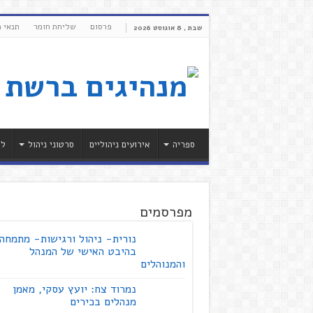
פרסום
שליחת חומר
תנאי 
שבת , 8 אוגוסט 2026
ספריה
אירועים ניהוליים
סרטוני ניהול
לי
מפרסמים
נורית- ניהול ורגישות- מתמחה
בהיבט האישי של המנהל
והמנוהלים
נמרוד צח: יועץ עסקי, מאמן
מנהלים בכירים