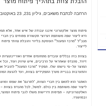
הובלת צוות בתהליך פיתוח מוצר
הרחבה לכתבת משאבים, גיליון 231, 23 באוקטובר 2000
פיתוח מוצר אלקטרוני איננו עבודה של איש אחד, אלא תמי
היא ליצור שפה משותפת וערוצי תקשורת פתוחים בין חברי 
מנכ"ל "מרכז המעגל" העוסקת בליווי והובלת צוותי פיתוח
לייצור.
בצוות כזה נכללים עובדים מתחומים אחדים ואוריינטציות 
זיווד, מהנדס שאחראי על הרכיבים, איש שיווק ועוד, וכל א
המוצר על-פי גישתו שלו. תפקיד "מרכז המעגל" להוביל את
והתערבות בבניית מערך התפקידים בצוות, ועד להגעת המוצר
האתגר הוא לתאם בין חברי הצוות, 'לתרגם' את שפתו ומוש
ליצור שפה משותפת בין כולם. למשל, לכל מהנדס בצוות –
האלקטרוניקה – תפיסות ודרישות משלו לגבי פיתוח המוצר,
ובמושגיו.