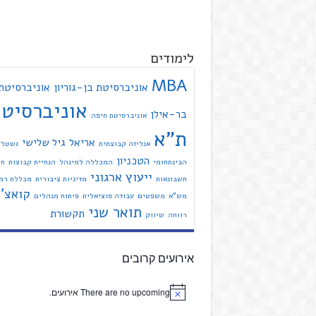
לימודים
MBA
אוניברסיטת בן-גוריון
אוניברסיטת
אוניברסיט
בר-אילן
אוניברסיטת חיפה
ת"א
אריאל
גיל שלישי
אנליזה קבוצתית
גשטל
הטכניון
הבינתחומי
המכללה למינהל
הנחיית קבוצות
חי
ייעוץ ארגוני
חשבונאות
מדיניות ציבורית
מכללת רמת
קואצ'י
מש"א
משפטים
עבודה סוציאלית
פיתוח מנהלים
תואר שני
תקשורת
רווחה
שיווק
אירועים קרובים
There are no upcoming אירועים.