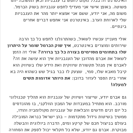
האינטרנט זה בכלל מקום לחפש בו עגבניות וכאן התשובה יותר
פשוטה. באופן אישי אני מעדיף לחפש עגבניות בשוק הכרמל.
משום מה, אני יודע, ששם אני אמצא יותר מהר את העגבניות
שלי לארוחת הערב. באינטרנט אני אחפש דברים אחרים
בינתיים.
אולי מעניין עכשיו לשאול, כשהתרגלנו לחפש כל כך הרבה
שירותים ומוצרים באינטרנט,
איך שוק הכרמל שומר על היתרון
שלו בתחומים מסוימים בצורה כל כך ברורה?
אולי זה הזמן
לשאול את אברם מהדוכן של העגבניות איך הוא עושה את זה?
לאברם אין מנהל תקשורת שיווקית ואת הידע שלו בשיווק הוא
קיבל מאבא שלו, סמי, שצעק לו כבר בגיל שש כשהוא היה בא
אחרי בית הספר לעזור בדוכן:
את היותר אדומות תשים
למעלה!
גם אברם יודע, שייצור ושיווק של עגבניות הוא תהליך טכנולוגי
מורכב. הוא מתחיל במעבדות של המכון הוולקני, בו מהונדסים
כל יום זנים חדשים והכלאות של עגבניות מקולומביה והודו,
ממשיך בשיטות גידול מתקדמות – בהן ישראל כנראה המובילה
בעולם בניצול חכם של קרקע ומים, הדברה ביולוגית והבשלה
מבוקרת. אברם גם יודע, שלא כל חקלאי יכול לספק את הסחורה