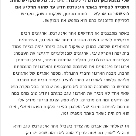
שלי נמצא כאן וגורם לי לעצור.
שים לב:
גולש מקדיש פחות
משנייה לצפייה באתר אינטרנט חדש עד שהוא מחליט אם
להישאר בו או לא
– פחות מהזמן, שלקוח בשוק, מקדיש
לסריקת הדוכנים בהם הוא מחפש את מבוקשו.
כאשר מתכננים או מחדשים אתר אינטרנט, ארגונים רבים
מבקשים להציג בצורה הטובה ביותר את הארגון, השירותים
והמוצרים שלהם. כמובן ששיקול חשוב ביותר יהיה בניית עמוד
בית יפה ואטרקטיבי. ארגונים טכנולוגיים ידגישו את העצמה;
העליונות הטכנולוגית, תהליכי הפיתוח והיצור, הידע והניסיון.
ארגונים פיננסיים את העוצמה הפיננסית והארגונית המומחיות
הרבה, מבנה הארגון וחברי ההנהלה. מספר אתרים של ארגונים
אליהם גלשתי לאחרונה בחרו להציג בעמוד הבית את המבנה
החדיש בו השתכנה החברה לא מזמן. מה שברור בכל מקרה הוא
שאף אחד לא מכיר את הארגון טוב כמותם ויודע טוב מהם במה
הם חזקים ומה הם מוכרים. ללא ספק הצגת פריטי מידע אלו
תורמת למיצוב חיובי של הארגון בעיני הלקוח הפוטנציאלי, אילו
הוא רק היה נשאר באתר מספיק זמן.
אז שאלתי את אברם מה צריך בשביל אתר אינטרנט טוב והוא
ענה לי "אחי, מה אתה צריך? אתה לא רואה שפה יש רק