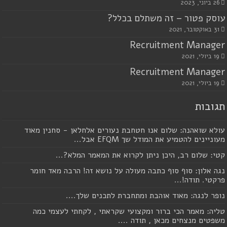
26 ביוני, 2023
עוסק פטור – זה משתלם בכלל?
31 באוקטובר, 2021
Recruitment Manager
19 ביולי, 2021
Recruitment Manager
19 ביולי, 2021
תגובות
עולא שואהנה: שלום אנו חטחבת נעורים אלחלאן - סחנין מאוד
מעוניינים להטמיע את המודל שך EFQM אבל...
קטי: שלום רב, היכן ניתן לקרוא את המאמר המלא?...
נגה אלון: סוף סוף כתבה מעולה על נושא זה! הרבה מאד חומר
פרקטי. תודה!...
נופר לנגה: מאוד אוהבת ומתחברת לתכנים שלך....
טליה: מאמר הכי ברור ומקצועי שקראתי , לקחתי לעצמי כמה
משפטים מנצחים מכאן , תודה ....