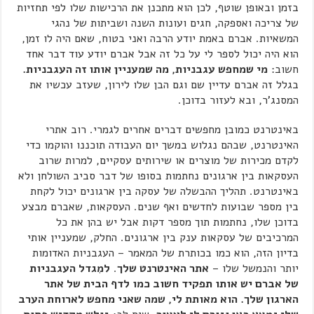
בזמן ובאופן שוטף, לכן הוא מתכנן את הרכישות שלו לפי תחזיות
של צריכה ואספקה, חגים ועונות השנה ושביתות של נהגי
המשאיות. אברם באמת יודע הרבה ואני בטוח, שאם היה לו זמן,
הוא היה יכול לספר לי על כל זה אבל אברם יודע עוד דבר אחד
חשוב:
מי שמחפש עגבניות, מה שמעניין אותו זה העגבניות.
בגלל זה אברם עדיין שם וגם הבן שלו לירון, שעזב עכשיו את
המסנג'ר, ובא לעזור בדוכן.
באינטרנט כמובן מחפשים דברים אחרים לגמרי. רוב אתרי
האינטרנט, שבהם נגלוש במשך יום העבודה תוכננו והוקמו כדי
לקדם מכירות של מוצרים או שירותים עסקיים, למרות שרוב
העסקאות בין ארגונים נחתמות בסופו של דבר סביב השולחן ולא
באינטרנט. תהליך ההבשלה של עסקה בין ארגונים יכול לקחת
בין מספר שבועות לחדשים ואף שנים. העסקאות, שאברם מבצע
בדוכן שלו, נחתמות תוך מספר דקות אבל יש בהן את כל
המרכיבים של עסקאות ענק בין ארגונים. החלק, שמעניין אותי
בדיון הזה, הוא כמו בכותרת של המאמר – העגבניות האדומות
יותר והנמשל שלו –
אתר האינטרנט שלך
.
למִגדל העגבניות
של אברם יש אותו תפקיד חשוב כמו לדף הבית של אתר
הארגון שלך. הוא מאותת לי, שמה שאני מחפש לארוחת הערב