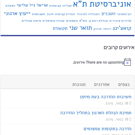
אוניברסיטת ת"א
אריאל
גיל שלישי
אנליזה קבוצתית
גשטלט
ייעוץ ארגוני
הטכניון
הבינתחומי
המכללה למינהל
הנחיית קבוצות
חינוך
חשבונאות
מדיניות ציבורית
מכללת רמת גן
מש"א
משפטים
עבודה סוציאלית
פיתוח מנהלים
תואר שני
קואצ'ינג
תקשורת
רווחה
שיווק
אירועים קרובים
There are no upcoming אירועים.
נצפים
אחרונים
תגובות
חשיבות ההדרכה בעת מיתון
18 במאי, 2015
תמיכת הנהלת הארגון בתהליך ההדרכה
18 במאי, 2015
הדרכה בתקופות צמצומים