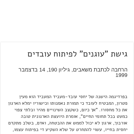
גישת "עוגנים" לפיתוח עובדים
הרחבה לכתבת משאבים, גיליון 190, 14 בדצמבר
1999
בפרדיגמה הישנה של יחסי עובד-מעביד המעביד הוא מעין
פטרון, המבטיח לעובד כי תמורת נאמנותו וכישוריו ימלא הארגון
את כל מחסורו. "אך כיום, כשקצב השינויים מהיר ובלתי צפוי
כמעט בכל תחומי החיים", אומרת היועצת הארגונית טובה
אורבוך, ארגון לא יכול לממש את ההבטחה, ואדם, בשלב מתקדם
יחסית בחייו, עשוי להתחרט על שלא השקיע די בפיתוח עצמו,