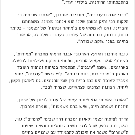
בהתפתחותו הרוחנית, בילדיו ועוד."
"כבני אדם וכעובדים", מסבירה אורבוך, "אנחנו שוכחים כי
הלקוח הכי ותיק ונאמן שלנו הוא אנחנו עצמנו, משפחתנו
וחברינו, ואם לא משקיעים ב'מחקר ופיתוח' של עצמנו – כלומר
ברוח, ברווח, וברווחה של עצמנו, נעמוד בשלב זה, או אחר
בחיינו בפני שוקת שבורה".
טובה אורבוך והיועץ הארגוני אבנר הרמתי מחברת "תמורות",
בשיתוף אנשי מקצוע אחרים, מפתחים מרקם פעילויות להפעלה
בארגונים, ששמו "עוגנים", המתמקד בפיתוח וטיפוח העובד
בארגון כ"מרכז רוח, רווח ורווחה". לפי גישת "עוגנים", יחסי
מעביד לעובד היא כמו ברית בין שני ארגונים. גם לארגון הקטן,
ליחיד, רצונות וצרכים עצמאיים, שצריך לכבד.
"האתגר האמיתי הוא פיתוח עצמי של עובד לכיוון של איזון,
חיוניות ושמחת חיים, שיש בהם משמעות", אומרת אורבוך.
הדרך לפיתוח עצמי ולאיזון עוברת דרך שבעה "שערים": גוף,
רגש, רוח, נפש, שכל לוגי, חשיבה סמלית וחושים. טיפוח
ה"שערים" משפר את היכולת להתמודד עם שינויים בחיים