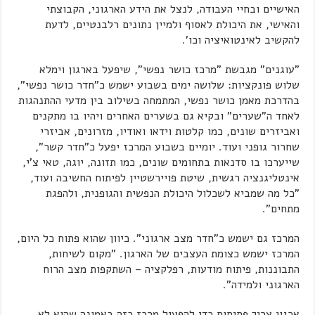
האישיים ובחיי העבודה, לנצל את הידע הארגוני, הקבוצתי
והאישי, את היכולת לאסוף ולמיין נתונים רלבנטיים, לדעת
להקשיב לאינטואיציה וכו'.
"עוגנים" מגבשת "מרכז כושר נפשי", שיפעל בארגון וימלא
שלוש פונקציות: שלושה ימים בשבוע ישמש כ"חדר כושר נפשי",
בהדרכת מאמן כושר נפשי, המתמחה בשילוב בין מדעי ההתנהגות
לאחד ה"שערים" ובקיא גם בשערים האחרים ויהיו בו מתקנים
ואביזרים שונים, כמו קלטות וידאו ואודיו, מזרונים, אביזרי
שחרור גופני ועוד. יומיים בשבוע המרכז יפעל כ"חדר קשר",
שייערכו בו סדנאות בתחומים שונים, כמו תזונה, יוגה, טאי צ'י,
אינטליגנציה רגשית, שיטת פויירשטיין לפיתוח החשיבה ועוד,
"כל מה שמביא לשכלול היכולת הנפשית והגופנית, ולהפגת
מתחים".
המרכז גם ישמש כ"חדר מצב ארגוני". כיוון שהוא פתוח כל היום,
המרכז ישמש כצומת העצבים של הארגון. "מקום לשיחות,
התבוננות, פיתוח מודעות, רפלקציה – השתקפות מצב הרוח
הארגוני ולמידה".
ארגון צריך פתיחות כדי להפעיל מרכז כזה באמונה שהוא לא