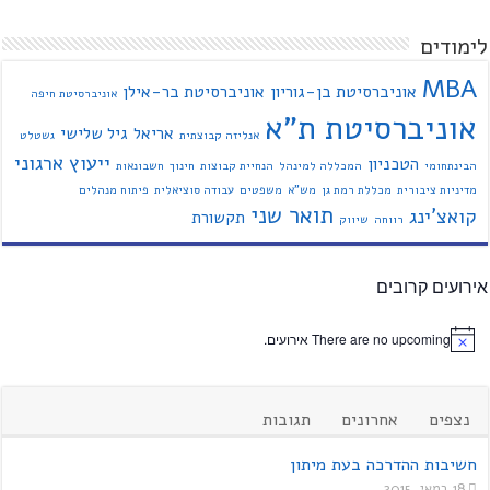
לימודים
MBA
אוניברסיטת בן-גוריון
אוניברסיטת בר-אילן
אוניברסיטת חיפה
אוניברסיטת ת"א
אריאל
גיל שלישי
אנליזה קבוצתית
גשטלט
ייעוץ ארגוני
הטכניון
הבינתחומי
המכללה למינהל
הנחיית קבוצות
חינוך
חשבונאות
מדיניות ציבורית
מכללת רמת גן
מש"א
משפטים
עבודה סוציאלית
פיתוח מנהלים
תואר שני
קואצ'ינג
תקשורת
רווחה
שיווק
אירועים קרובים
There are no upcoming אירועים.
נצפים
אחרונים
תגובות
חשיבות ההדרכה בעת מיתון
18 במאי, 2015