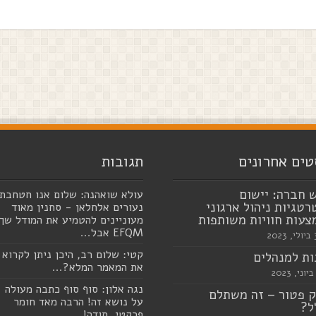
טים אחרונים
תגובות
 חברה: יישום
עולא שואהנה: שלום אנו חטחבת
טגיות ניהול ארגוני
נעורים אלחלאן - סחנין מאוד
עות חוויות משותפות
מעוניינים להטמיע את המודל שך
EFQM אבל...
20
קטי: שלום רב, היכן ניתן לקרוא
ת למנהלים
את המאמר המלא?...
נגה אלון: סוף סוף כתבה מעולה
 פטור – זה משתלם
על נושא זה! הרבה מאד חומר
ל?
פרקטי. תודה!...