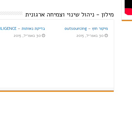
מילון - ניהול שינוי וצמיחה ארגונית
המרכז
לאינטליגנציה
מיקור חוץ – outsourcing
בדיקת נאותות – DUE DILIGENCE
רגשית
30 באפריל, 2015
30 באפריל, 2015
מידע נוסף