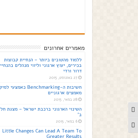
מאמרים אחרונים
ללמוד מהטובים ביותר – הנחיית קבוצות
בכירים, יעוץ ארגוני וליווי מנהלים בהנחיי
דרור ורדי
27 באוגוסט, 2015
חשיבות ה-Benchmarking כאמצעי ל
מאמצים ארגוניים
28 במאי, 2015
השינוי הארגוני ברכבת ישראל – מצגת חל
מתג ניגודיות גבוהה
ב'
6 במאי, 2015
מתג גודל גופן
Little Changes Can Lead A Team To
Greater Results