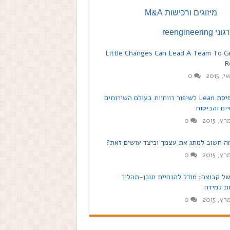
מיזוגים ורכישות M&A
reengineeri
Little Changes Can Lead A Team To G
R
0
תפיסת Lean לשיפור רווחיות בעולם השירותים
ים והביטוח
0
ה חשוב למתג את עצמך וכיצד עושים זאת?
0
ל קבוצה: מודל להנחיית תוכן-תהליך
ת למידה
0