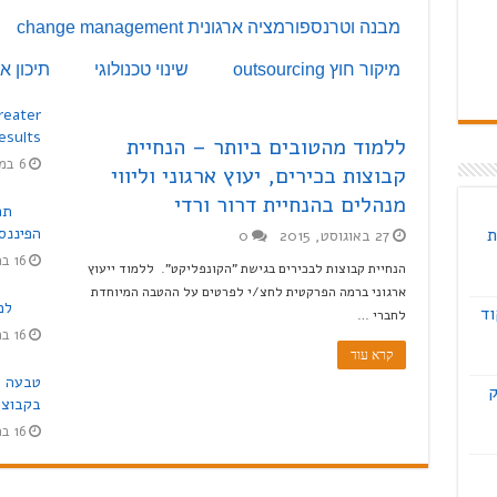
מבנה וטרנספורמציה ארגונית change management
מיקור חוץ outsourcing
שינוי טכנולוגי
תיכון ארגוני ng
reater
esults
ללמוד מהטובים ביותר – הנחיית
6 במאי, 2015
קבוצות בכירים, יעוץ ארגוני וליווי
מנהלים בהנחיית דרור ורדי
ת
הפיננסי
27 באוגוסט, 2015
0
16 במרץ, 2015
הנחיית קבוצות לבכירים בגישת "הקונפליקט". ללמוד ייעוץ
ארגוני ברמה הפרקטית לחצ/י לפרטים על ההטבה המיוחדת
למ
מיקוד
לחברי …
16 במרץ, 2015
קרא עוד
טבעה ש
ק
בקבוצו
16 במרץ, 2015