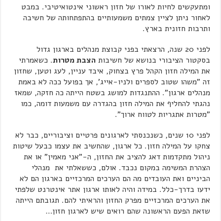
ומתעקשים לחיות לאורו של חזון ראשוני אינטואיטיבי. במבט
לאחור ניתן לציין צמתים משמעותיים בהתפתחותה של חשיבה
ותרבות חזונית בארץ.
לפני 20 שנה, הרצאתי בפני קבוצת מנהלים בארגון גדול
בסקטור הציבורי בנושא של חשיבות
הצבת מטרות
. כשאמרתי
את המילה חזון הקהל פרץ בצחוק, איבד עניין, לעג וטען, שחזון
זה "משהו שטוב לספרים ולניו-אייג', אך בפועל ככה לא באמת
מנהלים ארגון". ההתנגדות למושג בשטח הייתה כה חזקה, שמאז
נהגתי להחליף את המילה חזון בהגדרה עם משמעות דומה, כמו
"מטרות אתגריות לטווח ארוך".
לפני 10 שנים, כשנכנסתי לארגונים פרטיים וציבוריים, כבר לא
צחקו על המילה חזון. כל ארגון, שהחשיב את עצמו כבעל שיטות
ניהול מתקדמות דאג להציב את החזון, ה-"אני מאמין" או את
הצהרת המשימה במקום נכבד. אולם, כששאלתי את מנהלי
הביניים ואת העובדים מה הם הערכים המרכזיים בארגון הם לא
ידעו בדרך-כלל. במידה והיה לאותו ארגון אתר אינטרנט שלפתי
את הערכים המרכזיים מפרק החזון והראיתי להם. תגובתם הייתה
שזאת הפעם הראשונה שהם רואים שיש לארגון חזון…