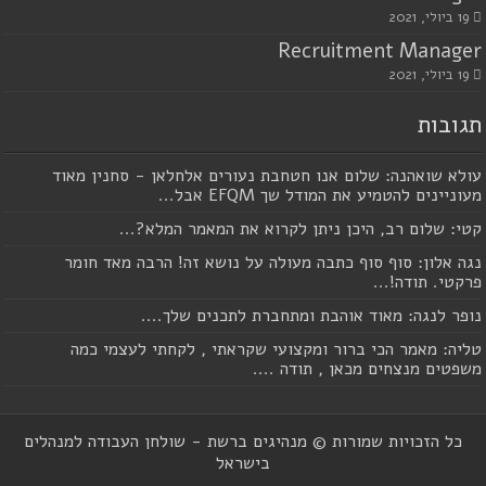
19 ביולי, 2021
Recruitment Manager
19 ביולי, 2021
תגובות
עולא שואהנה: שלום אנו חטחבת נעורים אלחלאן - סחנין מאוד
מעוניינים להטמיע את המודל שך EFQM אבל...
קטי: שלום רב, היכן ניתן לקרוא את המאמר המלא?...
נגה אלון: סוף סוף כתבה מעולה על נושא זה! הרבה מאד חומר
פרקטי. תודה!...
נופר לנגה: מאוד אוהבת ומתחברת לתכנים שלך....
טליה: מאמר הכי ברור ומקצועי שקראתי , לקחתי לעצמי כמה
משפטים מנצחים מכאן , תודה ....
כל הזכויות שמורות © מנהיגים ברשת - שולחן העבודה למנהלים
בישראל