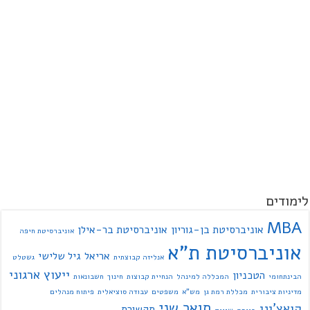
לימודים
MBA
אוניברסיטת בן-גוריון
אוניברסיטת בר-אילן
אוניברסיטת חיפה
אוניברסיטת ת"א
אריאל
גיל שלישי
אנליזה קבוצתית
גשטלט
ייעוץ ארגוני
הטכניון
הבינתחומי
המכללה למינהל
הנחיית קבוצות
חינוך
חשבונאות
מדיניות ציבורית
מכללת רמת גן
מש"א
משפטים
עבודה סוציאלית
פיתוח מנהלים
תואר שני
קואצ'ינג
תקשורת