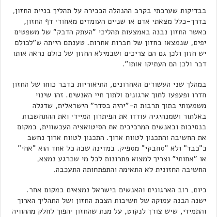
בבדיקות שערכתי בקרב ההנהלה הבכירה על תהליך בניית החזון,
בדרך-כלל מצאתי אדם או שניים העומדים מאחורי דף החזון,
כאשר החזון נבנה באמצעות תהליכי "העתק הדבק" של משפטים
יפים, שנמצאו בחזון של חברות אחרות. טענתם הייתה ש"לכולם
יש חזון ולכן גם הם צריכים ושבמילא החזון של כולם נראה אותו
דבר ולכן הם העתיקו אותו".
במהלך שני העשורים האחרונים, התיאוריות בדבר כוחו של החזון
חדרו ופעפעו לתוך ארגונים ולתוך חיי האנשים. זהו שינוי
משמעותי בתוך תרבות ה-"יהיה בסדר" הישראלית, שדגלה
באלתור ושמנהיגיה עודדו את הפיתרון המיידי ואת ההתחשבות
בנסיבות ובאנשים המרכיבים את הסיטואציה העכשווית, במקום
את החשיבה והתכנון לטווח ארוך. התכנון לטווח ארוך נחשב
כ"כבד" ולא "סחבקי" מספיק. במדינה שבה כל אחד הוא "אחי"
או "אחותי" וצריך למצוא פתרונות לכל מי שכרגע נמצא,
החשיבה החזונית לא התאימה והתפתחותה התעכבה.
כיום, רוב הארגונים והאנשים בישראל נמצאים במקום אחר.
ישנה הבנה עמוקה של חשיבות הצבת החזון ושל התהליך הארוך
והתמידי, שיש צורך לנקוט, על מנת שהחזון יהפוך לחלק מההוויה