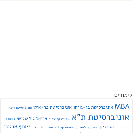
לימודים
MBA
אוניברסיטת בן-גוריון
אוניברסיטת בר-אילן
אוניברסיטת חיפה
אוניברסיטת ת"א
אריאל
גיל שלישי
אנליזה קבוצתית
גשטלט
ייעוץ ארגוני
הטכניון
הבינתחומי
המכללה למינהל
הנחיית קבוצות
חינוך
חשבונאות