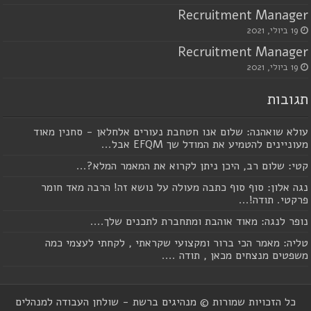
Recruitment Manager
19 ביולי, 2021
Recruitment Manager
19 ביולי, 2021
תגובות
עולא שואהנה: שלום אנו חטחבת נעורים אלחלאן - סחנין מאוד
מעוניינים להטמיע את המודל שך EFQM אבל...
קטי: שלום רב, היכן ניתן לקרוא את המאמר המלא?...
נגה אלון: סוף סוף כתבה מעולה על נושא זה! הרבה מאד חומר
פרקטי. תודה!...
נופר לנגה: מאוד אוהבת ומתחברת לתכנים שלך....
טליה: מאמר הכי ברור ומקצועי שקראתי , לקחתי לעצמי כמה
משפטים מנצחים מכאן , תודה ....
כל הזכויות שמורות © מנהיגים ברשת - שולחן העבודה למנהלים