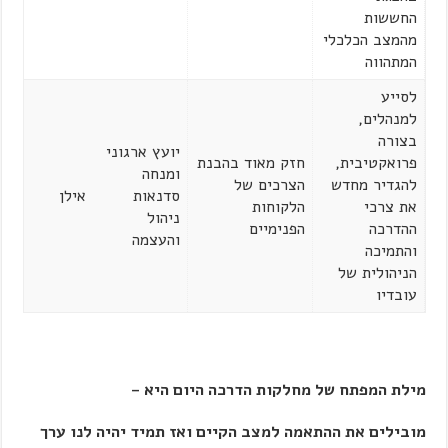
החששות
מהמצב הכלכלי
המתהווה
לסייע
למנהלים,
בצורה
יועץ ארגוני
פרואקטיבית,
חזק מאוד בהבנת
ומנחה
להגדיר מחדש
הצרכים של
סדנאות
אילן
את צרכי
הלקוחות
ניהול
ההדרכה
הפנימיים
והעצמה
והתמיכה
הניהולית של
עובדיו
מילת המפתח של מחלקות הדרכה היום היא –
מובילים את ההתאמה למצב הקיים ואז תמיד יהיה לנו ערך