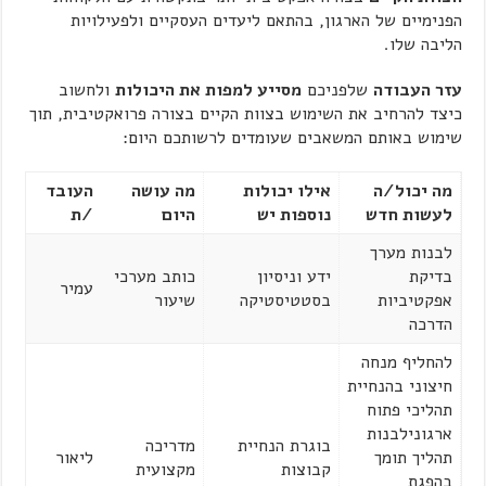
הפנימיים של הארגון, בהתאם ליעדים העסקיים ולפעילויות
הליבה שלו.
עזר העבודה
שלפניכם
מסייע למפות את היכולות
ולחשוב
כיצד להרחיב את השימוש בצוות הקיים בצורה פרואקטיבית, תוך
שימוש באותם המשאבים שעומדים לרשותכם היום:
מה יכול/ה
אילו יכולות
מה עושה
העובד
לעשות חדש
נוספות יש
היום
/ת
לבנות מערך
בדיקת
ידע וניסיון
כותב מערכי
עמיר
אפקטיביות
בסטטיסטיקה
שיעור
הדרכה
להחליף מנחה
חיצוני בהנחיית
תהליכי פתוח
ארגונילבנות
בוגרת הנחיית
מדריכה
תהליך תומך
ליאור
קבוצות
מקצועית
בהפגת