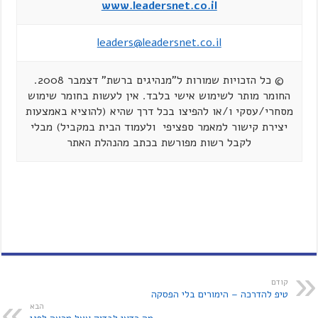
www.leadersnet.co.il
leaders@leadersnet.co.il
© כל הזכויות שמורות ל"מנהיגים ברשת" דצמבר 2008.
החומר מותר לשימוש אישי בלבד. אין לעשות בחומר שימוש
מסחרי/עסקי ו/או להפיצו בכל דרך שהיא (להוציא באמצעות
יצירת קישור למאמר ספציפי ולעמוד הבית במקביל) מבלי
לקבל רשות מפורשת בכתב מהנהלת האתר
קודם
טיפ להדרכה – הימורים בלי הפסקה
הבא