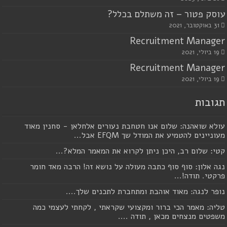
עוסק פטור – זה משתלם בכלל?
31 באוקטובר, 2021
Recruitment Manager
19 ביולי, 2021
Recruitment Manager
19 ביולי, 2021
תגובות
עולא שואהנה: שלום אנו חטחבת נעורים אלחלאן - סחנין מאוד
מעוניינים להטמיע את המודל שך EFQM אבל...
קטי: שלום רב, היכן ניתן לקרוא את המאמר המלא?...
נגה אלון: סוף סוף כתבה מעולה על נושא זה! הרבה מאד חומר
פרקטי. תודה!...
נופר לנגה: מאוד אוהבת ומתחברת לתכנים שלך....
טליה: מאמר הכי ברור ומקצועי שקראתי , לקחתי לעצמי כמה
משפטים מנצחים מכאן , תודה ....