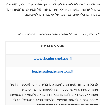
המשאבים
יכולה לתרום לקיצור משך הפרויקט כולו;
זאת ע"י
ביטול ערוצי תקשורת גוזלי זמן ומיקוד של המשאבים 'המומחים'
בעבודתם בלי שיבזבזו זמן על סינכרונים למיניהם.
* מיכאל ניר,
מנכ"ל ספיר ניהול תהליכים וסביבה בע"מ
מנהיגים ברשת
www.leadersnet.co.il
leaders@leadersnet.co.il
© כל הזכויות שמורות ל"מנהיגים ברשת" יוני 2008. החומר
מותר לשימוש אישי בלבד. אין לעשות בחומר שימוש
מסחרי/עסקי ו/או להפיצו בכל דרך שהיא (להוציא באמצעות
יצירת קישור למאמר ספציפי ולעמוד הבית במקביל) מבלי