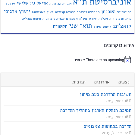
אוניברסיטת ת"א
אריאל
גיל שלישי
אנליזה קבוצתית
גשטלט
ייעוץ ארגוני
הטכניון
הבינתחומי
המכללה למינהל
הנחיית קבוצות
חינוך
חשבונאות
מדיניות ציבורית
מכללת רמת גן
מש"א
משפטים
עבודה סוציאלית
פיתוח מנהלים
תואר שני
קואצ'ינג
תקשורת
רווחה
שיווק
אירועים קרובים
There are no upcoming אירועים.
נצפים
אחרונים
תגובות
חשיבות ההדרכה בעת מיתון
18 במאי, 2015
תמיכת הנהלת הארגון בתהליך ההדרכה
18 במאי, 2015
הדרכה בתקופות צמצומים
12 באפריל, 2015