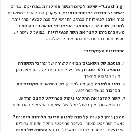
"Crashing"
– שיטה לקיצור משך פעילויות בפרויקט. בד"כ
כאשר יש חריגה בלוחות הזמנים,
העיקרון הנו להוסיף משאבים
(כוח אדם) לפעילויות בנתיב הקריטי על מנת לבצען מהר יותר.
למרות, שהחישוב המתמטי התיאורטי
מראה כי
בהוספת
משאבים ניתן
לקצר את משך הפעילויות,
בפועל לשיטה יש
מספר חסרונות מובנים המביאים לכישלונה.
החסרונות העיקריים:
תוספת של משאבים
מביאה ליצירה של
ערוצי תקשורת
נוספים
ולאי סנכרון
של פעילויות בפרויקט. כתוצאה מכך,
משך הביצוע מתארך.
זמני הלמידה
(עקומת למידה) של המשאבים
מקזזים את
הקיצור
במשך הפרויקט.
קשה לעדכן את תהליכי ניהול הפרויקט לקצב החדש.
כתוצאה מכך אין ניצול יעיל של השקעת המשאבים הנוספים
מה כן ניתן לעשות על מנת למנוע חריגה מלוחות הזמנים?
כאשר הפרויקט מאחר בעיקר פרויקטי מחקר ופיתוח גדולים
המבוצעים באתרים שונים במקביל, דווקא
הקטנה של כמות