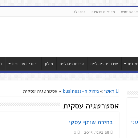
אי השימוש
מדיניות פרטיות
כתבו לנו
מודים
שירותים ניהוליים
ספרים ניהוליים
מילון
דיוורים אחרונים
דר
ראשי
»
ניהול ה-business
»
אסטרטגיה עסקית
אסטרטגיה עסקית
בחירת שותף עסקי
וני
28 ביוני, 2015
0