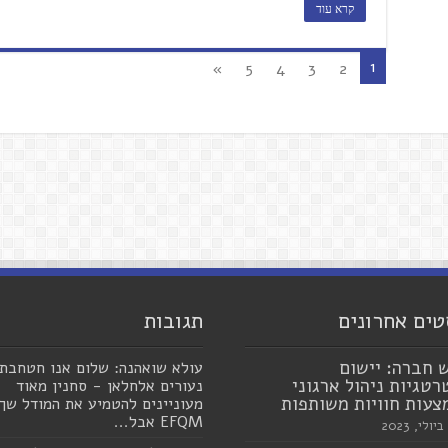
קרא עוד
1
»
5
4
3
2
טים אחרונים
תגובות
 חברה: יישום
עולא שואהנה: שלום אנו חטחבת
טגיות ניהול ארגוני
נעורים אלחלאן - סחנין מאוד
עות חוויות משותפות
מעוניינים להטמיע את המודל שך
EFQM אבל...