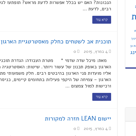
הנכונות? האם יש בכלל אפשרות לדעת מראש? תופתעו לגלו
רבים, לדעת …
ת
קרא עוד
ט
נוך
תוכנית אב לשטחים כחלק מאסטרטגיית הארגון
 גן
נג
4 במרץ, 2015
0
מאת: מיכל שדה שדמי * מטרת העבודה: הגדרת תוכנית
הארגון באופק תכנון של עשור ויותר. שיטות: האסטרטגיה ה
אליו מועדות פני הארגון בהיבטים רבים. חלק משמעותי מתי
הארגון – צמיחה של היקפי פעילות בתחומים קיימים, כניסה
ורכישות למול צמצום …
קרא עוד
יישום LEAN חזרה למקורות
4 במרץ, 2015
0