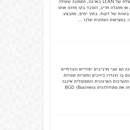
מאת: ניר פוקס * כאשר אנו מדמיינים יישום מלא ומוצלח של LEAN בארגון, התמונה שעולה
ם. כאשר יש תקלה או מתגלה חריג, העובד בקו מזהה אותו
 בטווח של דקות. בתוך ימים, מתבצע
ה: במציאות העסקית שלנו …
ה הם שני מרכיבים יסודיים והכרחיים
 בו הוגדרו כיוונים ומטרות שגויות
ההערכות הארגונית והתפעולית איננה
תומכת בכיווני הפעילות שהוגדרו. קבוצת הייעוץ אביב פיתחה את מתודולוגית BGD (Business