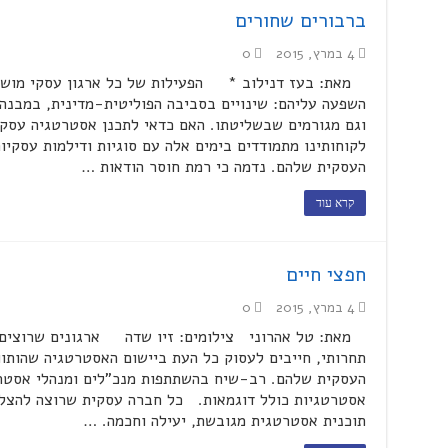
ברבורים שחורים
4 במרץ, 2015
0
מאת: בעז דנילוב * הפעילות של כל ארגון עסקי מושפעת
השפעה עליהם: שינויים בסביבה הפוליטית-מדינית, במבנה
וגם מגורמים שבשליטתו. האם כדאי לתכנן אסטרטגיה עסקי
לקוחותינו מתמודדים בימים אלה עם סוגיות ודילמות עסקי
העסקית שלהם. נדמה כי רמת חוסר הודאות …
קרא עוד
חפצי חיים
4 במרץ, 2015
0
מאת: טל אהרוני צילומים: זיו שדה ארגונים שרוצים 
תחרותי, חייבים לעסוק כל העת ביישום האסטרטגיה שהותוו
העסקית שלהם. רב-שיח בהשתתפות מנכ"לים ומנהלי אסטרט
אסטרטגיות כולל דוגמאות. כל חברה עסקית שרוצה להצליח
תוכנית אסטרטגית מגובשת, יעילה וחכמה. …