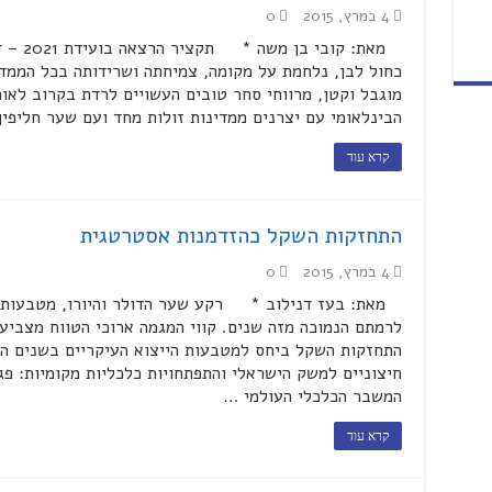
4 במרץ, 2015
0
מאת: ק
כחול לבן, נלחמת על מקומה, צמיחתה ושרידותה בכל הממד
מוגבל וקטן, מרווחי סחר טובים העשויים לרדת בקרוב לאו
הבינלאומי עם יצרנים ממדינות זולות מחד ועם שער חליפי
קרא עוד
התחזקות השקל כהזדמנות אסטרטגית
4 במרץ, 2015
0
מאת: בעז דנילוב * רקע שער הדולר והיורו, מטבעות ה
לרמתם הנמוכה מזה שנים. קווי המגמה ארוכי הטווח מצביע
התחזקות השקל ביחס למטבעות הייצוא העיקריים בשנים הקר
חיצוניים למשק הישראלי והתפתחויות כלכליות מקומיות: פ
המשבר הכלכלי העולמי …
קרא עוד