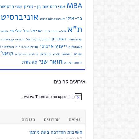
MBA
אוניברסיטת בן-גוריון
אוניברסיטת
אוניברסיט
בר-אילן
אוניברסיטת חיפה
ת"א
אריאל
גיל שלישי
אנליזה קבוצתית
גשטל
הטכניון
הבינתחומי
המכללה למינהל
הנחיית קבוצות
חי
ייעוץ ארגוני
חשבונאות
מדיניות ציבורית
מכללת רמת
קואצ'י
מש"א
משפטים
עבודה סוציאלית
פיתוח מנהלים
תואר שני
תקשורת
רווחה
שיווק
אירועים קרובים
There are no upcoming אירועים.
נצפים
אחרונים
תגובות
חשיבות ההדרכה בעת מיתון